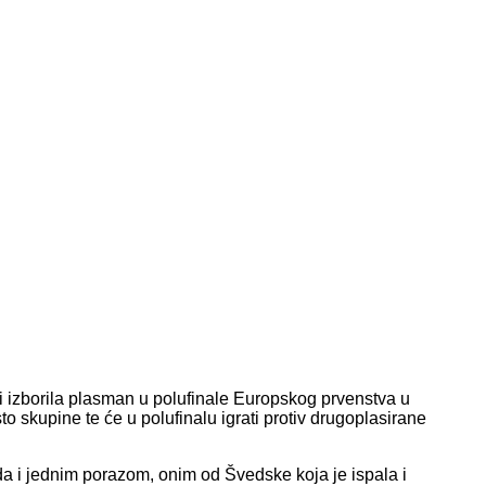
i izborila plasman u polufinale Europskog prvenstva u
o skupine te će u polufinalu igrati protiv drugoplasirane
eda i jednim porazom, onim od Švedske koja je ispala i