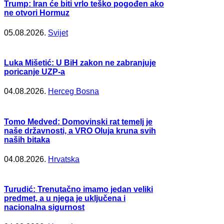
Trump: Iran će biti vrlo teško pogođen ako
ne otvori Hormuz
05.08.2026.
Svijet
Luka Mišetić: U BiH zakon ne zabranjuje
poricanje UZP-a
04.08.2026.
Herceg Bosna
Tomo Medved: Domovinski rat temelj je
naše državnosti, a VRO Oluja kruna svih
naših bitaka
04.08.2026.
Hrvatska
Turudić: Trenutačno imamo jedan veliki
predmet, a u njega je uključena i
nacionalna sigurnost