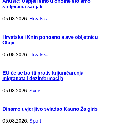
Anušić: Uspjeli smo u onome što smo
stoljećima sanjali
05.08.2026.
Hrvatska
Hrvatska i Knin ponosno slave obljetnicu
Oluje
05.08.2026.
Hrvatska
EU će se boriti protiv krijumčarenja
migranata i dezinformacija
05.08.2026.
Svijet
Dinamo uvjerljivo svladao Kauno Žalgiris
05.08.2026.
Šport