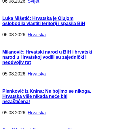
06.08.2026.
Svijet
Luka Mišetić: Hrvatska je Olujom
oslobodila vlastiti teritorij i spasila BiH
06.08.2026.
Hrvatska
Milanović: Hrvatski narod u BiH i hrvatski
narod u Hrvatskoj vodili su zajednički i
neodvojiv rat
05.08.2026.
Hrvatska
Plenković iz Knina: Ne bojimo se nikoga,
Hrvatska više nikada neće biti
nezaštićena!
05.08.2026.
Hrvatska