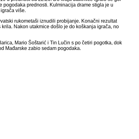
više pogodaka prednosti. Kulminacija drame stigla je u
 igrača više.
rvatski rukometaši iznudili probijanje. Konačni rezultat
 krila. Nakon utakmice došlo je do koškanja igrača, no
rica, Mario Šoštarić i Tin Lučin s po četiri pogotka, dok
kod Mađarske zabio sedam pogodaka.