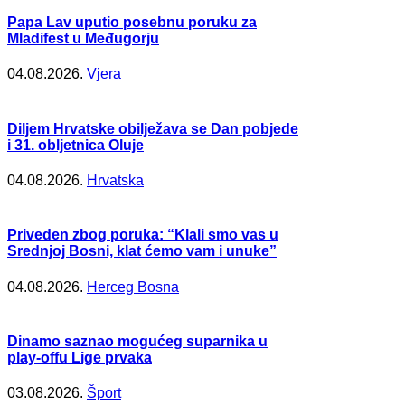
Papa Lav uputio posebnu poruku za
Mladifest u Međugorju
04.08.2026.
Vjera
Diljem Hrvatske obilježava se Dan pobjede
i 31. obljetnica Oluje
04.08.2026.
Hrvatska
Priveden zbog poruka: “Klali smo vas u
Srednjoj Bosni, klat ćemo vam i unuke”
04.08.2026.
Herceg Bosna
Dinamo saznao mogućeg suparnika u
play-offu Lige prvaka
03.08.2026.
Šport