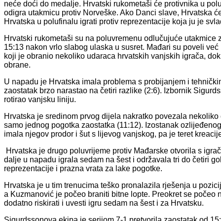
neće doći do medalje. Hrvatski rukometaši će protivnika u po
odigra utakmicu protiv Norveške. Ako Danci slave, Hrvatska će
Hrvatska u polufinalu igrati protiv reprezentacije koja ju je svl
Hrvatski rukometaši su na poluvremenu odlučujuće utakmice z
15:13 nakon vrlo slabog ulaska u susret. Mađari su poveli v
koji je obranio nekoliko udaraca hrvatskih vanjskih igrača, dok 
obrane.
U napadu je Hrvatska imala problema s probijanjem i tehničk
zaostatak brzo narastao na četiri razlike (2:6). Izbornik Sigur
rotirao vanjsku liniju.
Hrvatska je sredinom prvog dijela nakratko povezala nekoliko 
samo jednog pogotka zaostatka (11:12). Izostanak ozlijeđenog 
imala njegov prodor i šut s lijevog vanjskog, pa je teret kreac
Hrvatska je drugo poluvrijeme protiv Mađarske otvorila s igra
dalje u napadu igrala sedam na šest i održavala tri do četiri g
reprezentacije i prazna vrata za lake pogotke.
Hrvatska je u tim trenucima teško pronalazila rješenja u pozic
a Kuzmanović je počeo braniti bitne lopte. Preokret se počeo 
dodatno riskirati i uvesti igru sedam na šest i za Hrvatsku.
Sigurdssonova ekipa je serijom 7-1 pretvorila zaostatak od 15: