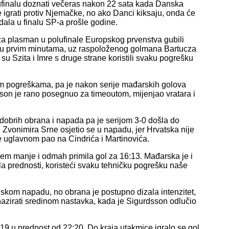
lufinalu doznati večeras nakon 22 sata kada Danska
 igrati protiv Njemačke, no ako Danci kiksaju, onda će
adala u finalu SP-a prošle godine.
a plasman u polufinale Europskog prvenstva gubili
eć u prvim minutama, uz raspoloženog golmana Bartucza
su Szita i Imre s druge strane koristili svaku pogrešku
im pogreškama, pa je nakon serije mađarskih golova
dsson je rano posegnuo za timeoutom, mijenjao vratara i
dobrih obrana i napada pa je serijom 3-0 došla do
Zvonimira Srne osjetio se u napadu, jer Hrvatska nije
ije uglavnom pao na Cindrića i Martinovića.
čem manje i odmah primila gol za 16:13. Mađarska je i
ola prednosti, koristeći svaku tehničku pogrešku naše
ijskom napadu, no obrana je postupno dizala intenzitet,
nazirati sredinom nastavka, kada je Sigurdsson odlučio
19 u prednost od 22:20. Do kraja utakmice igralo se gol