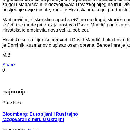
za gol i Mađarska nije dozvoljavala Hrvatskoj bijeg na tri ili 
posljednje dvije minute, kada je Hrvatska imala gol prednosti i
Martinović nije iskoristio napad za +2, no na drugoj strani su h
je četiri sekunde prije kraja postavio David Mandić pogotkom s
Hrvatska je proslavila novu veliku pobjedu.
Hrvatsku su do trijumfa predvodili David Mandić, Luka Lovre Kla
je Dominik Kuzmanović upisao osam obrana. Bence Imre je 
M.B.
Share
0
najnovije
Prev
Next
Bloomberg: Europljani i Rusi tajno
razgovarali o miru u Ukrajini