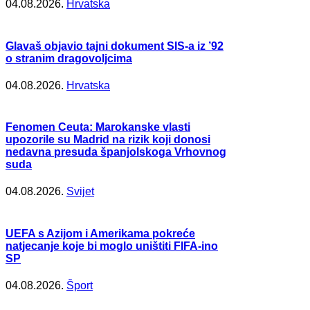
04.08.2026.
Hrvatska
Glavaš objavio tajni dokument SIS-a iz ’92
o stranim dragovoljcima
04.08.2026.
Hrvatska
Fenomen Ceuta: Marokanske vlasti
upozorile su Madrid na rizik koji donosi
nedavna presuda španjolskoga Vrhovnog
suda
04.08.2026.
Svijet
UEFA s Azijom i Amerikama pokreće
natjecanje koje bi moglo uništiti FIFA-ino
SP
04.08.2026.
Šport