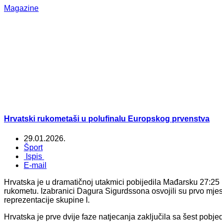
Magazine
Hrvatski rukometaši u polufinalu Europskog prvenstva
29.01.2026.
Šport
Ispis
E-mail
Hrvatska je u dramatičnoj utakmici pobijedila Mađarsku 27:25 
rukometu. Izabranici Dagura Sigurdssona osvojili su prvo mjest
reprezentacije skupine I.
Hrvatska je prve dvije faze natjecanja zaključila sa šest pobj