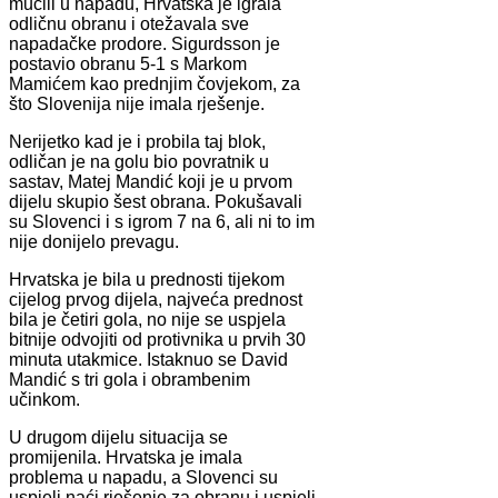
mučili u napadu, Hrvatska je igrala
odličnu obranu i otežavala sve
napadačke prodore. Sigurdsson je
postavio obranu 5-1 s Markom
Mamićem kao prednjim čovjekom, za
što Slovenija nije imala rješenje.
Nerijetko kad je i probila taj blok,
odličan je na golu bio povratnik u
sastav, Matej Mandić koji je u prvom
dijelu skupio šest obrana. Pokušavali
su Slovenci i s igrom 7 na 6, ali ni to im
nije donijelo prevagu.
Hrvatska je bila u prednosti tijekom
cijelog prvog dijela, najveća prednost
bila je četiri gola, no nije se uspjela
bitnije odvojiti od protivnika u prvih 30
minuta utakmice. Istaknuo se David
Mandić s tri gola i obrambenim
učinkom.
U drugom dijelu situacija se
promijenila. Hrvatska je imala
problema u napadu, a Slovenci su
uspjeli naći rješenje za obranu i uspjeli