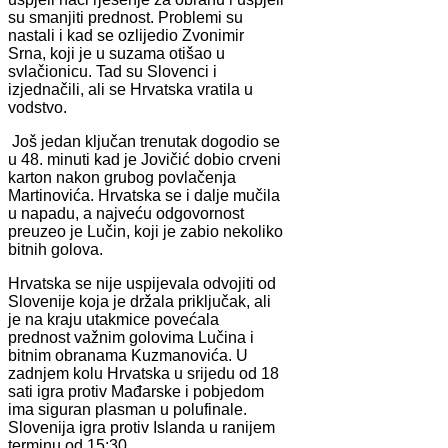
su smanjiti prednost. Problemi su
nastali i kad se ozlijedio Zvonimir
Srna, koji je u suzama otišao u
svlačionicu. Tad su Slovenci i
izjednačili, ali se Hrvatska vratila u
vodstvo.
Još jedan ključan trenutak dogodio se
u 48. minuti kad je Jovičić dobio crveni
karton nakon grubog povlačenja
Martinovića. Hrvatska se i dalje mučila
u napadu, a najveću odgovornost
preuzeo je Lučin, koji je zabio nekoliko
bitnih golova.
Hrvatska se nije uspijevala odvojiti od
Slovenije koja je držala priključak, ali
je na kraju utakmice povećala
prednost važnim golovima Lučina i
bitnim obranama Kuzmanovića. U
zadnjem kolu Hrvatska u srijedu od 18
sati igra protiv Mađarske i pobjedom
ima siguran plasman u polufinale.
Slovenija igra protiv Islanda u ranijem
terminu od 15:30.