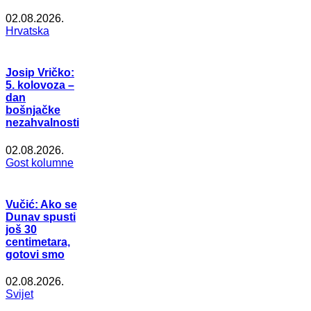
02.08.2026.
Hrvatska
Josip Vričko:
5. kolovoza –
dan
bošnjačke
nezahvalnosti
02.08.2026.
Gost kolumne
Vučić: Ako se
Dunav spusti
još 30
centimetara,
gotovi smo
02.08.2026.
Svijet