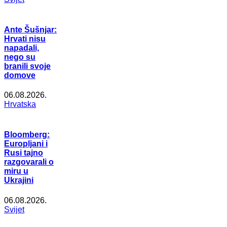
Ante Šušnjar:
Hrvati nisu
napadali,
nego su
branili svoje
domove
06.08.2026.
Hrvatska
Bloomberg:
Europljani i
Rusi tajno
razgovarali o
miru u
Ukrajini
06.08.2026.
Svijet