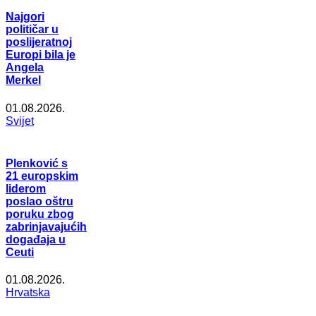
Najgori
političar u
poslijeratnoj
Europi bila je
Angela
Merkel
01.08.2026.
Svijet
Plenković s
21 europskim
liderom
poslao oštru
poruku zbog
zabrinjavajućih
događaja u
Ceuti
01.08.2026.
Hrvatska