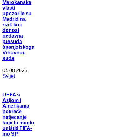
Marokanske
vlasti
upozorile su
Madrid na
rizik koji
donosi
nedavna
presuda
španjolskoga
Vrhovnog
suda
04.08.2026.
Svijet
UEFA s
Azijom i
Amerikama
pokreće
natjecanje
koje bi moglo
uništiti FIFA-
ino SP