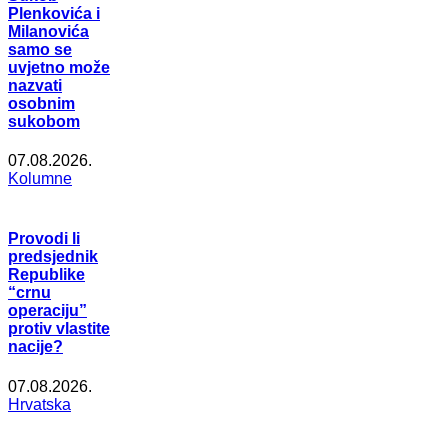
Plenkovića i
Milanovića
samo se
uvjetno može
nazvati
osobnim
sukobom
07.08.2026.
Kolumne
Provodi li
predsjednik
Republike
“crnu
operaciju”
protiv vlastite
nacije?
07.08.2026.
Hrvatska