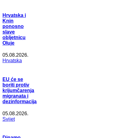
Hrvatska i
Knin
ponosno
slave
obljetnicu
Oluje
05.08.2026.
Hrvatska
EU će se
boriti protiv
krijumčarenja
migranata i
dezinformacija
05.08.2026.
Svijet
Dinamo