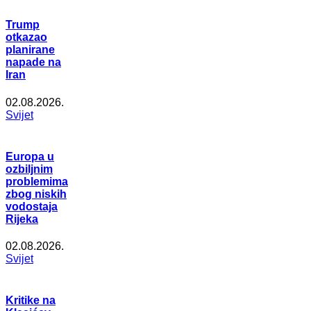
Trump
otkazao
planirane
napade na
Iran
02.08.2026.
Svijet
Europa u
ozbiljnim
problemima
zbog niskih
vodostaja
Rijeka
02.08.2026.
Svijet
Kritike na