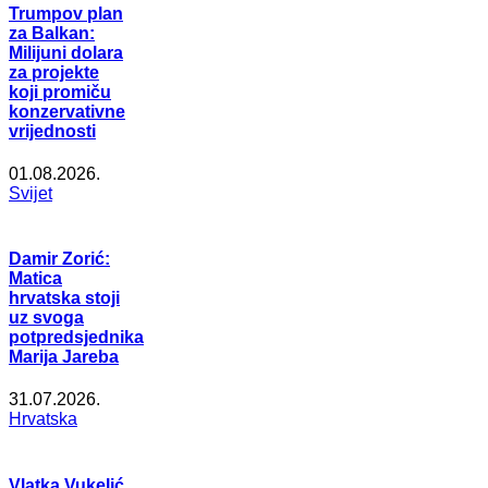
Trumpov plan
za Balkan:
Milijuni dolara
za projekte
koji promiču
konzervativne
vrijednosti
01.08.2026.
Svijet
Damir Zorić:
Matica
hrvatska stoji
uz svoga
potpredsjednika
Marija Jareba
31.07.2026.
Hrvatska
Vlatka Vukelić