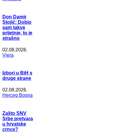
Don Damir
Stojić: Dobio
sam takve
prijetnje, to je
strašno
02.08.2026.
Vjera
Izbori u BiH s
druge strane
02.08.2026.
Herceg Bosna
Zašto SNV
Srbe pretvara
u hrvatske
crnce?