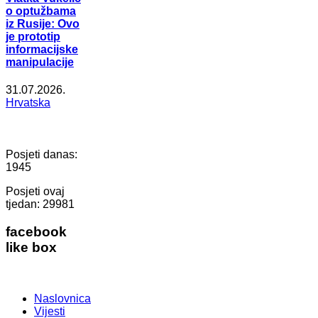
o optužbama
iz Rusije: Ovo
je prototip
informacijske
manipulacije
31.07.2026.
Hrvatska
Posjeti danas:
1945
Posjeti ovaj
tjedan:
29981
facebook
like box
Naslovnica
Vijesti