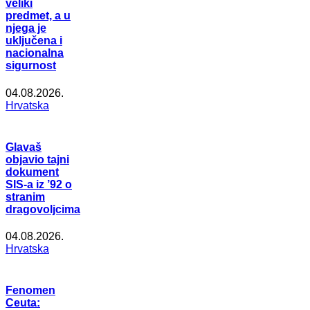
veliki
predmet, a u
njega je
uključena i
nacionalna
sigurnost
04.08.2026.
Hrvatska
Glavaš
objavio tajni
dokument
SIS-a iz ’92 o
stranim
dragovoljcima
04.08.2026.
Hrvatska
Fenomen
Ceuta: