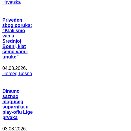
Hrvatska
Priveden
zbog poruka:
“Klali smo
vas u
Srednjoj
Bosni, klat
ćemo vam i
unuke”
04.08.2026.
Herceg Bosna
Dinamo
saznao
mogućeg
suparnika u
play-offu Lige
prvaka
03.08.2026.