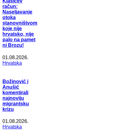
Klasićev
račun:
Naseljavanje
otoka
stanovništvom
koje nije
hrvatsko, nije
palo na pamet
ni Brozu!
01.08.2026.
Hrvatska
Božinović i
Anušić
komentirali
najnoviju
migrantsku
krizu
01.08.2026.
Hrvatska