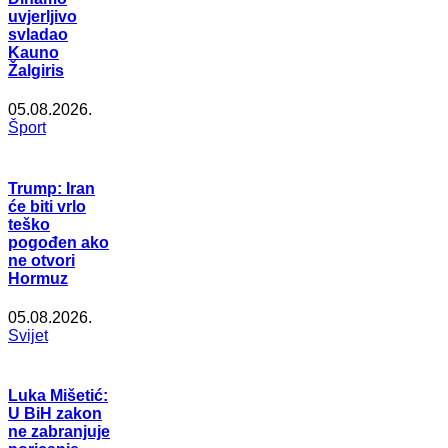
uvjerljivo
svladao
Kauno
Žalgiris
05.08.2026.
Šport
Trump: Iran
će biti vrlo
teško
pogođen ako
ne otvori
Hormuz
05.08.2026.
Svijet
Luka Mišetić:
U BiH zakon
ne zabranjuje