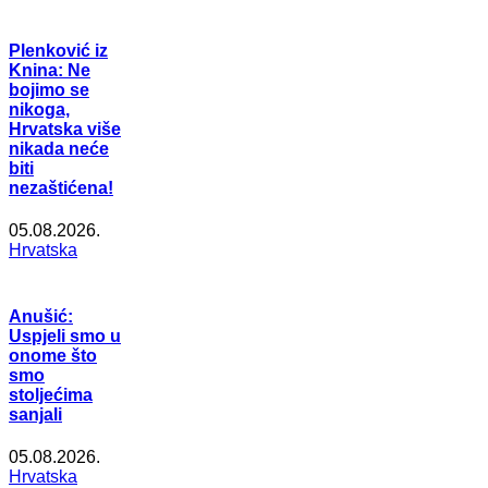
Plenković iz
Knina: Ne
bojimo se
nikoga,
Hrvatska više
nikada neće
biti
nezaštićena!
05.08.2026.
Hrvatska
Anušić:
Uspjeli smo u
onome što
smo
stoljećima
sanjali
05.08.2026.
Hrvatska