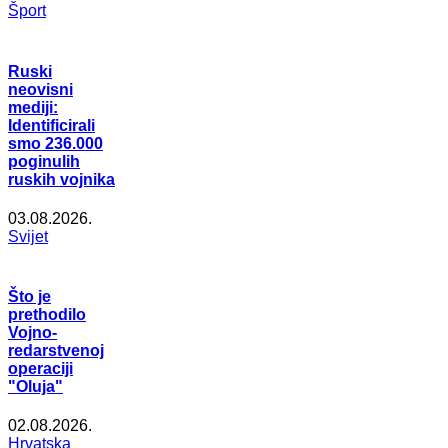
Šport
Ruski
neovisni
mediji:
Identificirali
smo 236.000
poginulih
ruskih vojnika
03.08.2026.
Svijet
Što je
prethodilo
Vojno-
redarstvenoj
operaciji
"Oluja"
02.08.2026.
Hrvatska