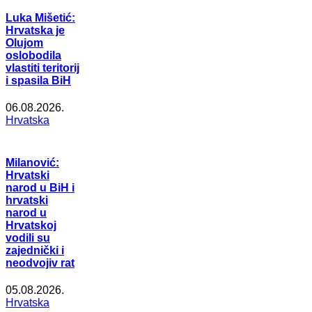
Luka Mišetić:
Hrvatska je
Olujom
oslobodila
vlastiti teritorij
i spasila BiH
06.08.2026.
Hrvatska
Milanović:
Hrvatski
narod u BiH i
hrvatski
narod u
Hrvatskoj
vodili su
zajednički i
neodvojiv rat
05.08.2026.
Hrvatska