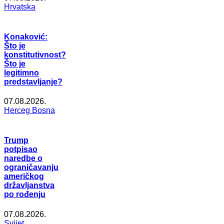
Hrvatska
Konaković:
Što je
konstitutivnost?
Što je
legitimno
predstavljanje?
07.08.2026.
Herceg Bosna
Trump
potpisao
naredbe o
ograničavanju
američkog
državljanstva
po rođenju
07.08.2026.
Svijet