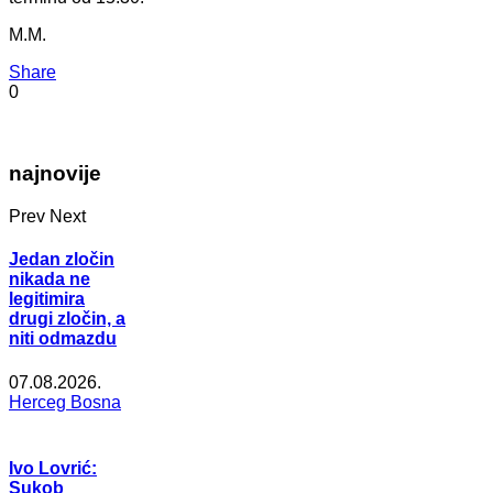
M.M.
Share
0
najnovije
Prev
Next
Jedan zločin
nikada ne
legitimira
drugi zločin, a
niti odmazdu
07.08.2026.
Herceg Bosna
Ivo Lovrić:
Sukob