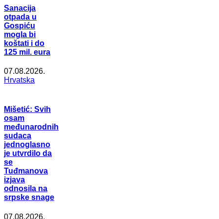
Sanacija
otpada u
Gospiću
mogla bi
koštati i do
125 mil. eura
07.08.2026.
Hrvatska
Mišetić: Svih
osam
međunarodnih
sudaca
jednoglasno
je utvrdilo da
se
Tuđmanova
izjava
odnosila na
srpske snage
07.08.2026.