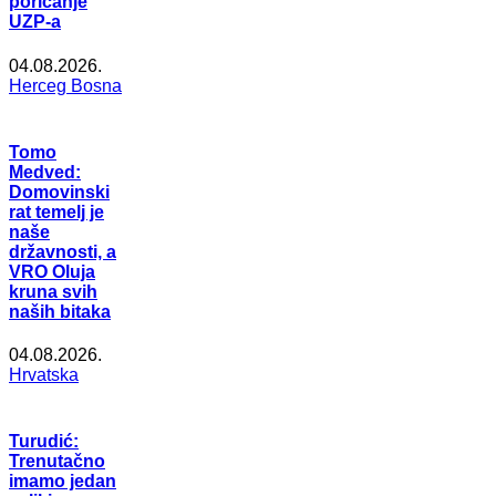
poricanje
UZP-a
04.08.2026.
Herceg Bosna
Tomo
Medved:
Domovinski
rat temelj je
naše
državnosti, a
VRO Oluja
kruna svih
naših bitaka
04.08.2026.
Hrvatska
Turudić:
Trenutačno
imamo jedan