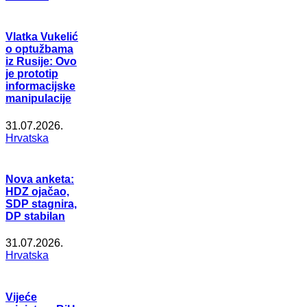
Vlatka Vukelić
o optužbama
iz Rusije: Ovo
je prototip
informacijske
manipulacije
31.07.2026.
Hrvatska
Nova anketa:
HDZ ojačao,
SDP stagnira,
DP stabilan
31.07.2026.
Hrvatska
Vijeće