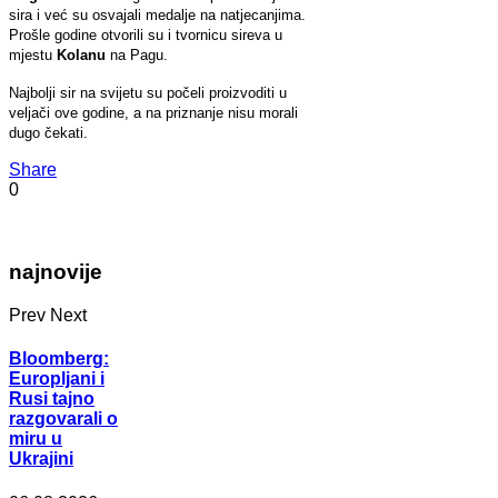
sira i već su osvajali medalje na natjecanjima.
Prošle godine otvorili su i tvornicu sireva u
mjestu
Kolanu
na Pagu.
Najbolji sir na svijetu su počeli proizvoditi u
veljači ove godine, a na priznanje nisu morali
dugo čekati.
Share
0
najnovije
Prev
Next
Bloomberg:
Europljani i
Rusi tajno
razgovarali o
miru u
Ukrajini