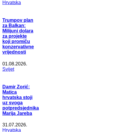
Hrvatska
Trumpov plan
za Balkan:
Milijuni dolara
za projekte
koji promiču
konzervativne
vrijednosti
01.08.2026.
Svijet
Damir Zorić:
Matica
hrvatska stoji
uz svoga
potpredsjednika
Marija Jareba
31.07.2026.
Hrvatska