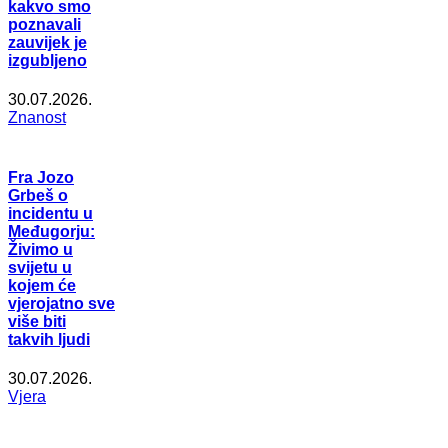
kakvo smo
poznavali
zauvijek je
izgubljeno
30.07.2026.
Znanost
Fra Jozo
Grbeš o
incidentu u
Međugorju:
Živimo u
svijetu u
kojem će
vjerojatno sve
više biti
takvih ljudi
30.07.2026.
Vjera