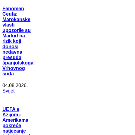
Fenomen
Ceuta:
Marokanske
vlasti
upozorile su
Madrid na
rizik koji
donosi
nedavna
presuda
španjolskoga
Vrhovnog
suda
04.08.2026.
Svijet
UEFA s
Azijom i
Amerikama
pokreće
natjecanje