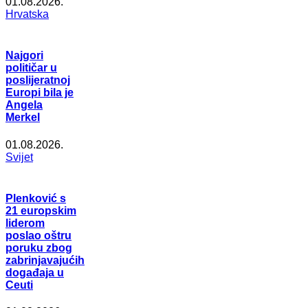
01.08.2026.
Hrvatska
Najgori
političar u
poslijeratnoj
Europi bila je
Angela
Merkel
01.08.2026.
Svijet
Plenković s
21 europskim
liderom
poslao oštru
poruku zbog
zabrinjavajućih
događaja u
Ceuti