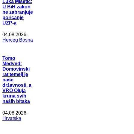
Luka Mišetić:
U BiH zakon
ne zabranjuje
poricanje
UZP-a
04.08.2026.
Herceg Bosna
Tomo
Medved:
Domovinski
rat temelj je
naše
državnosti, a
VRO Oluja
kruna svih
naših bitaka
04.08.2026.
Hrvatska