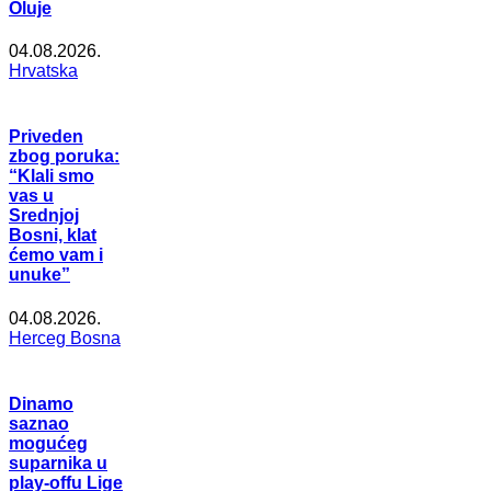
Oluje
04.08.2026.
Hrvatska
Priveden
zbog poruka:
“Klali smo
vas u
Srednjoj
Bosni, klat
ćemo vam i
unuke”
04.08.2026.
Herceg Bosna
Dinamo
saznao
mogućeg
suparnika u
play-offu Lige