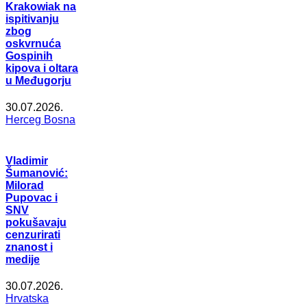
Krakowiak na
ispitivanju
zbog
oskvrnuća
Gospinih
kipova i oltara
u Međugorju
30.07.2026.
Herceg Bosna
Vladimir
Šumanović:
Milorad
Pupovac i
SNV
pokušavaju
cenzurirati
znanost i
medije
30.07.2026.
Hrvatska