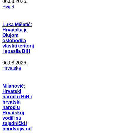
06.08.2026.
Svijet
Luka Mišetić:
Hrvatska je
Olujom
oslobodila
vlastiti teritorij
i spasila BiH
06.08.2026.
Hrvatska
Milanović:
Hrvatski
narod u BiH i
hrvatski
narod u
Hrvatskoj
vodili su
zajednički i
neodvojiv rat