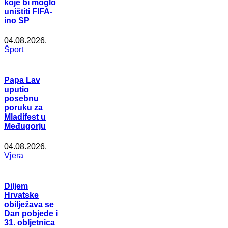
koje bi moglo
uništiti FIFA-
ino SP
04.08.2026.
Šport
Papa Lav
uputio
posebnu
poruku za
Mladifest u
Međugorju
04.08.2026.
Vjera
Diljem
Hrvatske
obilježava se
Dan pobjede i
31. obljetnica