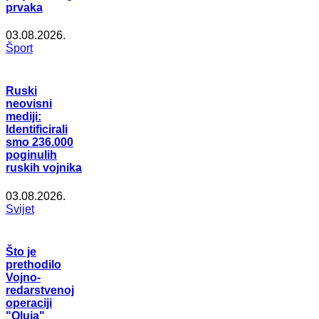
prvaka
03.08.2026.
Šport
Ruski
neovisni
mediji:
Identificirali
smo 236.000
poginulih
ruskih vojnika
03.08.2026.
Svijet
Što je
prethodilo
Vojno-
redarstvenoj
operaciji
"Oluja"