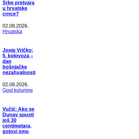
Srbe pretvara
u hrvatske
crnce?
02.08.2026.
Hrvatska
Josip Vričko:
5. kolovoza –
dan
bošnjačke
nezahvalnosti
02.08.2026.
Gost kolumne
Vučić: Ako se
Dunav spusti
još 30
centimetara,
gotovi smo