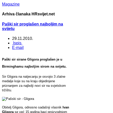
Magazine
Arhiva članaka HRsvijet.net
Paški sir proglašen najboljim na
svijetu
29.11.2010.
Ispis
E-mail
Paški sir sirane Gligora proglašen je u
Birminghamu najboljim sirom na svijetu.
Sir Gligora na natjecanju je osvojio 3 zlatne
medalje koje su na kraju objedinjene
priznanjem za najbolji novi sir na svjetskom
tržištu.
Obitelj Gligora, odnosno sadašnji vlasnik
Ivan
Gligora
se već 15 godina bavi proizvodnjom