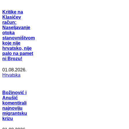
Kritike na
Klasićev
račun:
Naseljavanje
otoka
stanovništvom
koje nije
hrvatsko, nije
palo na pamet
ni Brozu!
01.08.2026.
Hrvatska
Božinović i
Anušić
komentirali
najnoviju
migrantsku
krizu