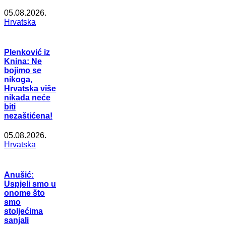
05.08.2026.
Hrvatska
Plenković iz
Knina: Ne
bojimo se
nikoga,
Hrvatska više
nikada neće
biti
nezaštićena!
05.08.2026.
Hrvatska
Anušić:
Uspjeli smo u
onome što
smo
stoljećima
sanjali