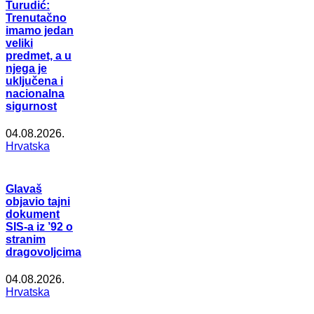
Turudić:
Trenutačno
imamo jedan
veliki
predmet, a u
njega je
uključena i
nacionalna
sigurnost
04.08.2026.
Hrvatska
Glavaš
objavio tajni
dokument
SIS-a iz ’92 o
stranim
dragovoljcima
04.08.2026.
Hrvatska