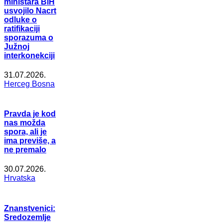
ministara BiH
usvojilo Nacrt
odluke o
ratifikaciji
sporazuma o
Južnoj
interkonekciji
31.07.2026.
Herceg Bosna
Pravda je kod
nas možda
spora, ali je
ima previše, a
ne premalo
30.07.2026.
Hrvatska
Znanstvenici:
Sredozemlje