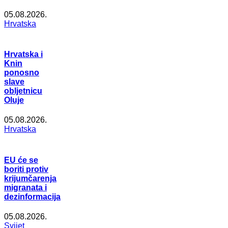
05.08.2026.
Hrvatska
Hrvatska i
Knin
ponosno
slave
obljetnicu
Oluje
05.08.2026.
Hrvatska
EU će se
boriti protiv
krijumčarenja
migranata i
dezinformacija
05.08.2026.
Svijet