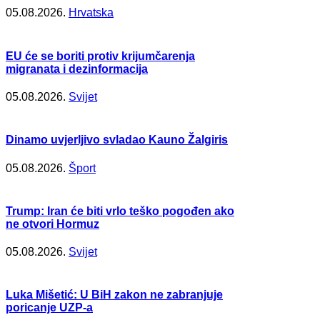
05.08.2026.
Hrvatska
EU će se boriti protiv krijumčarenja
migranata i dezinformacija
05.08.2026.
Svijet
Dinamo uvjerljivo svladao Kauno Žalgiris
05.08.2026.
Šport
Trump: Iran će biti vrlo teško pogođen ako
ne otvori Hormuz
05.08.2026.
Svijet
Luka Mišetić: U BiH zakon ne zabranjuje
poricanje UZP-a