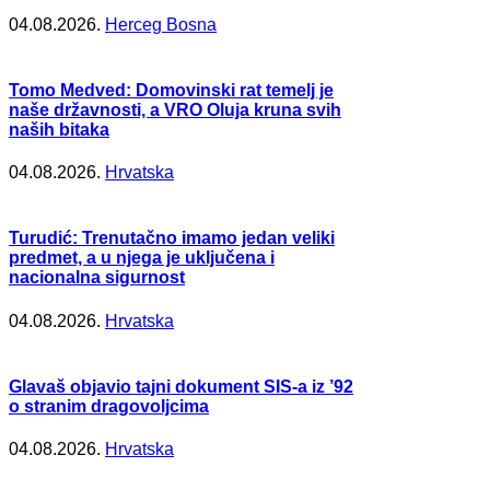
04.08.2026.
Herceg Bosna
Tomo Medved: Domovinski rat temelj je
naše državnosti, a VRO Oluja kruna svih
naših bitaka
04.08.2026.
Hrvatska
Turudić: Trenutačno imamo jedan veliki
predmet, a u njega je uključena i
nacionalna sigurnost
04.08.2026.
Hrvatska
Glavaš objavio tajni dokument SIS-a iz ’92
o stranim dragovoljcima
04.08.2026.
Hrvatska