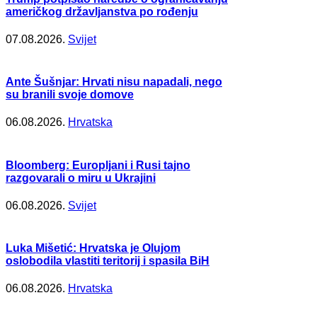
američkog državljanstva po rođenju
07.08.2026.
Svijet
Ante Šušnjar: Hrvati nisu napadali, nego
su branili svoje domove
06.08.2026.
Hrvatska
Bloomberg: Europljani i Rusi tajno
razgovarali o miru u Ukrajini
06.08.2026.
Svijet
Luka Mišetić: Hrvatska je Olujom
oslobodila vlastiti teritorij i spasila BiH
06.08.2026.
Hrvatska