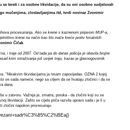
u se tereti i za osobne likvidacije, da su oni osobno sudjelovali
nego mučenjima, zlostavljanjima itd, tvrdi novinar
Zvonimir
jihova procesuiranja.
Ako se krene s kaznenom prijavom MUP-a,
tništvo krene na način kao što inače kreće protiv hrvatskih
vonimir Čičak
.
žna, i traje od 2007.
Od tada pa do danas policija je obavila brojne
sad krim istraživanja još uvijek traju,
kazao je glasnogovornik
ma. "Nikakvim likvidacijama ja nisam zapovijedao. OZNA 2 kojoj
a što se sada nameće, nego sa ciljem da se hvataju zločinci i da se
va dana.
 u zatvoru. Važnija je, smatra, poruka - da zločini koji su se
j likvidaciji. Zašto se cijela priča razvila upravo sada i je li u
ti zločini napokon procesuiraju.
tle:vezani+sadr%C3%85%C2%BEaj}