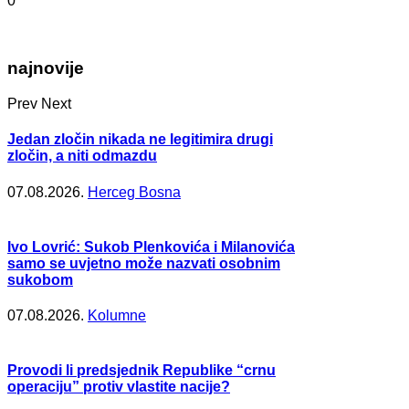
0
najnovije
Prev
Next
Jedan zločin nikada ne legitimira drugi
zločin, a niti odmazdu
07.08.2026.
Herceg Bosna
Ivo Lovrić: Sukob Plenkovića i Milanovića
samo se uvjetno može nazvati osobnim
sukobom
07.08.2026.
Kolumne
Provodi li predsjednik Republike “crnu
operaciju” protiv vlastite nacije?