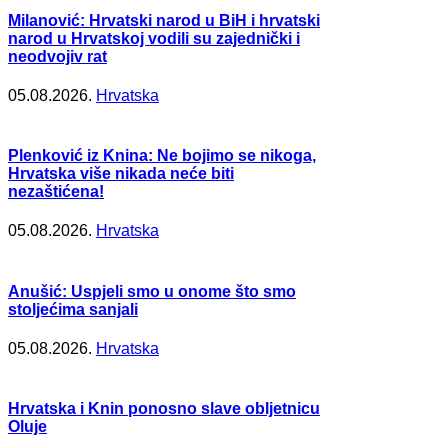
Milanović: Hrvatski narod u BiH i hrvatski
narod u Hrvatskoj vodili su zajednički i
neodvojiv rat
05.08.2026.
Hrvatska
Plenković iz Knina: Ne bojimo se nikoga,
Hrvatska više nikada neće biti
nezaštićena!
05.08.2026.
Hrvatska
Anušić: Uspjeli smo u onome što smo
stoljećima sanjali
05.08.2026.
Hrvatska
Hrvatska i Knin ponosno slave obljetnicu
Oluje