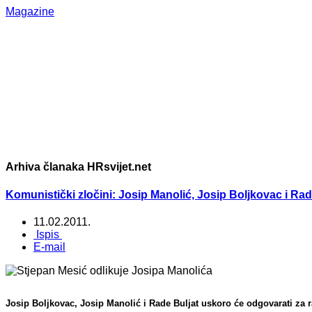
Magazine
Arhiva članaka HRsvijet.net
Komunistički zločini: Josip Manolić, Josip Boljkovac i Ra
11.02.2011.
Ispis
E-mail
Josip Boljkovac
,
Josip Manolić
i
Rade Buljat
uskoro će odgovarati za ra