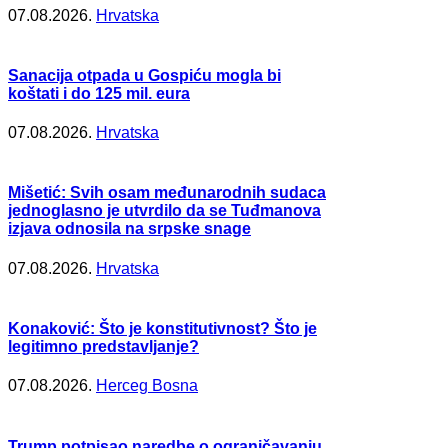
07.08.2026.
Hrvatska
Sanacija otpada u Gospiću mogla bi
koštati i do 125 mil. eura
07.08.2026.
Hrvatska
Mišetić: Svih osam međunarodnih sudaca
jednoglasno je utvrdilo da se Tuđmanova
izjava odnosila na srpske snage
07.08.2026.
Hrvatska
Konaković: Što je konstitutivnost? Što je
legitimno predstavljanje?
07.08.2026.
Herceg Bosna
Trump potpisao naredbe o ograničavanju