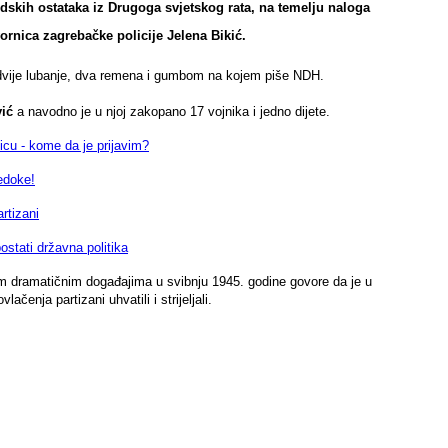
dskih ostataka iz Drugoga svjetskog rata, na temelju naloga
rnica zagrebačke policije Jelena Bikić.
 dvije lubanje, dva remena i gumbom na kojem piše NDH.
vić
a navodno je u njoj zakopano 17 vojnika i jedno dijete.
- kome da je prijavim?
edoke!
rtizani
ostati državna politika
i tim dramatičnim događajima u svibnju 1945. godine govore da je u
enja partizani uhvatili i strijeljali.