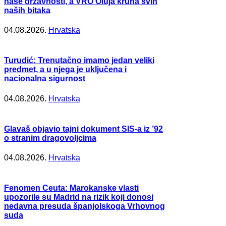
naše državnosti, a VRO Oluja kruna svih
naših bitaka
04.08.2026.
Hrvatska
Turudić: Trenutačno imamo jedan veliki
predmet, a u njega je uključena i
nacionalna sigurnost
04.08.2026.
Hrvatska
Glavaš objavio tajni dokument SIS-a iz ’92
o stranim dragovoljcima
04.08.2026.
Hrvatska
Fenomen Ceuta: Marokanske vlasti
upozorile su Madrid na rizik koji donosi
nedavna presuda španjolskoga Vrhovnog
suda