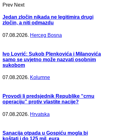
Prev
Next
Jedan zločin nikada ne legitimira drugi
zločin, a niti odmazdu
07.08.2026.
Herceg Bosna
Ivo Lovrić: Sukob Plenkovića i Milanovića
samo se uvjetno može nazvati osobnim
sukobom
07.08.2026.
Kolumne
Provodi li predsjednik Republike “crnu
operaciju” protiv vlastite nacije?
07.08.2026.
Hrvatska
Sanacija otpada u Gospiću mogla bi
koštati i do 125 mil. eura