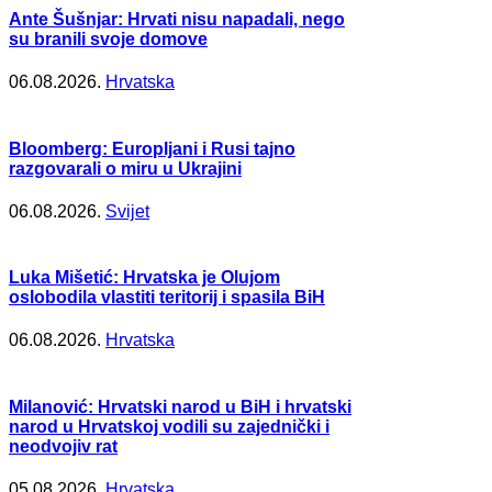
Ante Šušnjar: Hrvati nisu napadali, nego
su branili svoje domove
06.08.2026.
Hrvatska
Bloomberg: Europljani i Rusi tajno
razgovarali o miru u Ukrajini
06.08.2026.
Svijet
Luka Mišetić: Hrvatska je Olujom
oslobodila vlastiti teritorij i spasila BiH
06.08.2026.
Hrvatska
Milanović: Hrvatski narod u BiH i hrvatski
narod u Hrvatskoj vodili su zajednički i
neodvojiv rat
05.08.2026.
Hrvatska