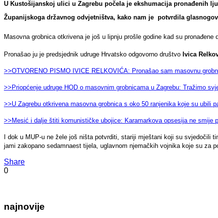
U Kustošijanskoj ulici u Zagrebu počela je ekshumacija pronađenih lju
Županijskoga državnog odvjetništva, kako nam je potvrdila glasnogovo
Masovna grobnica otkrivena je još u lipnju prošle godine kad su pronađene
Pronašao ju je predsjednik udruge Hrvatsko odgovorno društvo
Ivica Relko
>>OTVORENO PISMO IVICE RELKOVIĆA: Pronašao sam masovnu grobnicu 
>>Priopćenje udruge HOD o masovnim grobnicama u Zagrebu: Tražimo svj
>>U Zagrebu otkrivena masovna grobnica s oko 50 ranjenika koje su ubili pa
>>Mesić i dalje štiti komunističke ubojice: Karamarkova opsesija ne smije p
I dok u MUP-u ne žele još ništa potvrditi, stariji mještani koji su svjedočil
jami zakopano sedamnaest tijela, uglavnom njemačkih vojnika koje su za povlač
Share
0
najnovije