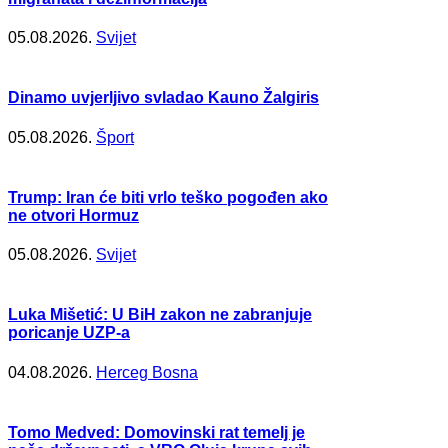
05.08.2026.
Svijet
Dinamo uvjerljivo svladao Kauno Žalgiris
05.08.2026.
Šport
Trump: Iran će biti vrlo teško pogođen ako
ne otvori Hormuz
05.08.2026.
Svijet
Luka Mišetić: U BiH zakon ne zabranjuje
poricanje UZP-a
04.08.2026.
Herceg Bosna
Tomo Medved: Domovinski rat temelj je