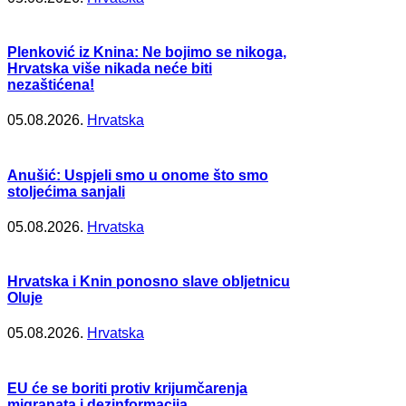
Plenković iz Knina: Ne bojimo se nikoga,
Hrvatska više nikada neće biti
nezaštićena!
05.08.2026.
Hrvatska
Anušić: Uspjeli smo u onome što smo
stoljećima sanjali
05.08.2026.
Hrvatska
Hrvatska i Knin ponosno slave obljetnicu
Oluje
05.08.2026.
Hrvatska
EU će se boriti protiv krijumčarenja
migranata i dezinformacija