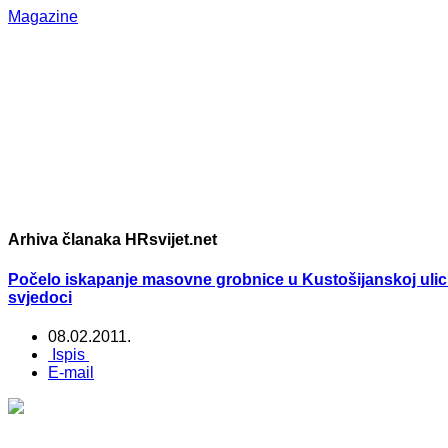
Magazine
Arhiva članaka HRsvijet.net
Počelo iskapanje masovne grobnice u Kustošijanskoj ulici u
svjedoci
08.02.2011.
Ispis
E-mail