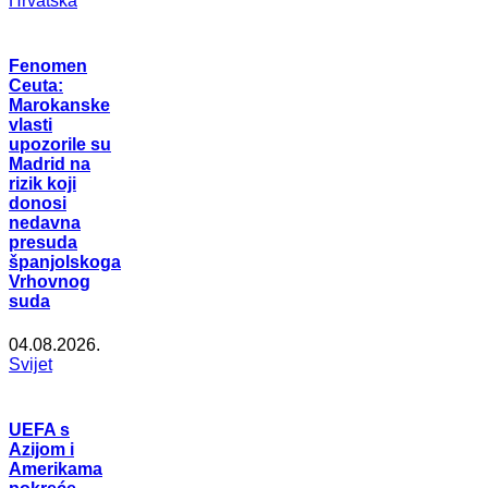
Hrvatska
Fenomen
Ceuta:
Marokanske
vlasti
upozorile su
Madrid na
rizik koji
donosi
nedavna
presuda
španjolskoga
Vrhovnog
suda
04.08.2026.
Svijet
UEFA s
Azijom i
Amerikama