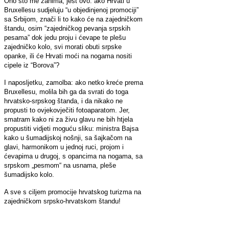
Ono što me zanima, jest ovo: ako Hrvati u
Bruxellesu sudjeluju “u objedinjenoj promociji”
sa Srbijom, znači li to kako će na zajedničkom
štandu, osim “zajedničkog pevanja srpskih
pesama” dok jedu proju i ćevape te plešu
zajedničko kolo, svi morati obuti srpske
opanke, ili će Hrvati moći na nogama nositi
cipele iz “Borova”?
I naposljetku, zamolba: ako netko kreće prema
Bruxellesu, molila bih ga da svrati do toga
hrvatsko-srpskog štanda, i da nikako ne
propusti to ovjekovječiti fotoaparatom. Jer,
smatram kako ni za živu glavu ne bih htjela
propustiti vidjeti moguću sliku: ministra Bajsa
kako u šumadijskoj nošnji, sa šajkačom na
glavi, harmonikom u jednoj ruci, projom i
ćevapima u drugoj, s opancima na nogama, sa
srpskom „pesmom“ na usnama, pleše
šumadijsko kolo.
A sve s ciljem promocije hrvatskog turizma na
zajedničkom srpsko-hrvatskom štandu!