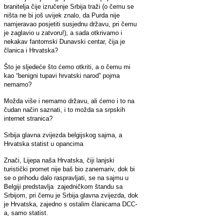
branitelja čije izručenje Srbija traži (o čemu se
ništa ne bi još uvijek znalo, da Purda nije
namjeravao posjetiti susjednu državu, pri čemu
je zaglavio u zatvoru!), a sada otkrivamo i
nekakav fantomski Dunavski centar, čija je
članica i Hrvatska?
Što je sljedeće što ćemo otkriti, a o čemu mi
kao “benigni tupavi hrvatski narod” pojma
nemamo?
Možda više i nemamo državu, ali ćemo i to na
čudan način saznati, i to možda sa srpskih
internet stranica?
Srbija glavna zvijezda belgijskog sajma, a
Hrvatska statist u opancima
Znači, Lijepa naša Hrvatska, čiji lanjski
turistički promet nije baš bio zanemariv, dok bi
se o prihodu dalo raspravljati, se na sajmu u
Belgiji predstavlja zajedničkom štandu sa
Srbijom, pri čemu je Srbija glavna zvijezda, dok
je Hrvatska, zajedno s ostalim članicama DCC-
a, samo statist.