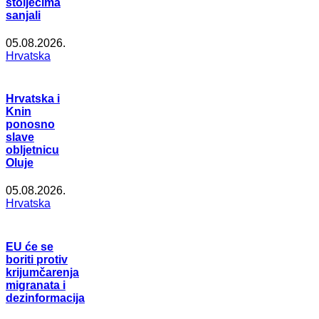
stoljećima
sanjali
05.08.2026.
Hrvatska
Hrvatska i
Knin
ponosno
slave
obljetnicu
Oluje
05.08.2026.
Hrvatska
EU će se
boriti protiv
krijumčarenja
migranata i
dezinformacija