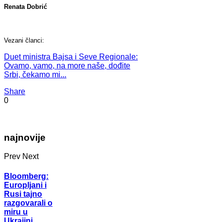
Renata Dobrić
Vezani članci:
Duet ministra Bajsa i Seve Regionale:
Ovamo, vamo, na more naše, dođite
Srbi, čekamo mi...
Share
0
najnovije
Prev
Next
Bloomberg:
Europljani i
Rusi tajno
razgovarali o
miru u
Ukrajini