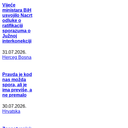
Vijeće
ministara BiH
usvojilo Nacrt
odluke o
ratifikaciji
sporazuma o
Južnoj
interkonekciji
31.07.2026.
Herceg Bosna
Pravda je kod
nas možda
spora, ali je
ima previše, a
ne premalo
30.07.2026.
Hrvatska