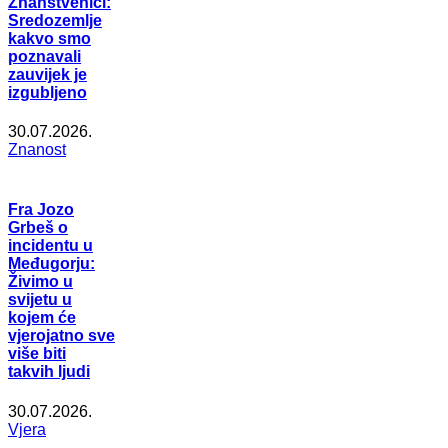
Znanstvenici:
Sredozemlje
kakvo smo
poznavali
zauvijek je
izgubljeno
30.07.2026.
Znanost
Fra Jozo
Grbeš o
incidentu u
Međugorju:
Živimo u
svijetu u
kojem će
vjerojatno sve
više biti
takvih ljudi
30.07.2026.
Vjera