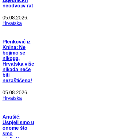
zajednički i
neodvojiv rat
05.08.2026.
Hrvatska
Plenković iz
Knina: Ne
bojimo se
nikoga,
Hrvatska više
nikada neće
biti
nezaštićena!
05.08.2026.
Hrvatska
Anušić:
Uspjeli smo u
onome što
smo