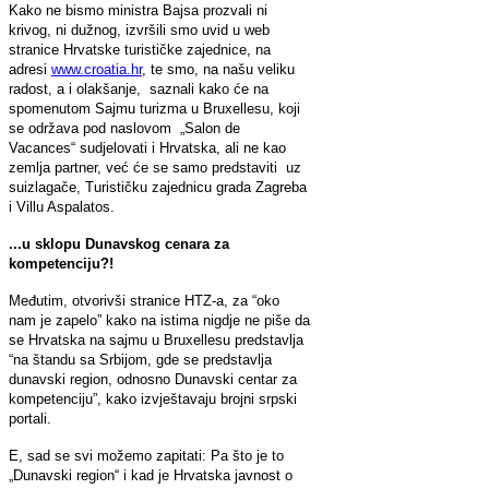
Kako ne bismo ministra Bajsa prozvali ni
krivog, ni dužnog, izvršili smo uvid u web
stranice Hrvatske turističke zajednice, na
adresi
www.croatia.hr
, te smo, na našu veliku
radost, a i olakšanje, saznali kako će na
spomenutom Sajmu turizma u Bruxellesu, koji
se održava pod naslovom „Salon de
Vacances“ sudjelovati i Hrvatska, ali ne kao
zemlja partner, već će se samo predstaviti uz
suizlagače, Turističku zajednicu grada Zagreba
i Villu Aspalatos.
...u sklopu Dunavskog cenara za
kompetenciju?!
Međutim, otvorivši stranice HTZ-a, za “oko
nam je zapelo” kako na istima nigdje ne piše da
se Hrvatska na sajmu u Bruxellesu predstavlja
“na štandu sa Srbijom, gde se predstavlja
dunavski region, odnosno Dunavski centar za
kompetenciju”, kako izvještavaju brojni srpski
portali.
E, sad se svi možemo zapitati: Pa što je to
„Dunavski region“ i kad je Hrvatska javnost o