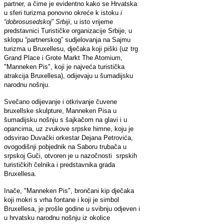
partner, a čime je evidentno kako se Hrvatska
u sferi turizma ponovno okreće k istoku
i
“dobrosusedskoj” Srbiji
, u isto vrijeme
predstavnici Turističke organizacije Srbije, u
sklopu “partnerskog” sudjelovanja na Sajmu
turizma u Bruxellesu, dječaka koji piški (uz trg
Grand Place i Grote Markt The Atomium,
"Manneken Pis", koji je najveća turistička
atrakcija Bruxellesa), odijevaju u šumadijsku
narodnu nošnju.
Svečano odijevanje i otkrivanje čuvene
bruxellske skulpture, Manneken Pisa u
šumadijsku nošnju s šajkačom na glavi i u
opancima, uz zvukove srpske himne, koju je
odsvirao Duvački orkestar Dejana Petrovića,
ovogodišnji pobjednik na Saboru trubača u
srpskoj Guči, otvoren je u nazočnosti srpskih
turističkih čelnika i predstavnika grada
Bruxellesa.
Inače, "Manneken Pis", brončani kip dječaka
koji mokri s vrha fontane i koji je simbol
Bruxellesa, je prošle godine u svibnju odjeven i
u hrvatsku narodnu nošnju iz okolice