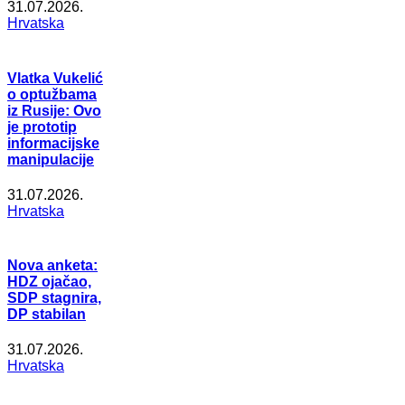
31.07.2026.
Hrvatska
Vlatka Vukelić
o optužbama
iz Rusije: Ovo
je prototip
informacijske
manipulacije
31.07.2026.
Hrvatska
Nova anketa:
HDZ ojačao,
SDP stagnira,
DP stabilan
31.07.2026.
Hrvatska