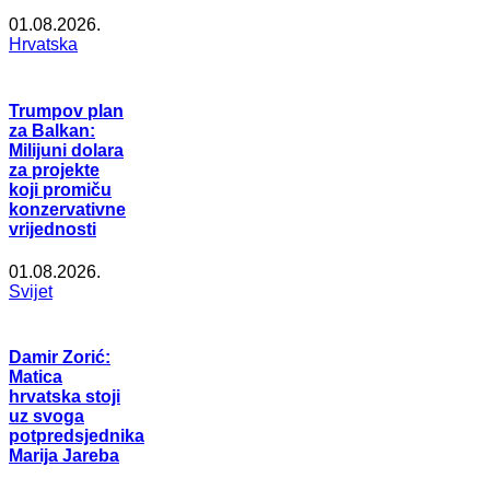
01.08.2026.
Hrvatska
Trumpov plan
za Balkan:
Milijuni dolara
za projekte
koji promiču
konzervativne
vrijednosti
01.08.2026.
Svijet
Damir Zorić:
Matica
hrvatska stoji
uz svoga
potpredsjednika
Marija Jareba