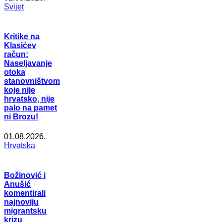
Svijet
Kritike na
Klasićev
račun:
Naseljavanje
otoka
stanovništvom
koje nije
hrvatsko, nije
palo na pamet
ni Brozu!
01.08.2026.
Hrvatska
Božinović i
Anušić
komentirali
najnoviju
migrantsku
krizu