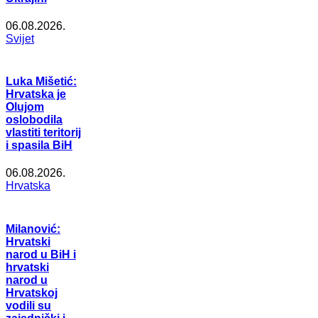
06.08.2026.
Svijet
Luka Mišetić:
Hrvatska je
Olujom
oslobodila
vlastiti teritorij
i spasila BiH
06.08.2026.
Hrvatska
Milanović:
Hrvatski
narod u BiH i
hrvatski
narod u
Hrvatskoj
vodili su