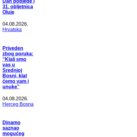
Dan pobjede i
31. obljetnica
Oluje
04.08.2026.
Hrvatska
Priveden
zbog poruka:
“Klali smo
vas u
Srednjoj
Bosni, klat
ćemo vam i
unuke”
04.08.2026.
Herceg Bosna
Dinamo
saznao
mogućeg