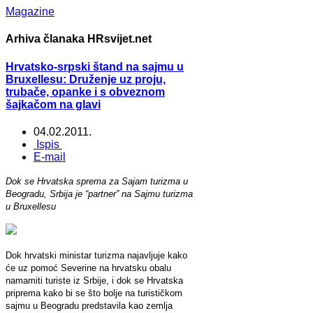
Magazine
Arhiva članaka HRsvijet.net
Hrvatsko-srpski štand na sajmu u
Bruxellesu: Druženje uz proju,
trubače, opanke i s obveznom
šajkačom na glavi
04.02.2011.
Ispis
E-mail
Dok se Hrvatska sprema za Sajam turizma u
Beogradu, Srbija je “partner” na Sajmu turizma
u Bruxellesu
Dok hrvatski ministar turizma najavljuje kako
će uz pomoć Severine na hrvatsku obalu
namamiti turiste iz Srbije, i dok se Hrvatska
priprema kako bi se što bolje na turističkom
sajmu u Beogradu predstavila kao zemlja