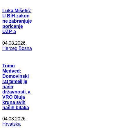
Luka Mišetić:
U BiH zakon
ne zabranjuje
poricanje
UZP-a
04.08.2026.
Herceg Bosna
Tomo
Medved:
Domovinski
rat temelj je
naše
državnosti, a
VRO Oluja
kruna svih
naših bitaka
04.08.2026.
Hrvatska