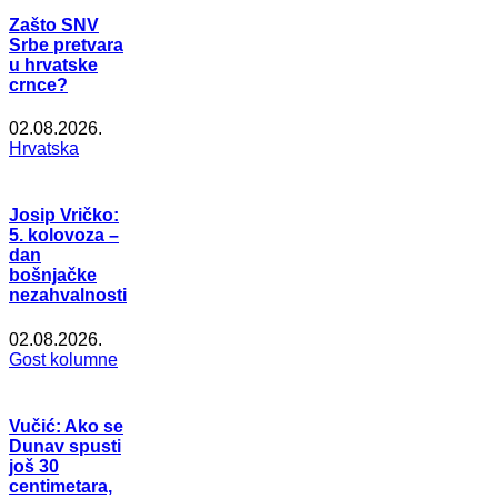
Zašto SNV
Srbe pretvara
u hrvatske
crnce?
02.08.2026.
Hrvatska
Josip Vričko:
5. kolovoza –
dan
bošnjačke
nezahvalnosti
02.08.2026.
Gost kolumne
Vučić: Ako se
Dunav spusti
još 30
centimetara,