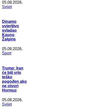
05.08.2026.
Svijet
Dinamo
uvjerljivo
svladao
Kauno
Žalgiris
05.08.2026.
Šport
Trump: Iran
će biti vrlo
teško
pogođen ako
ne otvori
Hormuz
05.08.2026.
Svijet