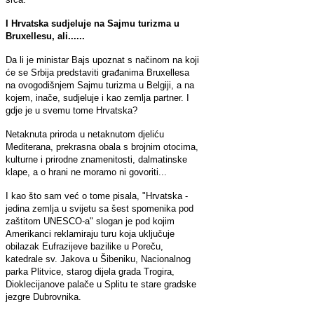
I Hrvatska sudjeluje na Sajmu turizma u
Bruxellesu, ali......
Da li je ministar Bajs upoznat s načinom na koji
će se Srbija predstaviti građanima Bruxellesa
na ovogodišnjem Sajmu turizma u Belgiji, a na
kojem, inače, sudjeluje i kao zemlja partner. I
gdje je u svemu tome Hrvatska?
Netaknuta priroda u netaknutom djeliću
Mediterana, prekrasna obala s brojnim otocima,
kulturne i prirodne znamenitosti, dalmatinske
klape, a o hrani ne moramo ni govoriti...
I kao što sam već o tome pisala, "Hrvatska -
jedina zemlja u svijetu sa šest spomenika pod
zaštitom UNESCO-a" slogan je pod kojim
Amerikanci reklamiraju turu koja uključuje
obilazak Eufrazijeve bazilike u Poreču,
katedrale sv. Jakova u Šibeniku, Nacionalnog
parka Plitvice, starog dijela grada Trogira,
Dioklecijanove palače u Splitu te stare gradske
jezgre Dubrovnika.