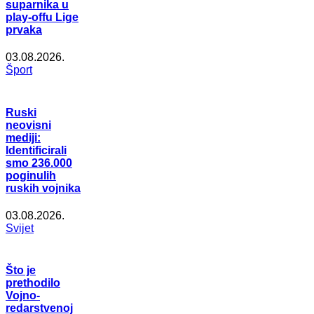
suparnika u
play-offu Lige
prvaka
03.08.2026.
Šport
Ruski
neovisni
mediji:
Identificirali
smo 236.000
poginulih
ruskih vojnika
03.08.2026.
Svijet
Što je
prethodilo
Vojno-
redarstvenoj