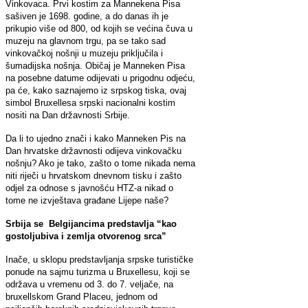
Vinkovaca. Prvi kostim za Mannekena Pisa
sašiven je 1698. godine, a do danas ih je
prikupio više od 800, od kojih se većina čuva u
muzeju na glavnom trgu, pa se tako sad
vinkovačkoj nošnji u muzeju priključila i
šumadijska nošnja. Običaj je Manneken Pisa
na posebne datume odijevati u prigodnu odjeću,
pa će, kako saznajemo iz srpskog tiska, ovaj
simbol Bruxellesa srpski nacionalni kostim
nositi na Dan državnosti Srbije.
Da li to ujedno znači i kako Manneken Pis na
Dan hrvatske državnosti odijeva vinkovačku
nošnju? Ako je tako, zašto o tome nikada nema
niti riječi u hrvatskom dnevnom tisku i zašto
odjel za odnose s javnošću HTZ-a nikad o
tome ne izvještava građane Lijepe naše?
Srbija se Belgijancima predstavlja “kao
gostoljubiva i zemlja otvorenog srca”
Inače, u sklopu predstavljanja srpske turističke
ponude na sajmu turizma u Bruxellesu, koji se
održava u vremenu od 3. do 7. veljače, na
bruxellskom Grand Placeu, jednom od