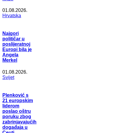
01.08.2026.
Hrvatska
Najgori
političar u
poslijeratnoj
Europi bila je
Angela
Merkel
01.08.2026.
Svijet
Plenković s
21 europskim
liderom
poslao oštru
poruku zbog
zabrinjavajućih
događaja u
Ceuti