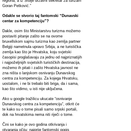
regiona, a iz Srbije državni sekretar za turizam
Goran Petković.”
Odakle se stvorio taj fantomski “Dunavski
centar za kompetenciju”?
Dakle, osim što Ministarstvu turizma možemo
postaviti pitanje zašto se na ovome
bruxellskom sajmu turizma kao zemlja partner
Belgiji nametnula upravo Srbija, a ne turistička
zemlja kao što je Hrvatska, koju svjetski
časopisi proglašavaju za jednu od najpriznatijih
i najpoželjnijih svjetskih turističkih destinacija,
možemo ih pitati i zašto Hrvatska javnost ne
zna ništa o lanjskom osnivanju Dunavskog
centra za kompetenciju. Za kojega Hrvatsku,
uostalom, i ne bi trebalo biti briga, da i sama,
kao što vidimo, u isti nije uključena.
Ako u google tražilicu ukucate “osnivanje
Dunavskog centra za kompetenciju”, otkrit će
te kako su o tome pisali samo srpski portali,
dok na hrvatskima nema niti riječi o tome.
Čini se kako je ovo godina otkrivanja i
otvaranja očiju: najprije fantomski popis