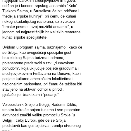
najljepših baroknih srednjovjekovnih trgova,
održan je i koncert srpskog ansambla "Kolo".
Tijekom Sajma, u Bruxellesu će biti održana i
“nedelja srpske kuhinje”, pri čemu će kuhari
nekog skadarlijskog restorana, uz zvukove
“srpske pesme i svoj muzički ansambl”, u
jednom od najprestižnijih bruxellskih restorana,
kuhati srpske specijalitete.
Uvidom u program sajma, saznajemo i kako će
se Srbija, kao ovogodišnji specijalni gost
bruxellskog Sajma turizma i odmora,
prvenstveno predstaviti s tzv. „dunavskom
ponudom“, koja uključuje posjete gradovima i
srednjovjekovnim tvrđavama na Dunavu, kao i
posjete kulturno-arheološkim lokalitetima i
nacionalnim parkovima, pri čemu će težište biti
stavljeno na aktivan odmor u prirodi,
pješačenje, biciklizam i “pecanje”.
Veleposlanik Srbije u Belgiji, Radomir Diklić,
smatra kako će sajam turizma i sve propratne
aktivnosti značiti veliku promociju Srbije “u
Belgiji i celoj Evropi, gde će se Srbija
predstaviti kao gostoljubiva i zemlja otvorenog
srca.”