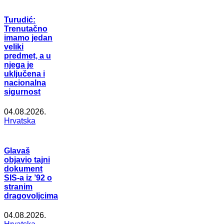
Turudić:
Trenutačno
imamo jedan
veliki
predmet, a u
njega je
uključena i
nacionalna
sigurnost
04.08.2026.
Hrvatska
Glavaš
objavio tajni
dokument
SIS-a iz ’92 o
stranim
dragovoljcima
04.08.2026.