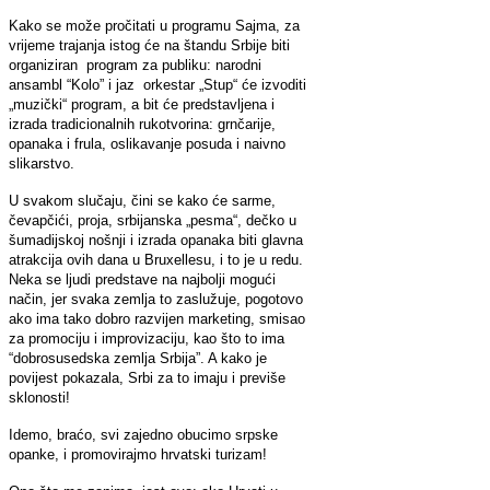
Kako se može pročitati u programu Sajma, za
vrijeme trajanja istog će na štandu Srbije biti
organiziran program za publiku: narodni
ansambl “Kolo” i jaz orkestar „Stup“ će izvoditi
„muzički“ program, a bit će predstavljena i
izrada tradicionalnih rukotvorina: grnčarije,
opanaka i frula, oslikavanje posuda i naivno
slikarstvo.
U svakom slučaju, čini se kako će sarme,
čevapčići, proja, srbijanska „pesma“, dečko u
šumadijskoj nošnji i izrada opanaka biti glavna
atrakcija ovih dana u Bruxellesu, i to je u redu.
Neka se ljudi predstave na najbolji mogući
način, jer svaka zemlja to zaslužuje, pogotovo
ako ima tako dobro razvijen marketing, smisao
za promociju i improvizaciju, kao što to ima
“dobrosusedska zemlja Srbija”. A kako je
povijest pokazala, Srbi za to imaju i previše
sklonosti!
Idemo, braćo, svi zajedno obucimo srpske
opanke, i promovirajmo hrvatski turizam!