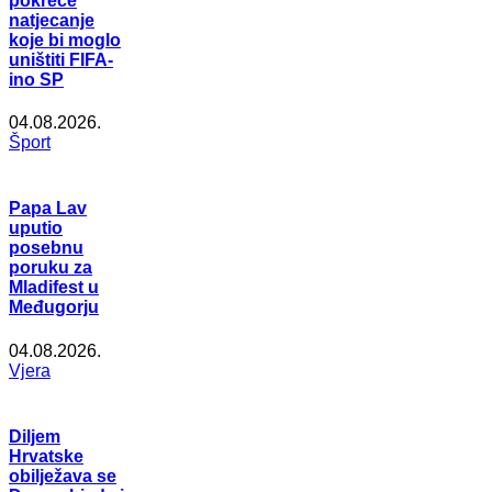
pokreće
natjecanje
koje bi moglo
uništiti FIFA-
ino SP
04.08.2026.
Šport
Papa Lav
uputio
posebnu
poruku za
Mladifest u
Međugorju
04.08.2026.
Vjera
Diljem
Hrvatske
obilježava se