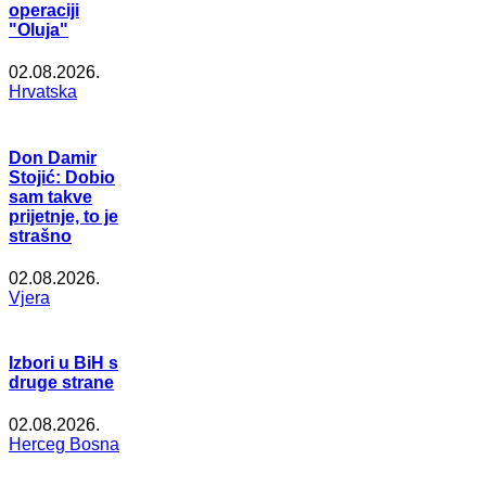
operaciji
"Oluja"
02.08.2026.
Hrvatska
Don Damir
Stojić: Dobio
sam takve
prijetnje, to je
strašno
02.08.2026.
Vjera
Izbori u BiH s
druge strane
02.08.2026.
Herceg Bosna