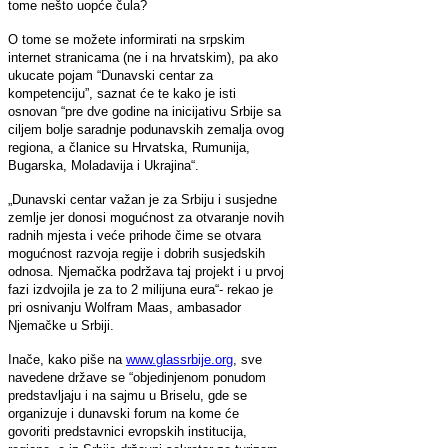
tome nešto uopće čula?
O tome se možete informirati na srpskim
internet stranicama (ne i na hrvatskim), pa ako
ukucate pojam “Dunavski centar za
kompetenciju”, saznat će te kako je isti
osnovan “pre dve godine na inicijativu Srbije sa
ciljem bolje saradnje podunavskih zemalja ovog
regiona, a članice su Hrvatska, Rumunija,
Bugarska, Moladavija i Ukrajina“.
„Dunavski centar važan je za Srbiju i susjedne
zemlje jer donosi mogućnost za otvaranje novih
radnih mjesta i veće prihode čime se otvara
mogućnost razvoja regije i dobrih susjedskih
odnosa. Njemačka podržava taj projekt i u prvoj
fazi izdvojila je za to 2 milijuna eura“- rekao je
pri osnivanju Wolfram Maas, ambasador
Njemačke u Srbiji.
Inače, kako piše na
www.glassrbije.org
, sve
navedene države se “objedinjenom ponudom
predstavljaju i na sajmu u Briselu, gde se
organizuje i dunavski forum na kome će
govoriti predstavnici evropskih institucija,