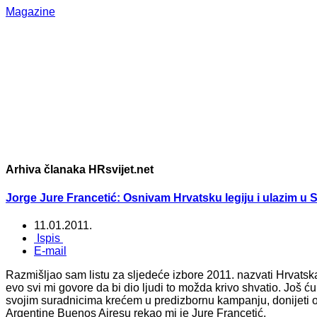
Magazine
Arhiva članaka HRsvijet.net
Jorge Jure Francetić: Osnivam Hrvatsku legiju i ulazim u 
11.01.2011.
Ispis
E-mail
Razmišljao sam listu za sljedeće izbore 2011. nazvati Hrvatska l
evo svi mi govore da bi dio ljudi to možda krivo shvatio. Još ću
svojim suradnicima krećem u predizbornu kampanju, donijeti
Argentine Buenos Airesu rekao mi je Jure Francetić.