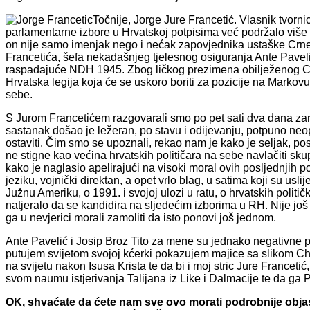
Točnije, Jorge Jure Francetić. Vlasnik tvornic
parlamentarne izbore u Hrvatskoj potpisima već podržalo više od
on nije samo imenjak nego i nećak zapovjednika ustaške Crne l
Francetića, šefa nekadašnjeg tjelesnog osiguranja Ante Paveli
raspadajuće NDH 1945. Zbog ličkog prezimena obilježenog Crno
Hrvatska legija koja će se uskoro boriti za pozicije na Markovu 
sebe.
S Jurom Francetićem razgovarali smo po pet sati dva dana zar
sastanak došao je ležeran, po stavu i odijevanju, potpuno 
ostaviti. Čim smo se upoznali, rekao nam je kako je seljak, posl
ne stigne kao većina hrvatskih političara na sebe navlačiti sku
kako je naglasio apelirajući na visoki moral ovih posljednjih pol
jeziku, vojnički direktan, a opet vrlo blag, u satima koji su uslij
Južnu Ameriku, o 1991. i svojoj ulozi u ratu, o hrvatskih polit
natjeralo da se kandidira na sljedećim izborima u RH. Nije još
ga u nevjerici morali zamoliti da isto ponovi još jednom.
Ante Pavelić i Josip Broz Tito za mene su jednako negativne po
putujem svijetom svojoj kćerki pokazujem majice sa slikom Che
na svijetu nakon Isusa Krista te da bi i moj stric Jure Franceti
svom naumu istjerivanja Talijana iz Like i Dalmacije te da ga Pa
OK, shvaćate da ćete nam sve ovo morati podrobnije objas