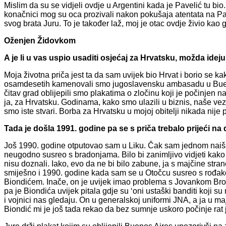
Mislim da su se vidjeli ovdje u Argentini kada je Pavelić tu bio
konačnici mog su oca prozivali nakon pokušaja atentata na Pavel
svog brata Juru. To je također laž, moj je otac ovdje živio kao 
Oženjen Židovkom
A je li u vas uspio usaditi osjećaj za Hrvatsku, možda ideju 
Moja životna priča jest ta da sam uvijek bio Hrvat i borio se
osamdesetih kamenovali smo jugoslavensku ambasadu u Buenos 
čitav grad oblijepili smo plakatima o zločinu koji je počinjen na 
ja, za Hrvatsku. Godinama, kako smo ulazili u biznis, naše veze p
smo iste stvari. Borba za Hrvatsku u mojoj obitelji nikada nije p
Tada je došla 1991. godine pa se s priča trebalo prijeći na d
Još 1990. godine otputovao sam u Liku. Čak sam jednom naiša
neugodno susreo s bradonjama. Bilo bi zanimljivo vidjeti kako 
nisu doznali. Iako, evo da ne bi bilo zabune, ja s majčine strane
smiješno i 1990. godine kada sam se u Otočcu susreo s rođak
Biondićem. Inače, on je uvijek imao problema s Jovankom Broz j
pa je Biondića uvijek pitala gdje su ‘oni ustaški banditi koji 
i vojnici nas gledaju. On u generalskoj uniformi JNA, a ja u maj
Biondić mi je još tada rekao da bez sumnje uskoro počinje rat j