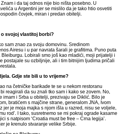
. Znam i da taj odnos nije bio ništa posebno. U
ića u Argentini jer se mislilo da je tako htio osvetiti
gospodin čovjek, miran i predan obitelji.
o svojoj vlastitoj borbi?
 kako sam znao za svoju domovinu. Sredinom
Airesu i u par navrata šarali je grafitima. Puno puta
Bleiburgu. Lobirali smo još kao mladići, moji prijatelji i
ostajale su ozbiljnije, ali i tim bitnijim ljudima pričali
restala.
jela. Gdje ste bili u to vrijeme?
o na četničke barikade te se u nekom restoranu
bi reagirali da su znali tko sam i kako se zovem. No,
 imam i Srba u obitelji, prezivaju se Diklić. Bilo je
om, bratićem s majčine strane, generalom JNA, Ivom
er je moja majka s njom išla u razred, nisu se voljele,
su mu rod’. I tako, susretnemo se mi pokraj ograde kasarne
ici s natpisom ‘Croatia must be free – Crna legija’.
er je krenulo stvaranje velike Srbije.