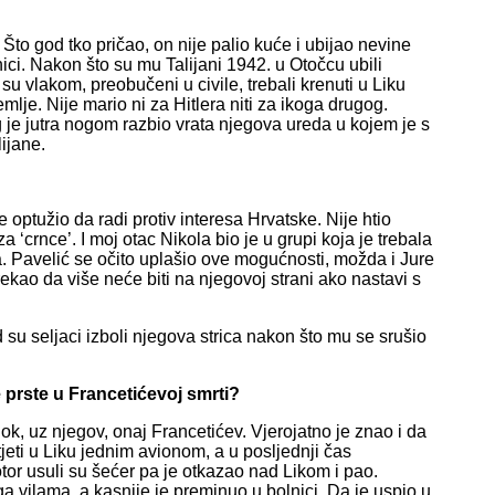
Što god tko pričao, on nije palio kuće i ubijao nevine
tnici. Nakon što su mu Talijani 1942. u Otočcu ubili
i su vlakom, preobučeni u civile, trebali krenuti u Liku
emlje. Nije mario ni za Hitlera niti za ikoga drugog.
og je jutra nogom razbio vrata njegova ureda u kojem je s
ijane.
 optužio da radi protiv interesa Hrvatske. Nije htio
 ‘crnce’. I moj otac Nikola bio je u grupi koja je trebala
. Pavelić se očito uplašio ove mogućnosti, možda i Jure
ekao da više neće biti na njegovoj strani ako nastavi s
 su seljaci izboli njegova strica nakon što mu se srušio
je prste u Francetićevoj smrti?
lok, uz njegov, onaj Francetićev. Vjerojatno je znao i da
tjeti u Liku jednim avionom, a u posljednji čas
tor usuli su šećer pa je otkazao nad Likom i pao.
 ga vilama, a kasnije je preminuo u bolnici. Da je uspio u