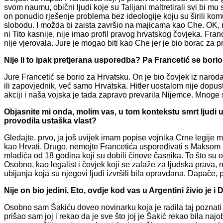
svom naumu, obični ljudi koje su Talijani maltretirali svi bi mu se
on ponudio rješenje problema bez ideologije koju su širili komu
slobodu. I možda bi zaista završio na majicama kao Che. OK, ne
ni Tito kasnije, nije imao profil pravog hrvatskog čovjeka. Franc
nije vjerovala. Jure je mogao biti kao Che jer je bio borac za p
Nije li to ipak pretjerana usporedba? Pa Francetić se borio
Jure Francetić se borio za Hrvatsku. On je bio čovjek iz narod
ili zapovjednik, već samo Hrvatska. Hitler uostalom nije dopusti
akciji i naša vojska je tada zapravo prevarila Nijemce. Mnoge 
Objasnite mi onda, molim vas, u tom kontekstu smrt ljudi 
provodila ustaška vlast?
Gledajte, prvo, ja još uvijek imam popise vojnika Crne legije m
kao Hrvati. Drugo, nemojte Francetića uspoređivati s Maksom 
mladića od 18 godina koji su dobili činove časnika. To što su on
Osobno, kao legalist i čovjek koji se zalaže za ljudska prava, 
ubijanja koja su njegovi ljudi izvršili bila opravdana. Dapače,
Nije on bio jedini. Eto, ovdje kod vas u Argentini živio je
Osobno sam Šakiću doveo novinarku koja je radila taj poznati i
prišao sam joj i rekao da je sve što joj je Šakić rekao bila naj