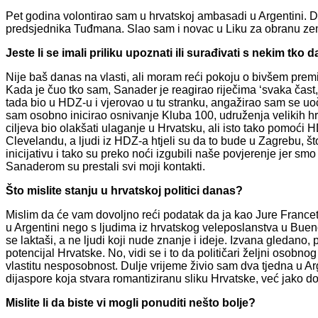
Pet godina volontirao sam u hrvatskoj ambasadi u Argentini. Do
predsjednika Tuđmana. Slao sam i novac u Liku za obranu zem
Jeste li se imali priliku upoznati ili surađivati s nekim tko
Nije baš danas na vlasti, ali moram reći pokoju o bivšem prem
Kada je čuo tko sam, Sanader je reagirao riječima ‘svaka čast, v
tada bio u HDZ-u i vjerovao u tu stranku, angažirao sam se uoč
sam osobno inicirao osnivanje Kluba 100, udruženja velikih hr
ciljeva bio olakšati ulaganje u Hrvatsku, ali isto tako pomoći
Clevelandu, a ljudi iz HDZ-a htjeli su da to bude u Zagrebu, št
inicijativu i tako su preko noći izgubili naše povjerenje jer smo 
Sanaderom su prestali svi moji kontakti.
Što mislite stanju u hrvatskoj politici danas?
Mislim da će vam dovoljno reći podatak da ja kao Jure Fran
u Argentini nego s ljudima iz hrvatskog veleposlanstva u Buenos
se laktaši, a ne ljudi koji nude znanje i ideje. Izvana gledano, 
potencijal Hrvatske. No, vidi se i to da političari željni osobno
vlastitu nesposobnost. Dulje vrijeme živio sam dva tjedna u Ar
dijaspore koja stvara romantiziranu sliku Hrvatske, već jako d
Mislite li da biste vi mogli ponuditi nešto bolje?