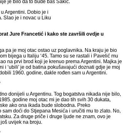
ije je bilo da to bude baš Šakić.
u Argentini. Dobio je i
. Slao je i novac u Liku
at Jure Francetić i kako ste završili ovdje u
ga pa je moj otac ostao uz poglavnika. Na kraju je bio
kom bijega u Italiju ‘45. Tamo su se rastali i Pavelić mu
ao na prvi brod koji je krenuo prema Argentini. Majka je
juni i ‘ubili’ je od batina pokušavajući doznati gdje je moj
 dobili 1960. godine, dakle rođen sam u Argentini.
?
o donijeli u Argentinu. Tog bogatstva nikada nije bilo,
 1985. godine moj otac mi je dao tih svih 30 dukata,
atske ako ona ikada bude slobodna. Preko
sam doći do Stjepana Mesića i uručiti mu to zlato. No,
atsku. Za druge priče i druge ljude ne znam, ovo je
 još uvijek na broju.
?