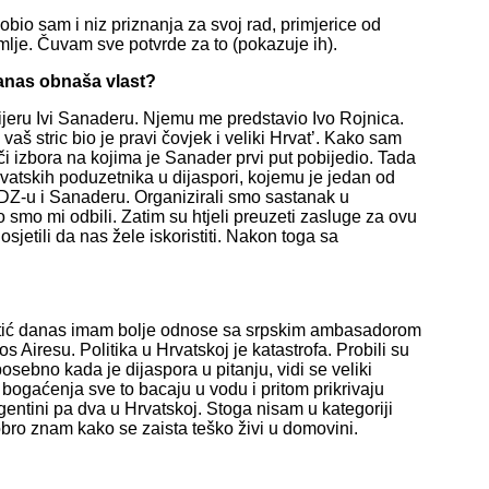
bio sam i niz priznanja za svoj rad, primjerice od
lje. Čuvam sve potvrde za to (pokazuje ih).
 danas obnaša vlast?
ijeru Ivi Sanaderu. Njemu me predstavio Ivo Rojnica.
aš stric bio je pravi čovjek i veliki Hrvat’. Kako sam
i izbora na kojima je Sanader prvi put pobijedio. Tada
vatskih poduzetnika u dijaspori, kojemu je jedan od
 HDZ-u i Sanaderu. Organizirali smo sastanak u
o smo mi odbili. Zatim su htjeli preuzeti zasluge za ovu
osjetili da nas žele iskoristiti. Nakon toga sa
cetić danas imam bolje odnose sa srpskim ambasadorom
 Airesu. Politika u Hrvatskoj je katastrofa. Probili su
posebno kada je dijaspora u pitanju, vidi se veliki
g bogaćenja sve to bacaju u vodu i pritom prikrivaju
gentini pa dva u Hrvatskoj. Stoga nisam u kategoriji
obro znam kako se zaista teško živi u domovini.