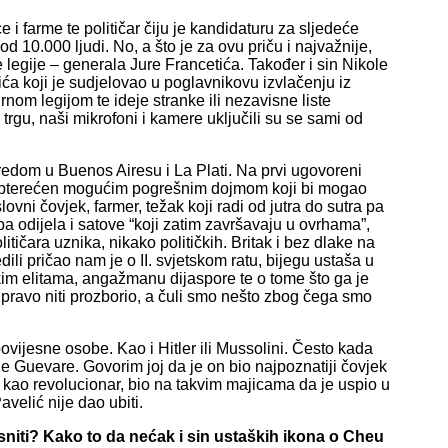
e i farme te političar čiju je kandidaturu za sljedeće
 10.000 ljudi. No, a što je za ovu priču i najvažnije,
egije – generala Jure Francetića. Također i sin Nikole
ća koji je sudjelovao u poglavnikovu izvlačenju iz
m legijom te ideje stranke ili nezavisne liste
trgu, naši mikrofoni i kamere uključili su se sami od
edom u Buenos Airesu i La Plati. Na prvi ugovoreni
neopterećen mogućim pogrešnim dojmom koji bi mogao
ovni čovjek, farmer, težak koji radi od jutra do sutra pa
pa odijela i satove “koji zatim završavaju u ovrhama”,
itičara uznika, nikako političkih. Britak i bez dlake na
edili pričao nam je o II. svjetskom ratu, bijegu ustaša u
ičkim elitama, angažmanu dijaspore te o tome što ga je
 pravo niti prozborio, a čuli smo nešto zbog čega smo
vijesne osobe. Kao i Hitler ili Mussolini. Često kada
 Guevare. Govorim joj da je on bio najpoznatiji čovjek
ć, kao revolucionar, bio na takvim majicama da je uspio u
velić nije dao ubiti.
niti? Kako to da nećak i sin ustaških ikona o Cheu