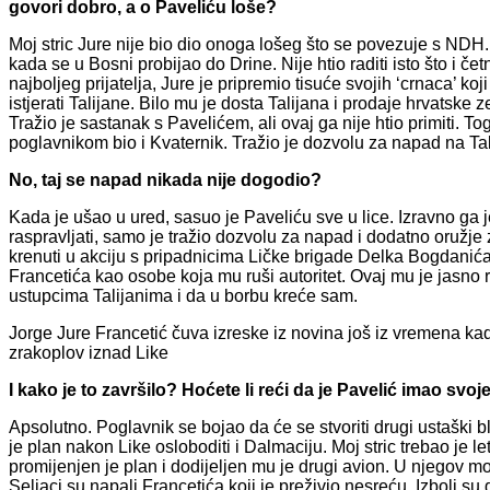
govori dobro, a o Paveliću loše?
Moj stric Jure nije bio dio onoga lošeg što se povezuje s NDH. 
kada se u Bosni probijao do Drine. Nije htio raditi isto što i če
najboljeg prijatelja, Jure je pripremio tisuće svojih ‘crnaca’ koj
istjerati Talijane. Bilo mu je dosta Talijana i prodaje hrvatske z
Tražio je sastanak s Pavelićem, ali ovaj ga nije htio primiti. T
poglavnikom bio i Kvaternik. Tražio je dozvolu za napad na Tal
No, taj se napad nikada nije dogodio?
Kada je ušao u ured, sasuo je Paveliću sve u lice. Izravno ga je
raspravljati, samo je tražio dozvolu za napad i dodatno oružje za
krenuti u akciju s pripadnicima Ličke brigade Delka Bogdanića
Francetića kao osobe koja mu ruši autoritet. Ovaj mu je jasno r
ustupcima Talijanima i da u borbu kreće sam.
Jorge Jure Francetić čuva izreske iz novina još iz vremena kad
zrakoplov iznad Like
I kako je to završilo? Hoćete li reći da je Pavelić imao svo
Apsolutno. Poglavnik se bojao da će se stvoriti drugi ustaški b
je plan nakon Like osloboditi i Dalmaciju. Moj stric trebao je le
promijenjen je plan i dodijeljen mu je drugi avion. U njegov mo
Seljaci su napali Francetića koji je preživio nesreću. Izboli su