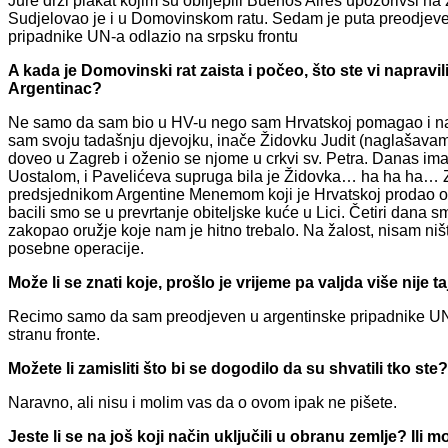
Jure drži plakat kojim su oblijepili Buenos Aires upozorivši na
Sudjelovao je i u Domovinskom ratu. Sedam je puta preodjeve
pripadnike UN-a odlazio na srpsku frontu
A kada je Domovinski rat zaista i počeo, što ste vi napravili? 
Argentinac?
Ne samo da sam bio u HV-u nego sam Hrvatskoj pomagao i na d
sam svoju tadašnju djevojku, inače Židovku Judit (naglašavam
doveo u Zagreb i oženio se njome u crkvi sv. Petra. Danas im
Uostalom, i Pavelićeva supruga bila je Židovka… ha ha ha…
predsjednikom Argentine Menemom koji je Hrvatskoj prodao oruž
bacili smo se u prevrtanje obiteljske kuće u Lici. Četiri dana 
zakopao oružje koje nam je hitno trebalo. Na žalost, nisam niš
posebne operacije.
Može li se znati koje, prošlo je vrijeme pa valjda više nije t
Recimo samo da sam preodjeven u argentinske pripadnike UN-a
stranu fronte.
Možete li zamisliti što bi se dogodilo da su shvatili tko ste?
Naravno, ali nisu i molim vas da o ovom ipak ne pišete.
Jeste li se na još koji način uključili u obranu zemlje? Ili 