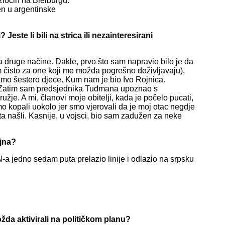
 zločin na Bleiburgu.
n u argentinske
Jeste li bili na strica ili nezainteresirani
ruge načine. Dakle, prvo što sam napravio bilo je da
 čisto za one koji me možda pogrešno doživljavaju),
amo šestero djece. Kum nam je bio Ivo Rojnica.
 Zatim sam predsjednika Tuđmana upoznao s
je. A mi, članovi moje obitelji, kada je počelo pucati,
smo kopali uokolo jer smo vjerovali da je moj otac negdje
ta našli. Kasnije, u vojsci, bio sam zadužen za neke
ajna?
 jedno sedam puta prelazio linije i odlazio na srpsku
možda aktivirali na političkom planu?