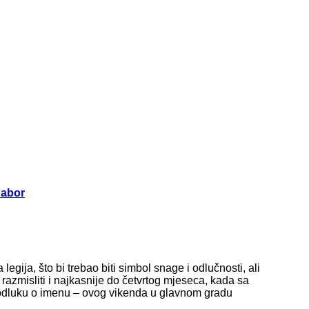
Sabor
egija, što bi trebao biti simbol snage i odlučnosti, ali
 razmisliti i najkasnije do četvrtog mjeseca, kada sa
 odluku o imenu – ovog vikenda u glavnom gradu