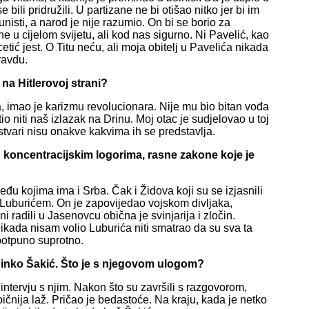
 bili pridružili. U partizane ne bi otišao nitko jer bi im
nisti, a narod je nije razumio. On bi se borio za
 u cijelom svijetu, ali kod nas sigurno. Ni Pavelić, kao
etić jest. O Titu neću, ali moja obitelj u Pavelića nikada
ravdu.
 na Hitlerovoj strani?
a, imao je karizmu revolucionara. Nije mu bio bitan vođa
o niti naš izlazak na Drinu. Moj otac je sudjelovao u toj
stvari nisu onakve kakvima ih se predstavlja.
u koncentracijskim logorima, rasne zakone koje je
eđu kojima ima i Srba. Čak i Židova koji su se izjasnili
Luburićem. On je zapovijedao vojskom divljaka,
i radili u Jasenovcu obična je svinjarija i zločin.
nikada nisam volio Luburića niti smatrao da su sva ta
 potpuno suprotno.
 i Dinko Šakić. Što je s njegovom ulogom?
ntervju s njim. Nakon što su završili s razgovorom,
običnija laž. Pričao je bedastoće. Na kraju, kada je netko