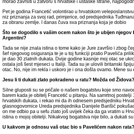
morao završiti u zatvoru s hrvatske i ustaške strane, najpogodn
Pet je godina Francetić volontirao u hrvatskom veleposlanstvu 
niz priznanja za svoj rad, primjerice, od predsjednika Tuđmana
za obranu zemlje. I danas čuva sva priznanja koja je dobio
Što se dogodilo s vašim ocem nakon što je ubijen njegov br
Argentini?
Tada se nije znala istina o tome kako je Jure završio i zbog če
šef njegovog osiguranja te je u toj funkciji pratio Pavelića prili
je dao 30 zlatnih dukata. Dvije godine kasnije moj otac se ukrc
ostala još šest mjeseci u Italiji. Tada su je ulovili britanski špi
otac. No, nije im rekla i uskoro je i ona došla ovamo. Mene su
Jesu li ti dukati zlato pokradeno u ratu? Možda od Židova
Silne gluposti su se pričale o našem bogatstvu koje smo navodn
barem kada je obitelj Francetić u pitanju. Na samrtnoj postelji
hrvatskih dukata, i rekao mi da ih odnesem predsjedniku Hrv
glasnogovornice Ureda predsjednika Danijele Barišić pokušao 
on me odbio pa u sefu zlato još uvijek čeka da ga vratim u Hrv
istina o mojoj obitelji. Nikakvog bogatstva nije bilo, a dukati su
U kakvom je odnosu vaš otac bio s Pavelićem nakon rata