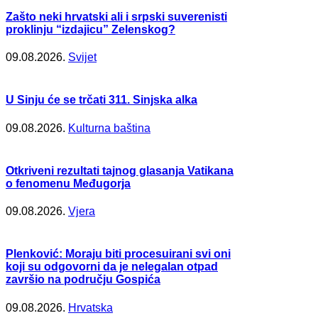
Zašto neki hrvatski ali i srpski suverenisti
proklinju “izdajicu” Zelenskog?
09.08.2026.
Svijet
U Sinju će se trčati 311. Sinjska alka
09.08.2026.
Kulturna baština
Otkriveni rezultati tajnog glasanja Vatikana
o fenomenu Međugorja
09.08.2026.
Vjera
Plenković: Moraju biti procesuirani svi oni
koji su odgovorni da je nelegalan otpad
završio na području Gospića
09.08.2026.
Hrvatska