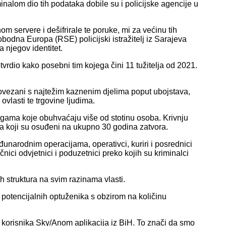
inalom dio tih podataka dobile su i policijske agencije u
m servere i dešifrirale te poruke, mi za većinu tih
odna Europa (RSE) policijski istražitelj iz Sarajeva
va njegov identitet.
tvrdio kako posebni tim kojega čini 11 tužitelja od 2021.
 povezani s najtežim kaznenim djelima poput ubojstava,
ovlasti te trgovine ljudima.
agama koje obuhvaćaju više od stotinu osoba. Krivnju
ika koji su osuđeni na ukupno 30 godina zatvora.
eđunarodnim operacijama, operativci, kuriri i posrednici
čnici odvjetnici i poduzetnici preko kojih su kriminalci
ih struktura na svim razinama vlasti.
j potencijalnih optuženika s obzirom na količinu
000 korisnika Sky/Anom aplikacija iz BiH. To znači da smo