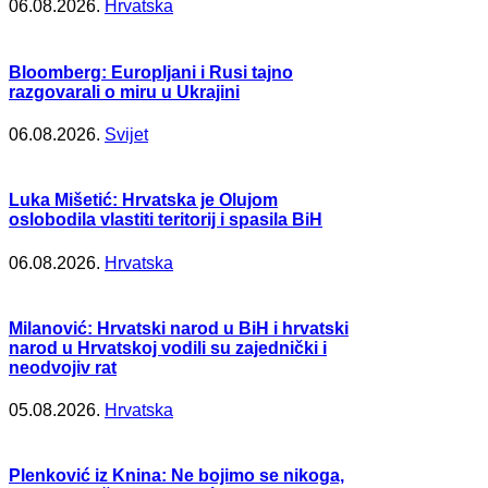
06.08.2026.
Hrvatska
Bloomberg: Europljani i Rusi tajno
razgovarali o miru u Ukrajini
06.08.2026.
Svijet
Luka Mišetić: Hrvatska je Olujom
oslobodila vlastiti teritorij i spasila BiH
06.08.2026.
Hrvatska
Milanović: Hrvatski narod u BiH i hrvatski
narod u Hrvatskoj vodili su zajednički i
neodvojiv rat
05.08.2026.
Hrvatska
Plenković iz Knina: Ne bojimo se nikoga,