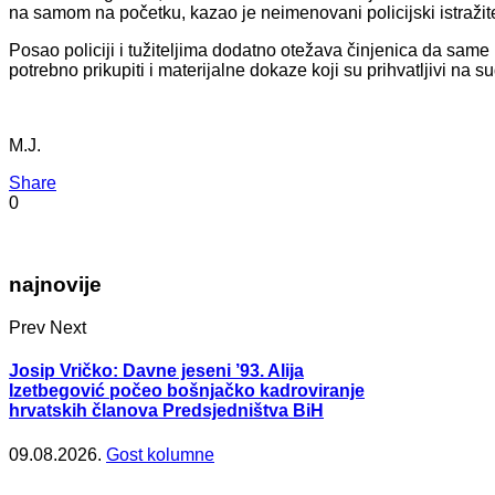
na samom na početku, kazao je neimenovani policijski istražite
Posao policiji i tužiteljima dodatno otežava činjenica da same
potrebno prikupiti i materijalne dokaze koji su prihvatljivi na s
M.J.
Share
0
najnovije
Prev
Next
Josip Vričko: Davne jeseni ’93. Alija
Izetbegović počeo bošnjačko kadroviranje
hrvatskih članova Predsjedništva BiH
09.08.2026.
Gost kolumne