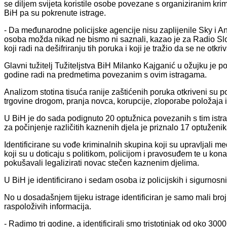
se diljem svijeta koristile osobe povezane s organiziranim krim
BiH pa su pokrenute istrage.
- Da međunarodne policijske agencije nisu zaplijenile Sky i Ano
osoba možda nikad ne bismo ni saznali, kazao je za Radio Slob
koji radi na dešifriranju tih poruka i koji je tražio da se ne otkri
Glavni tužitelj Tužiteljstva BiH Milanko Kajganić u ožujku je po
godine radi na predmetima povezanim s ovim istragama.
Analizom stotina tisuća ranije zaštićenih poruka otkriveni su
trgovine drogom, pranja novca, korupcije, zloporabe položaja i 
U BiH je do sada podignuto 20 optužnica povezanih s tim istr
za počinjenje različitih kaznenih djela je priznalo 17 optužen
Identificirane su vođe kriminalnih skupina koji su upravljali m
koji su u doticaju s politikom, policijom i pravosuđem te u kona
pokušavali legalizirati novac stečen kaznenim djelima.
U BiH je identificirano i sedam osoba iz policijskih i sigurnosn
No u dosadašnjem tijeku istrage identificiran je samo mali bro
raspoloživih informacija.
- Radimo tri godine, a identificirali smo tristotinjak od oko 3