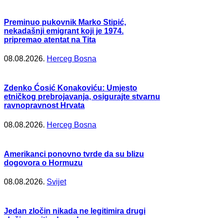
Preminuo pukovnik Marko Stipić,
nekadašnji emigrant koji je 1974.
pripremao atentat na Tita
08.08.2026.
Herceg Bosna
Zdenko Ćosić Konakoviću: Umjesto
etničkog prebrojavanja, osigurajte stvarnu
ravnopravnost Hrvata
08.08.2026.
Herceg Bosna
Amerikanci ponovno tvrde da su blizu
dogovora o Hormuzu
08.08.2026.
Svijet
Jedan zločin nikada ne legitimira drugi