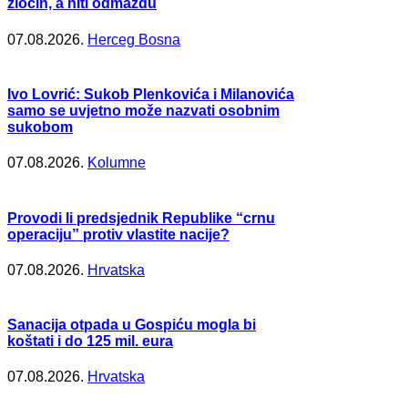
zločin, a niti odmazdu
07.08.2026.
Herceg Bosna
Ivo Lovrić: Sukob Plenkovića i Milanovića
samo se uvjetno može nazvati osobnim
sukobom
07.08.2026.
Kolumne
Provodi li predsjednik Republike “crnu
operaciju” protiv vlastite nacije?
07.08.2026.
Hrvatska
Sanacija otpada u Gospiću mogla bi
koštati i do 125 mil. eura
07.08.2026.
Hrvatska