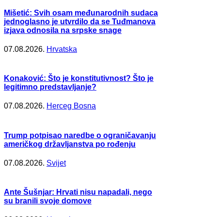
Mišetić: Svih osam međunarodnih sudaca
jednoglasno je utvrdilo da se Tuđmanova
izjava odnosila na srpske snage
07.08.2026.
Hrvatska
Konaković: Što je konstitutivnost? Što je
legitimno predstavljanje?
07.08.2026.
Herceg Bosna
Trump potpisao naredbe o ograničavanju
američkog državljanstva po rođenju
07.08.2026.
Svijet
Ante Šušnjar: Hrvati nisu napadali, nego
su branili svoje domove