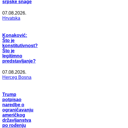
srpske snage
07.08.2026.
Hrvatska
Konaković:
Što je
konstitutivnost?
Što je
legitimno
predstavljanje?
07.08.2026.
Herceg Bosna
Trump
potpisao
naredbe o
ograničavanju
američkog
državljanstva
po rođenju