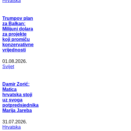
Hrvatska
Trumpov plan
za Balkan:
Milijuni dolara
za projekte
koji promiču
konzervativne
vrijednosti
01.08.2026.
Svijet
Damir Zorić:
Matica
hrvatska stoji
uz svoga
potpredsjednika
Marija Jareba
31.07.2026.
Hrvatska