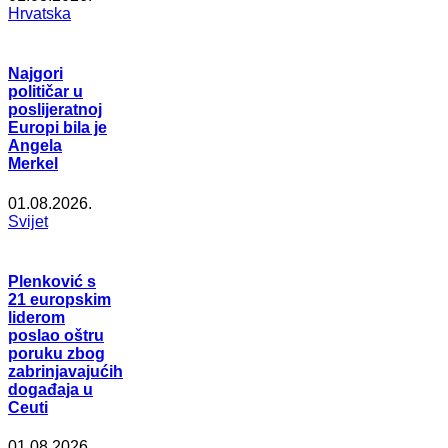
Hrvatska
Najgori
političar u
poslijeratnoj
Europi bila je
Angela
Merkel
01.08.2026.
Svijet
Plenković s
21 europskim
liderom
poslao oštru
poruku zbog
zabrinjavajućih
događaja u
Ceuti
01.08.2026.