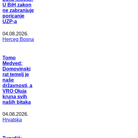
U BiH zakon
ne zabranjuje
poricanje
UZP-a
04.08.2026.
Herceg Bosna
Tomo
Medved:
Domovinski
rat temelj je
naše
državnosti, a
VRO Oluja
kruna svih
naših bitaka
04.08.2026.
Hrvatska