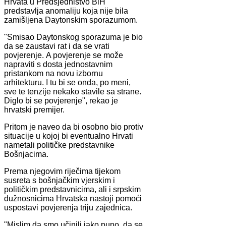
Hrvata u Predsjedništvo BiH
predstavlja anomaliju koja nije bila
zamišljena Daytonskim sporazumom.
"Smisao Daytonskog sporazuma je bio
da se zaustavi rat i da se vrati
povjerenje. A povjerenje se može
napraviti s dosta jednostavnim
pristankom na novu izbornu
arhitekturu. I tu bi se onda, po meni,
sve te tenzije nekako stavile sa strane.
Diglo bi se povjerenje", rekao je
hrvatski premijer.
Pritom je naveo da bi osobno bio protiv
situacije u kojoj bi eventualno Hrvati
nametali političke predstavnike
Bošnjacima.
Prema njegovim riječima tijekom
susreta s bošnjačkim vjerskim i
političkim predstavnicima, ali i srpskim
dužnosnicima Hrvatska nastoji pomoći
uspostavi povjerenja triju zajednica.
"Mislim da smo učinili jako puno, da se