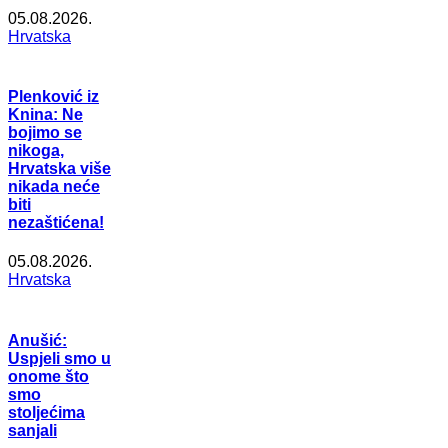
05.08.2026.
Hrvatska
Plenković iz
Knina: Ne
bojimo se
nikoga,
Hrvatska više
nikada neće
biti
nezaštićena!
05.08.2026.
Hrvatska
Anušić:
Uspjeli smo u
onome što
smo
stoljećima
sanjali