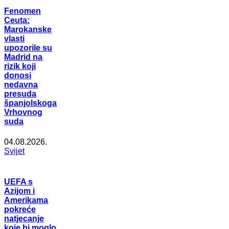
Fenomen
Ceuta:
Marokanske
vlasti
upozorile su
Madrid na
rizik koji
donosi
nedavna
presuda
španjolskoga
Vrhovnog
suda
04.08.2026.
Svijet
UEFA s
Azijom i
Amerikama
pokreće
natjecanje
koje bi moglo