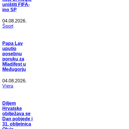
uništiti FIFA-
ino SP
04.08.2026.
Šport
Papa Lav
uputio
posebnu
poruku za
Mladifest u
Međugorju
04.08.2026.
Vjera
Diljem
Hrvatske
obilježava se
Dan pobjede i
31. obljetnica