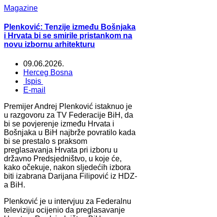
Magazine
Plenković: Tenzije između Bošnjaka
i Hrvata bi se smirile pristankom na
novu izbornu arhitekturu
09.06.2026.
Herceg Bosna
Ispis
E-mail
Premijer Andrej Plenković istaknuo je
u razgovoru za TV Federacije BiH, da
bi se povjerenje između Hrvata i
Bošnjaka u BiH najbrže povratilo kada
bi se prestalo s praksom
preglasavanja Hrvata pri izboru u
državno Predsjedništvo, u koje će,
kako očekuje, nakon sljedećih izbora
biti izabrana Darijana Filipović iz HDZ-
a BiH.
Plenković je u intervjuu za Federalnu
televiziju ocijenio da preglasavanje