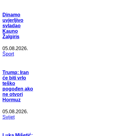
Dinamo
uvjerljivo
svladao
Kauno
Žalgiris
05.08.2026.
Šport
Trump: Iran
će biti vrlo
teško
pogođen ako
ne otvori
Hormuz
05.08.2026.
Svijet
Luka Mišetić: