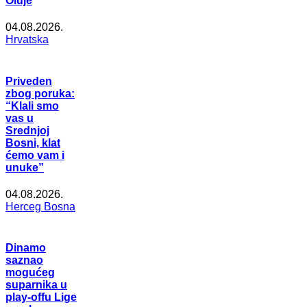
Oluje
04.08.2026.
Hrvatska
Priveden
zbog poruka:
“Klali smo
vas u
Srednjoj
Bosni, klat
ćemo vam i
unuke”
04.08.2026.
Herceg Bosna
Dinamo
saznao
mogućeg
suparnika u
play-offu Lige