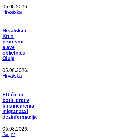
05.08.2026.
Hrvatska
Hrvatska i
Knin
ponosno
slave
obljetnicu
Oluje
05.08.2026.
Hrvatska
EU će se
boriti protiv
krijumčarenja
migranata i
dezinformacija
05.08.2026.
Svijet