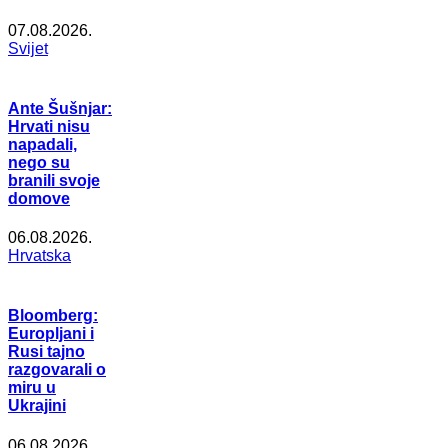
07.08.2026.
Svijet
Ante Šušnjar:
Hrvati nisu
napadali,
nego su
branili svoje
domove
06.08.2026.
Hrvatska
Bloomberg:
Europljani i
Rusi tajno
razgovarali o
miru u
Ukrajini
06.08.2026.