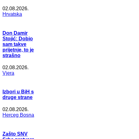
02.08.2026.
Hrvatska
Don Damir
Stojić: Dobio
sam takve
prijetnje, to je
strašno
02.08.2026.
Vjera
Izbori u BiH s
druge strane
02.08.2026.
Herceg Bosna
Zašto SNV