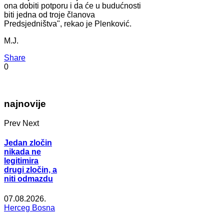
ona dobiti potporu i da će u budućnosti
biti jedna od troje članova
Predsjedništva", rekao je Plenković.
M.J.
Share
0
najnovije
Prev
Next
Jedan zločin
nikada ne
legitimira
drugi zločin, a
niti odmazdu
07.08.2026.
Herceg Bosna