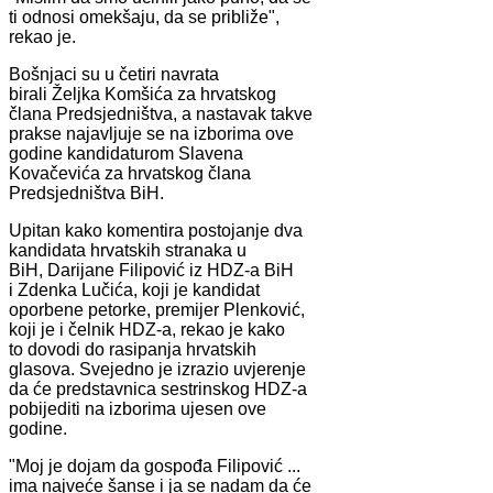
ti odnosi omekšaju, da se približe",
rekao je.
Bošnjaci su u četiri navrata
birali Željka Komšića za hrvatskog
člana Predsjedništva, a nastavak takve
prakse najavljuje se na izborima ove
godine kandidaturom Slavena
Kovačevića za hrvatskog člana
Predsjedništva BiH.
Upitan kako komentira postojanje dva
kandidata hrvatskih stranaka u
BiH, Darijane Filipović iz HDZ-a BiH
i Zdenka Lučića, koji je kandidat
oporbene petorke, premijer Plenković,
koji je i čelnik HDZ-a, rekao je kako
to dovodi do rasipanja hrvatskih
glasova. Svejedno je izrazio uvjerenje
da će predstavnica sestrinskog HDZ-a
pobijediti na izborima ujesen ove
godine.
"Moj je dojam da gospođa Filipović ...
ima najveće šanse i ja se nadam da će