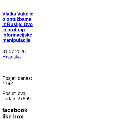
Vlatka Vukelić
o optužbama
iz Rusije: Ovo
je prototip
informacijske
manipulacije
31.07.2026.
Hrvatska
Posjeti danas:
4792
Posjeti ovaj
tjedan:
27869
facebook
like box