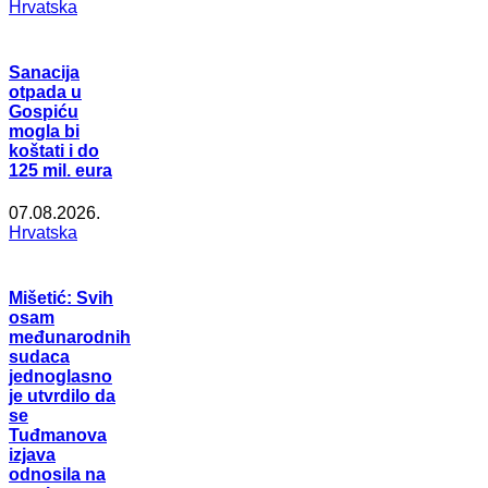
Hrvatska
Sanacija
otpada u
Gospiću
mogla bi
koštati i do
125 mil. eura
07.08.2026.
Hrvatska
Mišetić: Svih
osam
međunarodnih
sudaca
jednoglasno
je utvrdilo da
se
Tuđmanova
izjava
odnosila na