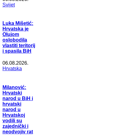
Svijet
Luka Mišetić:
Hrvatska je
Olujom
oslobodila
vlastiti teritorij
i spasila BiH
06.08.2026.
Hrvatska
Milanović:
Hrvatski
narod u BiH i
hrvatski
narod u
Hrvatskoj
vodili su
zajednički i
neodvojiv rat