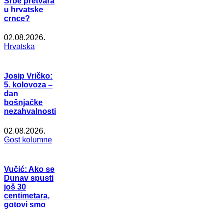
Srbe pretvara
u hrvatske
crnce?
02.08.2026.
Hrvatska
Josip Vričko:
5. kolovoza –
dan
bošnjačke
nezahvalnosti
02.08.2026.
Gost kolumne
Vučić: Ako se
Dunav spusti
još 30
centimetara,
gotovi smo