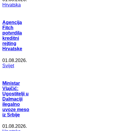
Hrvatska
Agencija
Fitch
potvrdila
kreditni
rejting
Hrvatske
01.08.2026.
Svijet
Ministar
Vlajčić:
Ugostitelji u
Dalmaciji
ilegalno
uvoze meso
iz Srbije
01.08.2026.