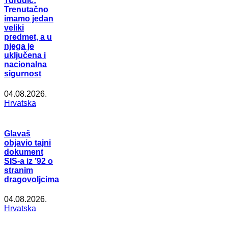
Turudić:
Trenutačno
imamo jedan
veliki
predmet, a u
njega je
uključena i
nacionalna
sigurnost
04.08.2026.
Hrvatska
Glavaš
objavio tajni
dokument
SIS-a iz ’92 o
stranim
dragovoljcima
04.08.2026.
Hrvatska