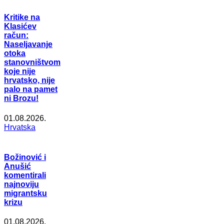
Kritike na
Klasićev
račun:
Naseljavanje
otoka
stanovništvom
koje nije
hrvatsko, nije
palo na pamet
ni Brozu!
01.08.2026.
Hrvatska
Božinović i
Anušić
komentirali
najnoviju
migrantsku
krizu
01.08.2026.