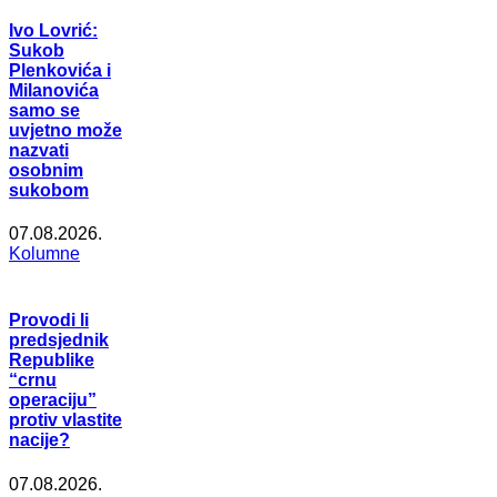
Ivo Lovrić:
Sukob
Plenkovića i
Milanovića
samo se
uvjetno može
nazvati
osobnim
sukobom
07.08.2026.
Kolumne
Provodi li
predsjednik
Republike
“crnu
operaciju”
protiv vlastite
nacije?
07.08.2026.