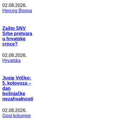
02.08.2026.
Herceg Bosna
Zašto SNV
Srbe pretvara
u hrvatske
crnce?
02.08.2026.
Hrvatska
Josip Vričko:
5. kolovoza –
dan
bošnjačke
nezahvalnosti
02.08.2026.
Gost kolumne