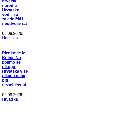
hrvatski
narod u
Hrvatskoj
vodili su
zajednički i
neodvojiv rat
05.08.2026.
Hrvatska
Plenković iz
Knina: Ne
bojimo se
nikoga,
Hrvatska više
nikada neće
biti
nezaštićena!
05.08.2026.
Hrvatska