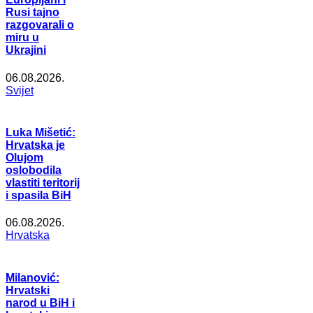
Rusi tajno
razgovarali o
miru u
Ukrajini
06.08.2026.
Svijet
Luka Mišetić:
Hrvatska je
Olujom
oslobodila
vlastiti teritorij
i spasila BiH
06.08.2026.
Hrvatska
Milanović:
Hrvatski
narod u BiH i