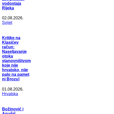
vodostaja
Rijeka
02.08.2026.
Svijet
Kritike na
Klasićev
račun:
Naseljavanje
otoka
stanovništvom
koje nije
hrvatsko, nije
palo na pamet
ni Brozu!
01.08.2026.
Hrvatska
Božinović i
Anušić