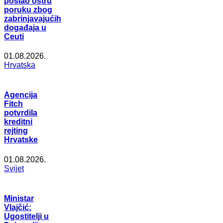
poslao oštru
poruku zbog
zabrinjavajućih
događaja u
Ceuti
01.08.2026.
Hrvatska
Agencija
Fitch
potvrdila
kreditni
rejting
Hrvatske
01.08.2026.
Svijet
Ministar
Vlajčić:
Ugostitelji u