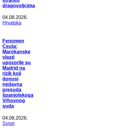
stranim
dragovoljcima
04.08.2026.
Hrvatska
Fenomen
Ceuta:
Marokanske
vlasti
upozorile su
Madrid na
rizik koji
donosi
nedavna
presuda
španjolskoga
Vrhovnog
suda
04.08.2026.
Svijet