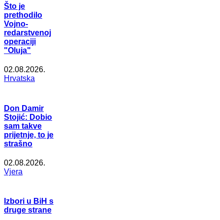
Što je
prethodilo
Vojno-
redarstvenoj
operaciji
"Oluja"
02.08.2026.
Hrvatska
Don Damir
Stojić: Dobio
sam takve
prijetnje, to je
strašno
02.08.2026.
Vjera
Izbori u BiH s
druge strane