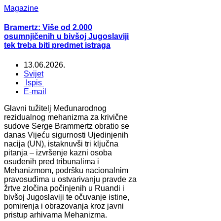
Magazine
Bramertz: Više od 2.000
osumnjičenih u bivšoj Jugoslaviji
tek treba biti predmet istraga
13.06.2026.
Svijet
Ispis
E-mail
Glavni tužitelj Međunarodnog
rezidualnog mehanizma za krivične
sudove Serge Brammertz obratio se
danas Vijeću sigurnosti Ujedinjenih
nacija (UN), istaknuvši tri ključna
pitanja – izvršenje kazni osoba
osuđenih pred tribunalima i
Mehanizmom, podršku nacionalnim
pravosuđima u ostvarivanju pravde za
žrtve zločina počinjenih u Ruandi i
bivšoj Jugoslaviji te očuvanje istine,
pomirenja i obrazovanja kroz javni
pristup arhivama Mehanizma.