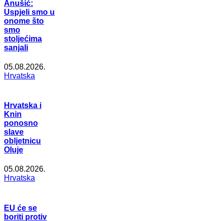
Anušić:
Uspjeli smo u
onome što
smo
stoljećima
sanjali
05.08.2026.
Hrvatska
Hrvatska i
Knin
ponosno
slave
obljetnicu
Oluje
05.08.2026.
Hrvatska
EU će se
boriti protiv