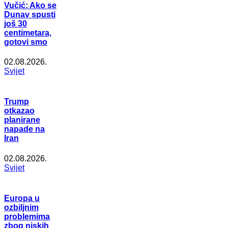
Vučić: Ako se
Dunav spusti
još 30
centimetara,
gotovi smo
02.08.2026.
Svijet
Trump
otkazao
planirane
napade na
Iran
02.08.2026.
Svijet
Europa u
ozbiljnim
problemima
zbog niskih