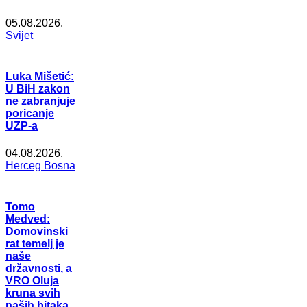
05.08.2026.
Svijet
Luka Mišetić:
U BiH zakon
ne zabranjuje
poricanje
UZP-a
04.08.2026.
Herceg Bosna
Tomo
Medved:
Domovinski
rat temelj je
naše
državnosti, a
VRO Oluja
kruna svih
naših bitaka