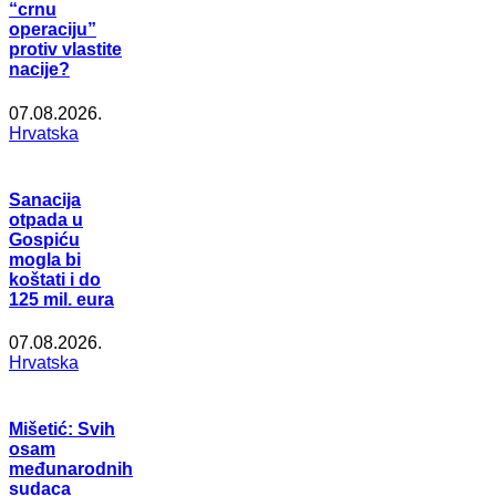
“crnu
operaciju”
protiv vlastite
nacije?
07.08.2026.
Hrvatska
Sanacija
otpada u
Gospiću
mogla bi
koštati i do
125 mil. eura
07.08.2026.
Hrvatska
Mišetić: Svih
osam
međunarodnih
sudaca