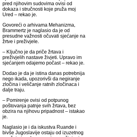
pred njihovim sudovima ovisi od
dokaza i stručnosti koje pruža moj
Ured – rekao je.
Govoreći o arhivama Mehanizma,
Brammertz je naglasio da je od
presudne važnosti očuvati sjećanje na
žrtve i preživjele.
– Ključno je da priče žrtava i
preživjelih nastave živjeti. Upravo im
sjećanjem odajemo počast – rekao je.
Dodao je da je istina danas potrebnija
nego ikada, upozorivši da negiranje
zločina i veličanje ratnih zločinaca i
dalje traju.
– Pomirenje ovisi od potpunog
poštovanja patnje svih žrtava, bez
obzira na njihovu pripadnost – istakao
je.
Naglasio je i da iskustva Ruande i
bivše Jugoslavije ostaju od izuzetnog