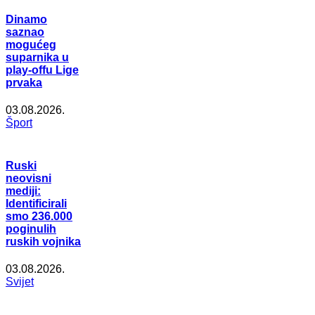
Dinamo
saznao
mogućeg
suparnika u
play-offu Lige
prvaka
03.08.2026.
Šport
Ruski
neovisni
mediji:
Identificirali
smo 236.000
poginulih
ruskih vojnika
03.08.2026.
Svijet