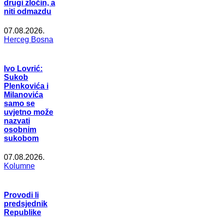
drugi zločin, a
niti odmazdu
07.08.2026.
Herceg Bosna
Ivo Lovrić:
Sukob
Plenkovića i
Milanovića
samo se
uvjetno može
nazvati
osobnim
sukobom
07.08.2026.
Kolumne
Provodi li
predsjednik
Republike