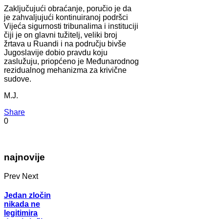
Zaključujući obraćanje, poručio je da
je zahvaljujući kontinuiranoj podršci
Vijeća sigurnosti tribunalima i instituciji
čiji je on glavni tužitelj, veliki broj
žrtava u Ruandi i na području bivše
Jugoslavije dobio pravdu koju
zaslužuju, priopćeno je Međunarodnog
rezidualnog mehanizma za krivične
sudove.
M.J.
Share
0
najnovije
Prev
Next
Jedan zločin
nikada ne
legitimira