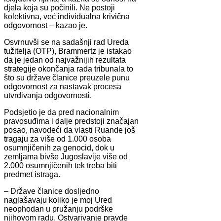
djela koja su počinili. Ne postoji
kolektivna, već individualna krivična
odgovornost – kazao je.
Osvrnuvši se na sadašnji rad Ureda
tužitelja (OTP), Brammertz je istakao
da je jedan od najvažnijih rezultata
strategije okončanja rada tribunala to
što su države članice preuzele punu
odgovornost za nastavak procesa
utvrđivanja odgovornosti.
Podsjetio je da pred nacionalnim
pravosuđima i dalje predstoji značajan
posao, navodeći da vlasti Ruande još
tragaju za više od 1.000 osoba
osumnjičenih za genocid, dok u
zemljama bivše Jugoslavije više od
2.000 osumnjičenih tek treba biti
predmet istraga.
– Države članice dosljedno
naglašavaju koliko je moj Ured
neophodan u pružanju podrške
njihovom radu. Ostvarivanje pravde