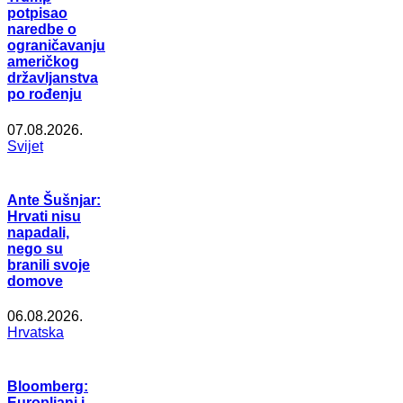
potpisao
naredbe o
ograničavanju
američkog
državljanstva
po rođenju
07.08.2026.
Svijet
Ante Šušnjar:
Hrvati nisu
napadali,
nego su
branili svoje
domove
06.08.2026.
Hrvatska
Bloomberg:
Europljani i