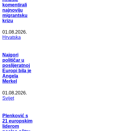
komentirali
najnoviju
migrantsku
krizu
01.08.2026.
Hrvatska
Najgori
političar u
poslijeratnoj
Europi bila je
Angela
Merkel
01.08.2026.
Svijet
Plenković s
21 europskim
liderom