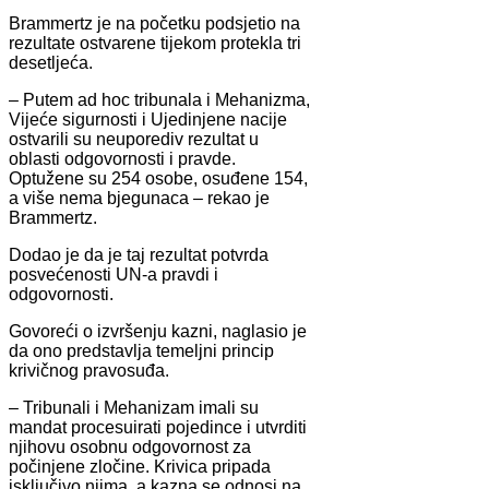
Brammertz je na početku podsjetio na
rezultate ostvarene tijekom protekla tri
desetljeća.
– Putem ad hoc tribunala i Mehanizma,
Vijeće sigurnosti i Ujedinjene nacije
ostvarili su neuporediv rezultat u
oblasti odgovornosti i pravde.
Optužene su 254 osobe, osuđene 154,
a više nema bjegunaca – rekao je
Brammertz.
Dodao je da je taj rezultat potvrda
posvećenosti UN-a pravdi i
odgovornosti.
Govoreći o izvršenju kazni, naglasio je
da ono predstavlja temeljni princip
krivičnog pravosuđa.
– Tribunali i Mehanizam imali su
mandat procesuirati pojedince i utvrditi
njihovu osobnu odgovornost za
počinjene zločine. Krivica pripada
isključivo njima, a kazna se odnosi na