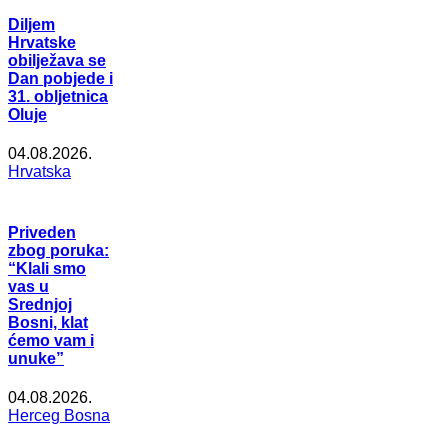
Diljem
Hrvatske
obilježava se
Dan pobjede i
31. obljetnica
Oluje
04.08.2026.
Hrvatska
Priveden
zbog poruka:
“Klali smo
vas u
Srednjoj
Bosni, klat
ćemo vam i
unuke”
04.08.2026.
Herceg Bosna