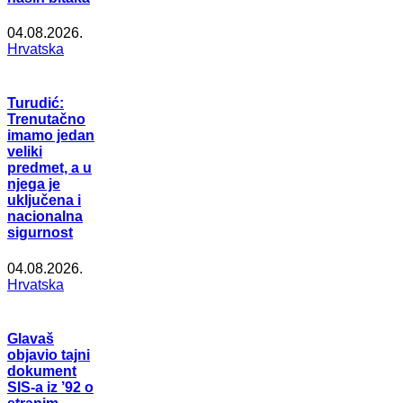
04.08.2026.
Hrvatska
Turudić:
Trenutačno
imamo jedan
veliki
predmet, a u
njega je
uključena i
nacionalna
sigurnost
04.08.2026.
Hrvatska
Glavaš
objavio tajni
dokument
SIS-a iz ’92 o