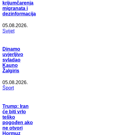
krijumčarenja
migranata i
dezinformacija
05.08.2026.
Svijet
Dinamo
uvjerljivo
svladao
Kauno
Žalgiris
05.08.2026.
Šport
Trump: Iran
će biti vrlo
teško
pogođen ako
ne otvori
Hormuz