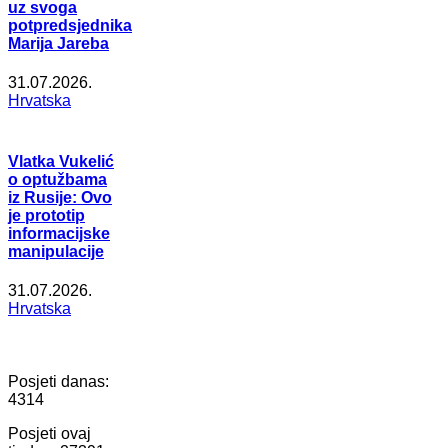
uz svoga
potpredsjednika
Marija Jareba
31.07.2026.
Hrvatska
Vlatka Vukelić
o optužbama
iz Rusije: Ovo
je prototip
informacijske
manipulacije
31.07.2026.
Hrvatska
Posjeti danas:
4314
Posjeti ovaj