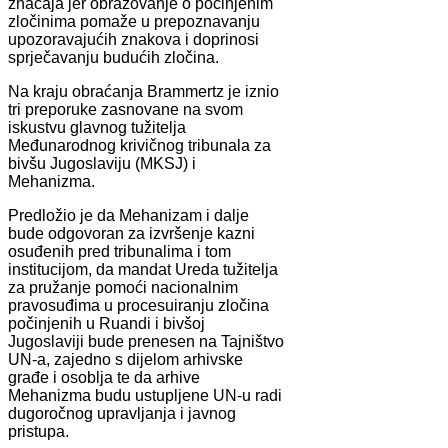
značaja jer obrazovanje o počinjenim
zločinima pomaže u prepoznavanju
upozoravajućih znakova i doprinosi
sprječavanju budućih zločina.
Na kraju obraćanja Brammertz je iznio
tri preporuke zasnovane na svom
iskustvu glavnog tužitelja
Međunarodnog krivičnog tribunala za
bivšu Jugoslaviju (MKSJ) i
Mehanizma.
Predložio je da Mehanizam i dalje
bude odgovoran za izvršenje kazni
osuđenih pred tribunalima i tom
institucijom, da mandat Ureda tužitelja
za pružanje pomoći nacionalnim
pravosuđima u procesuiranju zločina
počinjenih u Ruandi i bivšoj
Jugoslaviji bude prenesen na Tajništvo
UN-a, zajedno s dijelom arhivske
građe i osoblja te da arhive
Mehanizma budu ustupljene UN-u radi
dugoročnog upravljanja i javnog
pristupa.