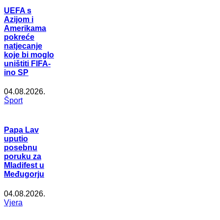
UEFA s
Azijom i
Amerikama
pokreće
natjecanje
koje bi moglo
uništiti FIFA-
ino SP
04.08.2026.
Šport
Papa Lav
uputio
posebnu
poruku za
Mladifest u
Međugorju
04.08.2026.
Vjera