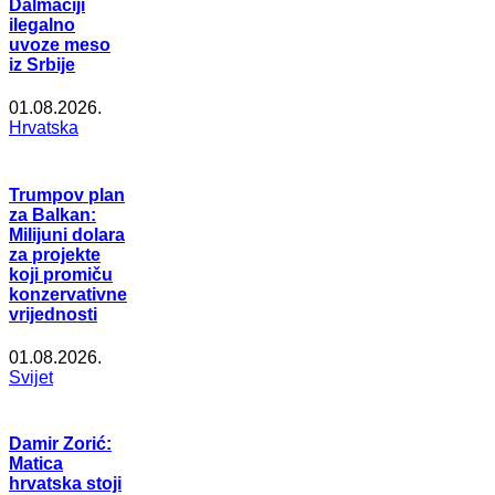
Dalmaciji
ilegalno
uvoze meso
iz Srbije
01.08.2026.
Hrvatska
Trumpov plan
za Balkan:
Milijuni dolara
za projekte
koji promiču
konzervativne
vrijednosti
01.08.2026.
Svijet
Damir Zorić:
Matica
hrvatska stoji