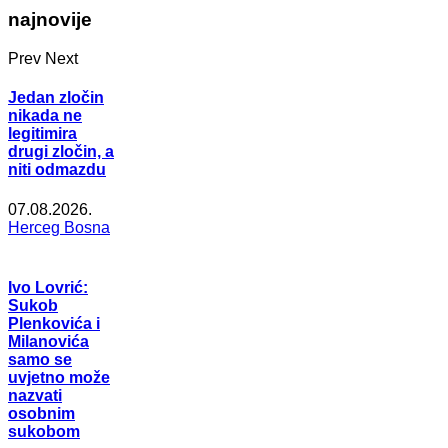
najnovije
Prev
Next
Jedan zločin
nikada ne
legitimira
drugi zločin, a
niti odmazdu
07.08.2026.
Herceg Bosna
Ivo Lovrić:
Sukob
Plenkovića i
Milanovića
samo se
uvjetno može
nazvati
osobnim
sukobom