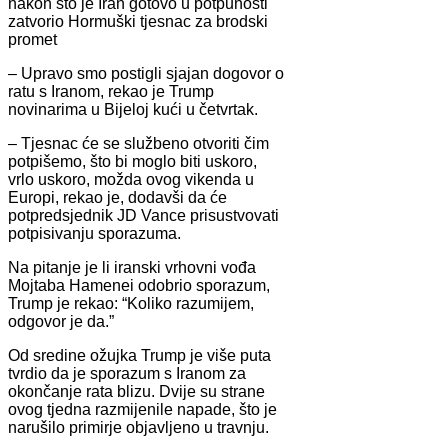
nakon što je Iran gotovo u potpunosti
zatvorio Hormuški tjesnac za brodski
promet
– Upravo smo postigli sjajan dogovor o
ratu s Iranom, rekao je Trump
novinarima u Bijeloj kući u četvrtak.
– Tjesnac će se službeno otvoriti čim
potpišemo, što bi moglo biti uskoro,
vrlo uskoro, možda ovog vikenda u
Europi, rekao je, dodavši da će
potpredsjednik JD Vance prisustvovati
potpisivanju sporazuma.
Na pitanje je li iranski vrhovni vođa
Mojtaba Hamenei odobrio sporazum,
Trump je rekao: “Koliko razumijem,
odgovor je da.”
Od sredine ožujka Trump je više puta
tvrdio da je sporazum s Iranom za
okončanje rata blizu. Dvije su strane
ovog tjedna razmijenile napade, što je
narušilo primirje objavljeno u travnju.