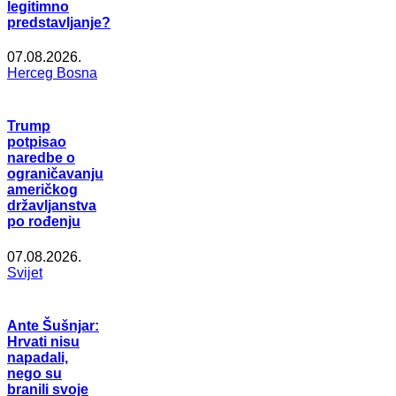
legitimno
predstavljanje?
07.08.2026.
Herceg Bosna
Trump
potpisao
naredbe o
ograničavanju
američkog
državljanstva
po rođenju
07.08.2026.
Svijet
Ante Šušnjar:
Hrvati nisu
napadali,
nego su
branili svoje