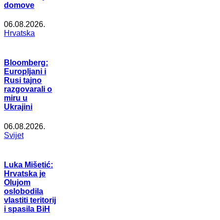
domove
06.08.2026.
Hrvatska
Bloomberg:
Europljani i
Rusi tajno
razgovarali o
miru u
Ukrajini
06.08.2026.
Svijet
Luka Mišetić:
Hrvatska je
Olujom
oslobodila
vlastiti teritorij
i spasila BiH