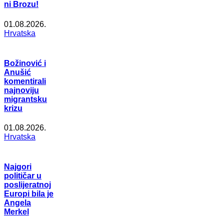
ni Brozu!
01.08.2026.
Hrvatska
Božinović i
Anušić
komentirali
najnoviju
migrantsku
krizu
01.08.2026.
Hrvatska
Najgori
političar u
poslijeratnoj
Europi bila je
Angela
Merkel