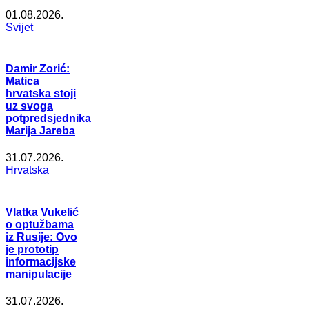
01.08.2026.
Svijet
Damir Zorić:
Matica
hrvatska stoji
uz svoga
potpredsjednika
Marija Jareba
31.07.2026.
Hrvatska
Vlatka Vukelić
o optužbama
iz Rusije: Ovo
je prototip
informacijske
manipulacije
31.07.2026.