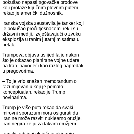
pokušao napasti trgovačke brodove
koji prolaze ključnim plovnim putem,
rekao je američki dužnosnik.
Iranska vojska zaustavila je tanker koji
je pokušao proći tjesnacem, rekli su
državni mediji, izvještavajući o zvuku
eksplozija u ranim jutarnjim satima u
petak.
Trumpova objava uslijedila je nakon
što je otkazao planirane vojne udare
na Iran, navodeći kao razlog napredak
u pregovorima.
– To je vrlo snažan memorandum o
razumijevanju koji je pomalo
konceptualan, rekao je Trump
novinarima.
Trump je više puta rekao da svaki
mirovni sporazum mora osigurati da
Iran ne može razviti nuklearno oružje.
Iran negira želju za takvim oružjem.
Iranski zahtjevi uključuju ukidanje