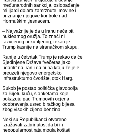
međunarodnih sankcija, oslobađanje
milijardi dolara zamrznute imovine i
priznanje njegove kontrole nad
Hormuškim tjesnacem.
– Najvažnije je da u Iranu neće biti
nuklearnog oružja. To znači ni
razvijenog ni kupljenog, rekao je
Trump kasnije na stranačkom skupu.
Ranije u četvrtak Trump je rekao da će
Sjedinjene Države “večeras jako
udariti” na Iran i da bi na kraju željele
preuzeti njegovo energetsko
infrastrukturno čvorište, otok Harg.
Sukob je postao politička glavobolja
za Bijelu kuću, s anketama koje
pokazuju pad Trumpovih ocjena
odobravanja usred biračkog bijesa
zbog visokih cijena benzina.
Neki su Republikanci otvoreno
izražavali zabrinutost da bi ih
nepopularnost rata mogla koštati