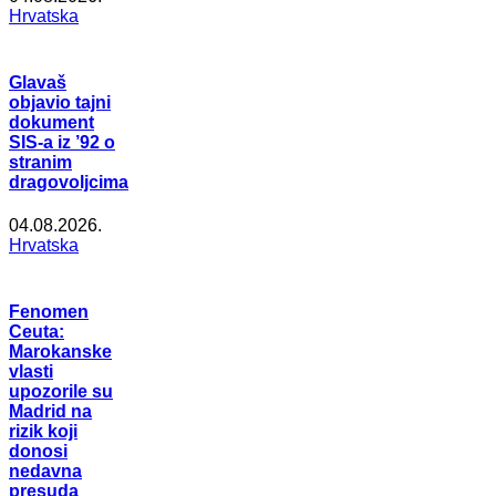
Hrvatska
Glavaš
objavio tajni
dokument
SIS-a iz ’92 o
stranim
dragovoljcima
04.08.2026.
Hrvatska
Fenomen
Ceuta:
Marokanske
vlasti
upozorile su
Madrid na
rizik koji
donosi
nedavna
presuda