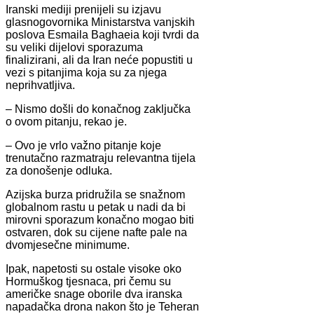
Iranski mediji prenijeli su izjavu
glasnogovornika Ministarstva vanjskih
poslova Esmaila Baghaeia koji tvrdi da
su veliki dijelovi sporazuma
finalizirani, ali da Iran neće popustiti u
vezi s pitanjima koja su za njega
neprihvatljiva.
– Nismo došli do konačnog zaključka
o ovom pitanju, rekao je.
– Ovo je vrlo važno pitanje koje
trenutačno razmatraju relevantna tijela
za donošenje odluka.
Azijska burza pridružila se snažnom
globalnom rastu u petak u nadi da bi
mirovni sporazum konačno mogao biti
ostvaren, dok su cijene nafte pale na
dvomjesečne minimume.
Ipak, napetosti su ostale visoke oko
Hormuškog tjesnaca, pri čemu su
američke snage oborile dva iranska
napadačka drona nakon što je Teheran