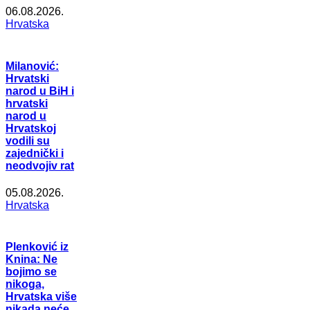
06.08.2026.
Hrvatska
Milanović:
Hrvatski
narod u BiH i
hrvatski
narod u
Hrvatskoj
vodili su
zajednički i
neodvojiv rat
05.08.2026.
Hrvatska
Plenković iz
Knina: Ne
bojimo se
nikoga,
Hrvatska više
nikada neće