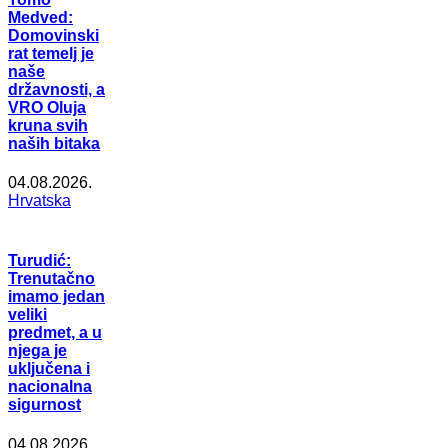
Medved:
Domovinski
rat temelj je
naše
državnosti, a
VRO Oluja
kruna svih
naših bitaka
04.08.2026.
Hrvatska
Turudić:
Trenutačno
imamo jedan
veliki
predmet, a u
njega je
uključena i
nacionalna
sigurnost
04.08.2026.