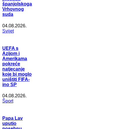
španjolskoga
Vrhovnog
suda
04.08.2026.
Svijet
UEFA s
Azijom i
Amerikama
pokreće
natjecanje
koje bi moglo
uništiti FIFA-
ino SP
04.08.2026.
Šport
Papa Lav
uputio
posebnu