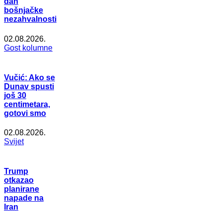
dan
bošnjačke
nezahvalnosti
02.08.2026.
Gost kolumne
Vučić: Ako se
Dunav spusti
još 30
centimetara,
gotovi smo
02.08.2026.
Svijet
Trump
otkazao
planirane
napade na
Iran