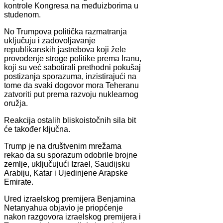
kontrole Kongresa na međuizborima u
studenom.
No Trumpova politička razmatranja
uključuju i zadovoljavanje
republikanskih jastrebova koji žele
provođenje stroge politike prema Iranu,
koji su već sabotirali prethodni pokušaj
postizanja sporazuma, inzistirajući na
tome da svaki dogovor mora Teheranu
zatvoriti put prema razvoju nuklearnog
oružja.
Reakcija ostalih bliskoistočnih sila bit
će također ključna.
Trump je na društvenim mrežama
rekao da su sporazum odobrile brojne
zemlje, uključujući Izrael, Saudijsku
Arabiju, Katar i Ujedinjene Arapske
Emirate.
Ured izraelskog premijera Benjamina
Netanyahua objavio je priopćenje
nakon razgovora izraelskog premijera i