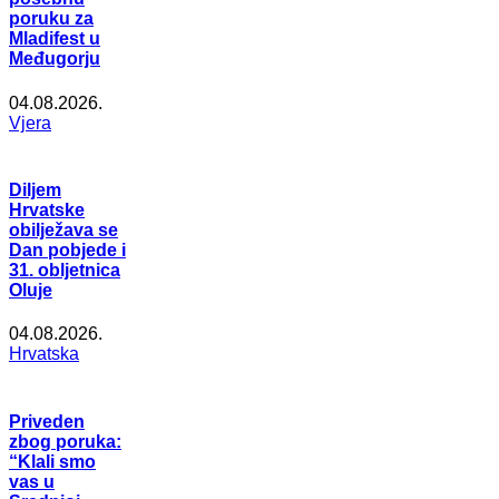
poruku za
Mladifest u
Međugorju
04.08.2026.
Vjera
Diljem
Hrvatske
obilježava se
Dan pobjede i
31. obljetnica
Oluje
04.08.2026.
Hrvatska
Priveden
zbog poruka:
“Klali smo
vas u