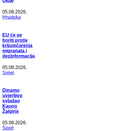
Oluje
05.08.2026.
Hrvatska
EU će se
boriti protiv
krijumčarenja
migranata i
dezinformacija
05.08.2026.
Svijet
Dinamo
uvjerljivo
svladao
Kauno
Žalgiris
05.08.2026.
Šport