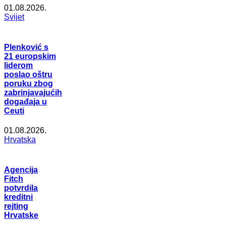
01.08.2026.
Svijet
Plenković s
21 europskim
liderom
poslao oštru
poruku zbog
zabrinjavajućih
događaja u
Ceuti
01.08.2026.
Hrvatska
Agencija
Fitch
potvrdila
kreditni
rejting
Hrvatske