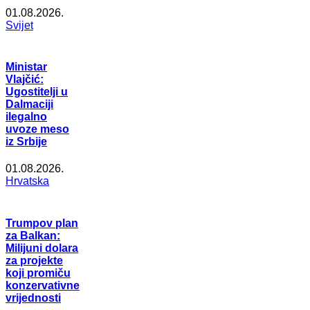
01.08.2026.
Svijet
Ministar
Vlajčić:
Ugostitelji u
Dalmaciji
ilegalno
uvoze meso
iz Srbije
01.08.2026.
Hrvatska
Trumpov plan
za Balkan:
Milijuni dolara
za projekte
koji promiču
konzervativne
vrijednosti