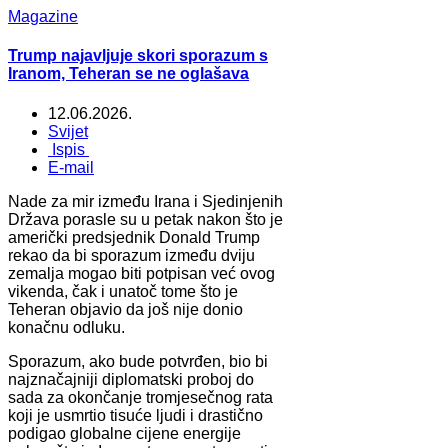
Magazine
Trump najavljuje skori sporazum s
Iranom, Teheran se ne oglašava
12.06.2026.
Svijet
Ispis
E-mail
Nade za mir između Irana i Sjedinjenih
Država porasle su u petak nakon što je
američki predsjednik Donald Trump
rekao da bi sporazum između dviju
zemalja mogao biti potpisan već ovog
vikenda, čak i unatoč tome što je
Teheran objavio da još nije donio
konačnu odluku.
Sporazum, ako bude potvrđen, bio bi
najznačajniji diplomatski proboj do
sada za okončanje tromjesečnog rata
koji je usmrtio tisuće ljudi i drastično
podigao globalne cijene energije