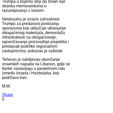
Trumpa u kojemu stoji da Izrael nije
stranka memoranduma o
razumijevanju s Iranom.
Netanyahu je izrazio zahvalnost
Trumpu za predanost postizanju
sporazuma koji uključuje uklanjanje
obogaćenog materijala, demontažu
infrastrukture za obogaćivanje,
ograničavanje proizvodnje projektila i
prestanak podrške regionalnim
zastupnicima, pokazao je sažetak.
Teheran je zahtijevao okončanje
izraelskih napada na Libanon, gdje se
borbe nastavljaju u paralelnom ratu
između Izraela i Hezbolaha, koji
podržava Iran.
M.M.
Share
0