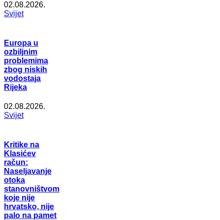
02.08.2026.
Svijet
Europa u
ozbiljnim
problemima
zbog niskih
vodostaja
Rijeka
02.08.2026.
Svijet
Kritike na
Klasićev
račun:
Naseljavanje
otoka
stanovništvom
koje nije
hrvatsko, nije
palo na pamet