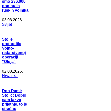
smo 236.000
poginulih
ruskih vojnika
03.08.2026.
Svijet
Što je
prethodilo
Vojno-
redarstvenoj
operaciji
"Oluja"
02.08.2026.
Hrvatska
Don Damir
Stojić: Dobio
sam takve
prijetnje, to je
strašno