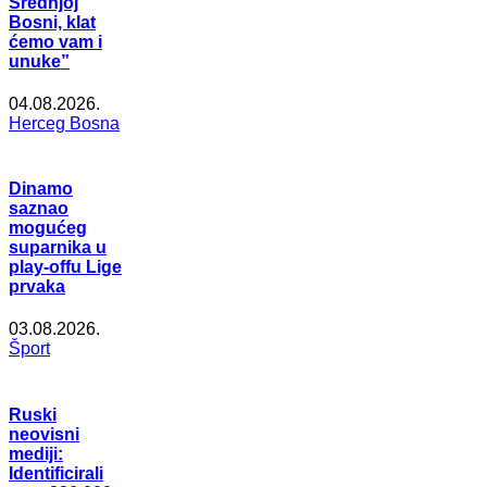
Srednjoj
Bosni, klat
ćemo vam i
unuke”
04.08.2026.
Herceg Bosna
Dinamo
saznao
mogućeg
suparnika u
play-offu Lige
prvaka
03.08.2026.
Šport
Ruski
neovisni
mediji:
Identificirali