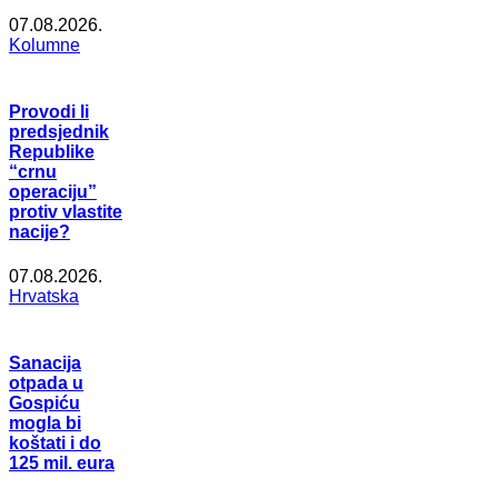
07.08.2026.
Kolumne
Provodi li
predsjednik
Republike
“crnu
operaciju”
protiv vlastite
nacije?
07.08.2026.
Hrvatska
Sanacija
otpada u
Gospiću
mogla bi
koštati i do
125 mil. eura