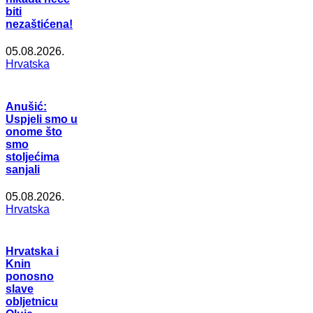
biti
nezaštićena!
05.08.2026.
Hrvatska
Anušić:
Uspjeli smo u
onome što
smo
stoljećima
sanjali
05.08.2026.
Hrvatska
Hrvatska i
Knin
ponosno
slave
obljetnicu