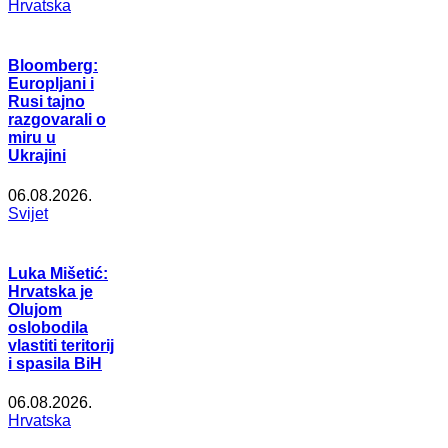
Hrvatska
Bloomberg:
Europljani i
Rusi tajno
razgovarali o
miru u
Ukrajini
06.08.2026.
Svijet
Luka Mišetić:
Hrvatska je
Olujom
oslobodila
vlastiti teritorij
i spasila BiH
06.08.2026.
Hrvatska