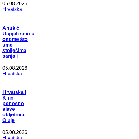
05.08.2026.
Hrvatska
Anušić:
Uspjeli smo u
onome što
smo
stoljećima
sanjali
05.08.2026.
Hrvatska
Hrvatska i
Knin
ponosno
slave
obljetnicu
Oluje
05.08.2026.
Hrvatska