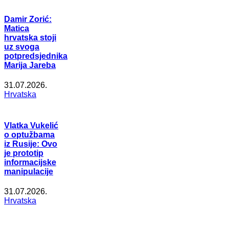
Damir Zorić:
Matica
hrvatska stoji
uz svoga
potpredsjednika
Marija Jareba
31.07.2026.
Hrvatska
Vlatka Vukelić
o optužbama
iz Rusije: Ovo
je prototip
informacijske
manipulacije
31.07.2026.
Hrvatska