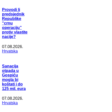
Provodi li
predsjednik
Republike
“crnu
operaciju”
protiv vlastite
nacije?
07.08.2026.
Hrvatska
Sanacija
otpada u
Gospiću
mogla bi
koštati i do
125 mil. eura
07.08.2026.
Hrvatska