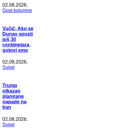
02.08.2026.
Gost kolumne
Vučić: Ako se
Dunav spusti
još 30
centimetara,
gotovi smo
02.08.2026.
Svijet
Trump
otkazao
planirane
napade na
Iran
02.08.2026.
Svijet