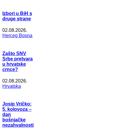
Izbori u BiH s
druge strane
02.08.2026.
Herceg Bosna
Zašto SNV
Srbe pretvara
u hrvatske
crnce?
02.08.2026.
Hrvatska
Josip Vričko:
5. kolovoza –
dan
bošnjačke
nezahvalnosti