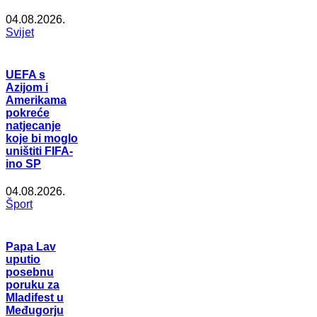
04.08.2026.
Svijet
UEFA s
Azijom i
Amerikama
pokreće
natjecanje
koje bi moglo
uništiti FIFA-
ino SP
04.08.2026.
Šport
Papa Lav
uputio
posebnu
poruku za
Mladifest u
Međugorju