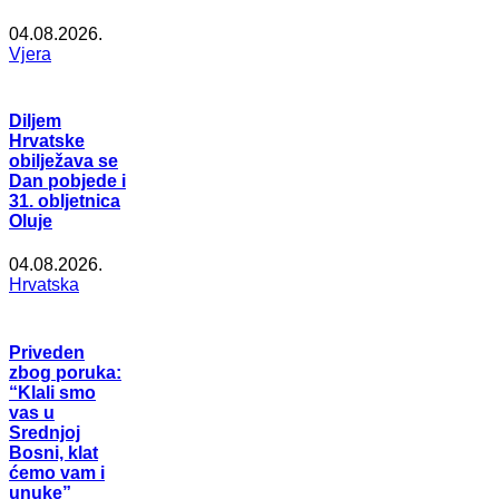
04.08.2026.
Vjera
Diljem
Hrvatske
obilježava se
Dan pobjede i
31. obljetnica
Oluje
04.08.2026.
Hrvatska
Priveden
zbog poruka:
“Klali smo
vas u
Srednjoj
Bosni, klat
ćemo vam i
unuke”