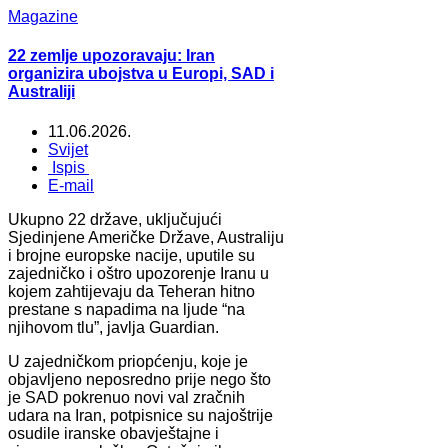
Magazine
22 zemlje upozoravaju: Iran
organizira ubojstva u Europi, SAD i
Australiji
11.06.2026.
Svijet
Ispis
E-mail
Ukupno 22 države, uključujući
Sjedinjene Američke Države, Australiju
i brojne europske nacije, uputile su
zajedničko i oštro upozorenje Iranu u
kojem zahtijevaju da Teheran hitno
prestane s napadima na ljude “na
njihovom tlu”, javlja Guardian.
U zajedničkom priopćenju, koje je
objavljeno neposredno prije nego što
je SAD pokrenuo novi val zračnih
udara na Iran, potpisnice su najoštrije
osudile iranske obavještajne i