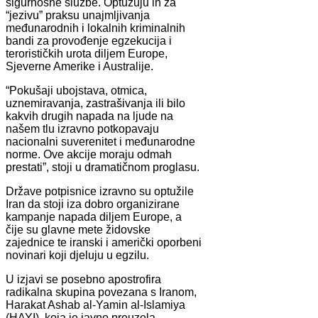
sigurnosne službe. Optužuju ih za
“jezivu” praksu unajmljivanja
međunarodnih i lokalnih kriminalnih
bandi za provođenje egzekucija i
terorističkih urota diljem Europe,
Sjeverne Amerike i Australije.
“Pokušaji ubojstava, otmica,
uznemiravanja, zastrašivanja ili bilo
kakvih drugih napada na ljude na
našem tlu izravno potkopavaju
nacionalni suverenitet i međunarodne
norme. Ove akcije moraju odmah
prestati”, stoji u dramatičnom proglasu.
Države potpisnice izravno su optužile
Iran da stoji iza dobro organizirane
kampanje napada diljem Europe, a
čije su glavne mete židovske
zajednice te iranski i američki oporbeni
novinari koji djeluju u egzilu.
U izjavi se posebno apostrofira
radikalna skupina povezana s Iranom,
Harakat Ashab al-Yamin al-Islamiya
(HAYI), koja je javno preuzela