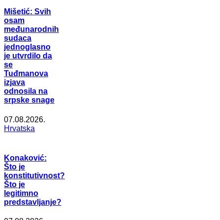
Mišetić: Svih
osam
međunarodnih
sudaca
jednoglasno
je utvrdilo da
se
Tuđmanova
izjava
odnosila na
srpske snage
07.08.2026.
Hrvatska
Konaković:
Što je
konstitutivnost?
Što je
legitimno
predstavljanje?