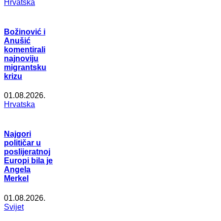
Hrvatska
Božinović i
Anušić
komentirali
najnoviju
migrantsku
krizu
01.08.2026.
Hrvatska
Najgori
političar u
poslijeratnoj
Europi bila je
Angela
Merkel
01.08.2026.
Svijet