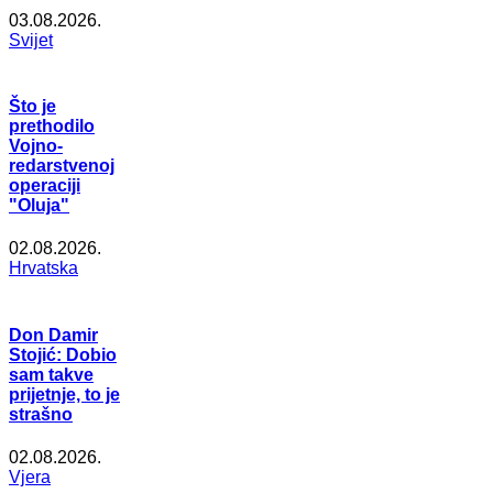
03.08.2026.
Svijet
Što je
prethodilo
Vojno-
redarstvenoj
operaciji
"Oluja"
02.08.2026.
Hrvatska
Don Damir
Stojić: Dobio
sam takve
prijetnje, to je
strašno
02.08.2026.
Vjera