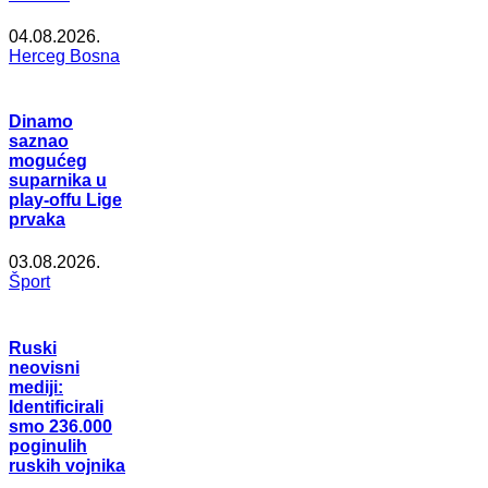
04.08.2026.
Herceg Bosna
Dinamo
saznao
mogućeg
suparnika u
play-offu Lige
prvaka
03.08.2026.
Šport
Ruski
neovisni
mediji:
Identificirali
smo 236.000
poginulih
ruskih vojnika