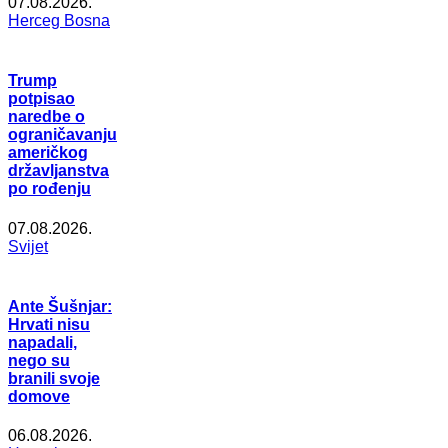
07.08.2026.
Herceg Bosna
Trump
potpisao
naredbe o
ograničavanju
američkog
državljanstva
po rođenju
07.08.2026.
Svijet
Ante Šušnjar:
Hrvati nisu
napadali,
nego su
branili svoje
domove
06.08.2026.