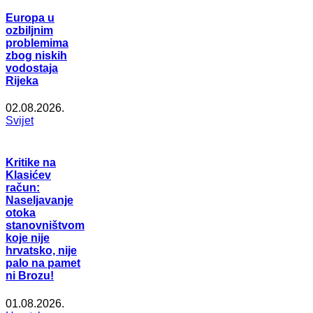
Europa u
ozbiljnim
problemima
zbog niskih
vodostaja
Rijeka
02.08.2026.
Svijet
Kritike na
Klasićev
račun:
Naseljavanje
otoka
stanovništvom
koje nije
hrvatsko, nije
palo na pamet
ni Brozu!
01.08.2026.