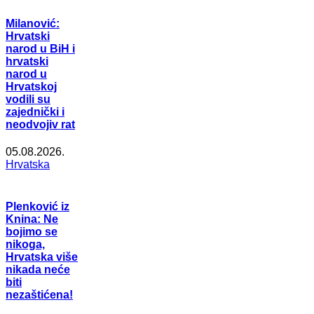
Milanović:
Hrvatski
narod u BiH i
hrvatski
narod u
Hrvatskoj
vodili su
zajednički i
neodvojiv rat
05.08.2026.
Hrvatska
Plenković iz
Knina: Ne
bojimo se
nikoga,
Hrvatska više
nikada neće
biti
nezaštićena!