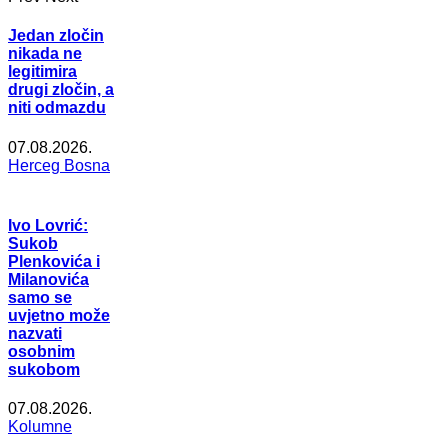
Jedan zločin
nikada ne
legitimira
drugi zločin, a
niti odmazdu
07.08.2026.
Herceg Bosna
Ivo Lovrić:
Sukob
Plenkovića i
Milanovića
samo se
uvjetno može
nazvati
osobnim
sukobom
07.08.2026.
Kolumne