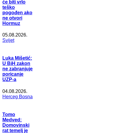
će biti vrlo
teško
pogođen ako
ne otvori
Hormuz
05.08.2026.
Svijet
Luka Mišetić:
U BiH zakon
ne zabranjuje
poricanje
UZP-a
04.08.2026.
Herceg Bosna
Tomo
Medved:
Domovinski
rat temelj je