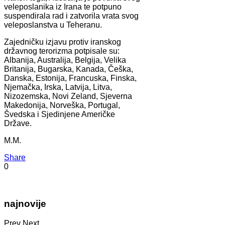
veleposlanika iz Irana te potpuno
suspendirala rad i zatvorila vrata svog
veleposlanstva u Teheranu.
Zajedničku izjavu protiv iranskog
državnog terorizma potpisale su:
Albanija, Australija, Belgija, Velika
Britanija, Bugarska, Kanada, Češka,
Danska, Estonija, Francuska, Finska,
Njemačka, Irska, Latvija, Litva,
Nizozemska, Novi Zeland, Sjeverna
Makedonija, Norveška, Portugal,
Švedska i Sjedinjene Američke
Države.
M.M.
Share
0
najnovije
Prev
Next