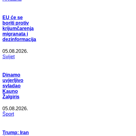
EU će se
boriti protiv
krijumčarenja
migranata i
dezinformacija
05.08.2026.
Svijet
Dinamo
uvjerljivo
svladao
Kauno
Žalgiris
05.08.2026.
Šport
Trump: Iran