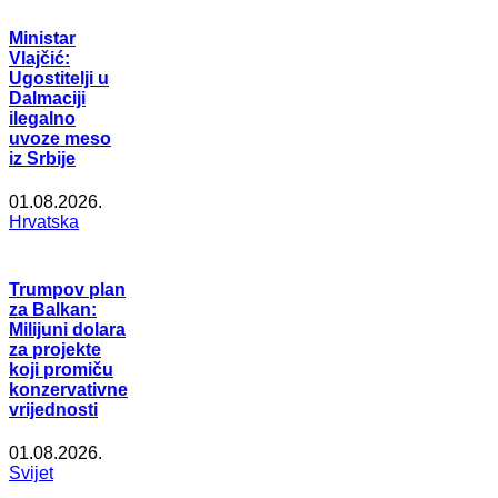
Ministar
Vlajčić:
Ugostitelji u
Dalmaciji
ilegalno
uvoze meso
iz Srbije
01.08.2026.
Hrvatska
Trumpov plan
za Balkan:
Milijuni dolara
za projekte
koji promiču
konzervativne
vrijednosti
01.08.2026.
Svijet