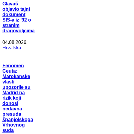
Glavaš
objavio tajni
dokument
SIS-a iz ’92 o
stranim
dragovoljcima
04.08.2026.
Hrvatska
Fenomen
Ceuta:
Marokanske
vlasti
upozorile su
Madrid na
rizik koji
donosi
nedavna
presuda
španjolskoga
Vrhovnog
suda