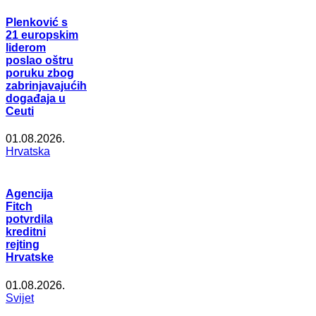
Plenković s
21 europskim
liderom
poslao oštru
poruku zbog
zabrinjavajućih
događaja u
Ceuti
01.08.2026.
Hrvatska
Agencija
Fitch
potvrdila
kreditni
rejting
Hrvatske
01.08.2026.
Svijet