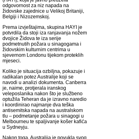
odgovornost za niz napada na
židovske zajednice u Velikoj Britaniji,
Belgiji i Nizozemskoj.
Prema izvještajima, skupina HAYI je
potvrdila da stoji iza ranjavanja nožem
dvojice Židova te iza serije
podmetnutih požara u sinagogama i
židovskim kulturnim centrima u
sjevernom Londonu tijekom proteklih
mjeseci.
Koliko je situacija ozbiljna, pokazuje i
radikalan potez Australije koji se
navodi u analizi dokumenta. Canberra
je, naime, protjerala iranskog
veleposlanika nakon što je službeno
optužila Teheran da je izravno naredio
i koordinirao najmanje dva teška
antisemitska napada na australskom
tlu – podmetanje požara u sinagogi u
Melbourneu te spaljivanje košer kafića
u Sydneyju.
Nakon toga, Australija je povukla svog