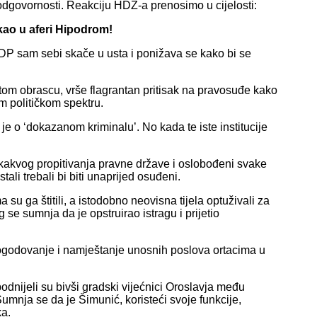
ve odgovornosti. Reakciju HDZ-a prenosimo u cijelosti:
 kao u aferi Hipodrom!
 SDP sam sebi skače u usta i ponižava se kako bi se
om obrascu, vrše flagrantan pritisak na pravosuđe kako
m političkom spektru.
č je o ‘dokazanom kriminalu’. No kada te iste institucije
bilo kakvog propitivanja pravne države i oslobođeni svake
tali trebali bi biti unaprijed osuđeni.
su ga štitili, a istodobno neovisna tijela optuživali za
 se sumnja da je opstruirao istragu i prijetio
pogodovanje i namještanje unosnih poslova ortacima u
dnijeli su bivši gradski vijećnici Oroslavja među
umnja se da je Šimunić, koristeći svoje funkcije,
ka.