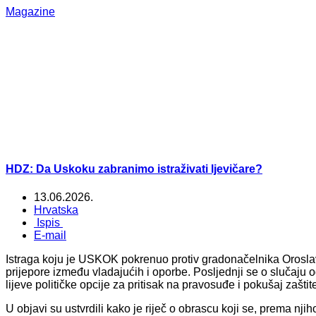
Magazine
HDZ: Da Uskoku zabranimo istraživati ljevičare?
13.06.2026.
Hrvatska
Ispis
E-mail
Istraga koju je USKOK pokrenuo protiv gradonačelnika Oroslavj
prijepore između vladajućih i oporbe. Posljednji se o slučaju 
lijeve političke opcije za pritisak na pravosuđe i pokušaj zaštit
U objavi su ustvrdili kako je riječ o obrascu koji se, prema nji