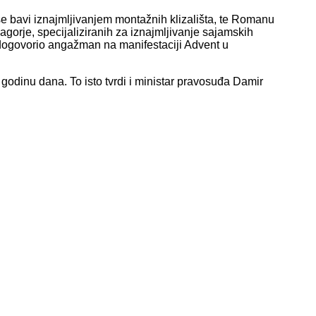
se bavi iznajmljivanjem montažnih klizališta, te Romanu
gorje, specijaliziranih za iznajmljivanje sajamskih
ma dogovorio angažman na manifestaciji Advent u
odinu dana. To isto tvrdi i ministar pravosuđa Damir