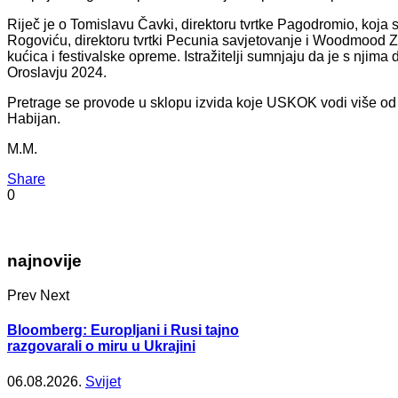
Riječ je o Tomislavu Čavki, direktoru tvrtke Pagodromio, koja 
Rogoviću, direktoru tvrtki Pecunia savjetovanje i Woodmood Za
kućica i festivalske opreme. Istražitelji sumnjaju da je s nji
Oroslavju 2024.
Pretrage se provode u sklopu izvida koje USKOK vodi više od g
Habijan.
M.M.
Share
0
najnovije
Prev
Next
Bloomberg: Europljani i Rusi tajno
razgovarali o miru u Ukrajini
06.08.2026.
Svijet