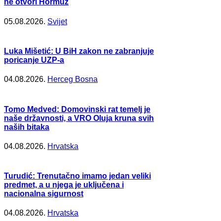
ne otvori Hormuz
05.08.2026.
Svijet
Luka Mišetić: U BiH zakon ne zabranjuje
poricanje UZP-a
04.08.2026.
Herceg Bosna
Tomo Medved: Domovinski rat temelj je
naše državnosti, a VRO Oluja kruna svih
naših bitaka
04.08.2026.
Hrvatska
Turudić: Trenutačno imamo jedan veliki
predmet, a u njega je uključena i
nacionalna sigurnost
04.08.2026.
Hrvatska