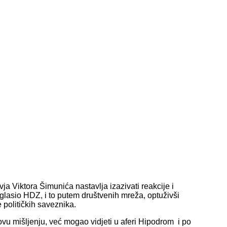
a Viktora Šimunića nastavlja izazivati reakcije i
oglasio HDZ, i to putem društvenih mreža, optuživši
e političkih saveznika.
hovu mišljenju, već mogao vidjeti u aferi Hipodrom i po