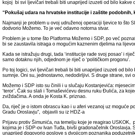
kojoj bi svi ljevičari trebali biti unaprijed izuzeti od bilo kak
“Pokušaj udara na hrvatske institucije i zaštite podobnih,
Najmanji je problem u ovoj udruženoj operaciji ljevice to što
dodvorio Možemo. To je već odavno notorna stvar.
Problem je u tome što Platforma Možemo i SDP, po već poznat
bi se zaustavila istraga o mogućim kaznenim djelima na lijevo
Kada se istražuju drugi, tada ‘institucije rade svoj posao’ i rije
samo dotaknu njih, odjednom je riječ o ‘političkom progonu’.
Po toj logici, svi ljevičari trebali bi biti unaprijed izuzeti od 
sumnje. Oni su, jednostavno, nedodirljivi. S druge strane, svi os
Možemo i SDP isto su činili i u slučaju Kostanjevića: mjesecima 
‘teror’. Čak su slali i Tomaševićevu desnu ruku Đulića, za kojeg
zviždačima. A onda je Kosta K. priznao.
Da, riječ je o istom obrascu kao i u aferi vezanoj uz moguće 
Gradu Oroslavju”, objavili su iz HDZ-a
Prijavu protiv Šimunića, na temelju koje je reagirao USKOK, po
kojima je i SDP-ov Ivan Tuđa, bivši gradonačelnik Oroslavja. S
unaprijed dogovorio poslove s dvojicom poznanika poduzetni