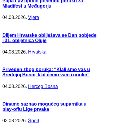
Papa Lav uputio posebnu poruku za
Mladifest u Međugorju
04.08.2026.
Vjera
Diljem Hrvatske obilježava se Dan pobjede
i 31. obljetnica Oluje
04.08.2026.
Hrvatska
Priveden zbog poruka: “Klali smo vas u
Srednjoj Bosni, klat ćemo vam i unuke”
04.08.2026.
Herceg Bosna
Dinamo saznao mogućeg suparnika u
play-offu Lige prvaka
03.08.2026.
Šport