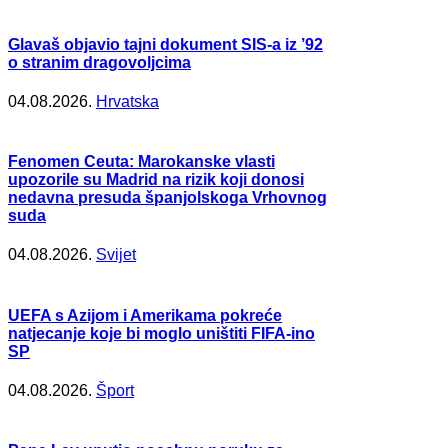
Glavaš objavio tajni dokument SIS-a iz ’92
o stranim dragovoljcima
04.08.2026.
Hrvatska
Fenomen Ceuta: Marokanske vlasti
upozorile su Madrid na rizik koji donosi
nedavna presuda španjolskoga Vrhovnog
suda
04.08.2026.
Svijet
UEFA s Azijom i Amerikama pokreće
natjecanje koje bi moglo uništiti FIFA-ino
SP
04.08.2026.
Šport