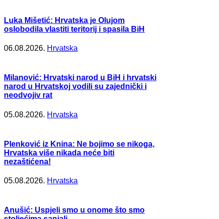
Luka Mišetić: Hrvatska je Olujom
oslobodila vlastiti teritorij i spasila BiH
06.08.2026.
Hrvatska
Milanović: Hrvatski narod u BiH i hrvatski
narod u Hrvatskoj vodili su zajednički i
neodvojiv rat
05.08.2026.
Hrvatska
Plenković iz Knina: Ne bojimo se nikoga,
Hrvatska više nikada neće biti
nezaštićena!
05.08.2026.
Hrvatska
Anušić: Uspjeli smo u onome što smo
stoljećima sanjali