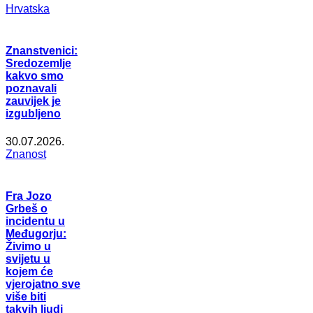
Hrvatska
Znanstvenici:
Sredozemlje
kakvo smo
poznavali
zauvijek je
izgubljeno
30.07.2026.
Znanost
Fra Jozo
Grbeš o
incidentu u
Međugorju:
Živimo u
svijetu u
kojem će
vjerojatno sve
više biti
takvih ljudi