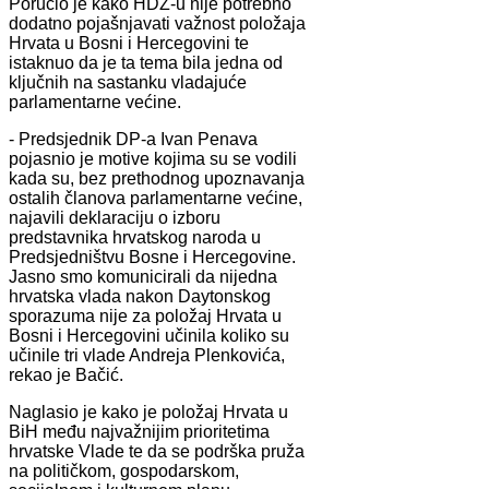
Poručio je kako HDZ-u nije potrebno
dodatno pojašnjavati važnost položaja
Hrvata u Bosni i Hercegovini te
istaknuo da je ta tema bila jedna od
ključnih na sastanku vladajuće
parlamentarne većine.
- Predsjednik DP-a Ivan Penava
pojasnio je motive kojima su se vodili
kada su, bez prethodnog upoznavanja
ostalih članova parlamentarne većine,
najavili deklaraciju o izboru
predstavnika hrvatskog naroda u
Predsjedništvu Bosne i Hercegovine.
Jasno smo komunicirali da nijedna
hrvatska vlada nakon Daytonskog
sporazuma nije za položaj Hrvata u
Bosni i Hercegovini učinila koliko su
učinile tri vlade Andreja Plenkovića,
rekao je Bačić.
Naglasio je kako je položaj Hrvata u
BiH među najvažnijim prioritetima
hrvatske Vlade te da se podrška pruža
na političkom, gospodarskom,