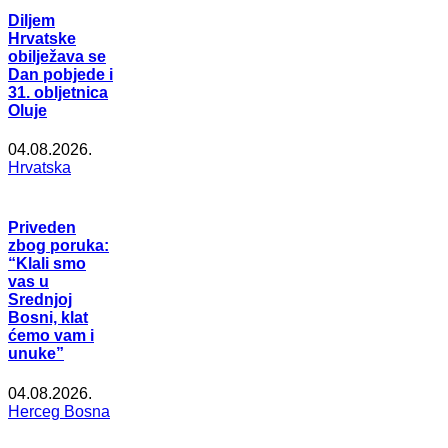
Diljem
Hrvatske
obilježava se
Dan pobjede i
31. obljetnica
Oluje
04.08.2026.
Hrvatska
Priveden
zbog poruka:
“Klali smo
vas u
Srednjoj
Bosni, klat
ćemo vam i
unuke”
04.08.2026.
Herceg Bosna