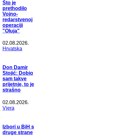
Što je
prethodilo
Vojno-
redarstvenoj
operaciji
"Oluja"
02.08.2026.
Hrvatska
Don Damir
Stojić: Dobio
sam takve
prijetnje, to je
strašno
02.08.2026.
Vjera
Izbori u BiH s
druge strane