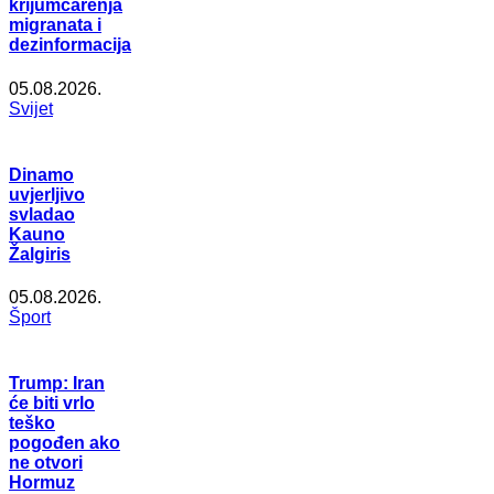
krijumčarenja
migranata i
dezinformacija
05.08.2026.
Svijet
Dinamo
uvjerljivo
svladao
Kauno
Žalgiris
05.08.2026.
Šport
Trump: Iran
će biti vrlo
teško
pogođen ako
ne otvori
Hormuz