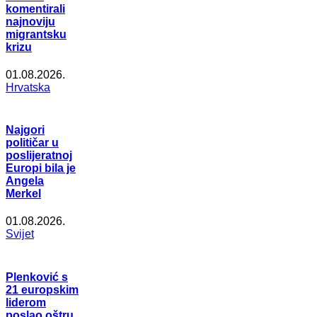
komentirali
najnoviju
migrantsku
krizu
01.08.2026.
Hrvatska
Najgori
političar u
poslijeratnoj
Europi bila je
Angela
Merkel
01.08.2026.
Svijet
Plenković s
21 europskim
liderom
poslao oštru