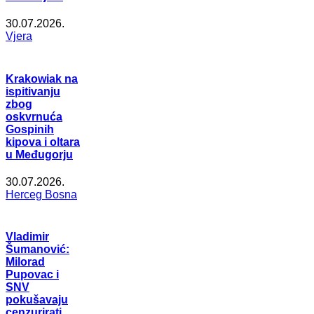
30.07.2026.
Vjera
Krakowiak na
ispitivanju
zbog
oskvrnuća
Gospinih
kipova i oltara
u Međugorju
30.07.2026.
Herceg Bosna
Vladimir
Šumanović:
Milorad
Pupovac i
SNV
pokušavaju
cenzurirati