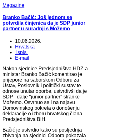
Magazine
Branko Bačić: Još jednom se
potvrdila činjenica da je SDP junior
partner u suradnji s Možemo
10.06.2026.
Hrvatska
Ispis
E-mail
Nakon sjednice Predsjedništva HDZ-a
ministar Branko Bačić komentirao je
prijepore na saborskom Odboru za
Ustav, Poslovnik i politički sustav te
odnose unutar oporbe, ustvrdivši da je
SDP i dalje "junior partner" stranke
Možemo. Osvrnuo se i na najavu
Domovinskog pokreta o donošenju
deklaracije o izboru hrvatskog člana
Predsjedništva BiH.
Bačić je ustvrdio kako su posljednja
zbivanja na sjednici Odbora pokazala