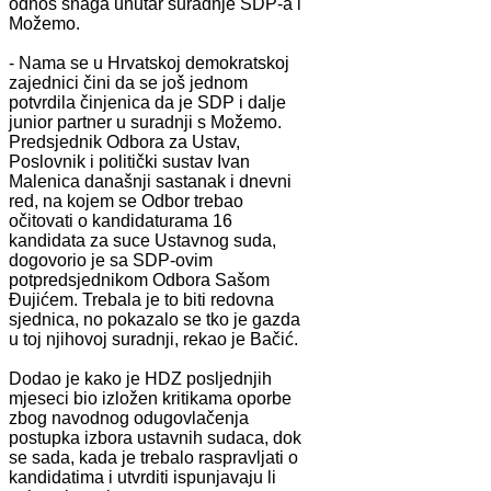
odnos snaga unutar suradnje SDP-a i
Možemo.
- Nama se u Hrvatskoj demokratskoj
zajednici čini da se još jednom
potvrdila činjenica da je SDP i dalje
junior partner u suradnji s Možemo.
Predsjednik Odbora za Ustav,
Poslovnik i politički sustav Ivan
Malenica današnji sastanak i dnevni
red, na kojem se Odbor trebao
očitovati o kandidaturama 16
kandidata za suce Ustavnog suda,
dogovorio je sa SDP-ovim
potpredsjednikom Odbora Sašom
Đujićem. Trebala je to biti redovna
sjednica, no pokazalo se tko je gazda
u toj njihovoj suradnji, rekao je Bačić.
Dodao je kako je HDZ posljednjih
mjeseci bio izložen kritikama oporbe
zbog navodnog odugovlačenja
postupka izbora ustavnih sudaca, dok
se sada, kada je trebalo raspravljati o
kandidatima i utvrditi ispunjavaju li