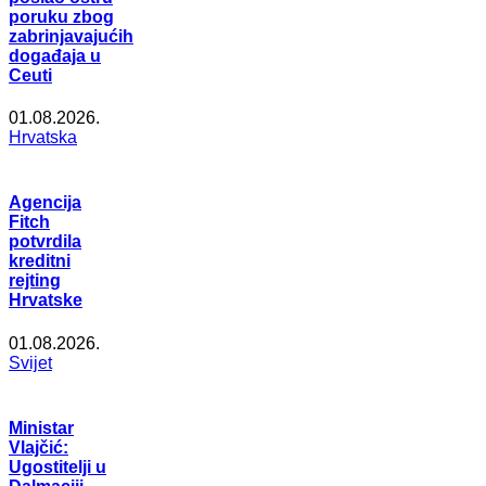
poruku zbog
zabrinjavajućih
događaja u
Ceuti
01.08.2026.
Hrvatska
Agencija
Fitch
potvrdila
kreditni
rejting
Hrvatske
01.08.2026.
Svijet
Ministar
Vlajčić:
Ugostitelji u