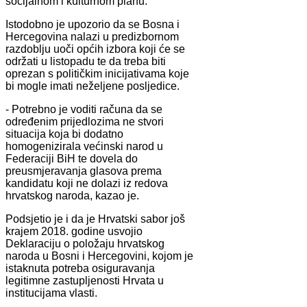
socijalnom i kulturnom planu.
Istodobno je upozorio da se Bosna i
Hercegovina nalazi u predizbornom
razdoblju uoči općih izbora koji će se
održati u listopadu te da treba biti
oprezan s političkim inicijativama koje
bi mogle imati neželjene posljedice.
- Potrebno je voditi računa da se
određenim prijedlozima ne stvori
situacija koja bi dodatno
homogenizirala većinski narod u
Federaciji BiH te dovela do
preusmjeravanja glasova prema
kandidatu koji ne dolazi iz redova
hrvatskog naroda, kazao je.
Podsjetio je i da je Hrvatski sabor još
krajem 2018. godine usvojio
Deklaraciju o položaju hrvatskog
naroda u Bosni i Hercegovini, kojom je
istaknuta potreba osiguravanja
legitimne zastupljenosti Hrvata u
institucijama vlasti.