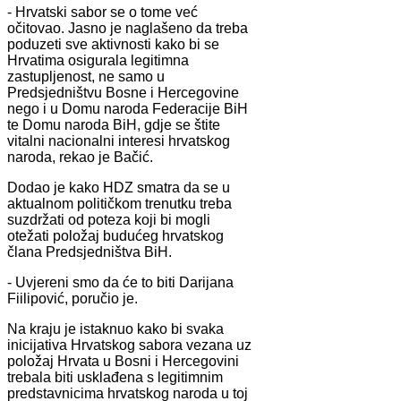
- Hrvatski sabor se o tome već
očitovao. Jasno je naglašeno da treba
poduzeti sve aktivnosti kako bi se
Hrvatima osigurala legitimna
zastupljenost, ne samo u
Predsjedništvu Bosne i Hercegovine
nego i u Domu naroda Federacije BiH
te Domu naroda BiH, gdje se štite
vitalni nacionalni interesi hrvatskog
naroda, rekao je Bačić.
Dodao je kako HDZ smatra da se u
aktualnom političkom trenutku treba
suzdržati od poteza koji bi mogli
otežati položaj budućeg hrvatskog
člana Predsjedništva BiH.
- Uvjereni smo da će to biti Darijana
Fiilipović, poručio je.
Na kraju je istaknuo kako bi svaka
inicijativa Hrvatskog sabora vezana uz
položaj Hrvata u Bosni i Hercegovini
trebala biti usklađena s legitimnim
predstavnicima hrvatskog naroda u toj