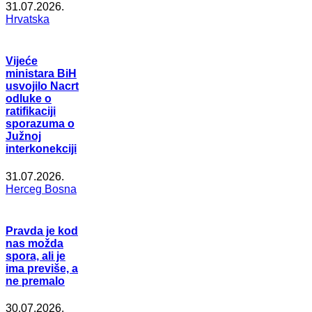
31.07.2026.
Hrvatska
Vijeće
ministara BiH
usvojilo Nacrt
odluke o
ratifikaciji
sporazuma o
Južnoj
interkonekciji
31.07.2026.
Herceg Bosna
Pravda je kod
nas možda
spora, ali je
ima previše, a
ne premalo
30.07.2026.