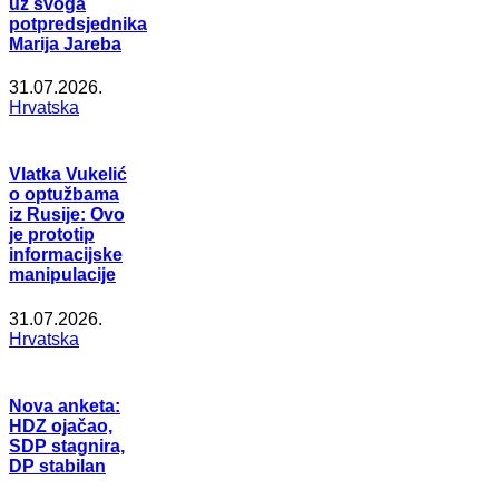
uz svoga
potpredsjednika
Marija Jareba
31.07.2026.
Hrvatska
Vlatka Vukelić
o optužbama
iz Rusije: Ovo
je prototip
informacijske
manipulacije
31.07.2026.
Hrvatska
Nova anketa:
HDZ ojačao,
SDP stagnira,
DP stabilan