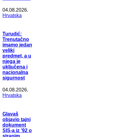
04.08.2026.
Hrvatska
Turudić:
Trenutačno
imamo jedan
veliki
predmet, a u
njega je
uključena i
nacionalna
sigurnost
04.08.2026.
Hrvatska
Glavaš
objavio tajni
dokument
SIS-a iz ’92 o
stranim