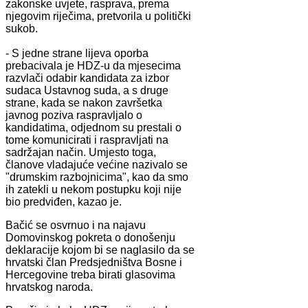
zakonske uvjete, rasprava, prema
njegovim riječima, pretvorila u politički
sukob.
- S jedne strane lijeva oporba
prebacivala je HDZ-u da mjesecima
razvlači odabir kandidata za izbor
sudaca Ustavnog suda, a s druge
strane, kada se nakon završetka
javnog poziva raspravljalo o
kandidatima, odjednom su prestali o
tome komunicirati i raspravljati na
sadržajan način. Umjesto toga,
članove vladajuće većine nazivalo se
"drumskim razbojnicima", kao da smo
ih zatekli u nekom postupku koji nije
bio predviđen, kazao je.
Bačić se osvrnuo i na najavu
Domovinskog pokreta o donošenju
deklaracije kojom bi se naglasilo da se
hrvatski član Predsjedništva Bosne i
Hercegovine treba birati glasovima
hrvatskog naroda.