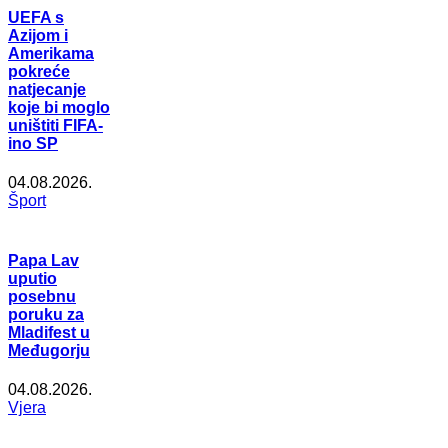
UEFA s
Azijom i
Amerikama
pokreće
natjecanje
koje bi moglo
uništiti FIFA-
ino SP
04.08.2026.
Šport
Papa Lav
uputio
posebnu
poruku za
Mladifest u
Međugorju
04.08.2026.
Vjera