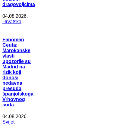
dragovoljcima
04.08.2026.
Hrvatska
Fenomen
Ceuta:
Marokanske
vlasti
upozorile su
Madrid na
rizik koji
donosi
nedavna
presuda
španjolskoga
Vrhovnog
suda
04.08.2026.
Svijet