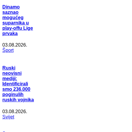
Dinamo
saznao
mogućeg
suparnika u
play-offu Lige
prvaka
03.08.2026.
Šport
Ruski
neovisni
mediji:
Identificirali
smo 236.000
poginulih
ruskih vojnika
03.08.2026.
Svijet