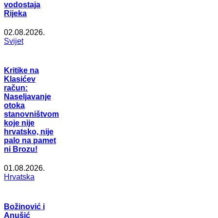
vodostaja
Rijeka
02.08.2026.
Svijet
Kritike na
Klasićev
račun:
Naseljavanje
otoka
stanovništvom
koje nije
hrvatsko, nije
palo na pamet
ni Brozu!
01.08.2026.
Hrvatska
Božinović i
Anušić