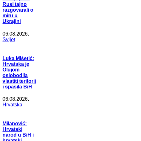
Rusi tajno
razgovarali o
miru u
Ukrajini
06.08.2026.
Svijet
Luka Mišetić:
Hrvatska je
Olujom
oslobodila
vlastiti teritorij
i spasila BiH
06.08.2026.
Hrvatska
Milanović:
Hrvatski
narod u BiH i
hrvatski