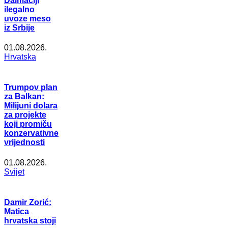
Dalmaciji
ilegalno
uvoze meso
iz Srbije
01.08.2026.
Hrvatska
Trumpov plan
za Balkan:
Milijuni dolara
za projekte
koji promiču
konzervativne
vrijednosti
01.08.2026.
Svijet
Damir Zorić:
Matica
hrvatska stoji