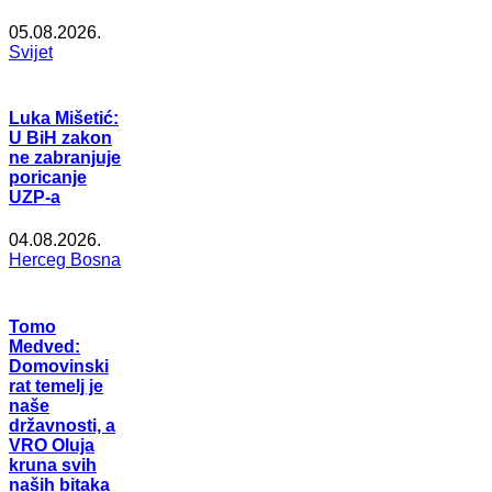
05.08.2026.
Svijet
Luka Mišetić:
U BiH zakon
ne zabranjuje
poricanje
UZP-a
04.08.2026.
Herceg Bosna
Tomo
Medved:
Domovinski
rat temelj je
naše
državnosti, a
VRO Oluja
kruna svih
naših bitaka