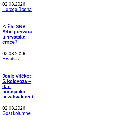
02.08.2026.
Herceg Bosna
Zašto SNV
Srbe pretvara
u hrvatske
crnce?
02.08.2026.
Hrvatska
Josip Vričko:
5. kolovoza –
dan
bošnjačke
nezahvalnosti
02.08.2026.
Gost kolumne