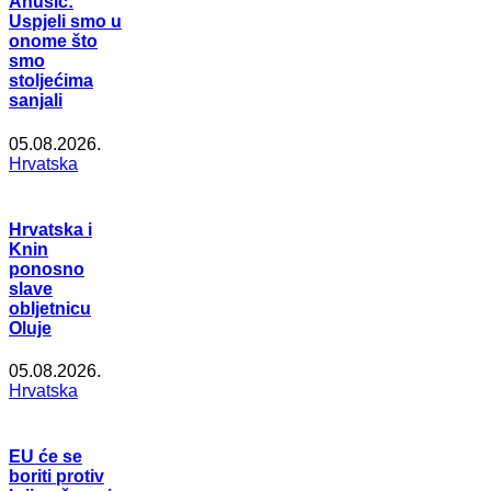
Anušić:
Uspjeli smo u
onome što
smo
stoljećima
sanjali
05.08.2026.
Hrvatska
Hrvatska i
Knin
ponosno
slave
obljetnicu
Oluje
05.08.2026.
Hrvatska
EU će se
boriti protiv