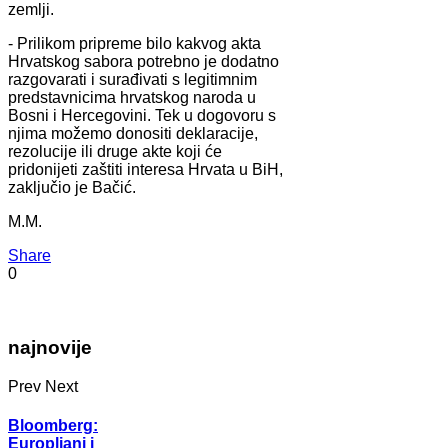
zemlji.
- Prilikom pripreme bilo kakvog akta
Hrvatskog sabora potrebno je dodatno
razgovarati i surađivati s legitimnim
predstavnicima hrvatskog naroda u
Bosni i Hercegovini. Tek u dogovoru s
njima možemo donositi deklaracije,
rezolucije ili druge akte koji će
pridonijeti zaštiti interesa Hrvata u BiH,
zaključio je Bačić.
M.M.
Share
0
najnovije
Prev
Next
Bloomberg:
Europljani i