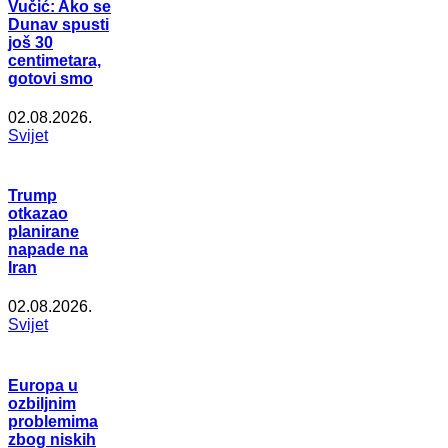
Vučić: Ako se
Dunav spusti
još 30
centimetara,
gotovi smo
02.08.2026.
Svijet
Trump
otkazao
planirane
napade na
Iran
02.08.2026.
Svijet
Europa u
ozbiljnim
problemima
zbog niskih