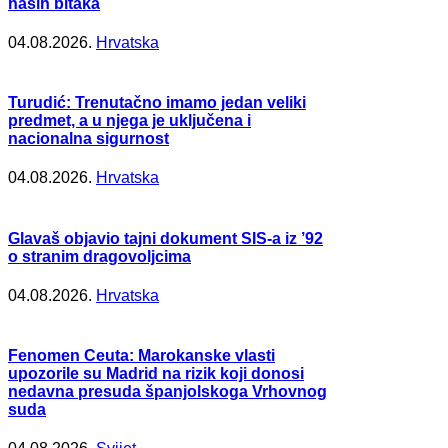
naših bitaka
04.08.2026.
Hrvatska
Turudić: Trenutačno imamo jedan veliki
predmet, a u njega je uključena i
nacionalna sigurnost
04.08.2026.
Hrvatska
Glavaš objavio tajni dokument SIS-a iz ’92
o stranim dragovoljcima
04.08.2026.
Hrvatska
Fenomen Ceuta: Marokanske vlasti
upozorile su Madrid na rizik koji donosi
nedavna presuda španjolskoga Vrhovnog
suda