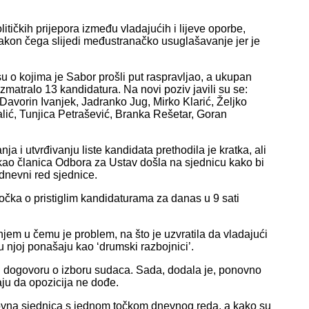
itičkih prijepora između vladajućih i lijeve oporbe,
 nakon čega slijedi međustranačko usuglašavanje jer je
 su o kojima je Sabor prošli put raspravljao, a ukupan
matralo 13 kandidatura. Na novi poziv javili su se:
avorin Ivanjek, Jadranko Jug, Mirko Klarić, Željko
jalić, Tunjica Petrašević, Branka Rešetar, Goran
ja i utvrđivanju liste kandidata prethodila je kratka, ali
 kao članica Odbora za Ustav došla na sjednicu kako bi
dnevni red sjednice.
točka o pristiglim kandidaturama za danas u 9 sati
jem u čemu je problem, na što je uzvratila da vladajući
 njoj ponašaju kao ‘drumski razbojnici’.
 pri dogovoru o izboru sudaca. Sada, dodala je, ponovno
aju da opozicija ne dođe.
dovna sjednica s jednom točkom dnevnog reda, a kako su