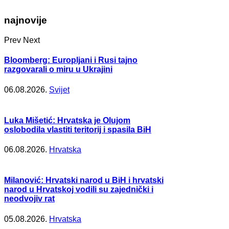
najnovije
Prev
Next
Bloomberg: Europljani i Rusi tajno
razgovarali o miru u Ukrajini
06.08.2026.
Svijet
Luka Mišetić: Hrvatska je Olujom
oslobodila vlastiti teritorij i spasila BiH
06.08.2026.
Hrvatska
Milanović: Hrvatski narod u BiH i hrvatski
narod u Hrvatskoj vodili su zajednički i
neodvojiv rat
05.08.2026.
Hrvatska