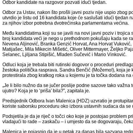
Odbor kandidate na razgovor pozvati idući tjedan.
Odbor za Ustav, nakon što prošli javni poziv nije uspio zbog pol
utvrdio je listu od 16 kandidata koje će saslušati idući tjedan
za njihov izbor potrebna dvotrećinska parlamentarna većina.
Među kandidatima koji su se javili na novi javni poziv i trojica
broj kandidata veći je nego u prethodnom pokušaju kada se raz
Nevena Aljinović, Branka Genzić Horvat, Ana Horvat Vuković, D
Matijašec, Mila Mikecin Mišetić, Oliver Mittermayer, Željko Pa
Selanec, Ljiljana Stipišić, Mladen Sučević i Mario Vinković.
Odluci koja je trebala biti rutinski dogovor o proceduri predlagan
žestoka politička rasprava. Sandra Benčić (Možemo!), koja je
protestirala zbog kratkog roka u kojemu je ta točka dodana na 
„Je li bilo nužno da se jučer poslije podne sazove tako važna 
ujutro? Koja je to ‘priša’ bila?”, zapitala je.
Predsjednik Odbora Ivan Malenica (HDZ) uzvratio je protupitan
koriste saborsku proceduru oko izbora ustavnih sudaca da se u
Podsjetila je da je riječ o točci oko koje je postojao problem
vladajući to rade – zaskaču – i umjesto da se dogovaraju, ček
Malenica je pojasnio da je u petak za danas bila sazvana re