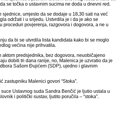
ga da se točka o ustavnim sucima ne doda u dnevni red.
e sjednice, umjesto da se dodaje u 18,30 sati na već
a održati i u srijedu. Ustvrdila je i da je ako se
 u proceduri povjerenja, razgovora i dogovora, a ne u
anju da bi se utvrdila lista kandidata kako bi se moglo
edlog većina nije prihvatila.
nim aktom predsjednika, bez dogovora, neuobičajeno
ju dobiti tri dana ranije, no, Malenica je uzvratio da je
Odbora Sašom Đujićem (SDP), ujedno i glavnim
ić zastupniku Malenici govori “Stoka”.
 suce Ustavnog suda Sandra Benčić je ljutio ustala u
ik i politički sustav, ljutito poručila – “stoka”.