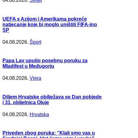
04.08.2026.
Svijet
UEFA s Azijom i Amerikama pokreće
natjecanje koje bi moglo uništiti FIFA-ino
SP
04.08.2026.
Šport
Papa Lav uputio posebnu poruku za
Mladifest u Međugorju
04.08.2026.
Vjera
Diljem Hrvatske obilježava se Dan pobjede
i 31. obljetnica Oluje
04.08.2026.
Hrvatska
Priveden zbog poruka: “Klali smo vas u