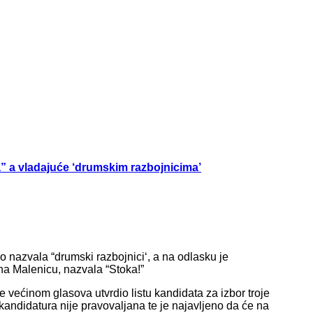
 a vladajuće ‘drumskim razbojnicima’
 nazvala “drumski razbojnici‘, a na odlasku je
ana Malenicu, nazvala “Stoka!”
je većinom glasova utvrdio listu kandidata za izbor troje
andidatura nije pravovaljana te je najavljeno da će na