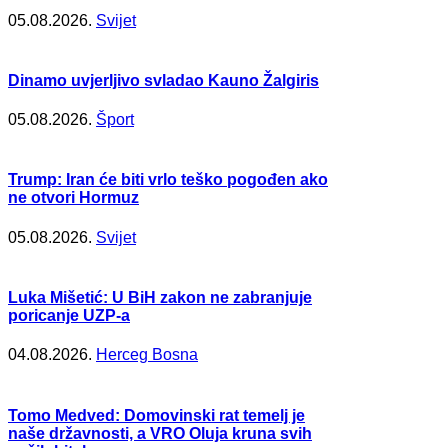
05.08.2026.
Svijet
Dinamo uvjerljivo svladao Kauno Žalgiris
05.08.2026.
Šport
Trump: Iran će biti vrlo teško pogođen ako
ne otvori Hormuz
05.08.2026.
Svijet
Luka Mišetić: U BiH zakon ne zabranjuje
poricanje UZP-a
04.08.2026.
Herceg Bosna
Tomo Medved: Domovinski rat temelj je
naše državnosti, a VRO Oluja kruna svih