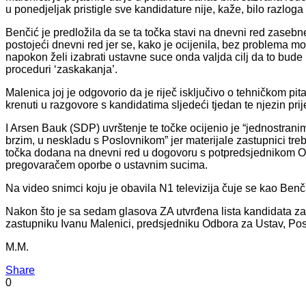
u ponedjeljak pristigle sve kandidature nije, kaže, bilo razlo
Benčić je predložila da se ta točka stavi na dnevni red zasebn
postojeći dnevni red jer se, kako je ocijenila, bez problema mogl
napokon želi izabrati ustavne suce onda valjda cilj da to bude
proceduri ‘zaskakanja’.
Malenica joj je odgovorio da je riječ isključivo o tehničkom pit
krenuti u razgovore s kandidatima sljedeći tjedan te njezin prij
I Arsen Bauk (SDP) uvrštenje te točke ocijenio je “jednostra
brzim, u neskladu s Poslovnikom” jer materijale zastupnici treba
točka dodana na dnevni red u dogovoru s potpredsjednikom 
pregovaračem oporbe o ustavnim sucima.
Na video snimci koju je obavila N1 televizija čuje se kao Benč
Nakon što je sa sedam glasova ZA utvrđena lista kandidata za
zastupniku Ivanu Malenici, predsjedniku Odbora za Ustav, Poslovn
M.M.
Share
0