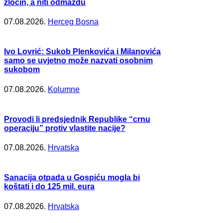
zločin, a niti odmazdu
07.08.2026.
Herceg Bosna
Ivo Lovrić: Sukob Plenkovića i Milanovića
samo se uvjetno može nazvati osobnim
sukobom
07.08.2026.
Kolumne
Provodi li predsjednik Republike “crnu
operaciju” protiv vlastite nacije?
07.08.2026.
Hrvatska
Sanacija otpada u Gospiću mogla bi
koštati i do 125 mil. eura
07.08.2026.
Hrvatska