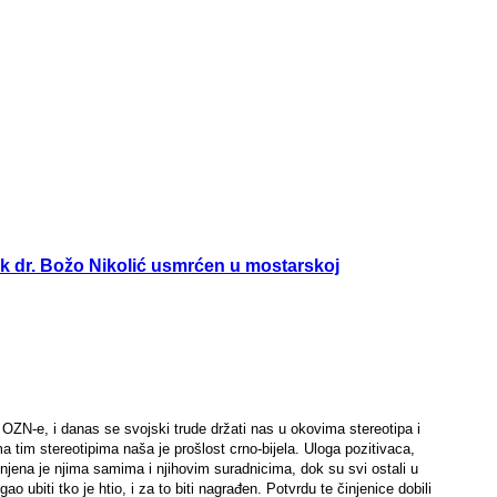
nik dr. Božo Nikolić usmrćen u mostarskoj
 OZN-e, i danas se svojski trude držati nas u okovima stereotipa i
a tim stereotipima naša je prošlost crno-bijela. Uloga pozitivaca,
jena je njima samima i njihovim suradnicima, dok su svi ostali u
o ubiti tko je htio, i za to biti nagrađen. Potvrdu te činjenice dobili