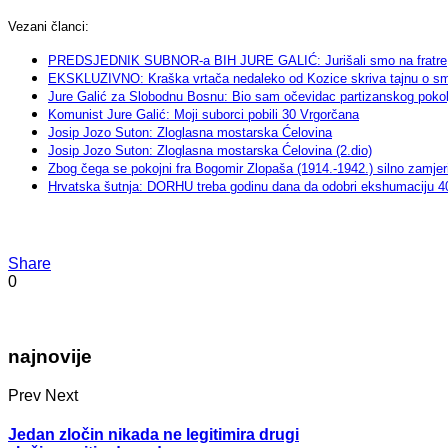
Vezani članci:
PREDSJEDNIK SUBNOR-a BIH JURE GALIĆ: Jurišali smo na fratre, 
EKSKLUZIVNO: Kraška vrtača nedaleko od Kozice skriva tajnu o smrt
Jure Galić za Slobodnu Bosnu: Bio sam očevidac partizanskog pokolja
Komunist Jure Galić: Moji suborci pobili 30 Vrgorčana
Josip Jozo Suton: Zloglasna mostarska Ćelovina
Josip Jozo Suton: Zloglasna mostarska Ćelovina (2.dio)
Zbog čega se pokojni fra Bogomir Zlopaša (1914.-1942.) silno zamjeri
Hrvatska šutnja: DORHU treba godinu dana da odobri ekshumaciju 40
Share
0
najnovije
Prev
Next
Jedan zločin nikada ne legitimira drugi