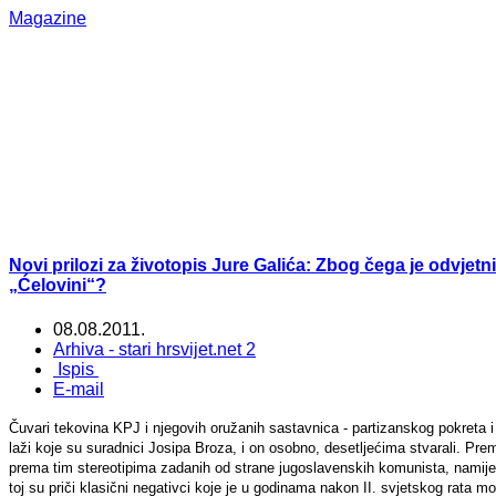
Magazine
Novi prilozi za životopis Jure Galića: Zbog čega je odvjet
„Ćelovini“?
08.08.2011.
Arhiva - stari hrsvijet.net 2
Ispis
E-mail
Čuvari tekovina KPJ i njegovih oružanih sastavnica - partizanskog pokreta i
laži koje su suradnici Josipa Broza, i on osobno, desetljećima stvarali. Prem
prema tim stereotipima zadanih od strane jugoslavenskih komunista, namijen
toj su priči klasični negativci koje je u godinama nakon II. svjetskog rata moga