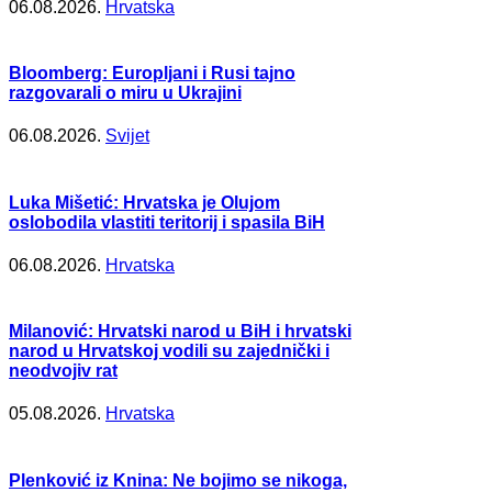
06.08.2026.
Hrvatska
Bloomberg: Europljani i Rusi tajno
razgovarali o miru u Ukrajini
06.08.2026.
Svijet
Luka Mišetić: Hrvatska je Olujom
oslobodila vlastiti teritorij i spasila BiH
06.08.2026.
Hrvatska
Milanović: Hrvatski narod u BiH i hrvatski
narod u Hrvatskoj vodili su zajednički i
neodvojiv rat
05.08.2026.
Hrvatska
Plenković iz Knina: Ne bojimo se nikoga,