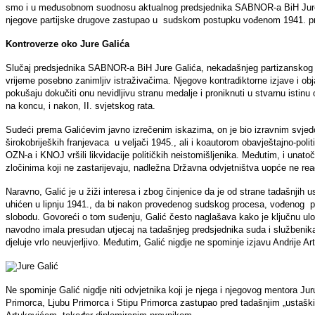
smo i u međusobnom suodnosu aktualnog predsjednika SABNOR-a BiH Jure Gal
njegove partijske drugove zastupao u sudskom postupku vođenom 1941. 
Kontroverze oko Jure Galića
Slučaj predsjednika SABNOR-a BiH Jure Galića, nekadašnjeg partizanskog il
vrijeme posebno zanimljiv istraživačima. Njegove kontradiktorne izjave i ob
pokušaju dokučiti onu nevidljivu stranu medalje i proniknuti u stvarnu isti
na koncu, i nakon, II. svjetskog rata.
Sudeći prema Galićevim javno izrečenim iskazima, on je bio izravnim svjedo
širokobrijeških franjevaca u veljači 1945., ali i koautorom obavještajno-poli
OZN-a i KNOJ vršili likvidacije političkih neistomišljenika. Međutim, i unato
zločinima koji ne zastarijevaju, nadležna Državna odvjetništva uopće ne reag
Naravno, Galić je u žiži interesa i zbog činjenice da je od strane tadašnjih 
uhićen u lipnju 1941., da bi nakon provedenog sudskog procesa, vođenog 
slobodu. Govoreći o tom suđenju, Galić često naglašava kako je ključnu ul
navodno imala presudan utjecaj na tadašnjeg predsjednika suda i službenik
djeluje vrlo neuvjerljivo. Međutim, Galić nigdje ne spominje izjavu Andrije 
Ne spominje Galić nigdje niti odvjetnika koji je njega i njegovog mentora Jur
Primorca, Ljubu Primorca i Stipu Primorca zastupao pred tadašnjim „ustašk