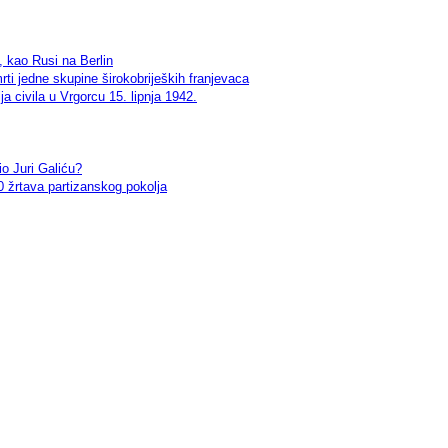
kao Rusi na Berlin
i jedne skupine širokobrijeških franjevaca
 civila u Vrgorcu 15. lipnja 1942.
o Juri Galiću?
 žrtava partizanskog pokolja