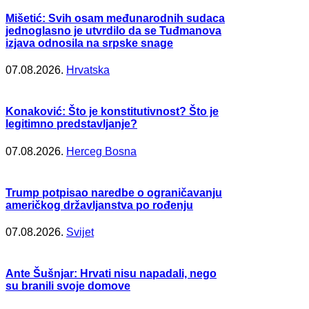
Mišetić: Svih osam međunarodnih sudaca
jednoglasno je utvrdilo da se Tuđmanova
izjava odnosila na srpske snage
07.08.2026.
Hrvatska
Konaković: Što je konstitutivnost? Što je
legitimno predstavljanje?
07.08.2026.
Herceg Bosna
Trump potpisao naredbe o ograničavanju
američkog državljanstva po rođenju
07.08.2026.
Svijet
Ante Šušnjar: Hrvati nisu napadali, nego
su branili svoje domove