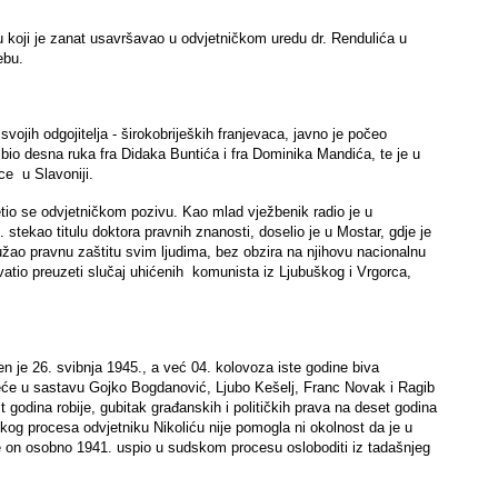
iku koji je zanat usavršavao u odvjetničkom uredu dr. Rendulića u
ebu.
vojih odgojitelja - širokobrijeških franjevaca, javno je počeo
e bio desna ruka fra Didaka Buntića i fra Dominika Mandića, te je u
ce u Slavoniji.
tio se odvjetničkom pozivu. Kao mlad vježbenik radio je u
stekao titulu doktora pravnih znanosti, doselio je u Mostar, gdje je
pružao pravnu zaštitu svim ljudima, bez obzira na njihovu nacionalnu
hvatio preuzeti slučaj uhićenih komunista iz Ljubuškog i Vrgorca,
n je 26. svibnja 1945., a već 04. kolovoza iste godine biva
ijeće u sastavu Gojko Bogdanović, Ljubo Kešelj, Franc Novak i Ragib
 godina robije, gubitak građanskih i političkih prava na deset godina
čkog procesa odvjetniku Nikoliću nije pomogla ni okolnost da je u
 je on osobno 1941. uspio u sudskom procesu osloboditi iz tadašnjeg