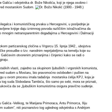
ića i odvjetnika dr. Bože Nikolića, koji je njega osobno i
pred mostarskim Sudom.
egalca i komunističkog prvaka u Hercegovini, u posljednje je
javljene knjige daju iznimnog povoda različitim istraživačima da
nu o mnogim netransparentnim događajima u Hercegovini i Dalmaciji
kom partizanskog zločina u Vrgorcu 15. lipnja 1942., ubojstva
tičke prosudbe o tzv. narodnim neprijateljima na temelju koje su
č Galićevim otvorenim priznanjima i činjenici kako se radi o
iraju.
ustaških vlasti, zajedno sa skupinom ljubuških i vrgorskih komunista,
pred sudom u Mostaru, bio pravomoćno oslobođen i pušten na
ogu u ovom procesu imala tadašnja mostarska ćelija KPJ, koja je
a tog suda Slobodana Tambića, što samo po sebi, mora se priznati,
Artukovića da se „ljubuškim komunistima osigura pravično suđenje.
u Galića -Velikog, te Marijana Primoraca, Antu Primorca, Iliju
im sudom“, niti poznanstvo tog uglednog odvjetnika s Andrijom