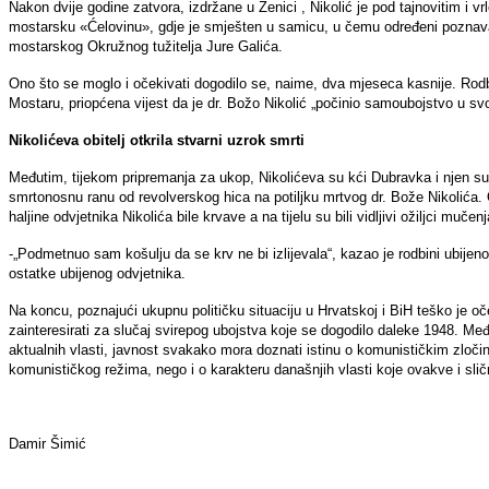
Nakon dvije godine zatvora, izdržane u Zenici , Nikolić je pod tajnovitim i
mostarsku «Ćelovinu», gdje je smješten u samicu, u čemu određeni poznavate
mostarskog Okružnog tužitelja Jure Galića.
Ono što se moglo i očekivati dogodilo se, naime, dva mjeseca kasnije. Rodbi
Mostaru, priopćena vijest da je dr. Božo Nikolić „počinio samoubojstvo u sv
Nikolićeva obitelj otkrila stvarni uzrok smrti
Međutim, tijekom pripremanja za ukop, Nikolićeva su kći Dubravka i njen supru
smrtonosnu ranu od revolverskog hica na potiljku mrtvog dr. Bože Nikolića.
haljine odvjetnika Nikolića bile krvave a na tijelu su bili vidljivi ožiljci mučenj
-„Podmetnuo sam košulju da se krv ne bi izlijevala“, kazao je rodbini ubijeno
ostatke ubijenog odvjetnika.
Na koncu, poznajući ukupnu političku situaciju u Hrvatskoj i BiH teško je o
zainteresirati za slučaj svirepog ubojstva koje se dogodilo daleke 1948. Me
aktualnih vlasti, javnost svakako mora doznati istinu o komunističkim zloči
komunističkog režima, nego i o karakteru današnjih vlasti koje ovakve i sličn
Damir Šimić