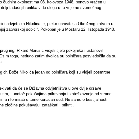
 vrlo čudnim okolnostima 08. kolovoza 1948. ponovo vraćen u
lji tadašnjih prilika vide ulogu u to vrijeme svemoćnog
ni odvjetnika Nikolića je, preko upravitelja Okružnog zatvora u
ojoj zatvorskoj sobici“. Pokopan je u Mostaru 12. listopada 1948.
g ing. Rikard Marušić vidjeli tijelo pokojnika i ustanovili
 Osim toga, nedugo zatim dvojica su bolničara posvjedočila da su
a.
g dr. Bože Nikolića jedan od bolničara koji su vidjeli posmrtne
čekivati da će se Državna odvjetništva u ove dvije države
đutim, i unatoč pokušajima prikrivanja i zataškavanja od strane
nima i formirati o tome konačan sud. Ne samo o bestijalnosti
e zločine pokušavaju zataškati i prikriti.