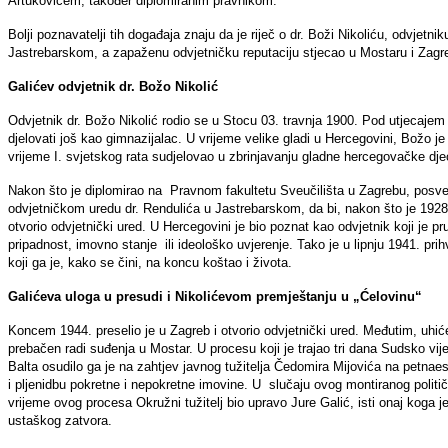
Artukovićem, također diplomiranim pravnikom.
Bolji poznavatelji tih događaja znaju da je riječ o dr. Boži Nikoliću, odvjetn
Jastrebarskom, a zapaženu odvjetničku reputaciju stjecao u Mostaru i Zagr
Galićev odvjetnik dr. Božo Nikolić
Odvjetnik dr. Božo Nikolić rodio se u Stocu 03. travnja 1900. Pod utjecajem s
djelovati još kao gimnazijalac. U vrijeme velike gladi u Hercegovini, Božo j
vrijeme I. svjetskog rata sudjelovao u zbrinjavanju gladne hercegovačke dje
Nakon što je diplomirao na Pravnom fakultetu Sveučilišta u Zagrebu, posve
odvjetničkom uredu dr. Rendulića u Jastrebarskom, da bi, nakon što je 1928. 
otvorio odvjetnički ured. U Hercegovini je bio poznat kao odvjetnik koji je 
pripadnost, imovno stanje ili ideološko uvjerenje. Tako je u lipnju 1941. pri
koji ga je, kako se čini, na koncu koštao i života.
Galićeva uloga u presudi i Nikolićevom premještanju u „Ćelovinu“
Koncem 1944. preselio je u Zagreb i otvorio odvjetnički ured. Međutim, uhiće
prebačen radi suđenja u Mostar. U procesu koji je trajao tri dana Sudsko v
Balta osudilo ga je na zahtjev javnog tužitelja Čedomira Mijovića na petnaest
i pljenidbu pokretne i nepokretne imovine. U slučaju ovog montiranog politi
vrijeme ovog procesa Okružni tužitelj bio upravo Jure Galić, isti onaj koga
ustaškog zatvora.