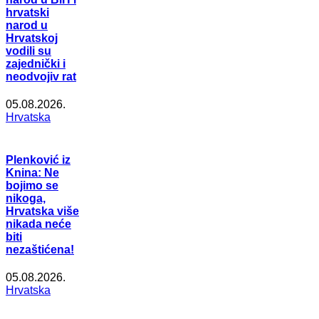
hrvatski
narod u
Hrvatskoj
vodili su
zajednički i
neodvojiv rat
05.08.2026.
Hrvatska
Plenković iz
Knina: Ne
bojimo se
nikoga,
Hrvatska više
nikada neće
biti
nezaštićena!
05.08.2026.
Hrvatska