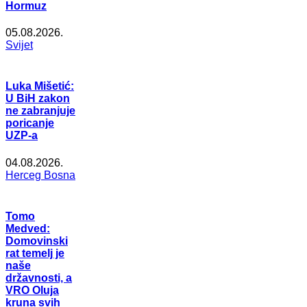
Hormuz
05.08.2026.
Svijet
Luka Mišetić:
U BiH zakon
ne zabranjuje
poricanje
UZP-a
04.08.2026.
Herceg Bosna
Tomo
Medved:
Domovinski
rat temelj je
naše
državnosti, a
VRO Oluja
kruna svih