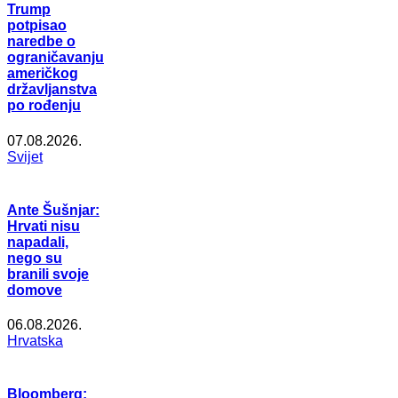
Trump
potpisao
naredbe o
ograničavanju
američkog
državljanstva
po rođenju
07.08.2026.
Svijet
Ante Šušnjar:
Hrvati nisu
napadali,
nego su
branili svoje
domove
06.08.2026.
Hrvatska
Bloomberg: