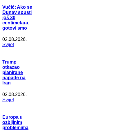
Vučić: Ako se
Dunav spusti
još 30
centimetara,
gotovi smo
02.08.2026.
Svijet
Trump
otkazao
planirane
napade na
Iran
02.08.2026.
Svijet
Europa u
ozbiljnim
problemima