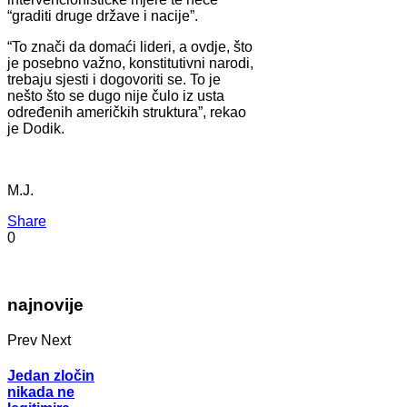
“graditi druge države i nacije”.
“To znači da domaći lideri, a ovdje, što
je posebno važno, konstitutivni narodi,
trebaju sjesti i dogovoriti se. To je
nešto što se dugo nije čulo iz usta
određenih američkih struktura”, rekao
je Dodik.
M.J.
Share
0
najnovije
Prev
Next
Jedan zločin
nikada ne