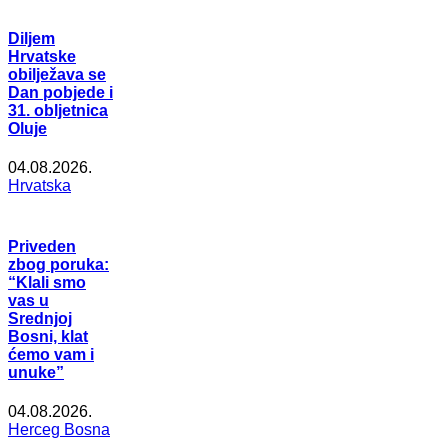
Diljem
Hrvatske
obilježava se
Dan pobjede i
31. obljetnica
Oluje
04.08.2026.
Hrvatska
Priveden
zbog poruka:
“Klali smo
vas u
Srednjoj
Bosni, klat
ćemo vam i
unuke”
04.08.2026.
Herceg Bosna