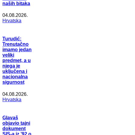
naših bitaka
04.08.2026.
Hrvatska
Turudić:
Trenutačno
imamo jedan
veliki
predmet, a u
njega je
uključena i
nacionalna
sigurnost
04.08.2026.
Hrvatska
Glavaš
objavio tajni
dokument
SIS-a iz ’92 o