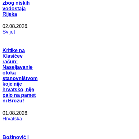
zbog niskih
vodostaja
Rijeka
02.08.2026.
Svijet
Kritike na
Klasićev
račun:
Naseljavanje
otoka
stanovništvom
koje nije
hrvatsko, nije
palo na pamet
ni Brozu!
01.08.2026.
Hrvatska
Božinović i