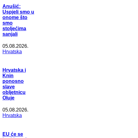
Anušić:
Uspjeli smo u
onome što
smo
stoljećima
sanjali
05.08.2026.
Hrvatska
Hrvatska i
Knin
ponosno
slave
obljetnicu
Oluje
05.08.2026.
Hrvatska
EU će se