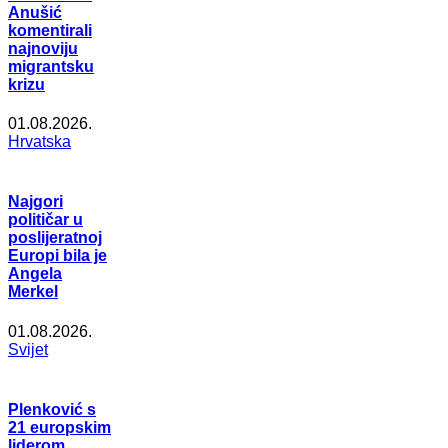
Anušić
komentirali
najnoviju
migrantsku
krizu
01.08.2026.
Hrvatska
Najgori
političar u
poslijeratnoj
Europi bila je
Angela
Merkel
01.08.2026.
Svijet
Plenković s
21 europskim
liderom