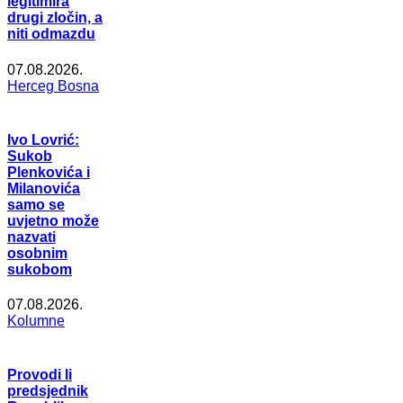
legitimira
drugi zločin, a
niti odmazdu
07.08.2026.
Herceg Bosna
Ivo Lovrić:
Sukob
Plenkovića i
Milanovića
samo se
uvjetno može
nazvati
osobnim
sukobom
07.08.2026.
Kolumne
Provodi li
predsjednik