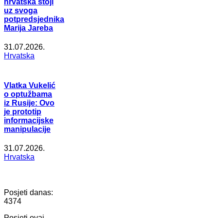
hrvatska stoji
uz svoga
potpredsjednika
Marija Jareba
31.07.2026.
Hrvatska
Vlatka Vukelić
o optužbama
iz Rusije: Ovo
je prototip
informacijske
manipulacije
31.07.2026.
Hrvatska
Posjeti danas:
4374
Posjeti ovaj