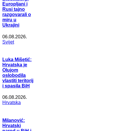
Europljani i
Rusi tajno
razgovarali o
miru u
Ukrajini
06.08.2026.
Svijet
Luka Mišetić:
Hrvatska je
Olujom
oslobodila
vlastiti teritorij
i spasila BiH
06.08.2026.
Hrvatska
Milanović:
Hrvatski
narod u BiH i