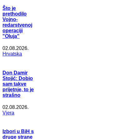
Što je
prethodilo
Vojno-
redarstvenoj
operaciji
"Oluja"
02.08.2026.
Hrvatska
Don Damir
Stojić: Dobio
sam takve
prijetnje, to je
strašno
02.08.2026.
Vjera
Izbori u BiH s
druge strane