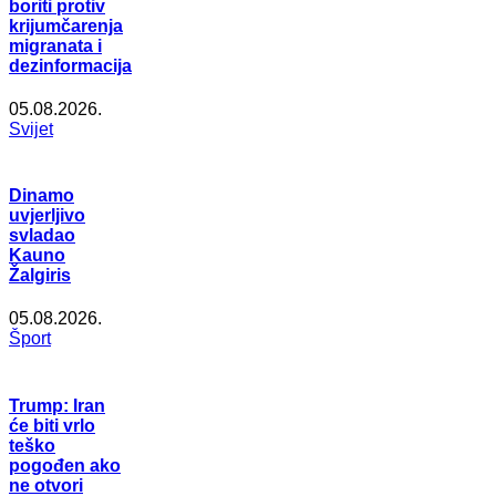
boriti protiv
krijumčarenja
migranata i
dezinformacija
05.08.2026.
Svijet
Dinamo
uvjerljivo
svladao
Kauno
Žalgiris
05.08.2026.
Šport
Trump: Iran
će biti vrlo
teško
pogođen ako
ne otvori