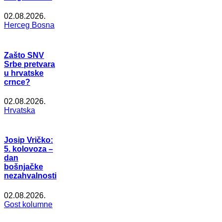
02.08.2026.
Herceg Bosna
Zašto SNV
Srbe pretvara
u hrvatske
crnce?
02.08.2026.
Hrvatska
Josip Vričko:
5. kolovoza –
dan
bošnjačke
nezahvalnosti
02.08.2026.
Gost kolumne