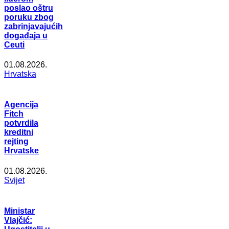
poslao oštru
poruku zbog
zabrinjavajućih
događaja u
Ceuti
01.08.2026.
Hrvatska
Agencija
Fitch
potvrdila
kreditni
rejting
Hrvatske
01.08.2026.
Svijet
Ministar
Vlajčić: