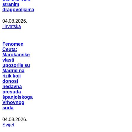
stranim
dragovoljcima
04.08.2026.
Hrvatska
Fenomen
Ceuta:
Marokanske
vlasti
upozorile su
Madrid na
rizik koji
donosi
nedavna
presuda
španjolskoga
Vrhovnog
suda
04.08.2026.
Svijet