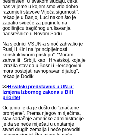
besmislen. U svakom slučaju, čeka
nas vrijeme u kojem smo vrlo dobro
razumjeli stavove Vijeća sigurnosti”,
rekao je u Banjoj Luci nakon što je
zapalio svijeće za poginule na
godišnjicu tragičnog urušavanja
nadsrešnice u Novom Sadu.
Na sjednici VSUN-a sinoć zahvalio je
Rusiji i Kini na “principijelnosti i
konstruktivnom pristupu”. “Moram
zahvaliti i Srbiji, kao i Hrvatskoj, koja je
izrazila stav da u Bosni i Hercegovini
mora postojati ravnopravan dijalog”,
rekao je Dodik.
>>
Hrvatski predstavnik u UN-u:
Izmjena Izbornog zakona u BiH
prioritet
Ocijenio je da je došlo do “značajne
promjene”. Prema njegovim riječima,
stav sadašnje američke administracije
je da se neće miješati u unutarnje
stvari drugih zemalja i neće provoditi
intervencionističke mjere te neće