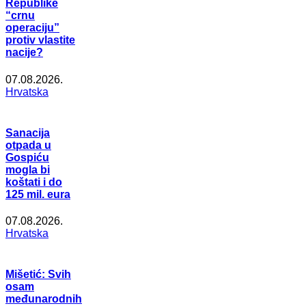
Republike
“crnu
operaciju”
protiv vlastite
nacije?
07.08.2026.
Hrvatska
Sanacija
otpada u
Gospiću
mogla bi
koštati i do
125 mil. eura
07.08.2026.
Hrvatska
Mišetić: Svih
osam
međunarodnih