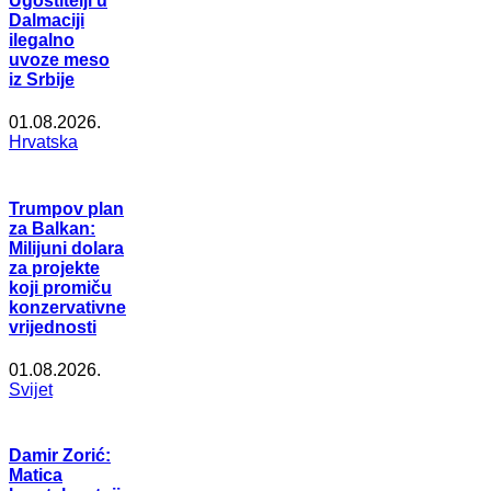
Ugostitelji u
Dalmaciji
ilegalno
uvoze meso
iz Srbije
01.08.2026.
Hrvatska
Trumpov plan
za Balkan:
Milijuni dolara
za projekte
koji promiču
konzervativne
vrijednosti
01.08.2026.
Svijet
Damir Zorić:
Matica