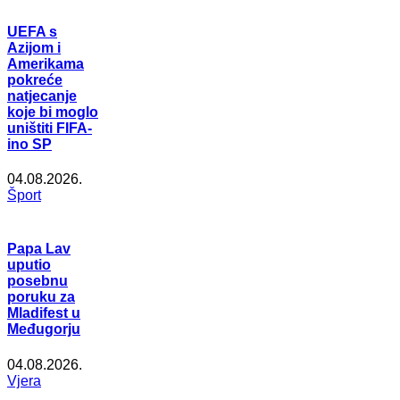
UEFA s
Azijom i
Amerikama
pokreće
natjecanje
koje bi moglo
uništiti FIFA-
ino SP
04.08.2026.
Šport
Papa Lav
uputio
posebnu
poruku za
Mladifest u
Međugorju
04.08.2026.
Vjera