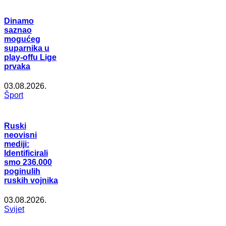
Dinamo
saznao
mogućeg
suparnika u
play-offu Lige
prvaka
03.08.2026.
Šport
Ruski
neovisni
mediji:
Identificirali
smo 236.000
poginulih
ruskih vojnika
03.08.2026.
Svijet