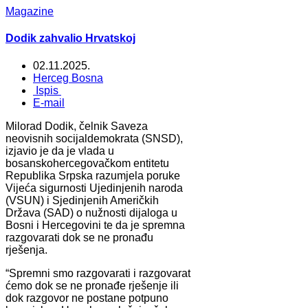
Magazine
Dodik zahvalio Hrvatskoj
02.11.2025.
Herceg Bosna
Ispis
E-mail
Milorad Dodik, čelnik Saveza
neovisnih socijaldemokrata (SNSD),
izjavio je da je vlada u
bosanskohercegovačkom entitetu
Republika Srpska razumjela poruke
Vijeća sigurnosti Ujedinjenih naroda
(VSUN) i Sjedinjenih Američkih
Država (SAD) o nužnosti dijaloga u
Bosni i Hercegovini te da je spremna
razgovarati dok se ne pronađu
rješenja.
“Spremni smo razgovarati i razgovarat
ćemo dok se ne pronađe rješenje ili
dok razgovor ne postane potpuno