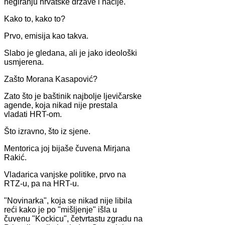
negiranju hrvatske države i nacije.
Kako to, kako to?
Prvo, emisija kao takva.
Slabo je gledana, ali je jako ideološki
usmjerena.
Zašto Morana Kasapović?
Zato što je baštinik najbolje ljevičarske
agende, koja nikad nije prestala
vladati HRT-om.
Što izravno, što iz sjene.
Mentorica joj bijaše čuvena Mirjana
Rakić.
Vladarica vanjske politike, prvo na
RTZ-u, pa na HRT-u.
"Novinarka", koja se nikad nije libila
reći kako je po "mišljenje" išla u
čuvenu "Kockicu", četvrtastu zgradu na