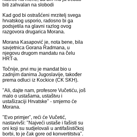
biti zahvalan na slobodi
Kad god bi ostrašćeni mrzitelj svega
hrvatskog usporio, radosno bi ga
podsjetila na glavni razlog ovog
razgovora drugarica Morana.
Morana Kasapović je, nota bene, bila
savjetnica Gorana Radmana, u
njegovu drugom mandatu na čelu
HRT-a.
Točnije, prvi mu je mandat bio u
zadnjim danima Jugoslavije, također
prema odluci iz Kockice (CK SKH).
"Ali, dajte nam, profesore Vučetiću, još
malo o ustašama, ustaštvu i
ustašizaciji Hrvatske" - smjerno će
Morana.
"Evo primjer", reći će Vučetić,
nastavivši: "Najveći ustaše i fašisti su
oni koji su sudjelovali u antifašističkoj
borbi, to je čak gore od konvertitstva".