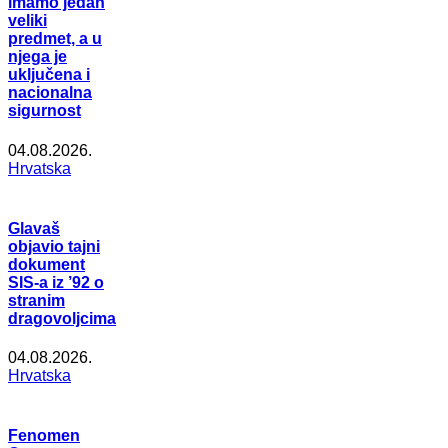
imamo jedan
veliki
predmet, a u
njega je
uključena i
nacionalna
sigurnost
04.08.2026.
Hrvatska
Glavaš
objavio tajni
dokument
SIS-a iz ’92 o
stranim
dragovoljcima
04.08.2026.
Hrvatska
Fenomen