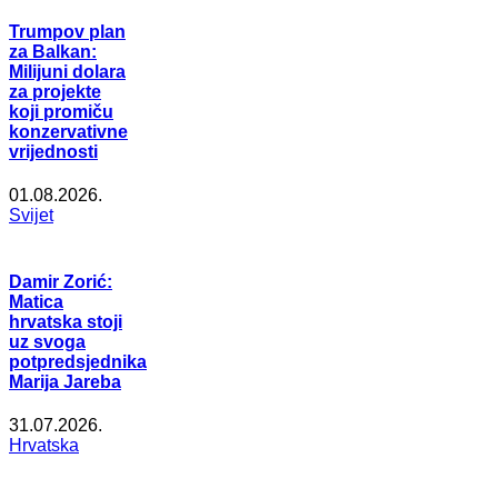
Trumpov plan
za Balkan:
Milijuni dolara
za projekte
koji promiču
konzervativne
vrijednosti
01.08.2026.
Svijet
Damir Zorić:
Matica
hrvatska stoji
uz svoga
potpredsjednika
Marija Jareba
31.07.2026.
Hrvatska