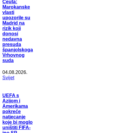
Ceuta:
Marokanske
vlasti
upozorile su
Madrid na
rizik koji
donosi
nedavna
presuda
španjolskoga
Vrhovnog
suda
04.08.2026.
Svijet
UEFA s
Azijom i
Amerikama
pokreće
natjecanje
koje bi moglo
uništiti FIFA-
ino SP