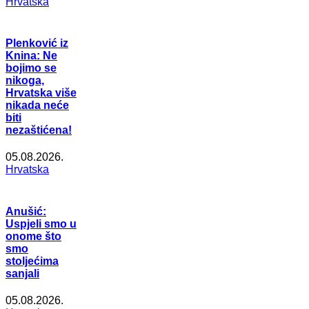
Hrvatska
Plenković iz
Knina: Ne
bojimo se
nikoga,
Hrvatska više
nikada neće
biti
nezaštićena!
05.08.2026.
Hrvatska
Anušić:
Uspjeli smo u
onome što
smo
stoljećima
sanjali
05.08.2026.