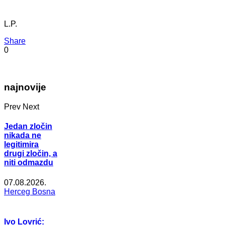
L.P.
Share
0
najnovije
Prev
Next
Jedan zločin
nikada ne
legitimira
drugi zločin, a
niti odmazdu
07.08.2026.
Herceg Bosna
Ivo Lovrić: