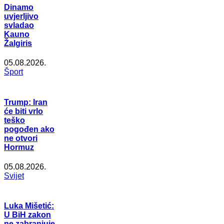
Dinamo
uvjerljivo
svladao
Kauno
Žalgiris
05.08.2026.
Šport
Trump: Iran
će biti vrlo
teško
pogođen ako
ne otvori
Hormuz
05.08.2026.
Svijet
Luka Mišetić:
U BiH zakon
ne zabranjuje