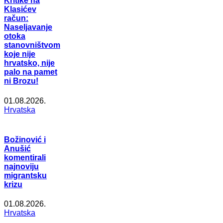
Kritike na
Klasićev
račun:
Naseljavanje
otoka
stanovništvom
koje nije
hrvatsko, nije
palo na pamet
ni Brozu!
01.08.2026.
Hrvatska
Božinović i
Anušić
komentirali
najnoviju
migrantsku
krizu
01.08.2026.
Hrvatska