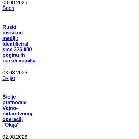
03.08.2026.
Šport
Ruski
neovisni
mediji:
Identificirali
smo 236.000
poginulih
ruskih vojnika
03.08.2026.
Svijet
Što je
prethodilo
Vojno-
redarstvenoj
operaciji
"Oluja"
02.08.2026.