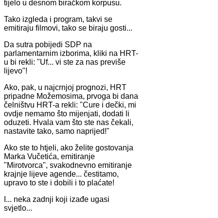
tijelo u desnom biračkom korpusu.
Tako izgleda i program, takvi se
emitiraju filmovi, tako se biraju gosti...
Da sutra pobijedi SDP na
parlamentarnim izborima, kliki na HRT-
u bi rekli: "Uf... vi ste za nas previše
lijevo"!
Ako, pak, u najcrnjoj prognozi, HRT
pripadne Možemosima, prvoga bi dana
čelništvu HRT-a rekli: "Cure i dečki, mi
ovdje nemamo što mijenjati, dodati li
oduzeti. Hvala vam što ste nas čekali,
nastavite tako, samo naprijed!"
Ako ste to htjeli, ako želite gostovanja
Marka Vučetića, emitiranje
"Mirotvorca", svakodnevno emitiranje
krajnje lijeve agende... čestitamo,
upravo to ste i dobili i to plaćate!
I... neka zadnji koji izađe ugasi
svjetlo...