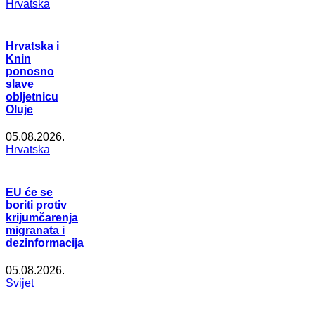
Hrvatska
Hrvatska i
Knin
ponosno
slave
obljetnicu
Oluje
05.08.2026.
Hrvatska
EU će se
boriti protiv
krijumčarenja
migranata i
dezinformacija
05.08.2026.
Svijet