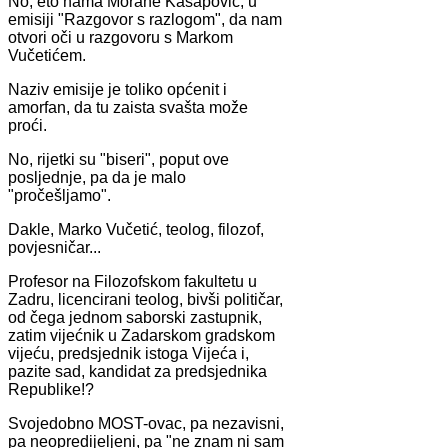
No, eto nama Morane Kasapović, u
emisiji "Razgovor s razlogom", da nam
otvori oči u razgovoru s Markom
Vučetićem.
Naziv emisije je toliko općenit i
amorfan, da tu zaista svašta može
proći.
No, rijetki su "biseri", poput ove
posljednje, pa da je malo
"pročešljamo".
Dakle, Marko Vučetić, teolog, filozof,
povjesničar...
Profesor na Filozofskom fakultetu u
Zadru, licencirani teolog, bivši političar,
od čega jednom saborski zastupnik,
zatim vijećnik u Zadarskom gradskom
vijeću, predsjednik istoga Vijeća i,
pazite sad, kandidat za predsjednika
Republike!?
Svojedobno MOST-ovac, pa nezavisni,
pa neopredijeljeni, pa "ne znam ni sam