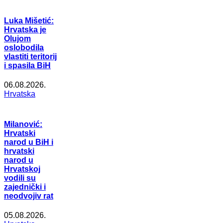
Luka Mišetić:
Hrvatska je
Olujom
oslobodila
vlastiti teritorij
i spasila BiH
06.08.2026.
Hrvatska
Milanović:
Hrvatski
narod u BiH i
hrvatski
narod u
Hrvatskoj
vodili su
zajednički i
neodvojiv rat
05.08.2026.