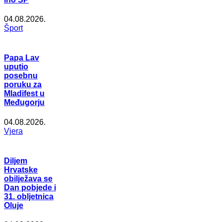
04.08.2026.
Šport
Papa Lav
uputio
posebnu
poruku za
Mladifest u
Međugorju
04.08.2026.
Vjera
Diljem
Hrvatske
obilježava se
Dan pobjede i
31. obljetnica
Oluje