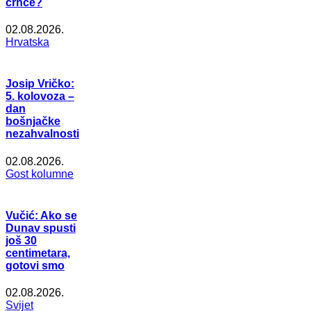
crnce?
02.08.2026.
Hrvatska
Josip Vričko:
5. kolovoza –
dan
bošnjačke
nezahvalnosti
02.08.2026.
Gost kolumne
Vučić: Ako se
Dunav spusti
još 30
centimetara,
gotovi smo
02.08.2026.
Svijet