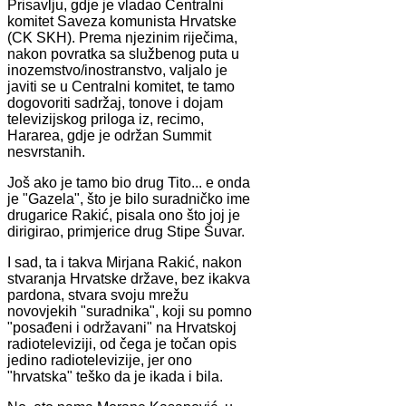
Prisavlju, gdje je vladao Centralni
komitet Saveza komunista Hrvatske
(CK SKH). Prema njezinim riječima,
nakon povratka sa službenog puta u
inozemstvo/inostranstvo, valjalo je
javiti se u Centralni komitet, te tamo
dogovoriti sadržaj, tonove i dojam
televizijskog priloga iz, recimo,
Hararea, gdje je održan Summit
nesvrstanih.
Još ako je tamo bio drug Tito... e onda
je "Gazela", što je bilo suradničko ime
drugarice Rakić, pisala ono što joj je
dirigirao, primjerice drug Stipe Šuvar.
I sad, ta i takva Mirjana Rakić, nakon
stvaranja Hrvatske države, bez ikakva
pardona, stvara svoju mrežu
novovjekih "suradnika", koji su pomno
"posađeni i održavani" na Hrvatskoj
radioteleviziji, od čega je točan opis
jedino radiotelevizije, jer ono
"hrvatska" teško da je ikada i bila.