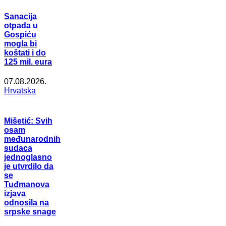
Sanacija
otpada u
Gospiću
mogla bi
koštati i do
125 mil. eura
07.08.2026.
Hrvatska
Mišetić: Svih
osam
međunarodnih
sudaca
jednoglasno
je utvrdilo da
se
Tuđmanova
izjava
odnosila na
srpske snage