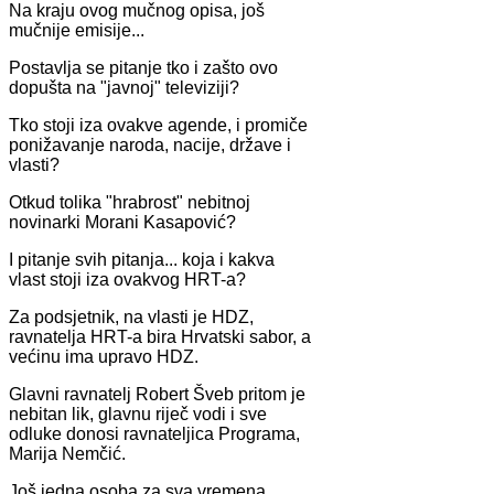
Na kraju ovog mučnog opisa, još
mučnije emisije...
Postavlja se pitanje tko i zašto ovo
dopušta na "javnoj" televiziji?
Tko stoji iza ovakve agende, i promiče
ponižavanje naroda, nacije, države i
vlasti?
Otkud tolika "hrabrost" nebitnoj
novinarki Morani Kasapović?
I pitanje svih pitanja... koja i kakva
vlast stoji iza ovakvog HRT-a?
Za podsjetnik, na vlasti je HDZ,
ravnatelja HRT-a bira Hrvatski sabor, a
većinu ima upravo HDZ.
Glavni ravnatelj Robert Šveb pritom je
nebitan lik, glavnu riječ vodi i sve
odluke donosi ravnateljica Programa,
Marija Nemčić.
Još jedna osoba za sva vremena,