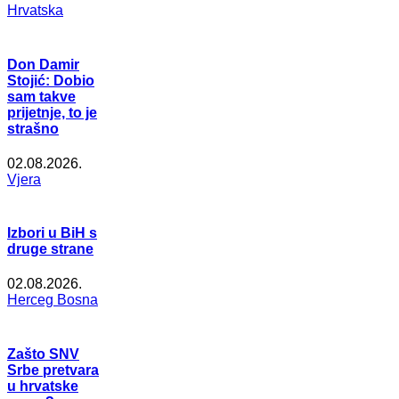
Hrvatska
Don Damir
Stojić: Dobio
sam takve
prijetnje, to je
strašno
02.08.2026.
Vjera
Izbori u BiH s
druge strane
02.08.2026.
Herceg Bosna
Zašto SNV
Srbe pretvara
u hrvatske