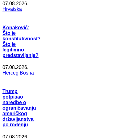
07.08.2026.
Hrvatska
Konaković:
Što je
konstitutivnost?
Što je
legitimno
predstavljanje?
07.08.2026.
Herceg Bosna
Trump
potpisao
naredbe o
ograničavanju
američkog
državljanstva
po rođenju
07.08.2026.