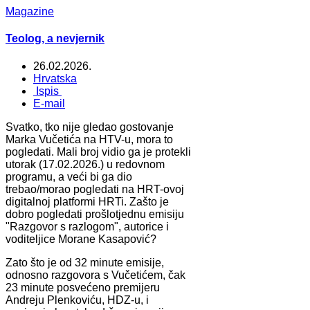
Magazine
Teolog, a nevjernik
26.02.2026.
Hrvatska
Ispis
E-mail
Svatko, tko nije gledao gostovanje
Marka Vučetića na HTV-u, mora to
pogledati. Mali broj vidio ga je protekli
utorak (17.02.2026.) u redovnom
programu, a veći bi ga dio
trebao/morao pogledati na HRT-ovoj
digitalnoj platformi HRTi. Zašto je
dobro pogledati prošlotjednu emisiju
"Razgovor s razlogom", autorice i
voditeljice Morane Kasapović?
Zato što je od 32 minute emisije,
odnosno razgovora s Vučetićem, čak
23 minute posvećeno premijeru
Andreju Plenkoviću, HDZ-u, i