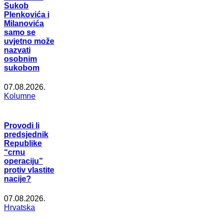
Sukob
Plenkovića i
Milanovića
samo se
uvjetno može
nazvati
osobnim
sukobom
07.08.2026.
Kolumne
Provodi li
predsjednik
Republike
“crnu
operaciju”
protiv vlastite
nacije?
07.08.2026.
Hrvatska