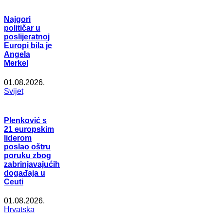
Najgori
političar u
poslijeratnoj
Europi bila je
Angela
Merkel
01.08.2026.
Svijet
Plenković s
21 europskim
liderom
poslao oštru
poruku zbog
zabrinjavajućih
događaja u
Ceuti
01.08.2026.
Hrvatska