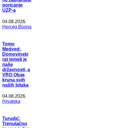
poricanje
UZP-a
04.08.2026.
Herceg Bosna
Tomo
Medved:
Domovinski
rat temelj je
naše
državnosti, a
VRO Oluja
kruna svih
naših bitaka
04.08.2026.
Hrvatska
Turudić:
Trenutačno