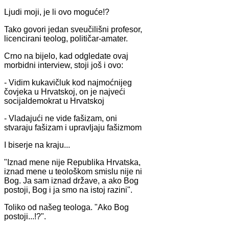
Ljudi moji, je li ovo moguće!?
Tako govori jedan sveučilišni profesor,
licencirani teolog, političar-amater.
Crno na bijelo, kad odgledate ovaj
morbidni interview, stoji još i ovo:
- Vidim kukavičluk kod najmoćnijeg
čovjeka u Hrvatskoj, on je najveći
socijaldemokrat u Hrvatskoj
- Vladajući ne vide fašizam, oni
stvaraju fašizam i upravljaju fašizmom
I biserje na kraju...
"Iznad mene nije Republika Hrvatska,
iznad mene u teološkom smislu nije ni
Bog. Ja sam iznad države, a ako Bog
postoji, Bog i ja smo na istoj razini".
Toliko od našeg teologa. "Ako Bog
postoji...!?".