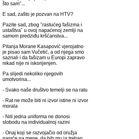
što sam"...
E sad, zašto je pozvan na HTV?
Pazite sad, zbog "rastućeg fašizma i
ustaštva" u ovoj napaćenoj zemlji na
samom predziđu kršćanstva...
Pitanja Morane Kasapović vjerojatno
je pisao sam Vučetić, a od njega smo
saznali i da fašizam u Europi zapravo
nikad nije ni iskorijenjen.
Pa slijedi nekoliko njegovih
umotvorina...
- Svako naše društvo temelji se na ratu
- Rat ne može biti ni izvor istine ni izvor
morala
- Niti jedna uniforma ne donosi
slobodu na individualnoj razini
- Onaj koji se razvojačio od oružja
nasrće na mene, da bih mu ja trebao