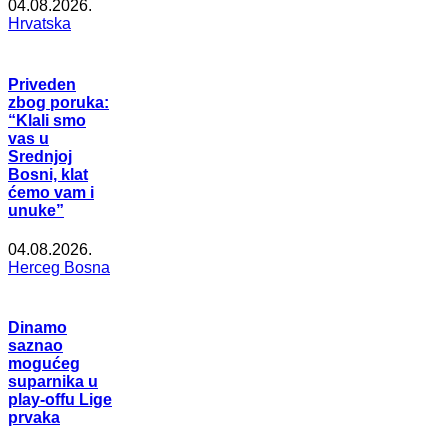
04.08.2026.
Hrvatska
Priveden
zbog poruka:
“Klali smo
vas u
Srednjoj
Bosni, klat
ćemo vam i
unuke”
04.08.2026.
Herceg Bosna
Dinamo
saznao
mogućeg
suparnika u
play-offu Lige
prvaka