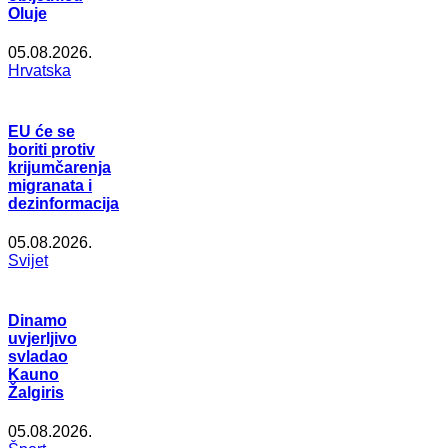
Oluje
05.08.2026.
Hrvatska
EU će se
boriti protiv
krijumčarenja
migranata i
dezinformacija
05.08.2026.
Svijet
Dinamo
uvjerljivo
svladao
Kauno
Žalgiris
05.08.2026.