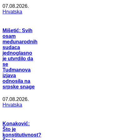
07.08.2026.
Hrvatska
Mišetić: Svih
osam
međunarodnih
sudaca
jednoglasno
je utvrdilo da
se
Tuđmanova
izjava
odnosila na
srpske snage
07.08.2026.
Hrvatska
Konaković:
Što je
konstitutivnost?