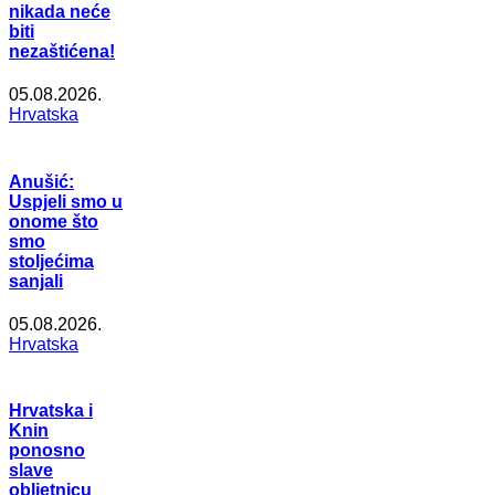
nikada neće
biti
nezaštićena!
05.08.2026.
Hrvatska
Anušić:
Uspjeli smo u
onome što
smo
stoljećima
sanjali
05.08.2026.
Hrvatska
Hrvatska i
Knin
ponosno
slave
obljetnicu