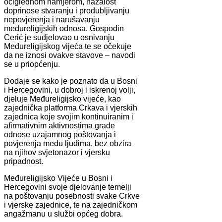
očiglednom namjerom, nažalost
doprinose stvaranju i produbljivanju
nepovjerenja i narušavanju
međureligijskih odnosa. Gospodin
Cerić je sudjelovao u osnivanju
Međureligijskog vijeća te se očekuje
da ne iznosi ovakve stavove – navodi
se u priopćenju.
Dodaje se kako je poznato da u Bosni
i Hercegovini, u dobroj i iskrenoj volji,
djeluje Međureligijsko vijeće, kao
zajednička platforma Crkava i vjerskih
zajednica koje svojim kontinuiranim i
afirmativnim aktivnostima grade
odnose uzajamnog poštovanja i
povjerenja među ljudima, bez obzira
na njihov svjetonazor i vjersku
pripadnost.
Međureligijsko Vijeće u Bosni i
Hercegovini svoje djelovanje temelji
na poštovanju posebnosti svake Crkve
i vjerske zajednice, te na zajedničkom
angažmanu u službi općeg dobra.