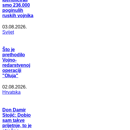
smo 236.000
poginulih
ruskih vojnika
03.08.2026.
Svijet
Što je
prethodilo
Vojno-
redarstvenoj
operaciji
"Oluja"
02.08.2026.
Hrvatska
Don Damir
Stojić: Dobio
sam takve
prijetnje, to je