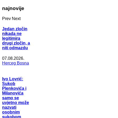
najnovije
Prev
Next
Jedan zločin
nikada ne
legitimira
drugi zločin, a
niti odmazdu
07.08.2026.
Herceg Bosna
Ivo Lovrić:
Sukob
Plenkovića i
Milanovića
samo se
uvjetno može
nazvati
osobnim
sukobom