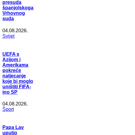
presuda
španjolskoga
Vrhovnog
suda
04.08.2026.
Svijet
UEFA s
Azijom i
Amerikama
pokreće
natjecanje
koje bi moglo
uništiti FIFA-
ino SP
04.08.2026.
Šport
Papa Lav
uputio