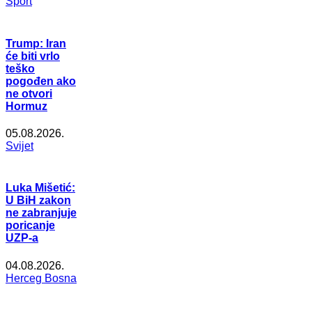
Šport
Trump: Iran
će biti vrlo
teško
pogođen ako
ne otvori
Hormuz
05.08.2026.
Svijet
Luka Mišetić:
U BiH zakon
ne zabranjuje
poricanje
UZP-a
04.08.2026.
Herceg Bosna