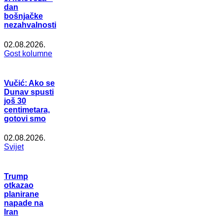
dan
bošnjačke
nezahvalnosti
02.08.2026.
Gost kolumne
Vučić: Ako se
Dunav spusti
još 30
centimetara,
gotovi smo
02.08.2026.
Svijet
Trump
otkazao
planirane
napade na
Iran