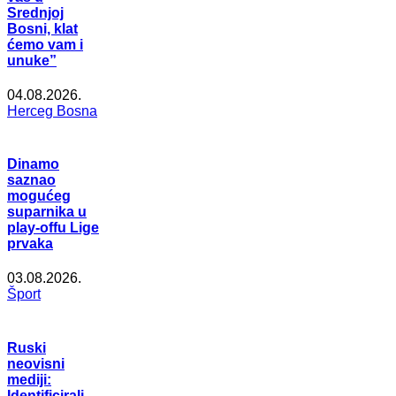
Srednjoj
Bosni, klat
ćemo vam i
unuke”
04.08.2026.
Herceg Bosna
Dinamo
saznao
mogućeg
suparnika u
play-offu Lige
prvaka
03.08.2026.
Šport
Ruski
neovisni
mediji:
Identificirali