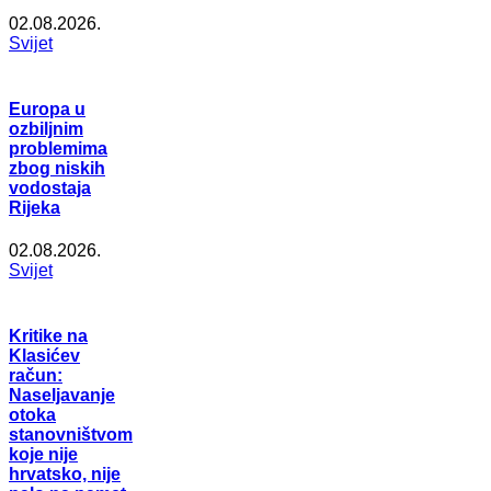
02.08.2026.
Svijet
Europa u
ozbiljnim
problemima
zbog niskih
vodostaja
Rijeka
02.08.2026.
Svijet
Kritike na
Klasićev
račun:
Naseljavanje
otoka
stanovništvom
koje nije
hrvatsko, nije