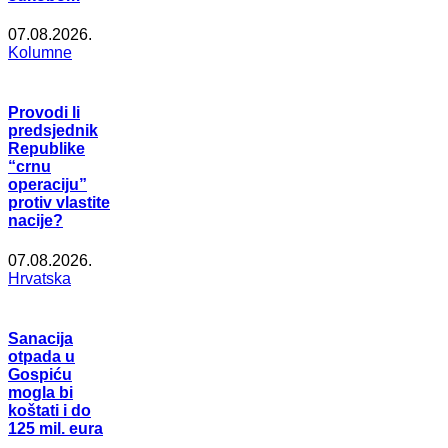
07.08.2026.
Kolumne
Provodi li
predsjednik
Republike
“crnu
operaciju”
protiv vlastite
nacije?
07.08.2026.
Hrvatska
Sanacija
otpada u
Gospiću
mogla bi
koštati i do
125 mil. eura