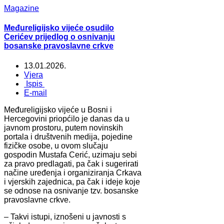
Magazine
Međureligijsko vijeće osudilo
Cerićev prijedlog o osnivanju
bosanske pravoslavne crkve
13.01.2026.
Vjera
Ispis
E-mail
Međureligijsko vijeće u Bosni i
Hercegovini priopćilo je danas da u
javnom prostoru, putem novinskih
portala i društvenih medija, pojedine
fizičke osobe, u ovom slučaju
gospodin Mustafa Cerić, uzimaju sebi
za pravo predlagati, pa čak i sugerirati
načine uređenja i organiziranja Crkava
i vjerskih zajednica, pa čak i ideje koje
se odnose na osnivanje tzv. bosanske
pravoslavne crkve.
– Takvi istupi, iznošeni u javnosti s