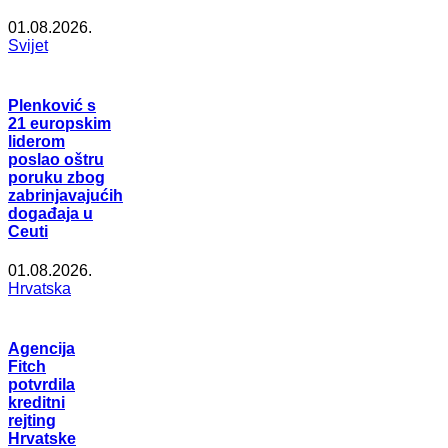
01.08.2026.
Svijet
Plenković s
21 europskim
liderom
poslao oštru
poruku zbog
zabrinjavajućih
događaja u
Ceuti
01.08.2026.
Hrvatska
Agencija
Fitch
potvrdila
kreditni
rejting
Hrvatske