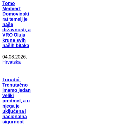
Tomo
Medved:
Domovinski
rat temelj je
naše
državnosti, a
VRO Oluja
kruna svih
naših bitaka
04.08.2026.
Hrvatska
Turudić:
Trenutačno
imamo jedan
veliki
predmet, a u
njega je
uključena i
nacionalna
sigurnost