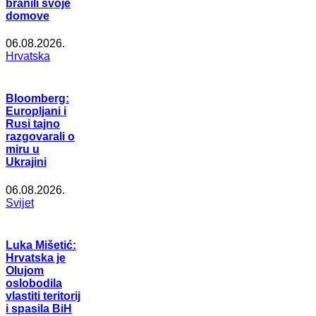
branili svoje
domove
06.08.2026.
Hrvatska
Bloomberg:
Europljani i
Rusi tajno
razgovarali o
miru u
Ukrajini
06.08.2026.
Svijet
Luka Mišetić:
Hrvatska je
Olujom
oslobodila
vlastiti teritorij
i spasila BiH