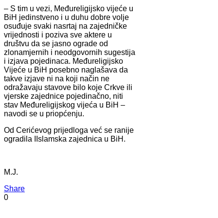
– S tim u vezi, Međureligijsko vijeće u
BiH jedinstveno i u duhu dobre volje
osuđuje svaki nasrtaj na zajedničke
vrijednosti i poziva sve aktere u
društvu da se jasno ograde od
zlonamjernih i neodgovornih sugestija
i izjava pojedinaca. Međureligijsko
Vijeće u BiH posebno naglašava da
takve izjave ni na koji način ne
odražavaju stavove bilo koje Crkve ili
vjerske zajednice pojedinačno, niti
stav Međureligijskog vijeća u BiH –
navodi se u priopćenju.
Od Cerićevog prijedloga već se ranije
ogradila IIslamska zajednica u BiH.
M.J.
Share
0