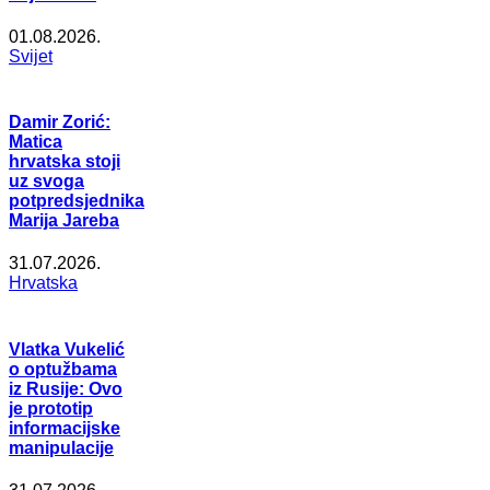
01.08.2026.
Svijet
Damir Zorić:
Matica
hrvatska stoji
uz svoga
potpredsjednika
Marija Jareba
31.07.2026.
Hrvatska
Vlatka Vukelić
o optužbama
iz Rusije: Ovo
je prototip
informacijske
manipulacije