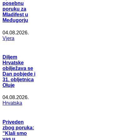
posebnu
poruku za
Mladifest u
Međugorju
04.08.2026.
Vjera
Diljem
Hrvatske
obilježava se
Dan pobjede i
31. obljetnica
Oluje
04.08.2026.
Hrvatska
Priveden
zbog poruka:
“Klali smo
vas u