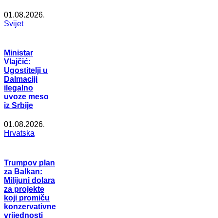
01.08.2026.
Svijet
Ministar
Vlajčić:
Ugostitelji u
Dalmaciji
ilegalno
uvoze meso
iz Srbije
01.08.2026.
Hrvatska
Trumpov plan
za Balkan:
Milijuni dolara
za projekte
koji promiču
konzervativne
vrijednosti