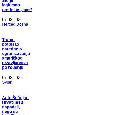
Što je
legitimno
predstavljanje?
07.08.2026.
Herceg Bosna
Trump
potpisao
naredbe o
ograničavanju
američkog
državljanstva
po rođenju
07.08.2026.
Svijet
Ante Šušnjar:
Hrvati nisu
napadali,
nego su