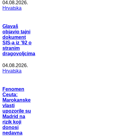
04.08.2026.
Hrvatska
Glavaš
objavio tajni
dokument
SIS-a iz ’92 o
stranim
dragovoljcima
04.08.2026.
Hrvatska
Fenomen
Ceuta:
Marokanske
vlasti
upozorile su
Madrid na
rizik koji
donosi
nedavna