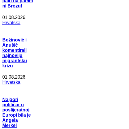
palo na pamet
ni Brozu!
01.08.2026.
Hrvatska
Božinović i
Anušić
komentirali
najnoviju
migrantsku
krizu
01.08.2026.
Hrvatska
Najgori
političar u
poslijeratnoj
Europi bila je
Angela
Merkel