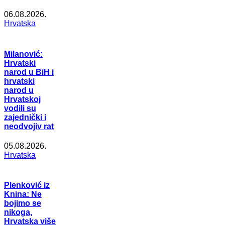
06.08.2026.
Hrvatska
Milanović:
Hrvatski
narod u BiH i
hrvatski
narod u
Hrvatskoj
vodili su
zajednički i
neodvojiv rat
05.08.2026.
Hrvatska
Plenković iz
Knina: Ne
bojimo se
nikoga,
Hrvatska više