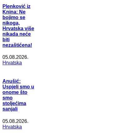
Plenković iz
Knina: Ne
bojimo se
nikoga,
Hrvatska više
nikada neće
biti
nezaštićena!
05.08.2026.
Hrvatska
Anušić:
Uspjeli smo u
onome što
smo
stoljećima
sanjali
05.08.2026.
Hrvatska