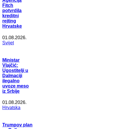
Agencija
Fitch
potvrdila
kreditni
rejting
Hrvatske
01.08.2026.
Svijet
Ministar
Vlajčić:
Ugostitelji u
Dalmaciji
ilegalno
uvoze meso
iz Srbije
01.08.2026.
Hrvatska
Trumpov plan