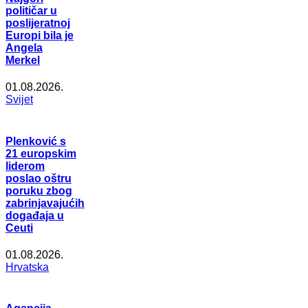
političar u
poslijeratnoj
Europi bila je
Angela
Merkel
01.08.2026.
Svijet
Plenković s
21 europskim
liderom
poslao oštru
poruku zbog
zabrinjavajućih
događaja u
Ceuti
01.08.2026.
Hrvatska