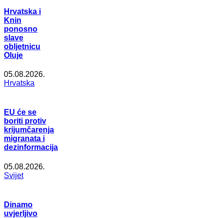
Hrvatska i
Knin
ponosno
slave
obljetnicu
Oluje
05.08.2026.
Hrvatska
EU će se
boriti protiv
krijumčarenja
migranata i
dezinformacija
05.08.2026.
Svijet
Dinamo
uvjerljivo