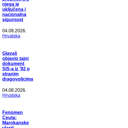
njega je
uključena i
nacionalna
sigurnost
04.08.2026.
Hrvatska
Glavaš
objavio tajni
dokument
SIS-a iz ’92 o
stranim
dragovoljcima
04.08.2026.
Hrvatska
Fenomen
Ceuta:
Marokanske
vlasti