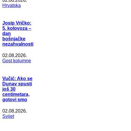
02.08.2026.
Hrvatska
Josip Vričko:
5. kolovoza –
dan
bošnjačke
nezahvalnosti
02.08.2026.
Gost kolumne
Vučić: Ako se
Dunav spusti
još 30
centimetara,
gotovi smo
02.08.2026.
Svijet