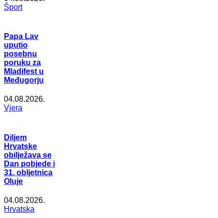
Šport
Papa Lav
uputio
posebnu
poruku za
Mladifest u
Međugorju
04.08.2026.
Vjera
Diljem
Hrvatske
obilježava se
Dan pobjede i
31. obljetnica
Oluje
04.08.2026.
Hrvatska