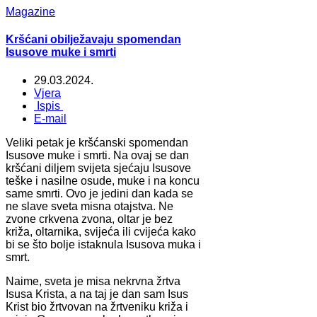
Magazine
Kršćani obilježavaju spomendan
Isusove muke i smrti
29.03.2024.
Vjera
Ispis
E-mail
Veliki petak je kršćanski spomendan
Isusove muke i smrti. Na ovaj se dan
kršćani diljem svijeta sjećaju Isusove
teške i nasilne osude, muke i na koncu
same smrti. Ovo je jedini dan kada se
ne slave sveta misna otajstva. Ne
zvone crkvena zvona, oltar je bez
križa, oltarnika, svijeća ili cvijeća kako
bi se što bolje istaknula Isusova muka i
smrt.
Naime, sveta je misa nekrvna žrtva
Isusa Krista, a na taj je dan sam Isus
Krist bio žrtvovan na žrtveniku križa i