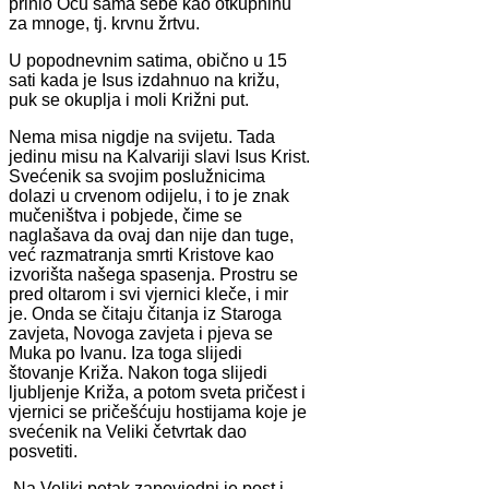
prinio Ocu sama sebe kao otkupninu
za mnoge, tj. krvnu žrtvu.
U popodnevnim satima, obično u 15
sati kada je Isus izdahnuo na križu,
puk se okuplja i moli Križni put.
Nema misa nigdje na svijetu. Tada
jedinu misu na Kalvariji slavi Isus Krist.
Svećenik sa svojim poslužnicima
dolazi u crvenom odijelu, i to je znak
mučeništva i pobjede, čime se
naglašava da ovaj dan nije dan tuge,
već razmatranja smrti Kristove kao
izvorišta našega spasenja. Prostru se
pred oltarom i svi vjernici kleče, i mir
je. Onda se čitaju čitanja iz Staroga
zavjeta, Novoga zavjeta i pjeva se
Muka po Ivanu. Iza toga slijedi
štovanje Križa. Nakon toga slijedi
ljubljenje Križa, a potom sveta pričest i
vjernici se pričešćuju hostijama koje je
svećenik na Veliki četvrtak dao
posvetiti.
Na Veliki petak zapovjedni je post i