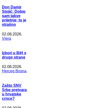
Don Damir
Stojić: Dobio
sam takve
prijetnje, to je
strašno
02.08.2026.
Vjera
Izbori u BiH s
druge strane
02.08.2026.
Herceg Bosna
Zašto SNV
Srbe pretvara
u hrvatske
crnce?