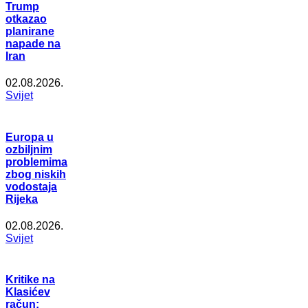
Trump
otkazao
planirane
napade na
Iran
02.08.2026.
Svijet
Europa u
ozbiljnim
problemima
zbog niskih
vodostaja
Rijeka
02.08.2026.
Svijet
Kritike na
Klasićev
račun: