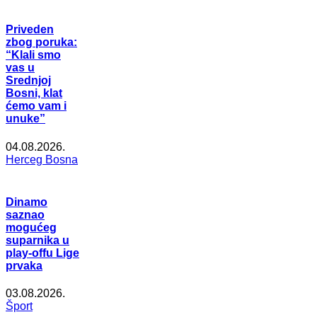
Priveden
zbog poruka:
“Klali smo
vas u
Srednjoj
Bosni, klat
ćemo vam i
unuke”
04.08.2026.
Herceg Bosna
Dinamo
saznao
mogućeg
suparnika u
play-offu Lige
prvaka
03.08.2026.
Šport