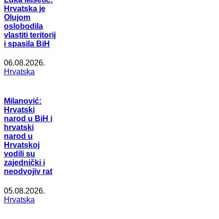
Hrvatska je
Olujom
oslobodila
vlastiti teritorij
i spasila BiH
06.08.2026.
Hrvatska
Milanović:
Hrvatski
narod u BiH i
hrvatski
narod u
Hrvatskoj
vodili su
zajednički i
neodvojiv rat
05.08.2026.
Hrvatska