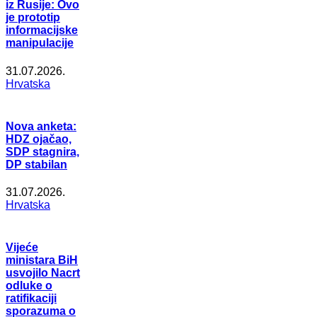
iz Rusije: Ovo
je prototip
informacijske
manipulacije
31.07.2026.
Hrvatska
Nova anketa:
HDZ ojačao,
SDP stagnira,
DP stabilan
31.07.2026.
Hrvatska
Vijeće
ministara BiH
usvojilo Nacrt
odluke o
ratifikaciji
sporazuma o