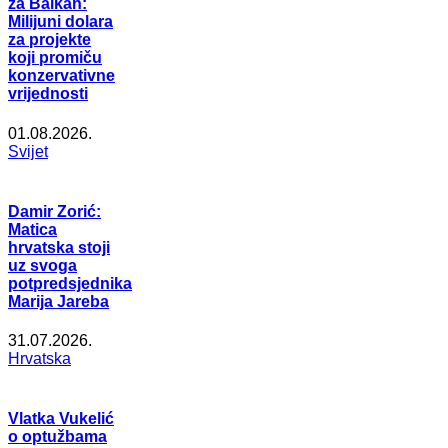
za Balkan:
Milijuni dolara
za projekte
koji promiču
konzervativne
vrijednosti
01.08.2026.
Svijet
Damir Zorić:
Matica
hrvatska stoji
uz svoga
potpredsjednika
Marija Jareba
31.07.2026.
Hrvatska
Vlatka Vukelić
o optužbama