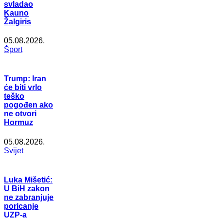
svladao
Kauno
Žalgiris
05.08.2026.
Šport
Trump: Iran
će biti vrlo
teško
pogođen ako
ne otvori
Hormuz
05.08.2026.
Svijet
Luka Mišetić:
U BiH zakon
ne zabranjuje
poricanje
UZP-a