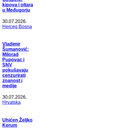
kipova i oltara
u Međugorju
30.07.2026.
Herceg Bosna
Vladimir
Šumanović:
Milorad
Pupovac i
SNV
pokušavaju
cenzurirati
znanost i
medije
30.07.2026.
Hrvatska
Uhićen Željko
Kerum