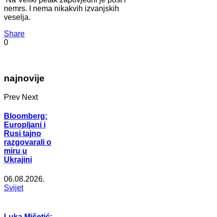
nemrs. I nema nikakvih izvanjskih
veselja.
Share
0
najnovije
Prev
Next
Bloomberg:
Europljani i
Rusi tajno
razgovarali o
miru u
Ukrajini
06.08.2026.
Svijet
Luka Mišetić: