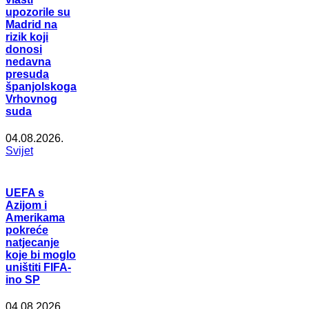
upozorile su
Madrid na
rizik koji
donosi
nedavna
presuda
španjolskoga
Vrhovnog
suda
04.08.2026.
Svijet
UEFA s
Azijom i
Amerikama
pokreće
natjecanje
koje bi moglo
uništiti FIFA-
ino SP
04.08.2026.