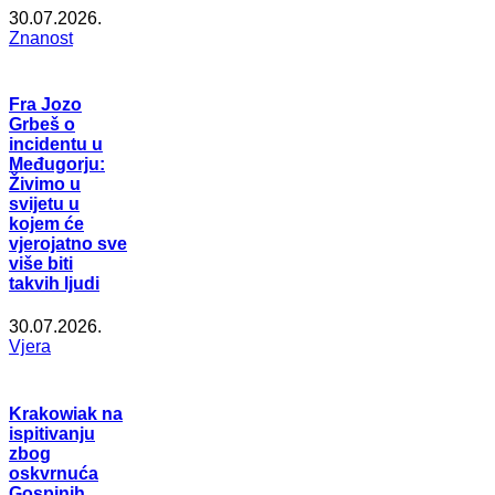
30.07.2026.
Znanost
Fra Jozo
Grbeš o
incidentu u
Međugorju:
Živimo u
svijetu u
kojem će
vjerojatno sve
više biti
takvih ljudi
30.07.2026.
Vjera
Krakowiak na
ispitivanju
zbog
oskvrnuća
Gospinih