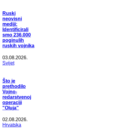
Ruski
neovisni
mediji:
Identificirali
smo 236.000
poginulih
ruskih vojnika
03.08.2026.
Svijet
Što je
prethodilo
Vojno-
redarstvenoj
operaciji
"Oluja"
02.08.2026.
Hrvatska