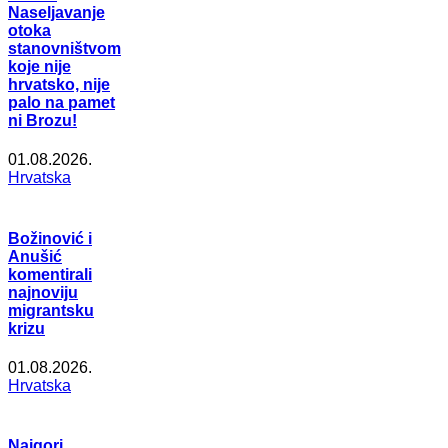
Naseljavanje
otoka
stanovništvom
koje nije
hrvatsko, nije
palo na pamet
ni Brozu!
01.08.2026.
Hrvatska
Božinović i
Anušić
komentirali
najnoviju
migrantsku
krizu
01.08.2026.
Hrvatska
Najgori