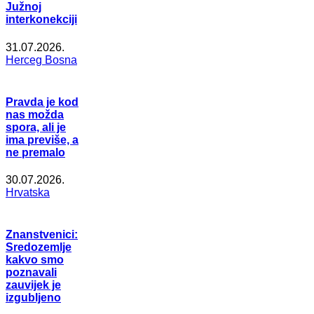
Južnoj
interkonekciji
31.07.2026.
Herceg Bosna
Pravda je kod
nas možda
spora, ali je
ima previše, a
ne premalo
30.07.2026.
Hrvatska
Znanstvenici:
Sredozemlje
kakvo smo
poznavali
zauvijek je
izgubljeno