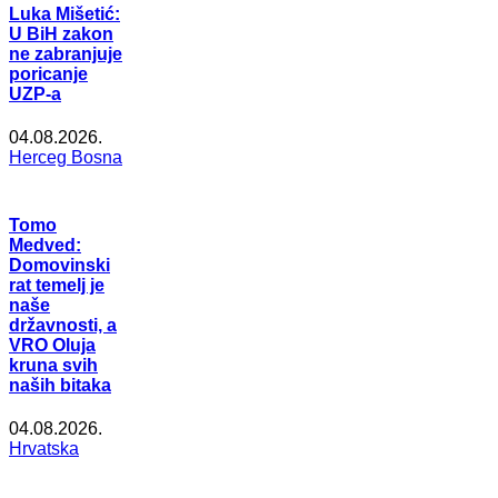
Luka Mišetić:
U BiH zakon
ne zabranjuje
poricanje
UZP-a
04.08.2026.
Herceg Bosna
Tomo
Medved:
Domovinski
rat temelj je
naše
državnosti, a
VRO Oluja
kruna svih
naših bitaka
04.08.2026.
Hrvatska