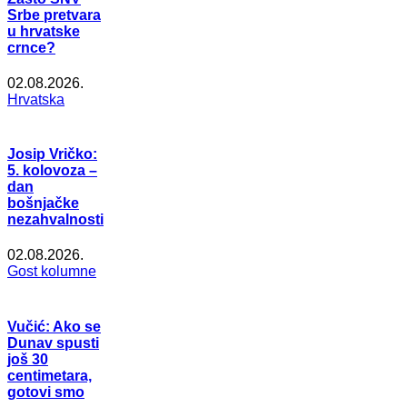
Srbe pretvara
u hrvatske
crnce?
02.08.2026.
Hrvatska
Josip Vričko:
5. kolovoza –
dan
bošnjačke
nezahvalnosti
02.08.2026.
Gost kolumne
Vučić: Ako se
Dunav spusti
još 30
centimetara,
gotovi smo