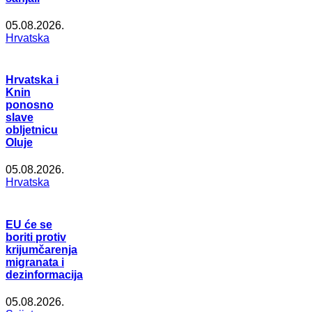
05.08.2026.
Hrvatska
Hrvatska i
Knin
ponosno
slave
obljetnicu
Oluje
05.08.2026.
Hrvatska
EU će se
boriti protiv
krijumčarenja
migranata i
dezinformacija
05.08.2026.