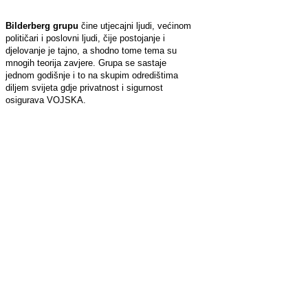
Bilderberg grupu
čine utjecajni ljudi, većinom
političari i poslovni ljudi, čije postojanje i
djelovanje je tajno, a shodno tome tema su
mnogih teorija zavjere. Grupa se sastaje
jednom godišnje i to na skupim odredištima
diljem svijeta gdje privatnost i sigurnost
osigurava VOJSKA.