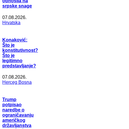
odnosila na
srpske snage
07.08.2026.
Hrvatska
Konaković:
Što je
konstitutivnost?
Što je
legitimno
predstavljanje?
07.08.2026.
Herceg Bosna
Trump
potpisao
naredbe o
ograničavanju
američkog
državljanstva