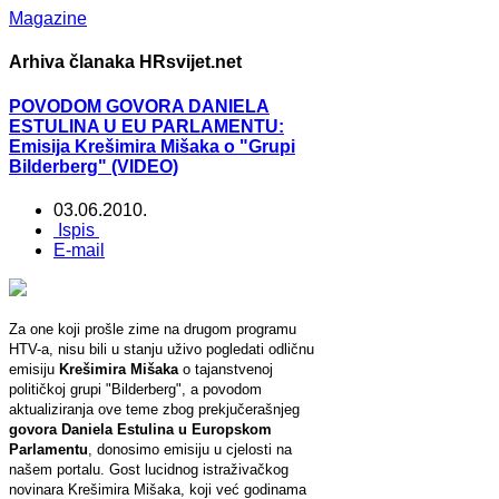
Magazine
Arhiva članaka HRsvijet.net
POVODOM GOVORA DANIELA
ESTULINA U EU PARLAMENTU:
Emisija Krešimira Mišaka o "Grupi
Bilderberg" (VIDEO)
03.06.2010.
Ispis
E-mail
Za one koji prošle zime na drugom programu
HTV-a, nisu bili u stanju uživo pogledati odličnu
emisiju
Krešimira Mišaka
o tajanstvenoj
političkoj grupi "Bilderberg", a povodom
aktualiziranja ove teme zbog prekjučerašnjeg
govora Daniela Estulina u Europskom
Parlamentu
, donosimo emisiju u cjelosti na
našem portalu. Gost lucidnog istraživačkog
novinara Krešimira Mišaka, koji već godinama