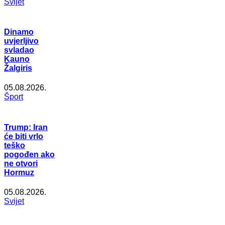
Svijet
Dinamo
uvjerljivo
svladao
Kauno
Žalgiris
05.08.2026.
Šport
Trump: Iran
će biti vrlo
teško
pogođen ako
ne otvori
Hormuz
05.08.2026.
Svijet