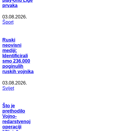
play-offu Lige
prvaka
03.08.2026.
Šport
Ruski
neovisni
mediji:
Identificirali
smo 236.000
poginulih
ruskih vojnika
03.08.2026.
Svijet
Što je
prethodilo
Vojno-
redarstvenoj
operaciji