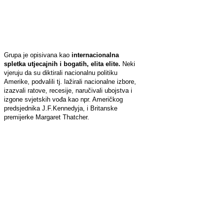
Grupa je opisivana kao
internacionalna
spletka utjecajnih i bogatih, elita elite.
Neki
vjeruju da su diktirali nacionalnu politiku
Amerike, podvalili tj. lažirali nacionalne izbore,
izazvali ratove, recesije, naručivali ubojstva i
izgone svjetskih vođa kao npr. Američkog
predsjednika J.F.Kennedyja, i Britanske
premijerke Margaret Thatcher.