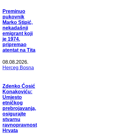
Preminuo
pukovnik
Marko Stipić,
nekadašnji
emigrant koji
je 1974.
pripremao
atentat na Tita
08.08.2026.
Herceg Bosna
Zdenko Ćosić
Konakoviću:
Umjesto
etničkog
prebrojavanja,
osigurajte
stvarnu
ravnopravnost
Hrvata