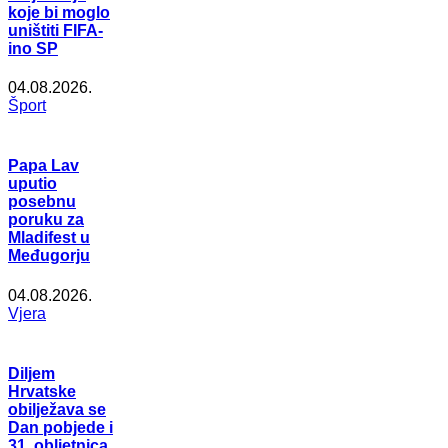
koje bi moglo
uništiti FIFA-
ino SP
04.08.2026.
Šport
Papa Lav
uputio
posebnu
poruku za
Mladifest u
Međugorju
04.08.2026.
Vjera
Diljem
Hrvatske
obilježava se
Dan pobjede i
31. obljetnica