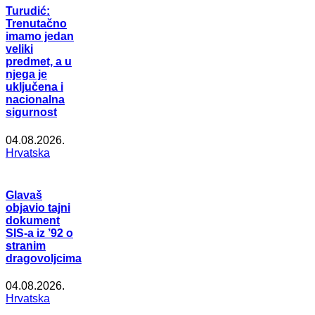
Turudić:
Trenutačno
imamo jedan
veliki
predmet, a u
njega je
uključena i
nacionalna
sigurnost
04.08.2026.
Hrvatska
Glavaš
objavio tajni
dokument
SIS-a iz ’92 o
stranim
dragovoljcima
04.08.2026.
Hrvatska