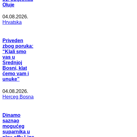
Oluje
04.08.2026.
Hrvatska
Priveden
zbog poruka:
“Klali smo
vas u
Srednjoj
Bosni, klat
ćemo vam i
unuke”
04.08.2026.
Herceg Bosna
Dinamo
saznao
mogućeg
suparnika u