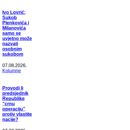
Ivo Lovrić:
Sukob
Plenkovića i
Milanovića
samo se
uvjetno može
nazvati
osobnim
sukobom
07.08.2026.
Kolumne
Provodi li
predsjednik
Republike
“crnu
operaciju”
protiv vlastite
nacije?