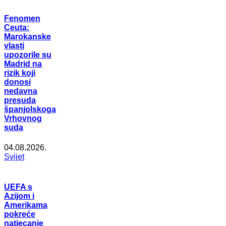
Fenomen
Ceuta:
Marokanske
vlasti
upozorile su
Madrid na
rizik koji
donosi
nedavna
presuda
španjolskoga
Vrhovnog
suda
04.08.2026.
Svijet
UEFA s
Azijom i
Amerikama
pokreće
natjecanje