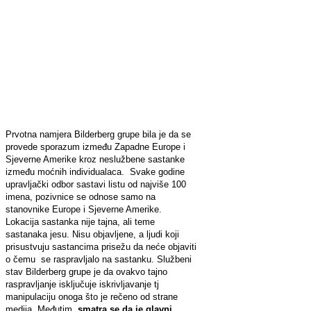
Prvotna namjera Bilderberg grupe bila je da se
provede sporazum između Zapadne Europe i
Sjeverne Amerike kroz neslužbene sastanke
između moćnih individualaca. Svake godine
upravljački odbor sastavi listu od najviše 100
imena, pozivnice se odnose samo na
stanovnike Europe i Sjeverne Amerike.
Lokacija sastanka nije tajna, ali teme
sastanaka jesu. Nisu objavljene, a ljudi koji
prisustvuju sastancima prisežu da neće objaviti
o čemu se raspravljalo na sastanku. Službeni
stav Bilderberg grupe je da ovakvo tajno
raspravljanje isključuje iskrivljavanje tj
manipulaciju onoga što je rečeno od strane
medija. Međutim,
smatra se da je glavni