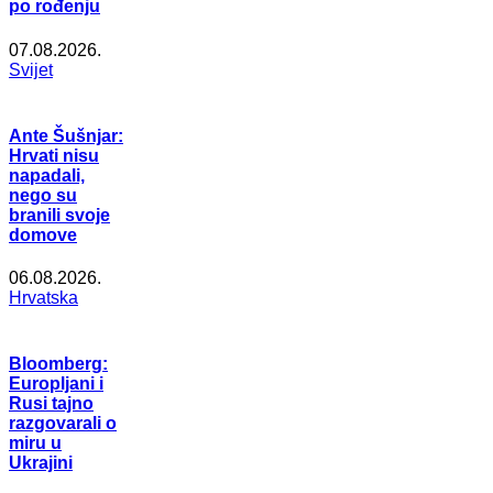
po rođenju
07.08.2026.
Svijet
Ante Šušnjar:
Hrvati nisu
napadali,
nego su
branili svoje
domove
06.08.2026.
Hrvatska
Bloomberg:
Europljani i
Rusi tajno
razgovarali o
miru u
Ukrajini