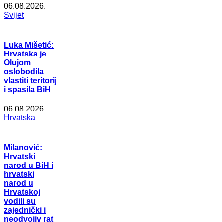
06.08.2026.
Svijet
Luka Mišetić:
Hrvatska je
Olujom
oslobodila
vlastiti teritorij
i spasila BiH
06.08.2026.
Hrvatska
Milanović:
Hrvatski
narod u BiH i
hrvatski
narod u
Hrvatskoj
vodili su
zajednički i
neodvojiv rat