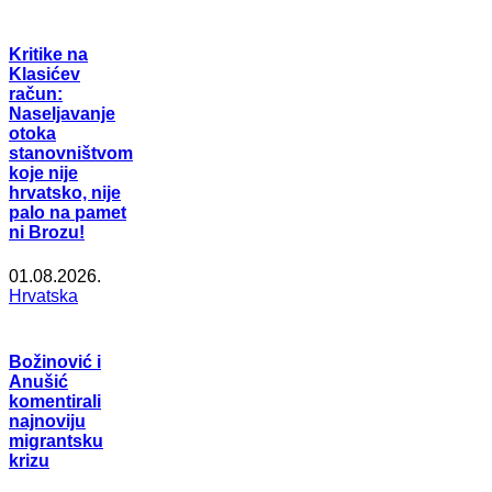
Kritike na
Klasićev
račun:
Naseljavanje
otoka
stanovništvom
koje nije
hrvatsko, nije
palo na pamet
ni Brozu!
01.08.2026.
Hrvatska
Božinović i
Anušić
komentirali
najnoviju
migrantsku
krizu