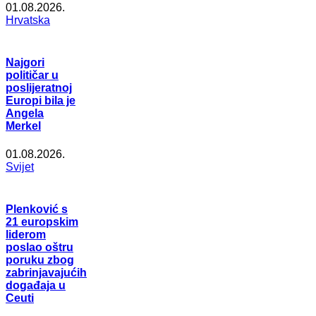
01.08.2026.
Hrvatska
Najgori
političar u
poslijeratnoj
Europi bila je
Angela
Merkel
01.08.2026.
Svijet
Plenković s
21 europskim
liderom
poslao oštru
poruku zbog
zabrinjavajućih
događaja u
Ceuti