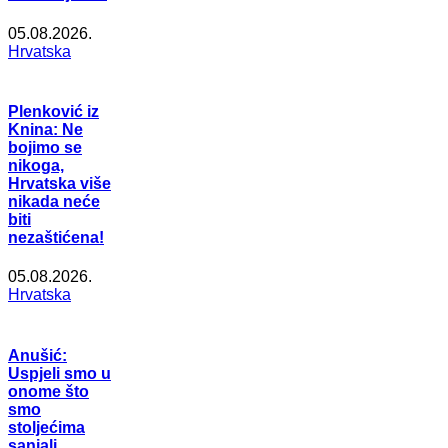
05.08.2026.
Hrvatska
Plenković iz
Knina: Ne
bojimo se
nikoga,
Hrvatska više
nikada neće
biti
nezaštićena!
05.08.2026.
Hrvatska
Anušić:
Uspjeli smo u
onome što
smo
stoljećima
sanjali