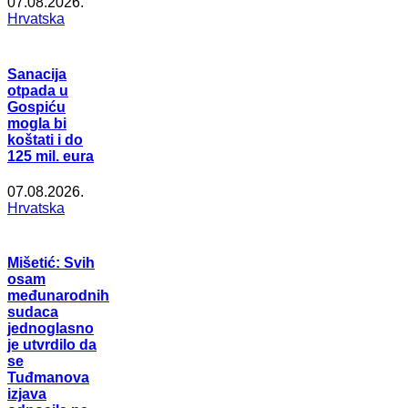
07.08.2026.
Hrvatska
Sanacija
otpada u
Gospiću
mogla bi
koštati i do
125 mil. eura
07.08.2026.
Hrvatska
Mišetić: Svih
osam
međunarodnih
sudaca
jednoglasno
je utvrdilo da
se
Tuđmanova
izjava