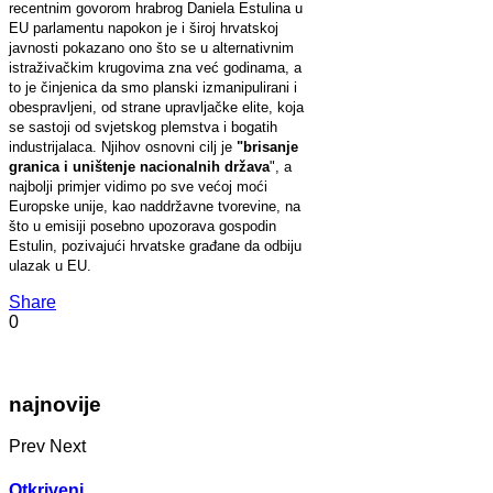
recentnim govorom hrabrog Daniela Estulina u
EU parlamentu napokon je i široj hrvatskoj
javnosti pokazano ono što se u alternativnim
istraživačkim krugovima zna već godinama, a
to je činjenica da smo planski izmanipulirani i
obespravljeni, od strane upravljačke elite, koja
se sastoji od svjetskog plemstva i bogatih
industrijalaca. Njihov osnovni cilj je
"brisanje
granica i uništenje nacionalnih država
", a
najbolji primjer vidimo po sve većoj moći
Europske unije, kao naddržavne tvorevine, na
što u emisiji posebno upozorava gospodin
Estulin, pozivajući hrvatske građane da odbiju
ulazak u EU.
Share
0
najnovije
Prev
Next
Otkriveni