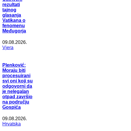
rezultati
tajnog
glasanja
Vatikana o
fenomenu
Međugorja
09.08.2026.
Vjera
Plenković:
Moraju biti
procesuirani
svi oni koji su
odgovorni da
je nelegalan
otpad završio
na području
Gospića
09.08.2026.
Hrvatska