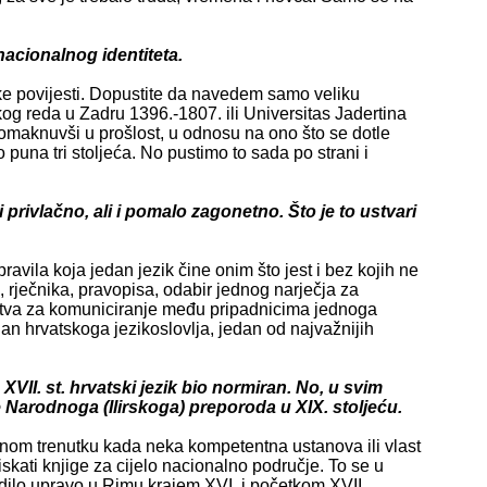
nacionalnog identiteta.
ske povijesti. Dopustite da navedem samo veliku
og reda u Zadru 1396.-1807. ili Universitas Jadertina
 pomaknuvši u prošlost, u odnosu na ono što se dotle
una tri stoljeća. No pustimo to sada po strani i
privlačno, ali i pomalo zagonetno. Što je to ustvari
ravila koja jedan jezik čine onim što jest i bez kojih ne
, rječnika, pravopisa, odabir jednog narječja za
edstva za komuniciranje među pripadnicima jednoga
n hrvatskoga jezikoslovlja, jedan od najvažnijih
VII. st. hrvatski jezik bio normiran. No, u svim
 Narodnoga (Ilirskoga) preporoda u XIX. stoljeću.
onom trenutku kada neka kompetentna ustanova ili vlast
iskati knjige za cijelo nacionalno područje. To se u
dilo upravo u Rimu krajem XVI. i početkom XVII.