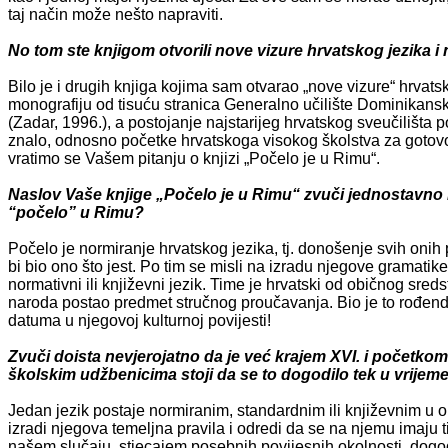
taj način može nešto napraviti.
No tom ste knjigom otvorili nove vizure hrvatskog jezika i 
Bilo je i drugih knjiga kojima sam otvarao „nove vizure“ hrvat
monografiju od tisuću stranica Generalno učilište Dominikansk
(Zadar, 1996.), a postojanje najstarijeg hrvatskog sveučilišta
znalo, odnosno početke hrvatskoga visokog školstva za gotovo p
vratimo se Vašem pitanju o knjizi „Počelo je u Rimu“.
Naslov Vaše knjige „Počelo je u Rimu“ zvuči jednostavno i 
“počelo” u Rimu?
Počelo je normiranje hrvatskog jezika, tj. donošenje svih onih p
bi bio ono što jest. Po tim se misli na izradu njegove gramatike
normativni ili književni jezik. Time je hrvatski od običnog sr
naroda postao predmet stručnog proučavanja. Bio je to rođenda
datuma u njegovoj kulturnoj povijesti!
Zvuči doista nevjerojatno da je već krajem XVI. i početkom X
školskim udžbenicima stoji da se to dogodilo tek u vrijeme
Jedan jezik postaje normiranim, standardnim ili književnim u 
izradi njegova temeljna pravila i odredi da se na njemu imaju t
našem slučaju, stjecajem posebnih povijesnih okolnosti, dogo