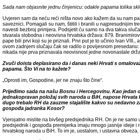
Sada nam objasnite jednu činjenicu: odakle papama tolika sk
Uvjeren sam da neću reći ništa novo ako kažem da su nam pape kro
saveznici. Pomagali su nam, štitili i branili u najpresudnijim 
navesti bezbroj primjera. Podsjetit ću samo na dva takva sluča
stvarala slobodna i neovisna hrvatska država: 879. Branimiro
pape bili prvi koji su je priznali. Prvi put je to učinio Ivan VIII.
ovom zadnjem slučaju čak se radilo o povijesnom presedanu: o
nikada nije prva priznavala neovisnost jedne novonastale drž
Zvuči doista deplasirano da i danas neki Hrvati s omalov
papama. Što Vi na to kažete?
„Oprosti im, Gospodine, jer ne znaju što čine“.
Prijeđimo sada na našu Bosnu i Hercegovinu. Kao jedan od 
jednakopravan položaj svih naroda u BiH, napose Hrvata kat
dugo trebalo RH da zauzme stajalište kakvo su nedavno zau
gospođa jadranka Kosor?
Vjerojatno mislite na bivšeg predsjednika RH. On je ne samo 
predsjednik i gospođa premijerka imaju mnogo jasnije ideje i mn
hrvatskog naroda u BiH. To im je, uostalom, i ustavna obveza.