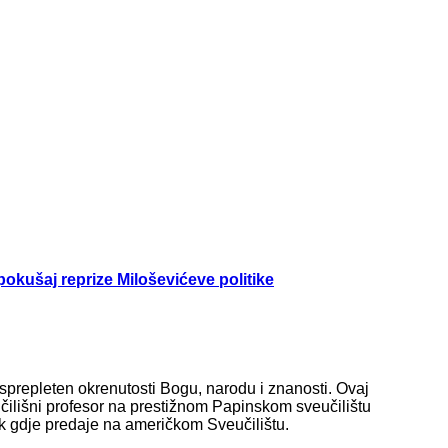
 pokušaj reprize Miloševićeve politike
isprepleten okrenutosti Bogu, narodu i znanosti. Ovaj
čilišni profesor na prestižnom Papinskom sveučilištu
ik gdje predaje na američkom Sveučilištu.