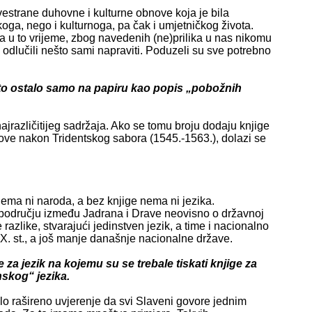
vestrane duhovne i kulturne obnove koja je bila
ga, nego i kulturnoga, pa čak i umjetničkog života.
a u to vrijeme, zbog navedenih (ne)prilika u nas nikomu
 odlučili nešto sami napraviti. Poduzeli su sve potrebno
je to ostalo samo na papiru kao popis „pobožnih
ajrazličitijeg sadržaja. Ako se tomu broju dodaju knjige
nove nakon Tridentskog sabora (1545.-1563.), dolazi se
nema ni naroda, a bez knjige nema ni jezika.
području između Jadrana i Drave neovisno o državnoj
 razlike, stvarajući jedinstven jezik, a time i nacionalno
IX. st., a još manje današnje nacionalne države.
e za jezik na kojemu su se trebale tiskati knjige za
skog“ jezika.
ilo rašireno uvjerenje da svi Slaveni govore jednim