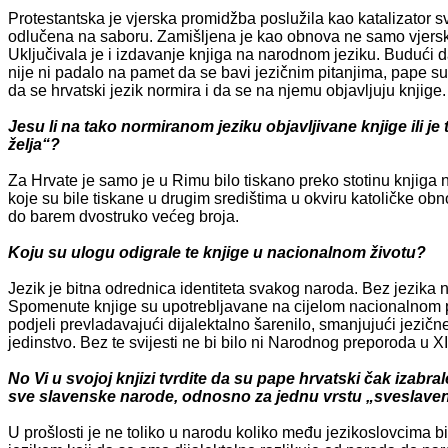
Protestantska je vjerska promidžba poslužila kao katalizator s
odlučena na saboru. Zamišljena je kao obnova ne samo vjersko
Uključivala je i izdavanje knjiga na narodnom jeziku. Budući d
nije ni padalo na pamet da se bavi jezičnim pitanjima, pape su
da se hrvatski jezik normira i da se na njemu objavljuju knjige.
Jesu li na tako normiranom jeziku objavljivane knjige ili 
želja“?
Za Hrvate je samo je u Rimu bilo tiskano preko stotinu knjiga n
koje su bile tiskane u drugim središtima u okviru katoličke ob
do barem dvostruko većeg broja.
Koju su ulogu odigrale te knjige u nacionalnom životu?
Jezik je bitna odrednica identiteta svakog naroda. Bez jezika 
Spomenute knjige su upotrebljavane na cijelom nacionalnom 
podjeli prevladavajući dijalektalno šarenilo, smanjujući jezične
jedinstvo. Bez te svijesti ne bi bilo ni Narodnog preporoda u X
No Vi u svojoj knjizi tvrdite da su pape hrvatski čak izabral
sve slavenske narode, odnosno za jednu vrstu „sveslaven
U prošlosti je ne toliko u narodu koliko među jezikoslovcima b