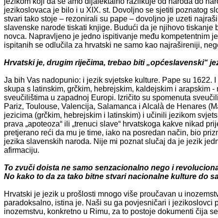
jezikom koji da se amo dijalektalno razlikuje od naroda do na
jezikoslovaca je bilo i u XIX. st. Dovoljno se sjetiti poznatog
stvari tako stoje – rezonirali su pape – dovoljno je uzeti najraši
slavenske narode tiskati knjige. Budući da je njihovo tiskanje 
novca. Napravljeno je jedno ispitivanje među kompetentnim jezi
ispitanih se odlučila za hrvatski ne samo kao najrašireniji, nego 
Hrvatski je, drugim riječima, trebao biti „općeslavenski“ jez
Ja bih Vas nadopunio: i jezik svjetske kulture. Pape su 1622. I
skupa s latinskim, grčkim, hebrejskim, kaldejskim i arapskim -
sveučilištima u zapadnoj Europi. Izričito su spomenuta sveučil
Pariz, Toulouse, Valencija, Salamanca i Alcalà de Henares (Mad
jezicima (grčkim, hebrejskim i latinskim) i učinili jezikom svjetsk
prava „apoteoza“ ili „trenuci slave“ hrvatskoga kakve nikad prije
pretjerano reći da mu je time, iako na posredan način, bio p
jezika slavenskih naroda. Nije mi poznat slučaj da je jezik 
afirmaciju.
To zvuči doista ne samo senzacionalno nego i revolucion
No kako to da za tako bitne stvari nacionalne kulture do sa
Hrvatski je jezik u prošlosti mnogo više proučavan u inozemst
paradoksalno, istina je. Naši su ga povjesničari i jezikoslovci
inozemstvu, konkretno u Rimu, za to postoje dokumenti čija s