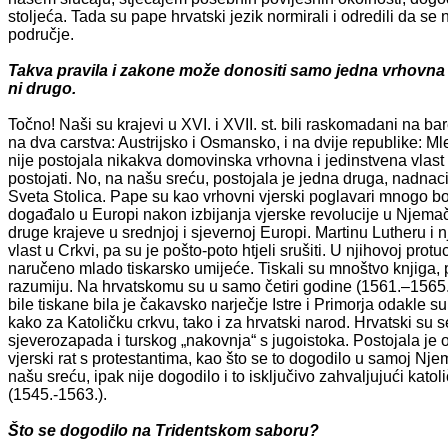
stoljeća. Tada su pape hrvatski jezik normirali i odredili da se
područje.
Takva pravila i zakone može donositi samo jedna vrhovna na
ni drugo.
Točno! Naši su krajevi u XVI. i XVII. st. bili raskomadani na ba
na dva carstva: Austrijsko i Osmansko, i na dvije republike: 
nije postojala nikakva domovinska vrhovna i jedinstvena vlast 
postojati. No, na našu sreću, postojala je jedna druga, nadnaci
Sveta Stolica. Pape su kao vrhovni vjerski poglavari mnogo bol
događalo u Europi nakon izbijanja vjerske revolucije u Njemač
druge krajeve u srednjoj i sjevernoj Europi. Martinu Lutheru i
vlast u Crkvi, pa su je pošto-poto htjeli srušiti. U njihovoj pro
naručeno mlado tiskarsko umijeće. Tiskali su mnoštvo knjiga, p
razumiju. Na hrvatskomu su u samo četiri godine (1561.–1565.) 
bile tiskane bila je čakavsko narječje Istre i Primorja odakle su p
kako za Katoličku crkvu, tako i za hrvatski narod. Hrvatski su 
sjeverozapada i turskog „nakovnja“ s jugoistoka. Postojala je o
vjerski rat s protestantima, kao što se to dogodilo u samoj N
našu sreću, ipak nije dogodilo i to isključivo zahvaljujući kat
(1545.-1563.).
Što se dogodilo na Tridentskom saboru?