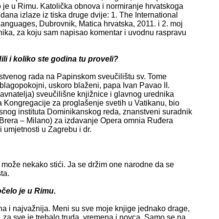
lo je u Rimu. Katolička obnova i normiranje hrvatskoga
dana izlaze iz tiska druge dvije: 1. The International
anguages, Dubrovnik, Matica hrvatska, 2011. i 2. moj
vnika, za koju sam napisao komentar i uvodnu raspravu
dili i koliko ste godina tu proveli?
stvenog rada na Papinskom sveučilištu sv. Tome
blagopokojni, uskoro blaženi, papa Ivan Pavao II.
vnatelja) sveučilišne knjižnice i glavnog urednika
 Kongregacije za proglašenje svetih u Vatikanu, bio
esnog instituta Dominikanskog reda, znanstveni suradnik
 (Brera – Milano) za izdavanje Opera omnia Ruđera
 umjetnosti u Zagrebu i dr.
sve može nekako stići. Ja se držim one narodne da se
ta.
očelo je u Rimu.
 ona i najvažnija. Meni su sve moje knjige jednako drage,
, za sve je trebalo truda, vremena i novca. Samo se na