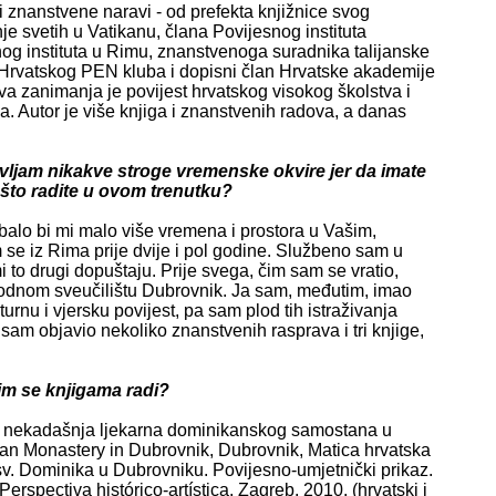
 znanstvene naravi - od prefekta knjižnice svog
e svetih u Vatikanu, člana Povijesnog instituta
g instituta u Rimu, znanstvenoga suradnika talijanske
i Hrvatskog PEN kluba i dopisni član Hrvatske akademije
va zanimanja je povijest hrvatskog visokog školstva i
a. Autor je više knjiga i znanstvenih radova, a danas
avljam nikakve stroge vremenske okvire jer da imate
 što radite u ovom trenutku?
balo bi mi malo više vremena i prostora u Vašim,
 se iz Rima prije dvije i pol godine. Službeno sam u
mi to drugi dopuštaju. Prije svega, čim sam se vratio,
dnom sveučilištu Dubrovnik. Ja sam, međutim, imao
urnu i vjersku povijest, pa sam plod tih istraživanja
sam objavio nekoliko znanstvenih rasprava i tri knjige,
jim se knjigama radi?
 i nekadašnja ljekarna dominikanskog samostana u
can Monastery in Dubrovnik, Dubrovnik, Matica hrvatska
sv. Dominika u Dubrovniku. Povijesno-umjetnički prikaz.
spectiva histórico-artística, Zagreb, 2010. (hrvatski i