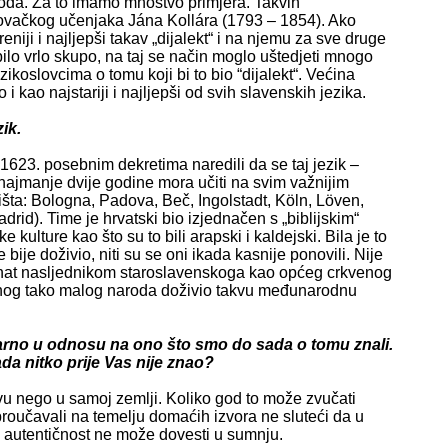
roda. Za to imamo mnoštvo primjera. Takvih
 slovačkog učenjaka Jána Kollára (1793 – 1854). Ako
reniji i najljepši takav „dijalekt“ i na njemu za sve druge
bilo vrlo skupo, na taj se način moglo uštedjeti mnogo
koslovcima o tomu koji bi to bio “dijalekt“. Većina
i kao najstariji i najljepši od svih slavenskih jezika.
ik.
 1623. posebnim dekretima naredili da se taj jezik –
 najmanje dvije godine mora učiti na svim važnijim
išta: Bologna, Padova, Beč, Ingolstadt, Köln, Löven,
rid). Time je hrvatski bio izjednačen s „biblijskim“
e kulture kao što su to bili arapski i kaldejski. Bila je to
 bije doživio, niti su se oni ikada kasnije ponovili. Nije
riznat nasljednikom staroslavenskoga kao općeg crkvenog
jednog tako malog naroda doživio takvu međunarodnu
arno u odnosu na ono što smo do sada o tomu znali.
da nitko prije Vas nije znao?
vu nego u samoj zemlji. Koliko god to može zvučati
 proučavali na temelju domaćih izvora ne sluteći da u
e autentičnost ne može dovesti u sumnju.