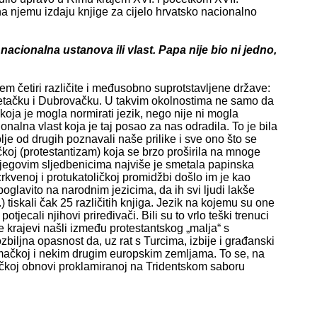
 na njemu izdaju knjige za cijelo hrvatsko nacionalno
cionalna ustanova ili vlast. Papa nije bio ni jedno,
rem četiri različite i međusobno suprotstavljene države:
Mletačku i Dubrovačku. U takvim okolnostima ne samo da
koja je mogla normirati jezik, nego nije ni mogla
onalna vlast koja je taj posao za nas odradila. To je bila
je od drugih poznavali naše prilike i sve ono što se
koj (protestantizam) koja se brzo proširila na mnoge
 njegovim sljedbenicima najviše je smetala papinska
tucrkvenoj i protukatoličkoj promidžbi došlo im je kao
oglavito na narodnim jezicima, da ih svi ljudi lakše
tiskali čak 25 različitih knjiga. Jezik na kojemu su one
otjecali njihovi priređivači. Bili su to vrlo teški trenuci
se krajevi našli između protestantskog „malja“ s
zbiljna opasnost da, uz rat s Turcima, izbije i građanski
jemačkoj i nekim drugim europskim zemljama. To se, na
oličkoj obnovi proklamiranoj na Tridentskom saboru