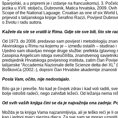
španjolski, a u pripremi je i izdanje na francuskomu). 3. Poče
jezika u XVII. stoljeću, Dubrovnik, Matica hrvatska, 2009. Ovih 
Scope of the National Laguage. Croatian as one of six World L
prijevod s talijanskoga knjige Serafino Razzi, Povijest Dubro
o životu i radu autora.
Kažete da ste se vratili iz Rima. Gdje ste sve bili, što ste ra
Od 1973. do 2008. predavao sam povijest i metodologiju znan
Akvinskoga u Rimu na kojemu je – između ostalih – studirao i 
Ujedno sam obavljao mnoge druge službe: prefekta (glavnog ra
časopisa Angelicum istoga sveučilišta, znanstvenog savjetnika
predsjednik Hrvatskoga povijesnog instituta, zatim član Povij
talijanske “Accademia Nazionale delle Scienze detta dei XL”
Boškovića (2002.-), dopisni član Hrvatske akademije znanosti i
Posla Vam, očito, nije nedostajalo.
Bilo ga je i previše. No kad je čovjek zdrav i kad voli raditi, 
bolje istrošiti radeći, nego zahrđati ležeći. Od ležanja nema niš
Od svih vaših knjiga čini se da je najvažnija ona zadnja: P
Možda je ta knjiga Vama najzanimljivija, ali je teško reći je li
kao i jednoj majci njezina djeca. Za sve sam se morao uznojiti