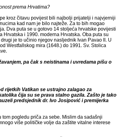
lonost prema Hrvatima?
z čitavu povijest bili najbolji prijatelji i najvjerniji
trenucima kad nam je bilo najteže. Za to bih mogao
ja. Dva puta se u gotovo 14 stoljeća hrvatske povijesti
va Hrvatska i 1990. moderna Hrvatska. Oba puta su
, a drugi je to učinio njegov nasljednik Ivan Pavao II. U
d Westfallskog mira (1648.) do 1991. Sv. Stolica
ave.
ažavanjem, pa čak s neistinama i uvredama pišu o
rijetkih Vatikan se ustrajno zalagao za
olika čija su se prava stalno gazila. Zašto je tako
zeli predsjednik dr. Ivo Josipović i premijerka
u tom pogledu priča za sebe. Mislim da sadašnji
ogo više političke volje da zaštite vitalne interese