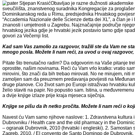
Obavljao je razne dužnosti akademske i
sveučilišta, znanstvenog suradnika Kongregacije za proglašenj
Dominikanskog reda u Rimu, predsjednika Hrvatskog povijesno
“Accademia Nazionale delle Scienze detta dei XL”, a član je 
znanosti i umjetnosti u Zagrebu. Najznačajnije područje njego
hrvatskog jezika gdje je hrvatski jezik postavio tamo gdje spad
govori za Večernji list.
Kad sam Vas zamolio za razgovor, tražili ste da Vam ne st
mnogo posla. Možete li nam reći, za uvod u ovaj razgovor,
Pitate što trenutačno radim? Da odgovorim na Vaše pitanje tre
oprostite, našim novinama. Reći ću Vam vrlo kratko: vratio sam
mirovini, što znači da bih trebao mirovati. No ne mirujem, niti 
zamoljen sam da preuzmem predavanja povijesti na Međunaro
druge planove. Cio život sam po Europi istraživao hrvatsku kult
želio staviti na papir. No popustio sam. Istina, u međuvremenu 
a dvije knjige izlaze prije kraja mjeseca siječnja.
Knjige se pišu da ih netko pročita. Možete li nam reći o ko
Navest ću Vam samo njihove naslove: 1. Zdravstvena kultura
Dubrovniku / Health care and the old pharmacy in the Domini
– ogranak Dubrovnik, 2010 (hrvatski i engleski). 2. Samostan 
Zagreb, 2010. / El convento de Santo Domingo de Dubrovnik. Per