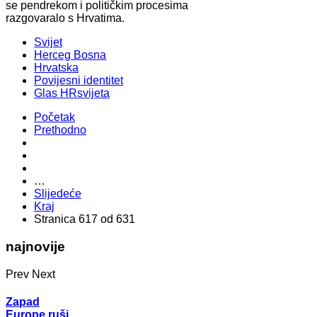
se pendrekom i političkim procesima
razgovaralo s Hrvatima.
Svijet
Herceg Bosna
Hrvatska
Povijesni identitet
Glas HRsvijeta
Početak
Prethodno
…
Slijedeće
Kraj
Stranica 617 od 631
najnovije
Prev
Next
Zapad
Europe ruši