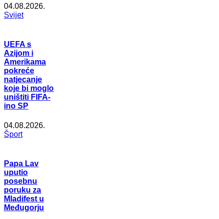
04.08.2026.
Svijet
UEFA s
Azijom i
Amerikama
pokreće
natjecanje
koje bi moglo
uništiti FIFA-
ino SP
04.08.2026.
Šport
Papa Lav
uputio
posebnu
poruku za
Mladifest u
Međugorju