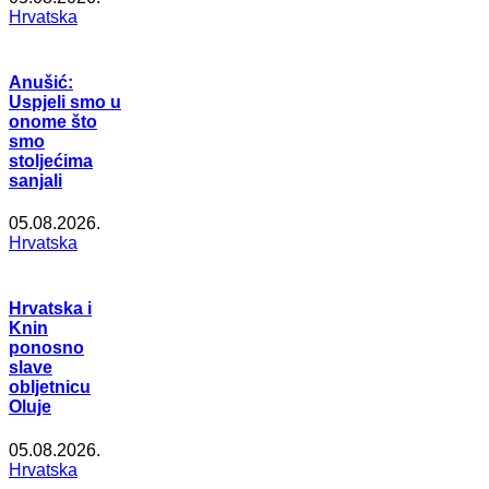
Hrvatska
Anušić:
Uspjeli smo u
onome što
smo
stoljećima
sanjali
05.08.2026.
Hrvatska
Hrvatska i
Knin
ponosno
slave
obljetnicu
Oluje
05.08.2026.
Hrvatska