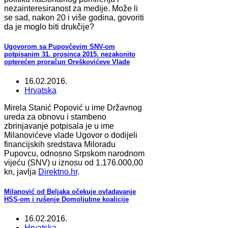
nezainteresiranost za medije. Može li
se sad, nakon 20 i više godina, govoriti
da je moglo biti drukčije?
Ugovorom sa Pupovčevim SNV-om
potpisanim 31. prosinca 2015. nezakonito
opterećen proračun Oreškovićeve Vlade
16.02.2016.
Hrvatska
Mirela Stanić Popović u ime Državnog
ureda za obnovu i stambeno
zbrinjavanje potpisala je u ime
Milanovićeve vlade Ugovor o dodijeli
financijskih sredstava Miloradu
Pupovcu, odnosno Srpskom narodnom
vijeću (SNV) u iznosu od 1.176.000,00
kn, javlja
Direktno.hr
.
Milanović od Beljaka očekuje ovladavanje
HSS-om i rušenje Domoljubne koalicije
16.02.2016.
Hrvatska