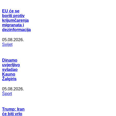
EU će se
boriti protiv
krijumčarenja
migranata i
dezinformacija
05.08.2026.
Svijet
Dinamo
uvjerljivo
svladao
Kauno
Žalgiris
05.08.2026.
Šport
Trump: Iran
će biti vrlo