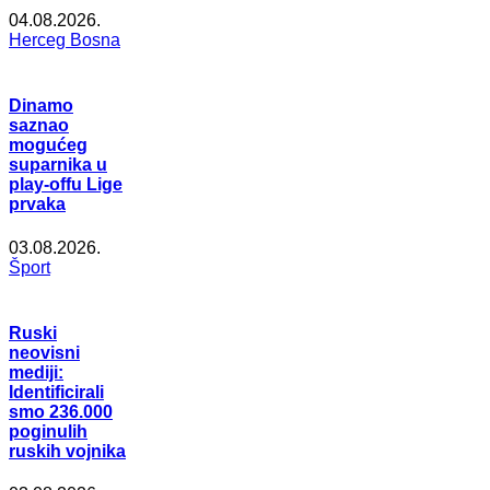
04.08.2026.
Herceg Bosna
Dinamo
saznao
mogućeg
suparnika u
play-offu Lige
prvaka
03.08.2026.
Šport
Ruski
neovisni
mediji:
Identificirali
smo 236.000
poginulih
ruskih vojnika