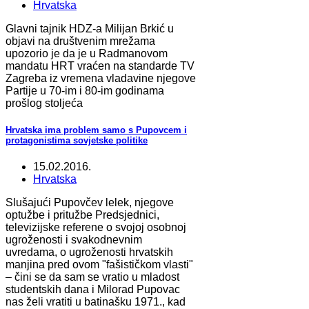
Hrvatska
Glavni tajnik HDZ-a Milijan Brkić u
objavi na društvenim mrežama
upozorio je da je u Radmanovom
mandatu HRT vraćen na standarde TV
Zagreba iz vremena vladavine njegove
Partije u 70-im i 80-im godinama
prošlog stoljeća
Hrvatska ima problem samo s Pupovcem i
protagonistima sovjetske politike
15.02.2016.
Hrvatska
Slušajući Pupovčev lelek, njegove
optužbe i pritužbe Predsjednici,
televizijske referene o svojoj osobnoj
ugroženosti i svakodnevnim
uvredama, o ugroženosti hrvatskih
manjina pred ovom "fašističkom vlasti"
– čini se da sam se vratio u mladost
studentskih dana i Milorad Pupovac
nas želi vratiti u batinašku 1971., kad