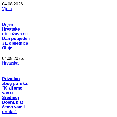
04.08.2026.
Vjera
Diljem
Hrvatske
obilježava se
Dan pobjede i
31. obljetnica
Oluje
04.08.2026.
Hrvatska
Priveden
zbog poruka:
“Klali smo
vas u
Srednjoj
Bosni, klat
ćemo vam i
unuke”