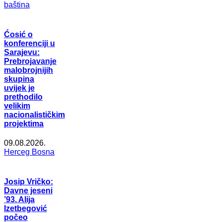
baština
Ćosić o
konferenciji u
Sarajevu:
Prebrojavanje
malobrojnijih
skupina
uvijek je
prethodilo
velikim
nacionalističkim
projektima
09.08.2026.
Herceg Bosna
Josip Vričko:
Davne jeseni
’93. Alija
Izetbegović
počeo