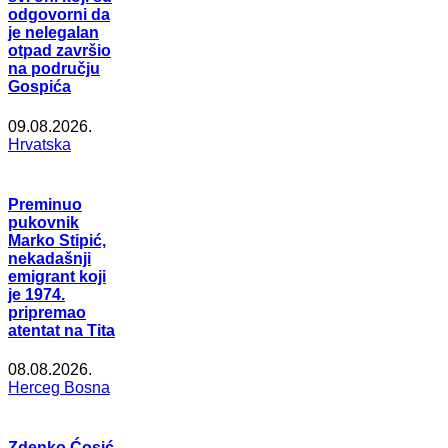
odgovorni da
je nelegalan
otpad završio
na području
Gospića
09.08.2026.
Hrvatska
Preminuo
pukovnik
Marko Stipić,
nekadašnji
emigrant koji
je 1974.
pripremao
atentat na Tita
08.08.2026.
Herceg Bosna
Zdenko Ćosić