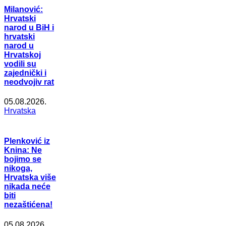
Milanović:
Hrvatski
narod u BiH i
hrvatski
narod u
Hrvatskoj
vodili su
zajednički i
neodvojiv rat
05.08.2026.
Hrvatska
Plenković iz
Knina: Ne
bojimo se
nikoga,
Hrvatska više
nikada neće
biti
nezaštićena!
05.08.2026.