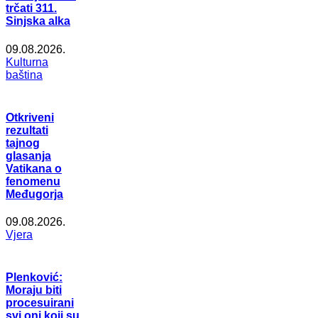
trčati 311.
Sinjska alka
09.08.2026.
Kulturna
baština
Otkriveni
rezultati
tajnog
glasanja
Vatikana o
fenomenu
Međugorja
09.08.2026.
Vjera
Plenković:
Moraju biti
procesuirani
svi oni koji su