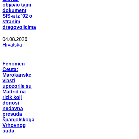
objavio tajni
dokument
SIS-a iz ’92 o
stranim
dragovoljcima
04.08.2026.
Hrvatska
Fenomen
Ceuta:
Marokanske
vlasti
upozorile su
Madrid na
rizik koji
donosi
nedavna
presuda
španjolskoga
Vrhovnog
suda