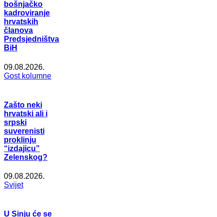
bošnjačko
kadroviranje
hrvatskih
članova
Predsjedništva
BiH
09.08.2026.
Gost kolumne
Zašto neki
hrvatski ali i
srpski
suverenisti
proklinju
“izdajicu”
Zelenskog?
09.08.2026.
Svijet
U Sinju će se