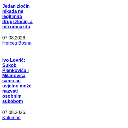
Jedan zločin
nikada ne
legitimira
drugi zločin, a
niti odmazdu
07.08.2026.
Herceg Bosna
Ivo Lovrić:
Sukob
Plenkovića i
Milanovića
samo se
uvjetno može
nazvati
osobnim
sukobom
07.08.2026.
Kolumne