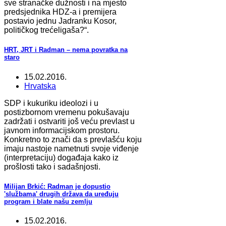
sve stranačke dužnosti i na mjesto
predsjednika HDZ-a i premijera
postavio jednu Jadranku Kosor,
političkog trećeligaša?“.
HRT, JRT i Radman – nema povratka na
staro
15.02.2016.
Hrvatska
SDP i kukuriku ideolozi i u
postizbornom vremenu pokušavaju
zadržati i ostvariti još veću prevlast u
javnom informacijskom prostoru.
Konkretno to znači da s prevlašću koju
imaju nastoje nametnuti svoje viđenje
(interpretaciju) događaja kako iz
prošlosti tako i sadašnjosti.
Milijan Brkić: Radman je dopustio
'službama' drugih država da uređuju
program i blate našu zemlju
15.02.2016.