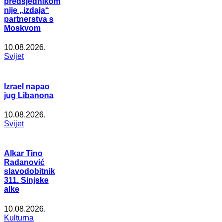
predsjednikom
nije „izdaja“
partnerstva s
Moskvom
10.08.2026.
Svijet
Izrael napao
jug Libanona
10.08.2026.
Svijet
Alkar Tino
Radanović
slavodobitnik
311. Sinjske
alke
10.08.2026.
Kulturna