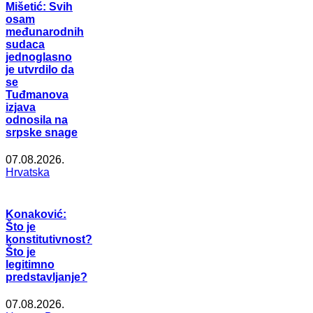
Mišetić: Svih
osam
međunarodnih
sudaca
jednoglasno
je utvrdilo da
se
Tuđmanova
izjava
odnosila na
srpske snage
07.08.2026.
Hrvatska
Konaković:
Što je
konstitutivnost?
Što je
legitimno
predstavljanje?
07.08.2026.