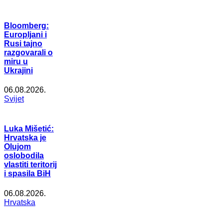
Bloomberg:
Europljani i
Rusi tajno
razgovarali o
miru u
Ukrajini
06.08.2026.
Svijet
Luka Mišetić:
Hrvatska je
Olujom
oslobodila
vlastiti teritorij
i spasila BiH
06.08.2026.
Hrvatska