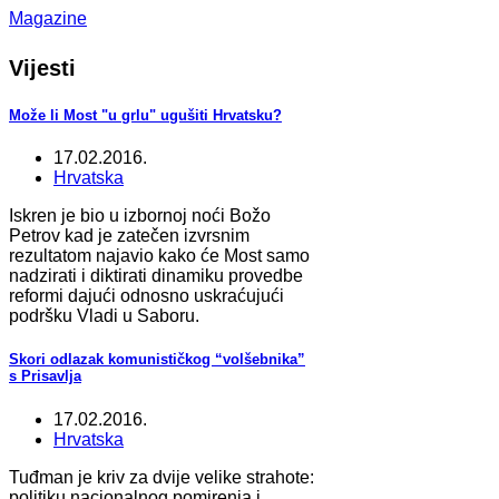
Magazine
Vijesti
Može li Most "u grlu" ugušiti Hrvatsku?
17.02.2016.
Hrvatska
Iskren je bio u izbornoj noći Božo
Petrov kad je zatečen izvrsnim
rezultatom najavio kako će Most samo
nadzirati i diktirati dinamiku provedbe
reformi dajući odnosno uskraćujući
podršku Vladi u Saboru.
Skori odlazak komunističkog “volšebnika”
s Prisavlja
17.02.2016.
Hrvatska
Tuđman je kriv za dvije velike strahote:
politiku nacionalnog pomirenja i