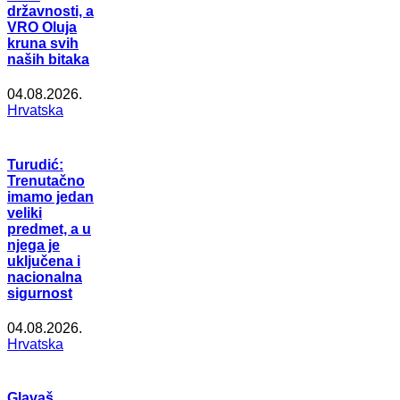
državnosti, a
VRO Oluja
kruna svih
naših bitaka
04.08.2026.
Hrvatska
Turudić:
Trenutačno
imamo jedan
veliki
predmet, a u
njega je
uključena i
nacionalna
sigurnost
04.08.2026.
Hrvatska
Glavaš