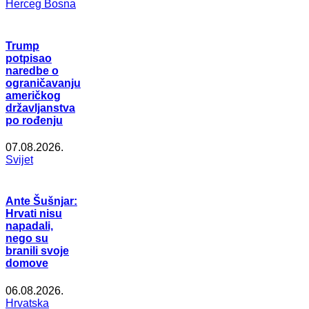
Herceg Bosna
Trump
potpisao
naredbe o
ograničavanju
američkog
državljanstva
po rođenju
07.08.2026.
Svijet
Ante Šušnjar:
Hrvati nisu
napadali,
nego su
branili svoje
domove
06.08.2026.
Hrvatska