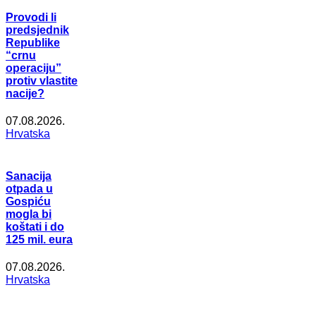
Provodi li
predsjednik
Republike
“crnu
operaciju”
protiv vlastite
nacije?
07.08.2026.
Hrvatska
Sanacija
otpada u
Gospiću
mogla bi
koštati i do
125 mil. eura
07.08.2026.
Hrvatska