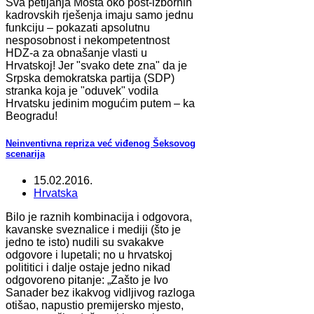
Sva petljanja Mosta oko post-izbornih
kadrovskih rješenja imaju samo jednu
funkciju – pokazati apsolutnu
nesposobnost i nekompetentnost
HDZ-a za obnašanje vlasti u
Hrvatskoj! Jer "svako dete zna" da je
Srpska demokratska partija (SDP)
stranka koja je "oduvek" vodila
Hrvatsku jedinim mogućim putem – ka
Beogradu!
Neinventivna repriza već viđenog Šeksovog
scenarija
15.02.2016.
Hrvatska
Bilo je raznih kombinacija i odgovora,
kavanske sveznalice i mediji (što je
jedno te isto) nudili su svakakve
odgovore i lupetali; no u hrvatskoj
polititici i dalje ostaje jedno nikad
odgovoreno pitanje: „Zašto je Ivo
Sanader bez ikakvog vidljivog razloga
otišao, napustio premijersko mjesto,