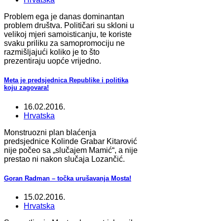
Problem ega je danas dominantan
problem društva. Političari su skloni u
velikoj mjeri samoisticanju, te koriste
svaku priliku za samopromociju ne
razmišljajući koliko je to što
prezentiraju uopće vrijedno.
Meta je predsjednica Republike i politika
koju zagovara!
16.02.2016.
Hrvatska
Monstruozni plan blaćenja
predsjednice Kolinde Grabar Kitarović
nije počeo sa „slučajem Mamić“, a nije
prestao ni nakon slučaja Lozančić.
Goran Radman – točka urušavanja Mosta!
15.02.2016.
Hrvatska