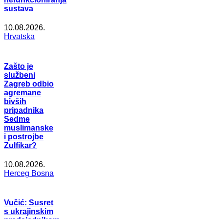
sustava
10.08.2026.
Hrvatska
Zašto je
službeni
Zagreb odbio
agremane
bivših
pripadnika
Sedme
muslimanske
i postrojbe
Zulfikar?
10.08.2026.
Herceg Bosna
Vučić: Susret
s ukrajinskim