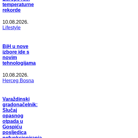
temperaturne
rekorde
10.08.2026.
Lifestyle
BiH u nove
izbore ide s
novim
tehnologijama
10.08.2026.
Herceg Bosna
Varaždinski
gradonačelnik:
Slučaj
opasnog
otpada u
Gospiću
posljedica
nefunkcioniranja