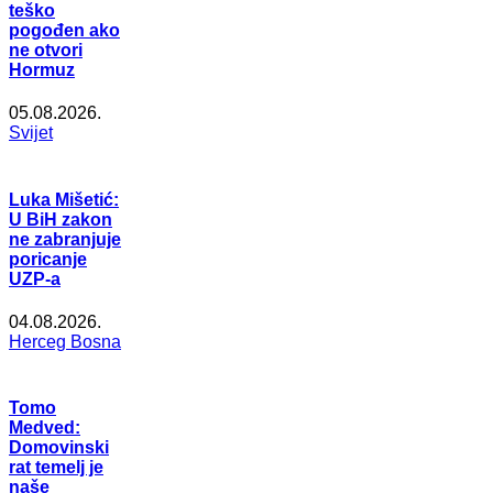
teško
pogođen ako
ne otvori
Hormuz
05.08.2026.
Svijet
Luka Mišetić:
U BiH zakon
ne zabranjuje
poricanje
UZP-a
04.08.2026.
Herceg Bosna
Tomo
Medved:
Domovinski
rat temelj je
naše