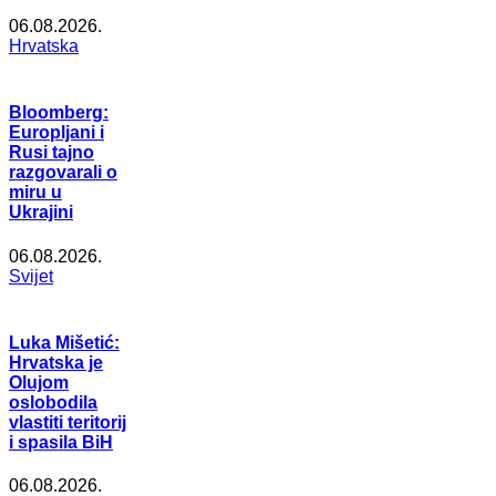
06.08.2026.
Hrvatska
Bloomberg:
Europljani i
Rusi tajno
razgovarali o
miru u
Ukrajini
06.08.2026.
Svijet
Luka Mišetić:
Hrvatska je
Olujom
oslobodila
vlastiti teritorij
i spasila BiH
06.08.2026.