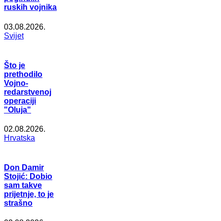
ruskih vojnika
03.08.2026.
Svijet
Što je
prethodilo
Vojno-
redarstvenoj
operaciji
"Oluja"
02.08.2026.
Hrvatska
Don Damir
Stojić: Dobio
sam takve
prijetnje, to je
strašno