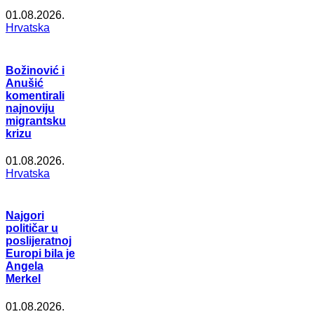
01.08.2026.
Hrvatska
Božinović i
Anušić
komentirali
najnoviju
migrantsku
krizu
01.08.2026.
Hrvatska
Najgori
političar u
poslijeratnoj
Europi bila je
Angela
Merkel
01.08.2026.