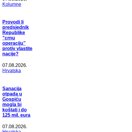
Kolumne
Provodi li
predsjednik
Republike
“crnu
operaciju”
protiv vlastite
nacije?
07.08.2026.
Hrvatska
Sanacija
otpada u
Gospiću
mogla bi
koštati i do
125 mil. eura
07.08.2026.
Hrvatska