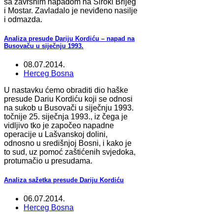
sa završnim napadom na Široki Brijeg
i Mostar. Zavladalo je neviđeno nasilje
i odmazda.
Analiza presude Dariju Kordiću – napad na
Busovaču u siječnju 1993.
08.07.2014.
Herceg Bosna
U nastavku ćemo obraditi dio haške
presude Dariu Kordiću koji se odnosi
na sukob u Busovači u siječnju 1993.
točnije 25. siječnja 1993., iz čega je
vidljivo tko je započeo napadne
operacije u Lašvanskoj dolini,
odnosno u središnjoj Bosni, i kako je
to sud, uz pomoć zaštićenih svjedoka,
protumačio u presudama.
Analiza sažetka presude Dariju Kordiću
06.07.2014.
Herceg Bosna