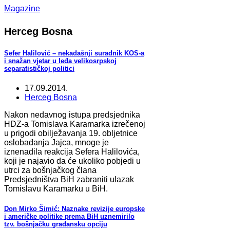
Magazine
Herceg Bosna
Sefer Halilović – nekadašnji suradnik KOS-a
i snažan vjetar u leđa velikosrpskoj
separatističkoj politici
17.09.2014.
Herceg Bosna
Nakon nedavnog istupa predsjednika
HDZ-a Tomislava Karamarka izrečenoj
u prigodi obilježavanja 19. obljetnice
oslobađanja Jajca, mnoge je
iznenadila reakcija Sefera Halilovića,
koji je najavio da će ukoliko pobjedi u
utrci za bošnjačkog člana
Predsjedništva BiH zabraniti ulazak
Tomislavu Karamarku u BiH.
Don Mirko Šimić: Naznake revizije europske
i američke politike prema BiH uznemirilo
tzv. bošnjačku građansku opciju