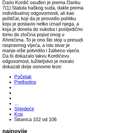
Dario Kordić osuđen je prema članku
7(1) Statuta haškog suda, dakle prema
individualnoj odgovornosti, ali kao
političar, koji da je provodio politiku
koju je postavio netko iznad njega, a
koja je dovela do sukoba i posljedično
tomu do zločina poput onog u
Ahmićima. To je ono što stoji u presudi
raspravnog vijeća, a istu stvar je
manje-više potvrdilo i žalbeno vijeće.
Da bi dokazalo takvu Kordićevu
odgovornost, tužiteljstvo je moralo
dokazati dvije osnovne teze:
Početak
Prethodno
…
Slijedeće
Kraj
Stranica 102 od 106
najnovije