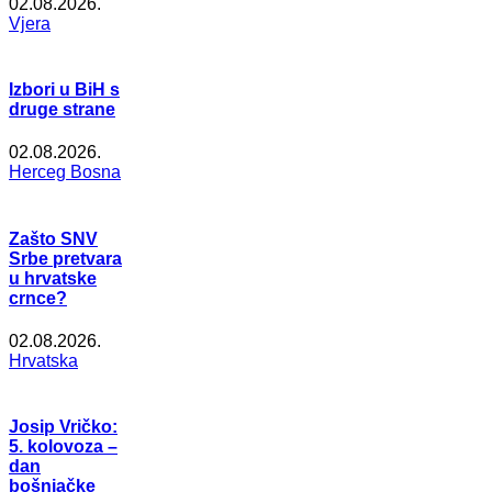
02.08.2026.
Vjera
Izbori u BiH s
druge strane
02.08.2026.
Herceg Bosna
Zašto SNV
Srbe pretvara
u hrvatske
crnce?
02.08.2026.
Hrvatska
Josip Vričko:
5. kolovoza –
dan
bošnjačke