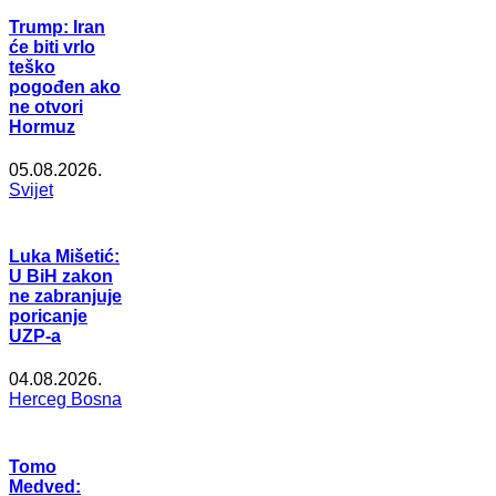
Trump: Iran
će biti vrlo
teško
pogođen ako
ne otvori
Hormuz
05.08.2026.
Svijet
Luka Mišetić:
U BiH zakon
ne zabranjuje
poricanje
UZP-a
04.08.2026.
Herceg Bosna
Tomo
Medved: