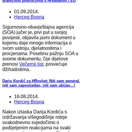
graničnim područjima s Hrvatskom i EU
01.09.2014.
Herceg Bosna
Sigurnosno-obavještajna agencija
(SOA) jučer je, prvi put u svojoj
povijesti, objavila javni dokument u
kojemu daje mnogo informacija o
svom ustroju, djelatnostima i
procjenama. Posebnu pažnju SOA u
svome dokumentu, čije dijelove
prenosi
Večernji list
, posvećuje
džihadistima.
Dario Kordić za HRsvijet: Niti sam general,
niti sam zapovijedao, niti sam ubijao…!
16.08.2014.
Herceg Bosna
Nakon izlaska Darija Kordića s
izdržavanja višegodišnje robije
svakodnevno svjedočimo o
podijeljenim reakcijama na svaki