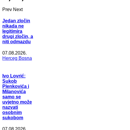
Prev
Next
Jedan zločin
nikada ne
legitimira
drugi zločin, a
niti odmazdu
07.08.2026.
Herceg Bosna
Ivo Lovrić:
Sukob
Plenkovića i
Milanovića
samo se
uvjetno može
nazvati
osobnim
sukobom
07.08.2026.