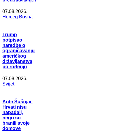
07.08.2026.
Herceg Bosna
Trump
potpisao
naredbe o
ograničavanju
američkog
državljanstva
po rođenju
07.08.2026.
Svijet
Ante Šušnjar:
Hrvati nisu
napadali,
nego su
branili svoje
domove