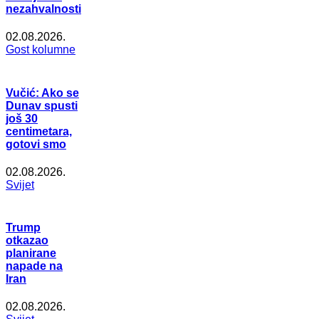
nezahvalnosti
02.08.2026.
Gost kolumne
Vučić: Ako se
Dunav spusti
još 30
centimetara,
gotovi smo
02.08.2026.
Svijet
Trump
otkazao
planirane
napade na
Iran
02.08.2026.