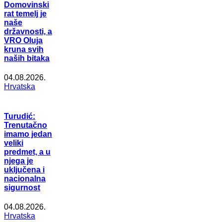
Domovinski
rat temelj je
naše
državnosti, a
VRO Oluja
kruna svih
naših bitaka
04.08.2026.
Hrvatska
Turudić:
Trenutačno
imamo jedan
veliki
predmet, a u
njega je
uključena i
nacionalna
sigurnost
04.08.2026.
Hrvatska