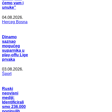
ćemo vam i
unuke”
04.08.2026.
Herceg Bosna
Dinamo
saznao
mogućeg
suparnika u
play-offu Lige
prvaka
03.08.2026.
Šport
Ruski
neovisni
mediji:
Identificirali
smo 236.000
poginulih