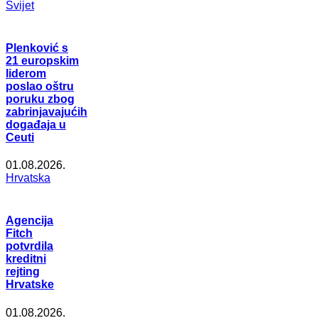
Svijet
Plenković s
21 europskim
liderom
poslao oštru
poruku zbog
zabrinjavajućih
događaja u
Ceuti
01.08.2026.
Hrvatska
Agencija
Fitch
potvrdila
kreditni
rejting
Hrvatske
01.08.2026.