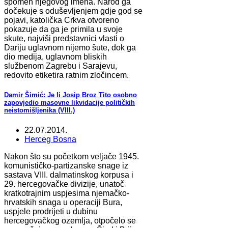
spomen njegovog imena. Narod ga
dočekuje s oduševljenjem gdje god se
pojavi, katolička Crkva otvoreno
pokazuje da ga je primila u svoje
skute, najviši predstavnici vlasti o
Dariju uglavnom nijemo šute, dok ga
dio medija, uglavnom bliskih
službenom Zagrebu i Sarajevu,
redovito etiketira ratnim zločincem.
Damir Šimić: Je li Josip Broz Tito osobno
zapovjedio masovne likvidacije političkih
neistomišljenika (VIII.)
22.07.2014.
Herceg Bosna
Nakon što su početkom veljače 1945.
komunističko-partizanske snage iz
sastava VIII. dalmatinskog korpusa i
29. hercegovačke divizije, unatoč
kratkotrajnim uspjesima njemačko-
hrvatskih snaga u operaciji Bura,
uspjele prodrijeti u dubinu
hercegovačkog ozemlja, otpočelo se