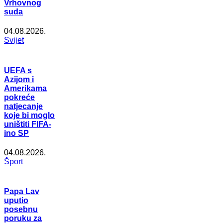
Vrhovnog
suda
04.08.2026.
Svijet
UEFA s
Azijom i
Amerikama
pokreće
natjecanje
koje bi moglo
uništiti FIFA-
ino SP
04.08.2026.
Šport
Papa Lav
uputio
posebnu
poruku za