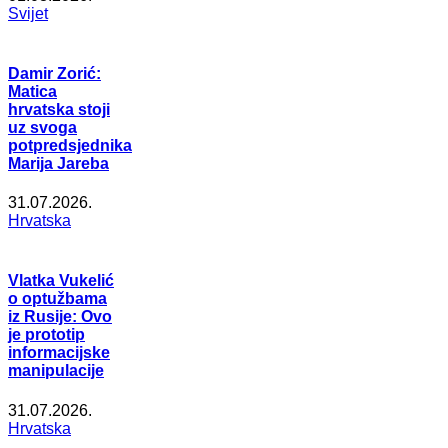
Svijet
Damir Zorić:
Matica
hrvatska stoji
uz svoga
potpredsjednika
Marija Jareba
31.07.2026.
Hrvatska
Vlatka Vukelić
o optužbama
iz Rusije: Ovo
je prototip
informacijske
manipulacije
31.07.2026.
Hrvatska