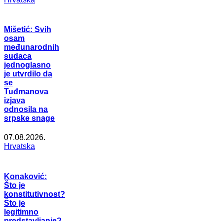
Mišetić: Svih
osam
međunarodnih
sudaca
jednoglasno
je utvrdilo da
se
Tuđmanova
izjava
odnosila na
srpske snage
07.08.2026.
Hrvatska
Konaković:
Što je
konstitutivnost?
Što je
legitimno
predstavljanje?