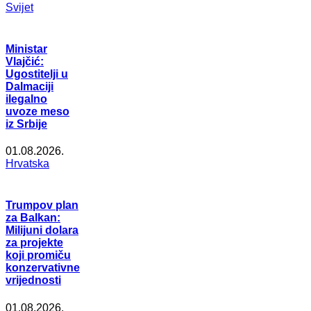
Svijet
Ministar
Vlajčić:
Ugostitelji u
Dalmaciji
ilegalno
uvoze meso
iz Srbije
01.08.2026.
Hrvatska
Trumpov plan
za Balkan:
Milijuni dolara
za projekte
koji promiču
konzervativne
vrijednosti
01.08.2026.