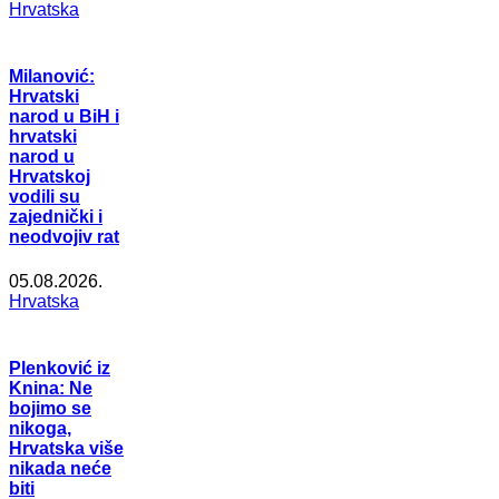
Hrvatska
Milanović:
Hrvatski
narod u BiH i
hrvatski
narod u
Hrvatskoj
vodili su
zajednički i
neodvojiv rat
05.08.2026.
Hrvatska
Plenković iz
Knina: Ne
bojimo se
nikoga,
Hrvatska više
nikada neće
biti