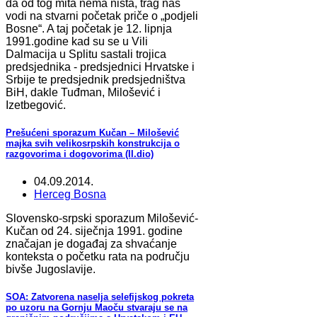
da od tog mita nema ništa, trag nas
vodi na stvarni početak priče o „podjeli
Bosne“. A taj početak je 12. lipnja
1991.godine kad su se u Vili
Dalmacija u Splitu sastali trojica
predsjednika - predsjednici Hrvatske i
Srbije te predsjednik predsjedništva
BiH, dakle Tuđman, Milošević i
Izetbegović.
Prešućeni sporazum Kučan – Milošević
majka svih velikosrpskih konstrukcija o
razgovorima i dogovorima (II.dio)
04.09.2014.
Herceg Bosna
Slovensko-srpski sporazum Milošević-
Kučan od 24. siječnja 1991. godine
značajan je događaj za shvaćanje
konteksta o početku rata na području
bivše Jugoslavije.
SOA: Zatvorena naselja selefijskog pokreta
po uzoru na Gornju Maoču stvaraju se na