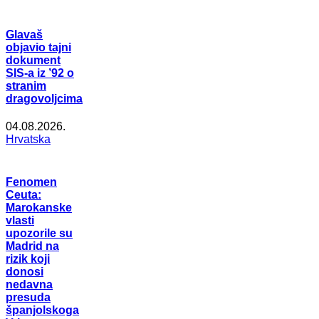
Glavaš
objavio tajni
dokument
SIS-a iz ’92 o
stranim
dragovoljcima
04.08.2026.
Hrvatska
Fenomen
Ceuta:
Marokanske
vlasti
upozorile su
Madrid na
rizik koji
donosi
nedavna
presuda
španjolskoga