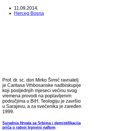
11.09.2014.
Herceg Bosna
Prof. dr. sc. don Mirko Šimić ravnatelj
je Caritasa Vrhbosanske nadbiskupije
koji posljednjih mjeseci većinu svog
vremena provodi na poplavljenim
područjima u BiH. Teologiju je završio
u Sarajevu, a za svećenika je zaređen
1999.
Suradnja Hrvata sa Srbima i demistifikacija
priča o ratnoj trgovini naftom