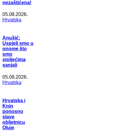
nezaštićena!
05.08.2026.
Hrvatska
Anušić:
Uspjeli smo u
onome što
smo
stoljećima
sanjali
05.08.2026.
Hrvatska
Hrvatska i
Knin
ponosno
slave
obljetnicu
Oluje