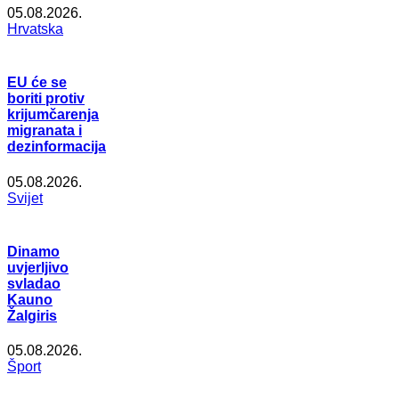
05.08.2026.
Hrvatska
EU će se
boriti protiv
krijumčarenja
migranata i
dezinformacija
05.08.2026.
Svijet
Dinamo
uvjerljivo
svladao
Kauno
Žalgiris
05.08.2026.
Šport