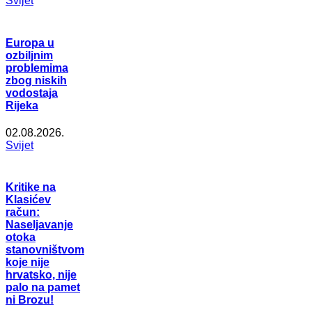
Svijet
Europa u
ozbiljnim
problemima
zbog niskih
vodostaja
Rijeka
02.08.2026.
Svijet
Kritike na
Klasićev
račun:
Naseljavanje
otoka
stanovništvom
koje nije
hrvatsko, nije
palo na pamet
ni Brozu!