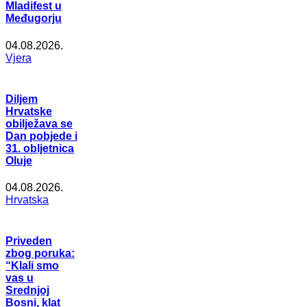
Mladifest u
Međugorju
04.08.2026.
Vjera
Diljem
Hrvatske
obilježava se
Dan pobjede i
31. obljetnica
Oluje
04.08.2026.
Hrvatska
Priveden
zbog poruka:
“Klali smo
vas u
Srednjoj
Bosni, klat