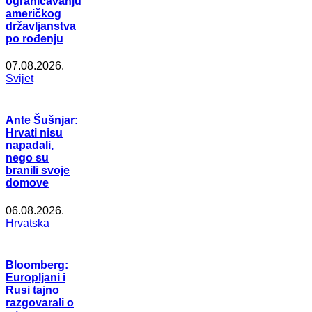
ograničavanju
američkog
državljanstva
po rođenju
07.08.2026.
Svijet
Ante Šušnjar:
Hrvati nisu
napadali,
nego su
branili svoje
domove
06.08.2026.
Hrvatska
Bloomberg:
Europljani i
Rusi tajno
razgovarali o