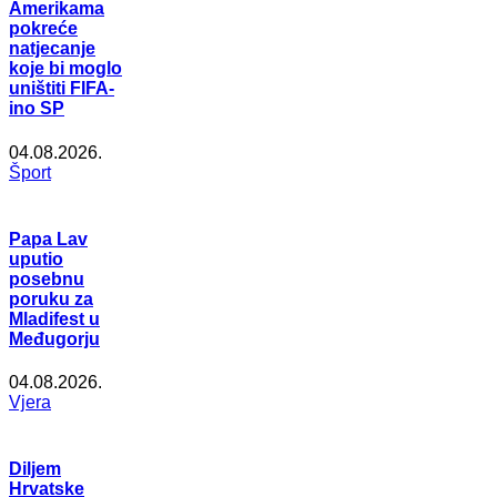
Amerikama
pokreće
natjecanje
koje bi moglo
uništiti FIFA-
ino SP
04.08.2026.
Šport
Papa Lav
uputio
posebnu
poruku za
Mladifest u
Međugorju
04.08.2026.
Vjera
Diljem
Hrvatske