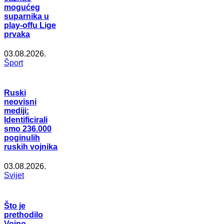
mogućeg
suparnika u
play-offu Lige
prvaka
03.08.2026.
Šport
Ruski
neovisni
mediji:
Identificirali
smo 236.000
poginulih
ruskih vojnika
03.08.2026.
Svijet
Što je
prethodilo
Vojno-