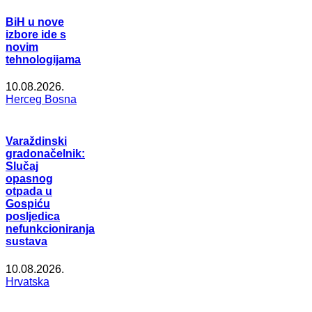
BiH u nove
izbore ide s
novim
tehnologijama
10.08.2026.
Herceg Bosna
Varaždinski
gradonačelnik:
Slučaj
opasnog
otpada u
Gospiću
posljedica
nefunkcioniranja
sustava
10.08.2026.
Hrvatska