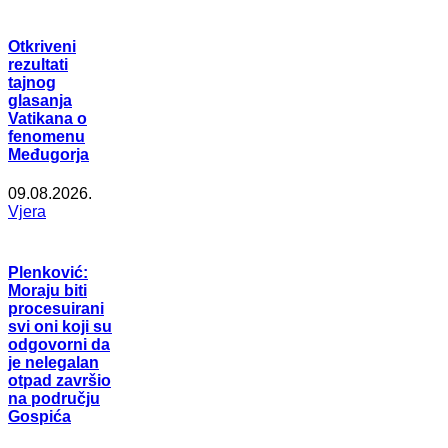
Otkriveni
rezultati
tajnog
glasanja
Vatikana o
fenomenu
Međugorja
09.08.2026.
Vjera
Plenković:
Moraju biti
procesuirani
svi oni koji su
odgovorni da
je nelegalan
otpad završio
na području
Gospića