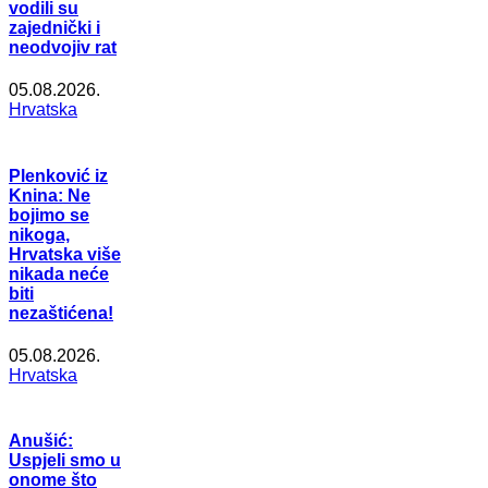
vodili su
zajednički i
neodvojiv rat
05.08.2026.
Hrvatska
Plenković iz
Knina: Ne
bojimo se
nikoga,
Hrvatska više
nikada neće
biti
nezaštićena!
05.08.2026.
Hrvatska
Anušić:
Uspjeli smo u
onome što