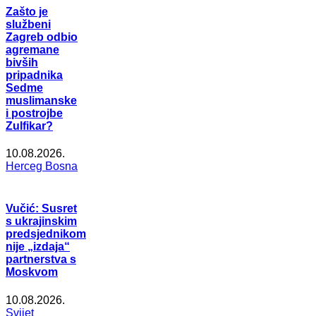
Zašto je
službeni
Zagreb odbio
agremane
bivših
pripadnika
Sedme
muslimanske
i postrojbe
Zulfikar?
10.08.2026.
Herceg Bosna
Vučić: Susret
s ukrajinskim
predsjednikom
nije „izdaja“
partnerstva s
Moskvom
10.08.2026.
Svijet