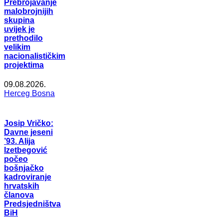
Prebrojavanje
malobrojnijih
skupina
uvijek je
prethodilo
velikim
nacionalističkim
projektima
09.08.2026.
Herceg Bosna
Josip Vričko:
Davne jeseni
’93. Alija
Izetbegović
počeo
bošnjačko
kadroviranje
hrvatskih
članova
Predsjedništva
BiH