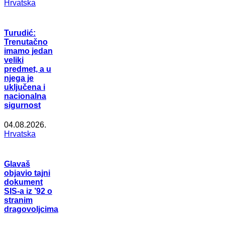
Hrvatska
Turudić:
Trenutačno
imamo jedan
veliki
predmet, a u
njega je
uključena i
nacionalna
sigurnost
04.08.2026.
Hrvatska
Glavaš
objavio tajni
dokument
SIS-a iz ’92 o
stranim
dragovoljcima