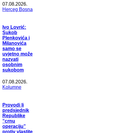
07.08.2026.
Herceg Bosna
Ivo Lovrić:
Sukob
Plenkovića i
Milanovića
samo se
uvjetno može
nazvati
osobnim
sukobom
07.08.2026.
Kolumne
Provodi li
predsjednik
Republike
“crnu
operaciju”
protiv vlastite