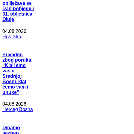
obilježava se
Dan pobjede i
31. obljetnica
Oluje
04.08.2026.
Hrvatska
Priveden
zbog poruka:
“Klali smo
vas u
Srednjoj
Bosni, klat
ćemo vam i
unuke”
04.08.2026.
Herceg Bosna
Dinamo
saznao