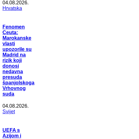
04.08.2026.
Hrvatska
Fenomen
Ceuta:
Marokanske
vlasti
upozorile su
Madrid na
rizik koji
donosi
nedavna
presuda
španjolskoga
Vrhovnog
suda
04.08.2026.
Svijet
UEFA s
Azijom i