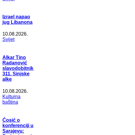
Izrael napao
jug Libanona
10.08.2026.
Svijet
Alkar Tino
Radanović
slavodobitnik
311. Sinjske
alke
10.08.2026.
Kulturna
baština
Ćosić o
konferenciji u
Sarajevu: