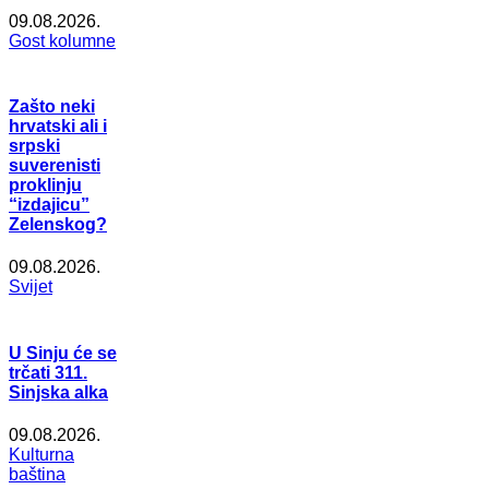
09.08.2026.
Gost kolumne
Zašto neki
hrvatski ali i
srpski
suverenisti
proklinju
“izdajicu”
Zelenskog?
09.08.2026.
Svijet
U Sinju će se
trčati 311.
Sinjska alka
09.08.2026.
Kulturna
baština