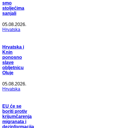
smo
stoljećima
sanjali
05.08.2026.
Hrvatska
Hrvatska i
Knin
ponosno
slave
obljetnicu
Oluje
05.08.2026.
Hrvatska
EU će se
boriti protiv
krijumčarenja
migranata i
dezinformacija