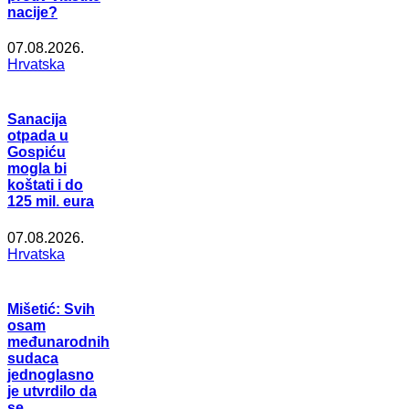
nacije?
07.08.2026.
Hrvatska
Sanacija
otpada u
Gospiću
mogla bi
koštati i do
125 mil. eura
07.08.2026.
Hrvatska
Mišetić: Svih
osam
međunarodnih
sudaca
jednoglasno
je utvrdilo da
se