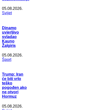
05.08.2026.
Svijet
Dinamo
uvjerljivo
svladao
Kauno
Žalgiris
05.08.2026.
Šport
Trump: Iran
će biti vrlo
teško
pogođen ako
ne otvori
Hormuz
05.08.2026.