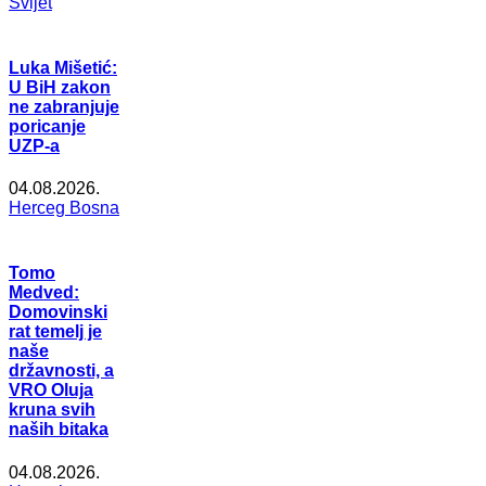
Svijet
Luka Mišetić:
U BiH zakon
ne zabranjuje
poricanje
UZP-a
04.08.2026.
Herceg Bosna
Tomo
Medved:
Domovinski
rat temelj je
naše
državnosti, a
VRO Oluja
kruna svih
naših bitaka
04.08.2026.