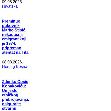
09.08.2026.
Hrvatska
Preminuo
pukovnik
Marko Stipić,
nekadašnji
emigrant koji
je 1974.
pripremao
atentat na Tita
08.08.2026.
Herceg Bosna
Zdenko Ćosić
Konakoviću:
Umjesto
etničkog
prebrojavanja,
osigurajte
stvarnu