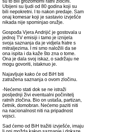
su to bili grozomorni ratni zločini.
Ubijeni su ljudi od 80 godina koji su
bili nepokretni. I to nakon predaje. Sam
onaj komesar koji je sastavio izvješće
nikada nije spominjao oružje.
Gospođa Vjera Andrijić je gostovala u
jednoj TV emisiji i tamo je iznijela
svoja saznanja da je vidjela fratre s
mitraljezima. I mi smo naložili da se
ona ispita i da kaže što zna o tome.
Ona je dala svoj iskaz, o sadržaju ne
mogu govoriti, istaknuo je.
Najavljuje kako će od BiH biti
zatražena saznanja o ovom zločinu.
-Nećemo stati dok se ne istraži
posljednji živi eventualni počinitelj
ratnih zločina. Bio on ustaša, partizan,
četnik, domobran. Nećemo paziti niti
na nacionalnost niti na pripadnost
vojsci.
Sad ćemo od BiH tražiti izvješće, imaju
li oni možda kakvo saznanje i dokaze