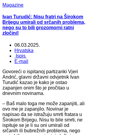
Magazine
Ivan Turudić: Nisu fratri na Širokom
Brijegu umirali od srčanih problema,
nego su to bili grozomorni ratni
zločini!
06.03.2025.
Hrvatska
Ispis
E-mail
Govoreći o ispitanoj partizanki Vjeri
Andrić, glavni državni odvjetnik Ivan
Turudić kazao je kako je ostao
zapanjen onim što je pročitao u
dnevnim novinama.
– Baš malo toga me može zapanjiti, ali
ovo me je zapanjilo. Novinar je
napisao da se istražuju smrti fratara u
Širokom Brijegu. Nisu to bile smrti, ne
ispituje se je li su oni umirali od
srčanih ili bubrežnih problema, nego