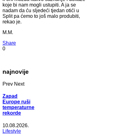
koje bi nam mogli ustupiti. A ja se
nadam da ću sljedeći tjedan otići u
Split pa ćemo to još malo produbiti,
rekao je.
M.M.
Share
0
najnovije
Prev
Next
Zapad
Europe ruši
temperaturne
rekorde
10.08.2026.
Lifestyle