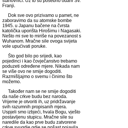
stanovnici. Uz to su posebno odani Sv.
Franji.
Dok sve ovo prizivamo u pamet, ne
zaboravimo da su atomske bombe
1945. u Japanu bačene na čvrsta
katolička uporišta Hirošimu i Nagasaki.
Nešto mi sve to miriše na povezanost s
Wuhanom. Mračne sile ovoga svijeta
vole upućivati poruke.
Što god bilo po srijedi, kao
pojedinci i kao čovječanstvo trebamo
poduzeti određene mjere. Nikada nam
se više ovo ne smije dogoditi.
Razmišljajmo o svemu i činimo što
možemo.
Također nam se ne smije dogoditi
da naše crkve budu bez naroda.
Vrijeme je otvoriti ih, uz pridržavanje
svih razumnih propisanih mjera.
Uspjeli smo izbjeći, hvala Bogu, vješto
postavljenu stupicu. Mračne sile su
naredile da kao prve budu zatvorene
crkve svugdje gdje se pošast pojavila,