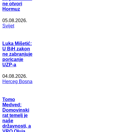
ne otvori
Hormuz
05.08.2026.
Svijet
Luka Mišetić:
U BiH zakon
ne zabranjuje
poricanje
UZP-a
04.08.2026.
Herceg Bosna
Tomo
Medved:
Domovinski
rat temelj je
naše
državnosti, a
VRO Oluja