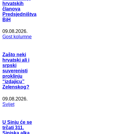
hrvatskih
članova
Predsjedništva
BiH
09.08.2026.
Gost kolumne
Zašto neki
hrvatski ali i
srpski
suverenisti
proklinju
“izdajicu”
Zelenskog?
09.08.2026.
Svijet
U Sinju će se
trčati 311.
Sinjska alka