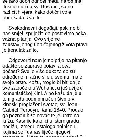
se tako dobri odnosi među narodima.
Ili smo možda svi Bosanci, samo
različitih vjera, kako dotični vole
ponekada izvaliti.
Svakodnevni događaji, pak, ne bi
nas smjeli spriječiti da postavimo neka
važna pitanja. Ovo vrijeme
zaustavljenog uobičajenog života pravi
je trenutak za to.
Odgovoriti nam je najprije na pitanje
odakle se zapravo pojavila ova
pošast? Sve je više dokaza da su
određene mračne sile u svemu imale
svoje prste. Kažu, moglo bi biti da je
sve započelo u Wuhanu, u još uvijek
komunističkoj Kini. A ne kažu da je u
tom gradu podnio mučeništvo prvi
kineski proglašeni svetac, sv. Jean-
Gabriel Perboyre, tamo 1840. Prodao
ga poznanik za novac te je umro na
križu. Kasnije katolici u istom gradu
podižu, između ostaloga bolnice u
kojima se i danas liječe njegovi