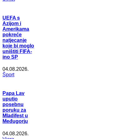
UEFA s
Azijom i
Amerikama
pokreće
natjecanje
koje bi moglo
uništiti FIFA-
ino SP
04.08.2026.
Šport
Papa Lav
uputio
posebnu
poruku za
Mladifest u
Međugorju
04.08.2026.