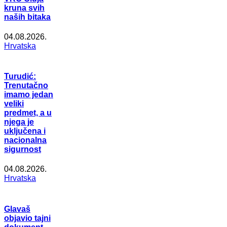
kruna svih
naših bitaka
04.08.2026.
Hrvatska
Turudić:
Trenutačno
imamo jedan
veliki
predmet, a u
njega je
uključena i
nacionalna
sigurnost
04.08.2026.
Hrvatska
Glavaš
objavio tajni