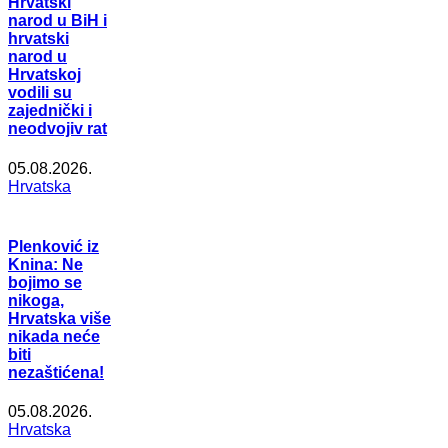
Hrvatski
narod u BiH i
hrvatski
narod u
Hrvatskoj
vodili su
zajednički i
neodvojiv rat
05.08.2026.
Hrvatska
Plenković iz
Knina: Ne
bojimo se
nikoga,
Hrvatska više
nikada neće
biti
nezaštićena!
05.08.2026.
Hrvatska