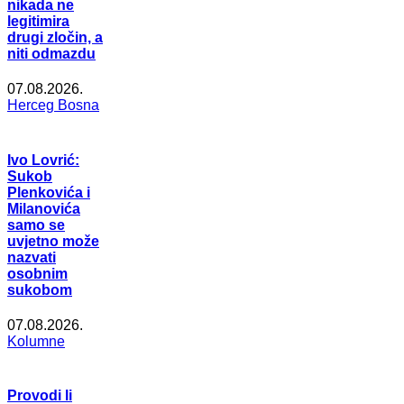
nikada ne
legitimira
drugi zločin, a
niti odmazdu
07.08.2026.
Herceg Bosna
Ivo Lovrić:
Sukob
Plenkovića i
Milanovića
samo se
uvjetno može
nazvati
osobnim
sukobom
07.08.2026.
Kolumne
Provodi li