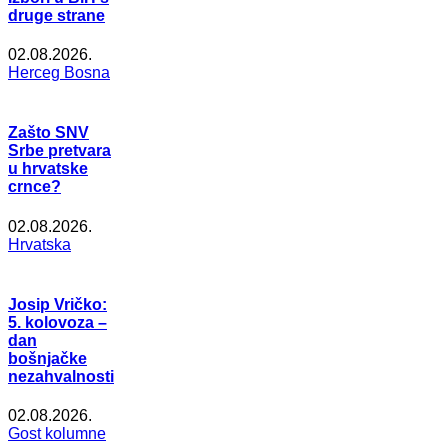
druge strane
02.08.2026.
Herceg Bosna
Zašto SNV
Srbe pretvara
u hrvatske
crnce?
02.08.2026.
Hrvatska
Josip Vričko:
5. kolovoza –
dan
bošnjačke
nezahvalnosti
02.08.2026.
Gost kolumne