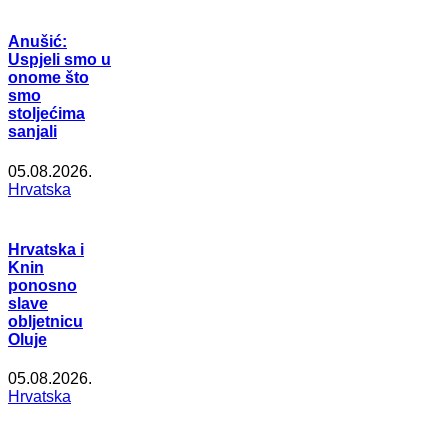
Anušić:
Uspjeli smo u
onome što
smo
stoljećima
sanjali
05.08.2026.
Hrvatska
Hrvatska i
Knin
ponosno
slave
obljetnicu
Oluje
05.08.2026.
Hrvatska