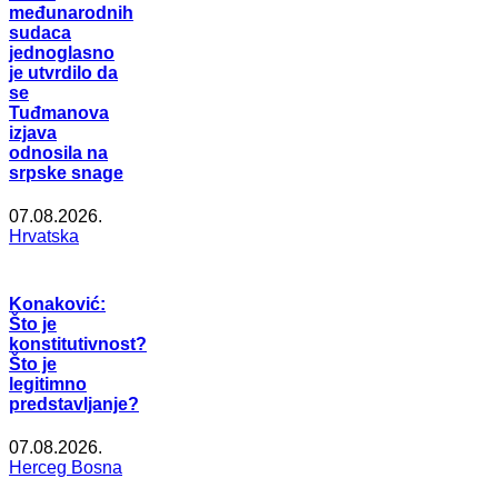
međunarodnih
sudaca
jednoglasno
je utvrdilo da
se
Tuđmanova
izjava
odnosila na
srpske snage
07.08.2026.
Hrvatska
Konaković:
Što je
konstitutivnost?
Što je
legitimno
predstavljanje?
07.08.2026.
Herceg Bosna