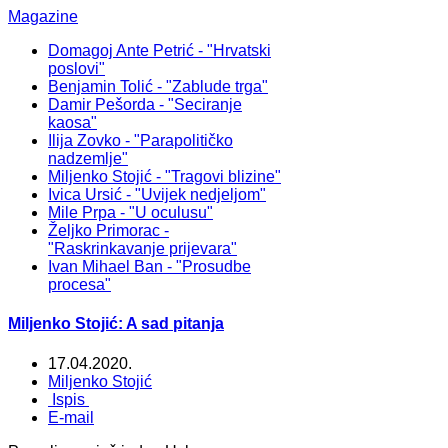
Magazine
Domagoj Ante Petrić - "Hrvatski
poslovi"
Benjamin Tolić - "Zablude trga"
Damir Pešorda - "Seciranje
kaosa"
Ilija Zovko - "Parapolitičko
nadzemlje"
Miljenko Stojić - "Tragovi blizine"
Ivica Ursić - "Uvijek nedjeljom"
Mile Prpa - "U oculusu"
Željko Primorac -
"Raskrinkavanje prijevara"
Ivan Mihael Ban - "Prosudbe
procesa"
Miljenko Stojić: A sad pitanja
17.04.2020.
Miljenko Stojić
Ispis
E-mail