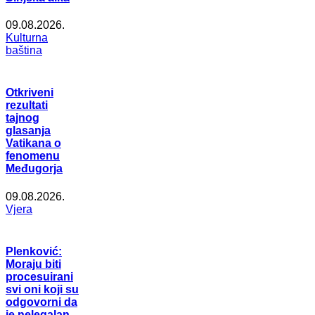
09.08.2026.
Kulturna
baština
Otkriveni
rezultati
tajnog
glasanja
Vatikana o
fenomenu
Međugorja
09.08.2026.
Vjera
Plenković:
Moraju biti
procesuirani
svi oni koji su
odgovorni da
je nelegalan