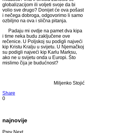
globalizacijom ili voljeti svoje da bi
volio sve drugo? Donijet će ova pošast
i nečega dobroga, odgovorimo li samo
ozbiljno na ova i slična pitanja.
Padaju mi ovdje na pamet dva kipa
i time neka budu zaključene ove
rečenice. U Poljskoj su podigli najveći
kip Kristu Kralju u svijetu. U Njemačkoj
su podigli najveći kip Karlu Marksu,
ako ne u svijetu onda u Europi. Što
mislimo čija je budućnost?
Miljenko Stojić
Share
0
najnovije
Prev
Next