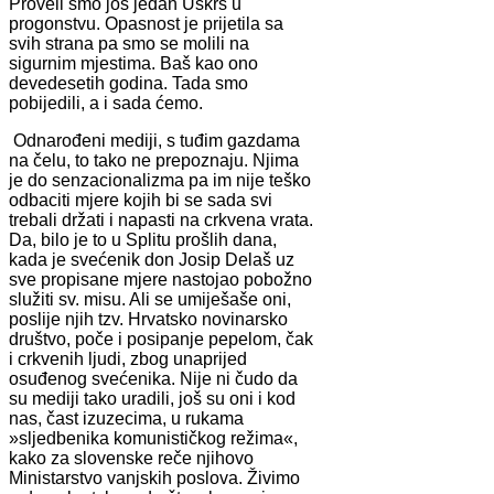
Proveli smo još jedan Uskrs u
progonstvu. Opasnost je prijetila sa
svih strana pa smo se molili na
sigurnim mjestima. Baš kao ono
devedesetih godina. Tada smo
pobijedili, a i sada ćemo.
Odnarođeni mediji, s tuđim gazdama
na čelu, to tako ne prepoznaju. Njima
je do senzacionalizma pa im nije teško
odbaciti mjere kojih bi se sada svi
trebali držati i napasti na crkvena vrata.
Da, bilo je to u Splitu prošlih dana,
kada je svećenik don Josip Delaš uz
sve propisane mjere nastojao pobožno
služiti sv. misu. Ali se umiješaše oni,
poslije njih tzv. Hrvatsko novinarsko
društvo, poče i posipanje pepelom, čak
i crkvenih ljudi, zbog unaprijed
osuđenog svećenika. Nije ni čudo da
su mediji tako uradili, još su oni i kod
nas, čast izuzecima, u rukama
»sljedbenika komunističkog režima«,
kako za slovenske reče njihovo
Ministarstvo vanjskih poslova. Živimo