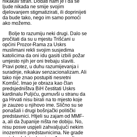
nikakav strah. Dodati nam je i da se
ljude nikada ne smije svojim
djelovanjem stigmatizirati, ili doprinijeti
da bude tako, nego im samo pomoći
ako možemo.
Bolje to razumiju neki drugi. Dalo se
pročitati da su u mjestu Trišćani u
općini Prozor-Rama za Uskrs
muslimani rekli svojim susjedima
katolicima da oni idu gasiti izbili požar
umjesto njih jer oni trebaju slaviti.
Pravi potez, u duhu razumijevanja i
suradnje, nikakav senzacionalizam. Ali
tako nije znao postupiti nesretni
Komšić. Imao je obraza kao član
predsjedništva BiH čestitati Uskrs
kardinalu Puljiću, gurnuvši u stranu da
ga Hrvati nisu birali na to mjesto koje
je zauzeo u njihovo ime. Slično su se
ponašali i drugi bošnjački politički
predstavnici. Htjeli su zajam od MMF-
a, ali da županije ništa ne dobiju. No,
nisu posve uspjeli zahvaljujući nekim
inozemnim predstavnicima. Ne grade