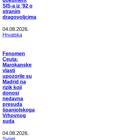
dokument
SIS-a iz ’92 o
stranim
dragovoljcima
04.08.2026.
Hrvatska
Fenomen
Ceuta:
Marokanske
vlasti
upozorile su
Madrid na
rizik koji
donosi
nedavna
presuda
španjolskoga
Vrhovnog
suda
04.08.2026.
Svijet