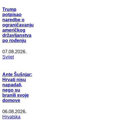
Trump
potpisao
naredbe o
ograničavanju
američkog
državljanstva
po rođenju
07.08.2026.
Svijet
Ante Šušnjar:
Hrvati nisu
napadali,
nego su
branili svoje
domove
06.08.2026.
Hrvatska