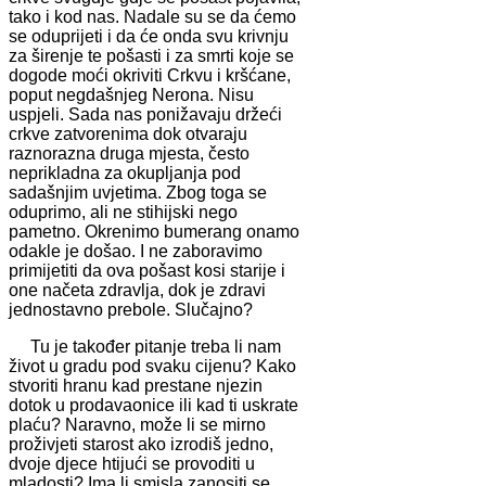
tako i kod nas. Nadale su se da ćemo
se oduprijeti i da će onda svu krivnju
za širenje te pošasti i za smrti koje se
dogode moći okriviti Crkvu i kršćane,
poput negdašnjeg Nerona. Nisu
uspjeli. Sada nas ponižavaju držeći
crkve zatvorenima dok otvaraju
raznorazna druga mjesta, često
neprikladna za okupljanja pod
sadašnjim uvjetima. Zbog toga se
oduprimo, ali ne stihijski nego
pametno. Okrenimo bumerang onamo
odakle je došao. I ne zaboravimo
primijetiti da ova pošast kosi starije i
one načeta zdravlja, dok je zdravi
jednostavno prebole. Slučajno?
Tu je također pitanje treba li nam
život u gradu pod svaku cijenu? Kako
stvoriti hranu kad prestane njezin
dotok u prodavaonice ili kad ti uskrate
plaću? Naravno, može li se mirno
proživjeti starost ako izrodiš jedno,
dvoje djece htijući se provoditi u
mladosti? Ima li smisla zanositi se