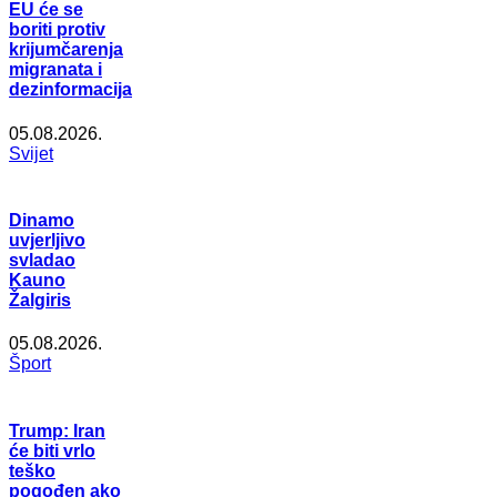
EU će se
boriti protiv
krijumčarenja
migranata i
dezinformacija
05.08.2026.
Svijet
Dinamo
uvjerljivo
svladao
Kauno
Žalgiris
05.08.2026.
Šport
Trump: Iran
će biti vrlo
teško
pogođen ako