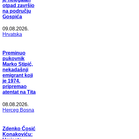
otpad završio
na području
Gospića
09.08.2026.
Hrvatska
Preminuo
pukovnik
Marko Stipić,
nekadašnji
emigrant koji
je 1974.
pripremao
atentat na Tita
08.08.2026.
Herceg Bosna
Zdenko Ćosić
Konakoviću: