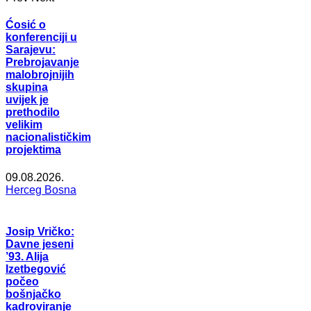
Ćosić o
konferenciji u
Sarajevu:
Prebrojavanje
malobrojnijih
skupina
uvijek je
prethodilo
velikim
nacionalističkim
projektima
09.08.2026.
Herceg Bosna
Josip Vričko:
Davne jeseni
’93. Alija
Izetbegović
počeo
bošnjačko
kadroviranje