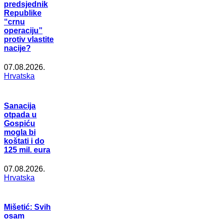
predsjednik
Republike
“crnu
operaciju”
protiv vlastite
nacije?
07.08.2026.
Hrvatska
Sanacija
otpada u
Gospiću
mogla bi
koštati i do
125 mil. eura
07.08.2026.
Hrvatska
Mišetić: Svih
osam