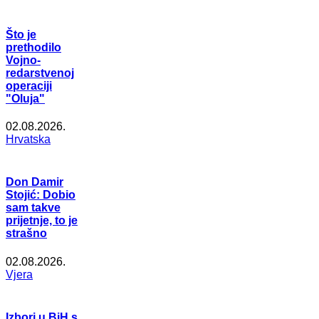
Što je
prethodilo
Vojno-
redarstvenoj
operaciji
"Oluja"
02.08.2026.
Hrvatska
Don Damir
Stojić: Dobio
sam takve
prijetnje, to je
strašno
02.08.2026.
Vjera
Izbori u BiH s