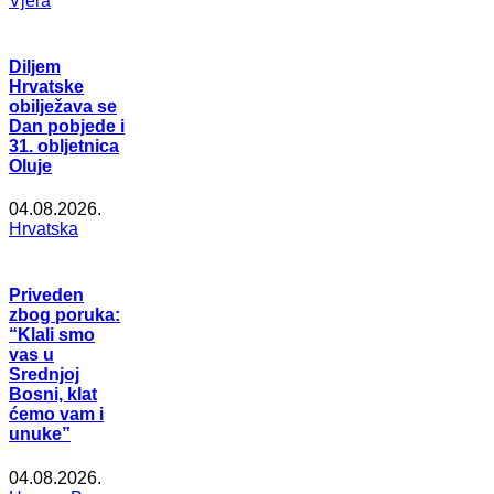
Vjera
Diljem
Hrvatske
obilježava se
Dan pobjede i
31. obljetnica
Oluje
04.08.2026.
Hrvatska
Priveden
zbog poruka:
“Klali smo
vas u
Srednjoj
Bosni, klat
ćemo vam i
unuke”
04.08.2026.