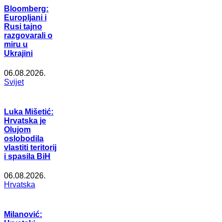
Bloomberg:
Europljani i
Rusi tajno
razgovarali o
miru u
Ukrajini
06.08.2026.
Svijet
Luka Mišetić:
Hrvatska je
Olujom
oslobodila
vlastiti teritorij
i spasila BiH
06.08.2026.
Hrvatska
Milanović: