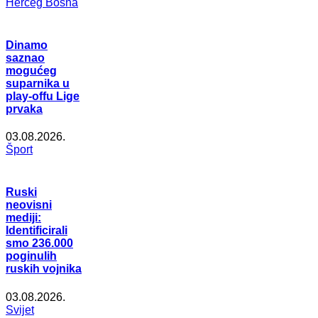
Herceg Bosna
Dinamo
saznao
mogućeg
suparnika u
play-offu Lige
prvaka
03.08.2026.
Šport
Ruski
neovisni
mediji:
Identificirali
smo 236.000
poginulih
ruskih vojnika
03.08.2026.
Svijet