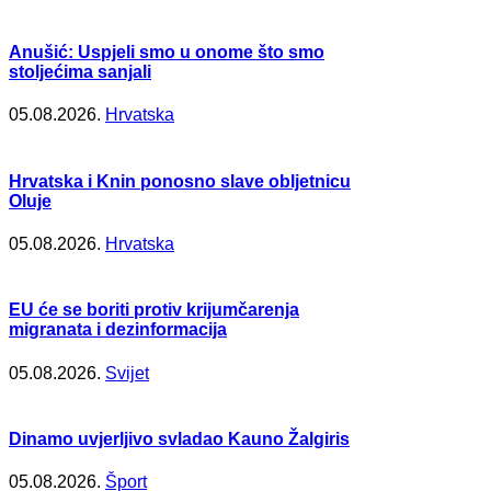
Anušić: Uspjeli smo u onome što smo
stoljećima sanjali
05.08.2026.
Hrvatska
Hrvatska i Knin ponosno slave obljetnicu
Oluje
05.08.2026.
Hrvatska
EU će se boriti protiv krijumčarenja
migranata i dezinformacija
05.08.2026.
Svijet
Dinamo uvjerljivo svladao Kauno Žalgiris
05.08.2026.
Šport