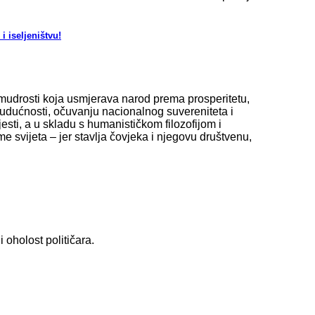
i iseljeništvu!
e mudrosti koja usmjerava narod prema prosperitetu,
 budućnosti, očuvanju nacionalnog suvereniteta i
esti, a u skladu s humanističkom filozofijom i
e svijeta – jer stavlja čovjeka i njegovu društvenu,
 oholost političara.