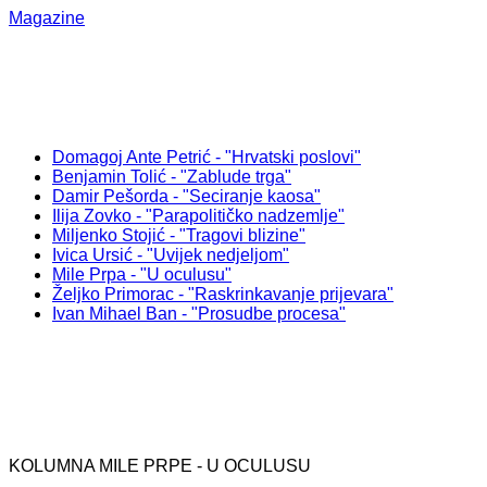
Magazine
Domagoj Ante Petrić - "Hrvatski poslovi"
Benjamin Tolić - "Zablude trga"
Damir Pešorda - "Seciranje kaosa"
Ilija Zovko - "Parapolitičko nadzemlje"
Miljenko Stojić - "Tragovi blizine"
Ivica Ursić - "Uvijek nedjeljom"
Mile Prpa - "U oculusu"
Željko Primorac - "Raskrinkavanje prijevara"
Ivan Mihael Ban - "Prosudbe procesa"
KOLUMNA MILE PRPE - U OCULUSU