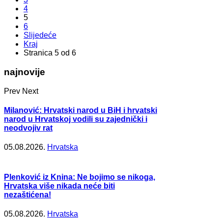
4
5
6
Slijedeće
Kraj
Stranica 5 od 6
najnovije
Prev
Next
Milanović: Hrvatski narod u BiH i hrvatski
narod u Hrvatskoj vodili su zajednički i
neodvojiv rat
05.08.2026.
Hrvatska
Plenković iz Knina: Ne bojimo se nikoga,
Hrvatska više nikada neće biti
nezaštićena!
05.08.2026.
Hrvatska