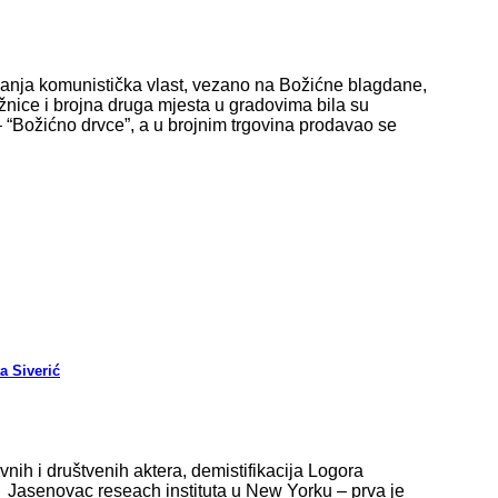
tadanja komunistička vlast, vezano na Božićne blagdane,
ržnice i brojna druga mjesta u gradovima bila su
– “Božićno drvce”, a u brojnim trgovina prodavao se
a Siverić
avnih i društvenih aktera, demistifikacija Logora
Jasenovac reseach instituta u New Yorku – prva je