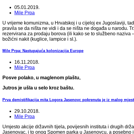
05.01.2019.
Mile Prpa
U vrijeme komunizma, u Hrvatskoj i u cijeloj ex Jugoslaviji, 
pravila se da ništa ne vidi i da se ništa ne događa u narodu. T
rezervirana za prodaju borova (ili kako se to službeno naziva 
božićni nakit (kuglice, lampice i sl.).
Mile Prpa: Nastupajuća kolonizacija Europe
16.11.2018.
Mile Prpa
Posve polako, u maglenom plaštu,
Jutros je ušla u selo kroz baštu.
Prva demistifikacija mita Logora Jasenovc pokrenuta je iz malog mjest
29.10.2018.
Mile Prpa
Umjesto akcije državnih tijela, povijesnih instituta i drugih drž
Jasenovac, i to onog Spomen parka u Jasenovcu, a posebno i 