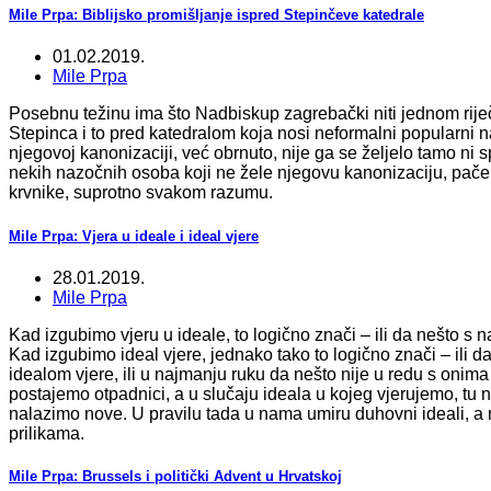
Mile Prpa: Biblijsko promišljanje ispred Stepinčeve katedrale
01.02.2019.
Mile Prpa
Posebnu težinu ima što Nadbiskup zagrebački niti jednom rij
Stepinca i to pred katedralom koja nosi neformalni popularni n
njegovoj kanonizaciji, već obrnuto, nije ga se željelo tamo ni 
nekih nazočnih osoba koji ne žele njegovu kanonizaciju, pače i
krvnike, suprotno svakom razumu.
Mile Prpa: Vjera u ideale i ideal vjere
28.01.2019.
Mile Prpa
Kad izgubimo vjeru u ideale, to logično znači – ili da nešto s n
Kad izgubimo ideal vjere, jednako tako to logično znači – ili d
idealom vjere, ili u najmanju ruku da nešto nije u redu s onima 
postajemo otpadnici, a u slučaju ideala u kojeg vjerujemo, tu 
nalazimo nove. U pravilu tada u nama umiru duhovni ideali, a r
prilikama.
Mile Prpa: Brussels i politički Advent u Hrvatskoj