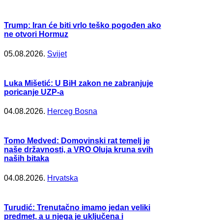
Trump: Iran će biti vrlo teško pogođen ako
ne otvori Hormuz
05.08.2026.
Svijet
Luka Mišetić: U BiH zakon ne zabranjuje
poricanje UZP-a
04.08.2026.
Herceg Bosna
Tomo Medved: Domovinski rat temelj je
naše državnosti, a VRO Oluja kruna svih
naših bitaka
04.08.2026.
Hrvatska
Turudić: Trenutačno imamo jedan veliki
predmet, a u njega je uključena i