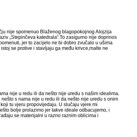
ečju nije spomenuo Blaženog blagopokojnog Alojzija
aziv „Stepinčeva katedrala“.To zasigurno nije doprinos
spomenuti, jer to zacijelo ne bi dobro zvučalo u ušima
stoj se protive i stavljaju ga među krivce,malte ne
ama nije u redu ili da nešto nije uredu s našim idealima.
a nešto s nama nije u redu ili da nešto nije uredu s onim
koji tu vjeru propovijedaju. U slučaju vjere mi
nešto bolje prolazimo jer takve ideale odbacujemo, i
ađaju se materijalni u razno raznim oblicima i