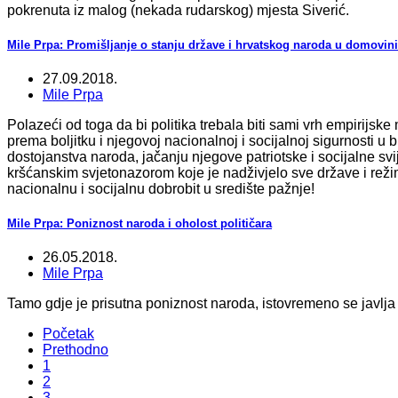
pokrenuta iz malog (nekada rudarskog) mjesta Siverić.
Mile Prpa: Promišljanje o stanju države i hrvatskog naroda u domovini 
27.09.2018.
Mile Prpa
Polazeći od toga da bi politika trebala biti sami vrh empirijsk
prema boljitku i njegovoj nacionalnoj i socijalnoj sigurnosti u
dostojanstva naroda, jačanju njegove patriotske i socijalne svij
kršćanskim svjetonazorom koje je nadživjelo sve države i režim
nacionalnu i socijalnu dobrobit u središte pažnje!
Mile Prpa: Poniznost naroda i oholost političara
26.05.2018.
Mile Prpa
Tamo gdje je prisutna poniznost naroda, istovremeno se javlja i
Početak
Prethodno
1
2
3