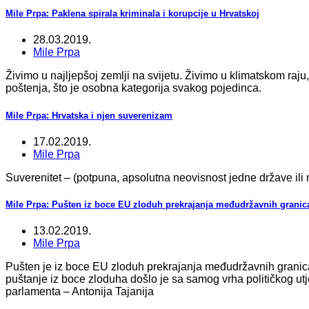
Mile Prpa: Paklena spirala kriminala i korupcije u Hrvatskoj
28.03.2019.
Mile Prpa
Živimo u najljepšoj zemlji na svijetu. Živimo u klimatskom raj
poštenja, što je osobna kategorija svakog pojedinca.
Mile Prpa: Hrvatska i njen suverenizam
17.02.2019.
Mile Prpa
Suverenitet – (potpuna, apsolutna neovisnost jedne države ili n
Mile Prpa: Pušten iz boce EU zloduh prekrajanja međudržavnih granic
13.02.2019.
Mile Prpa
Pušten je iz boce EU zloduh prekrajanja međudržavnih granica u
puštanje iz boce zloduha došlo je sa samog vrha političkog ut
parlamenta – Antonija Tajanija