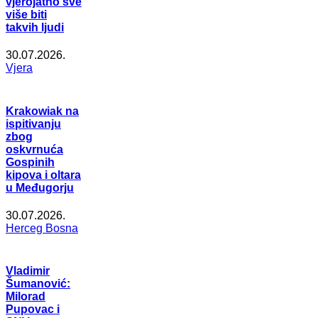
vjerojatno sve
više biti
takvih ljudi
30.07.2026.
Vjera
Krakowiak na
ispitivanju
zbog
oskvrnuća
Gospinih
kipova i oltara
u Međugorju
30.07.2026.
Herceg Bosna
Vladimir
Šumanović:
Milorad
Pupovac i