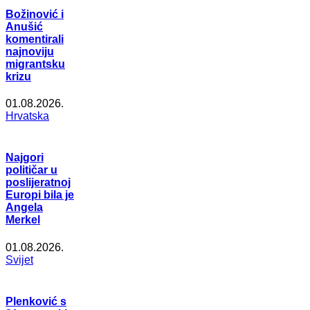
Božinović i
Anušić
komentirali
najnoviju
migrantsku
krizu
01.08.2026.
Hrvatska
Najgori
političar u
poslijeratnoj
Europi bila je
Angela
Merkel
01.08.2026.
Svijet
Plenković s