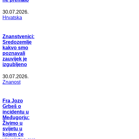
30.07.2026.
Hrvatska
Znanstvenici:
Sredozemlje
kakvo smo
poznavali
zauvijek je
izgubljeno
30.07.2026.
Znanost
Fra Jozo
Grbeš o
incidentu u
Međugorju:
Živimo u
svijetu u
kojem će