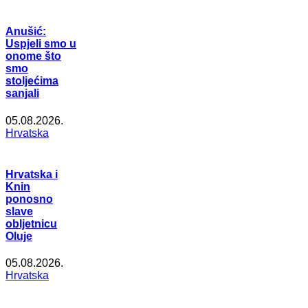
Anušić:
Uspjeli smo u
onome što
smo
stoljećima
sanjali
05.08.2026.
Hrvatska
Hrvatska i
Knin
ponosno
slave
obljetnicu
Oluje
05.08.2026.
Hrvatska