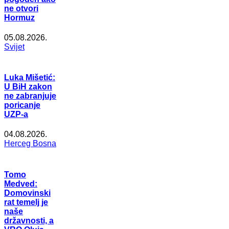
ne otvori
Hormuz
05.08.2026.
Svijet
Luka Mišetić:
U BiH zakon
ne zabranjuje
poricanje
UZP-a
04.08.2026.
Herceg Bosna
Tomo
Medved:
Domovinski
rat temelj je
naše
državnosti, a