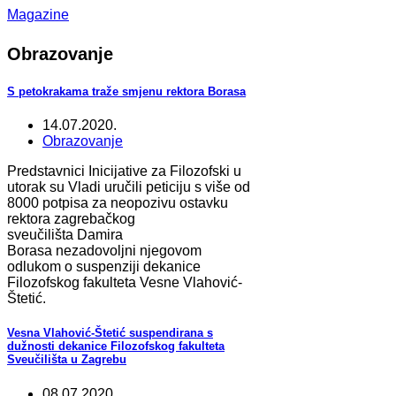
Magazine
Obrazovanje
S petokrakama traže smjenu rektora Borasa
14.07.2020.
Obrazovanje
Predstavnici Inicijative za Filozofski u
utorak su Vladi uručili peticiju s više od
8000 potpisa za neopozivu ostavku
rektora zagrebačkog
sveučilišta Damira
Borasa nezadovoljni njegovom
odlukom o suspenziji dekanice
Filozofskog fakulteta Vesne Vlahović-
Štetić.
Vesna Vlahović-Štetić suspendirana s
dužnosti dekanice Filozofskog fakulteta
Sveučilišta u Zagrebu
08.07.2020.