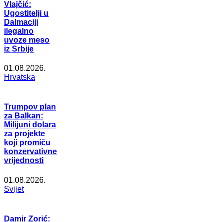
Vlajčić:
Ugostitelji u
Dalmaciji
ilegalno
uvoze meso
iz Srbije
01.08.2026.
Hrvatska
Trumpov plan
za Balkan:
Milijuni dolara
za projekte
koji promiču
konzervativne
vrijednosti
01.08.2026.
Svijet
Damir Zorić: