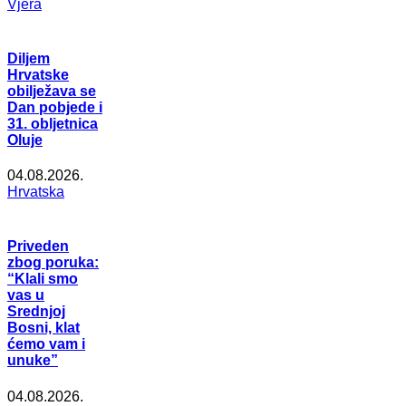
Vjera
Diljem
Hrvatske
obilježava se
Dan pobjede i
31. obljetnica
Oluje
04.08.2026.
Hrvatska
Priveden
zbog poruka:
“Klali smo
vas u
Srednjoj
Bosni, klat
ćemo vam i
unuke”
04.08.2026.