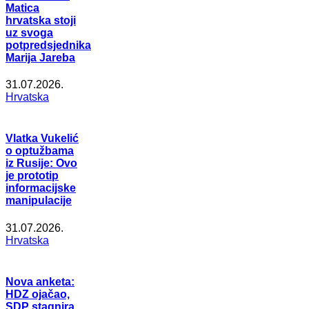
Matica
hrvatska stoji
uz svoga
potpredsjednika
Marija Jareba
31.07.2026.
Hrvatska
Vlatka Vukelić
o optužbama
iz Rusije: Ovo
je prototip
informacijske
manipulacije
31.07.2026.
Hrvatska
Nova anketa:
HDZ ojačao,
SDP stagnira,