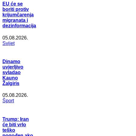
EU će se
boriti protiv
krijumčarenja
migranata i
dezinformacija
05.08.2026.
Svijet
Dinamo
uvjerljivo
svladao
Kauno
Žalgiris
05.08.2026.
Šport
Trump: Iran
će biti vrlo
teško
pogođen ako