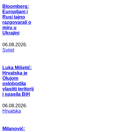
Bloomberg:
Europljani i
Rusi tajno
razgovarali o
miru u
Ukrajini
06.08.2026.
Svijet
Luka Mišetić:
Hrvatska je
Olujom
oslobodila
vlastiti teritorij
i spasila BiH
06.08.2026.
Hrvatska
Milanović: