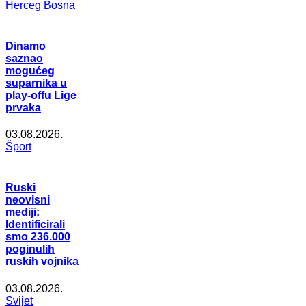
Herceg Bosna
Dinamo
saznao
mogućeg
suparnika u
play-offu Lige
prvaka
03.08.2026.
Šport
Ruski
neovisni
mediji:
Identificirali
smo 236.000
poginulih
ruskih vojnika
03.08.2026.
Svijet