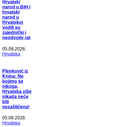
Hrvatski
narod u BiH i
hrvatski
narod u
Hrvatskoj
vodili su
zajednički i
neodvojiv rat
05.08.2026.
Hrvatska
Plenković iz
Knina: Ne
bojimo se
nikoga,
Hrvatska više
nikada neće
biti
nezaštićena!
05.08.2026.
Hrvatska