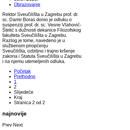
Obrazovanje
Rektor Sveučilišta u Zagrebu prof. dr.
sc. Damir Boras donio je odluku o
suspenziji prof. dr. sc. Vesne Vlahović-
Štetić s dužnosti dekanice Filozofskog
fakulteta Sveučilišta u Zagrebu.
Razlog je tome, navedeno je u
službenom priopćenju
Sveučilišta, ozbiljno i trajno kršenje
zakona i Statuta Sveučilišta u Zagrebu
i na njemu utemeljenih odluka.
Početak
Prethodno
1
2
Slijedeće
Kraj
Stranica 2 od 2
najnovije
Prev
Next