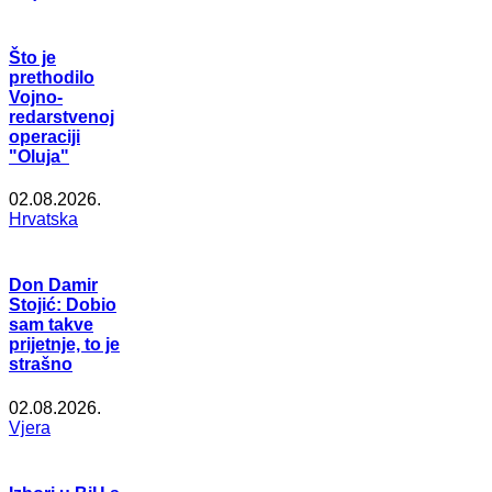
Što je
prethodilo
Vojno-
redarstvenoj
operaciji
"Oluja"
02.08.2026.
Hrvatska
Don Damir
Stojić: Dobio
sam takve
prijetnje, to je
strašno
02.08.2026.
Vjera