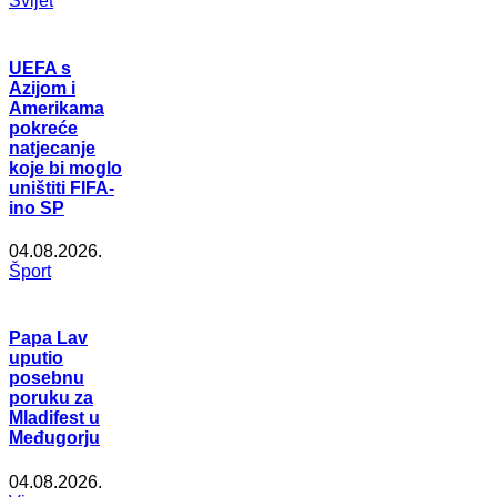
Svijet
UEFA s
Azijom i
Amerikama
pokreće
natjecanje
koje bi moglo
uništiti FIFA-
ino SP
04.08.2026.
Šport
Papa Lav
uputio
posebnu
poruku za
Mladifest u
Međugorju
04.08.2026.