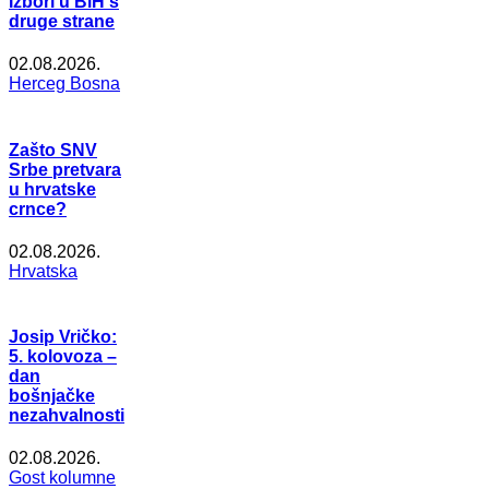
Izbori u BiH s
druge strane
02.08.2026.
Herceg Bosna
Zašto SNV
Srbe pretvara
u hrvatske
crnce?
02.08.2026.
Hrvatska
Josip Vričko:
5. kolovoza –
dan
bošnjačke
nezahvalnosti
02.08.2026.
Gost kolumne