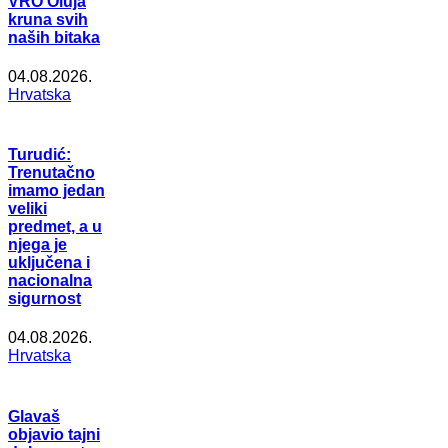
VRO Oluja
kruna svih
naših bitaka
04.08.2026.
Hrvatska
Turudić:
Trenutačno
imamo jedan
veliki
predmet, a u
njega je
uključena i
nacionalna
sigurnost
04.08.2026.
Hrvatska
Glavaš
objavio tajni