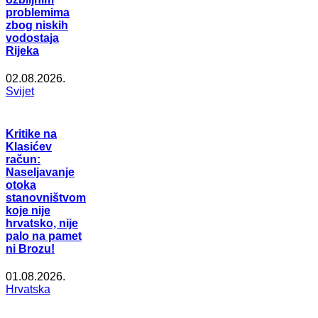
problemima
zbog niskih
vodostaja
Rijeka
02.08.2026.
Svijet
Kritike na
Klasićev
račun:
Naseljavanje
otoka
stanovništvom
koje nije
hrvatsko, nije
palo na pamet
ni Brozu!
01.08.2026.
Hrvatska