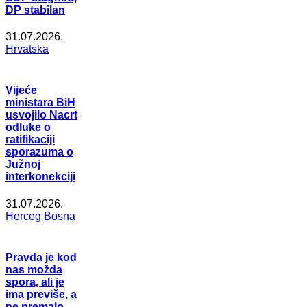
DP stabilan
31.07.2026.
Hrvatska
Vijeće
ministara BiH
usvojilo Nacrt
odluke o
ratifikaciji
sporazuma o
Južnoj
interkonekciji
31.07.2026.
Herceg Bosna
Pravda je kod
nas možda
spora, ali je
ima previše, a
ne premalo