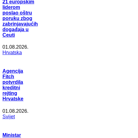
21 europskim
liderom
poslao oštru
poruku zbog
zabrinjavajućih
događaja u
Ceuti
01.08.2026.
Hrvatska
Agencija
Fitch
potvrdila
kreditni
rejting
Hrvatske
01.08.2026.
Svijet
Ministar