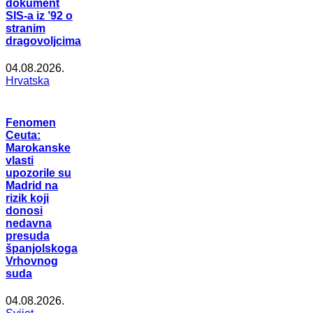
dokument
SIS-a iz ’92 o
stranim
dragovoljcima
04.08.2026.
Hrvatska
Fenomen
Ceuta:
Marokanske
vlasti
upozorile su
Madrid na
rizik koji
donosi
nedavna
presuda
španjolskoga
Vrhovnog
suda
04.08.2026.