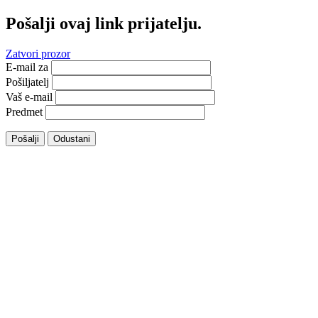
Pošalji ovaj link prijatelju.
Zatvori prozor
E-mail za
Pošiljatelj
Vaš e-mail
Predmet
Pošalji
Odustani