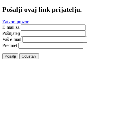
Pošalji ovaj link prijatelju.
Zatvori prozor
E-mail za
Pošiljatelj
Vaš e-mail
Predmet
Pošalji
Odustani