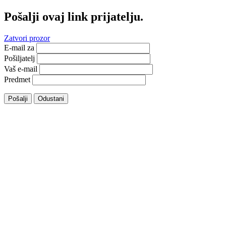
Pošalji ovaj link prijatelju.
Zatvori prozor
E-mail za
Pošiljatelj
Vaš e-mail
Predmet
Pošalji
Odustani