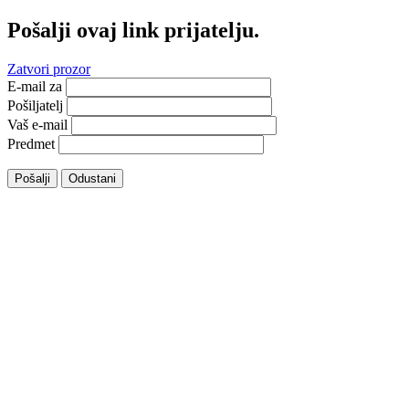
Pošalji ovaj link prijatelju.
Zatvori prozor
E-mail za
Pošiljatelj
Vaš e-mail
Predmet
Pošalji
Odustani