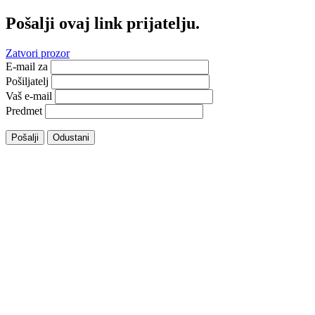
Pošalji ovaj link prijatelju.
Zatvori prozor
E-mail za
Pošiljatelj
Vaš e-mail
Predmet
Pošalji
Odustani