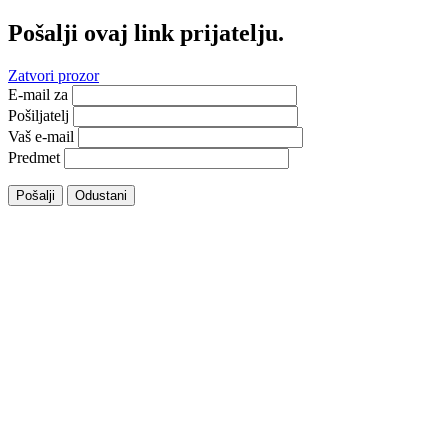
Pošalji ovaj link prijatelju.
Zatvori prozor
E-mail za
Pošiljatelj
Vaš e-mail
Predmet
Pošalji
Odustani