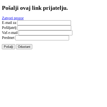
Pošalji ovaj link prijatelju.
Zatvori prozor
E-mail za
Pošiljatelj
Vaš e-mail
Predmet
Pošalji
Odustani