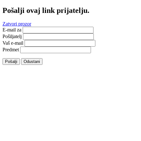
Pošalji ovaj link prijatelju.
Zatvori prozor
E-mail za
Pošiljatelj
Vaš e-mail
Predmet
Pošalji
Odustani