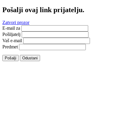
Pošalji ovaj link prijatelju.
Zatvori prozor
E-mail za
Pošiljatelj
Vaš e-mail
Predmet
Pošalji
Odustani