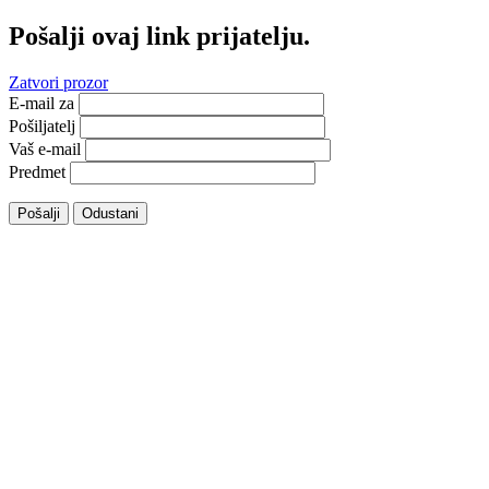
Pošalji ovaj link prijatelju.
Zatvori prozor
E-mail za
Pošiljatelj
Vaš e-mail
Predmet
Pošalji
Odustani