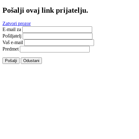
Pošalji ovaj link prijatelju.
Zatvori prozor
E-mail za
Pošiljatelj
Vaš e-mail
Predmet
Pošalji
Odustani