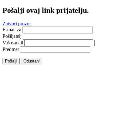
Pošalji ovaj link prijatelju.
Zatvori prozor
E-mail za
Pošiljatelj
Vaš e-mail
Predmet
Pošalji
Odustani