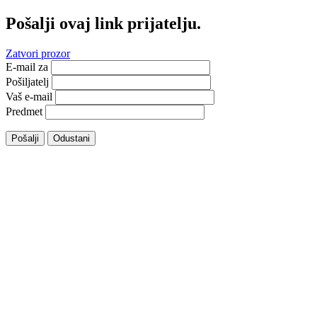
Pošalji ovaj link prijatelju.
Zatvori prozor
E-mail za
Pošiljatelj
Vaš e-mail
Predmet
Pošalji
Odustani