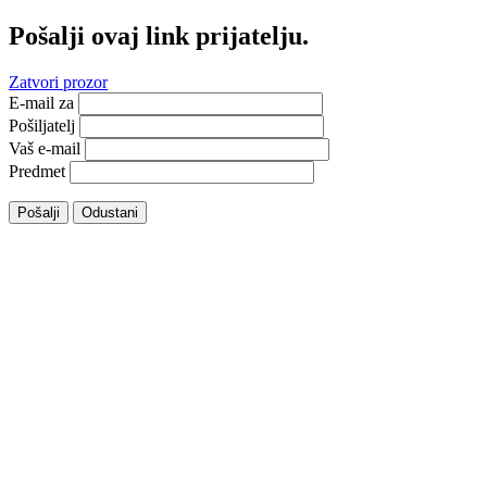
Pošalji ovaj link prijatelju.
Zatvori prozor
E-mail za
Pošiljatelj
Vaš e-mail
Predmet
Pošalji
Odustani