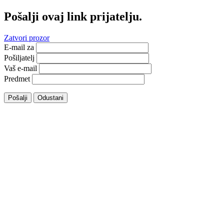
Pošalji ovaj link prijatelju.
Zatvori prozor
E-mail za
Pošiljatelj
Vaš e-mail
Predmet
Pošalji
Odustani