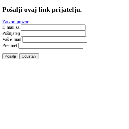
Pošalji ovaj link prijatelju.
Zatvori prozor
E-mail za
Pošiljatelj
Vaš e-mail
Predmet
Pošalji
Odustani