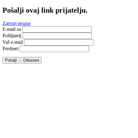
Pošalji ovaj link prijatelju.
Zatvori prozor
E-mail za
Pošiljatelj
Vaš e-mail
Predmet
Pošalji
Odustani