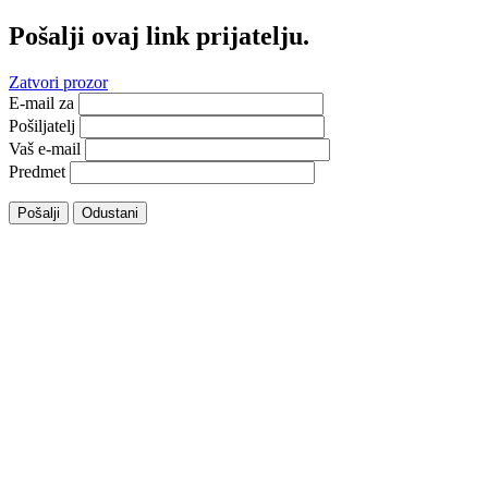
Pošalji ovaj link prijatelju.
Zatvori prozor
E-mail za
Pošiljatelj
Vaš e-mail
Predmet
Pošalji
Odustani