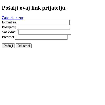
Pošalji ovaj link prijatelju.
Zatvori prozor
E-mail za
Pošiljatelj
Vaš e-mail
Predmet
Pošalji
Odustani