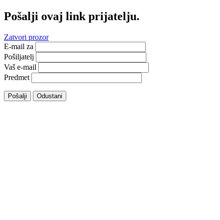
Pošalji ovaj link prijatelju.
Zatvori prozor
E-mail za
Pošiljatelj
Vaš e-mail
Predmet
Pošalji
Odustani