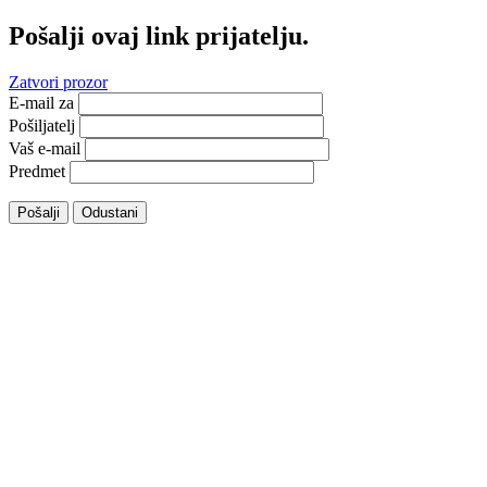
Pošalji ovaj link prijatelju.
Zatvori prozor
E-mail za
Pošiljatelj
Vaš e-mail
Predmet
Pošalji
Odustani