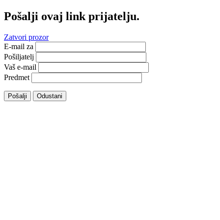
Pošalji ovaj link prijatelju.
Zatvori prozor
E-mail za
Pošiljatelj
Vaš e-mail
Predmet
Pošalji
Odustani